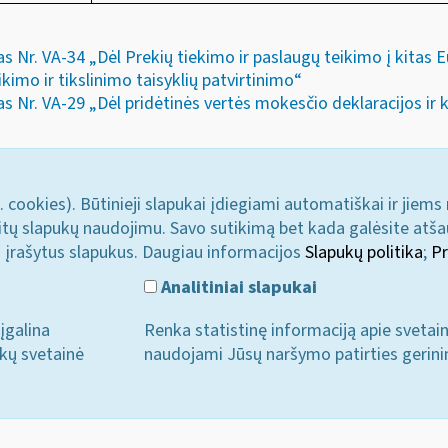
s Nr. VA-34 „Dėl Prekių tiekimo ir paslaugų teikimo į kitas
kimo ir tikslinimo taisyklių patvirtinimo“
 Nr. VA-29 „Dėl pridėtinės vertės mokesčio deklaracijos ir k
. cookies). Būtinieji slapukai įdiegiami automatiškai ir jiems
u kitų slapukų naudojimu. Savo sutikimą bet kada galėsite atš
i įrašytus slapukus. Daugiau informacijos
Slapukų politika
;
Pr
Analitiniai slapukai
įgalina
Renka statistinę informaciją apie svetai
ukų svetainė
naudojami Jūsų naršymo patirties gerini