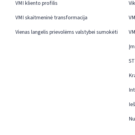
VMI kliento profilis
Vi
VMI skaitmeninė transformacija
VM
Vienas langelis prievolėms valstybei sumokėti
VM
Įm
ST
Kr
In
Ie
Nu