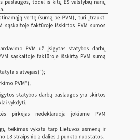
 paslaugos, todėl iš kitų ES valstybių narių
a.
inamąją vertę (sumą be PVM), turi įtraukti
VM sąskaitoje faktūroje išskirtos PVM sumos
i pardavimo PVM už įsigytas statybos darbų
PVM sąskaitoje faktūroje išskirtą PVM sumą
atytais atvejais)“);
pirkimo PVM“);
sigytos statybos darbų paslaugos yra skirtos
ai vykdyti.
tės pirkėjas nedeklaruoja jokiame PVM
gų teikimas vyksta tarp Lietuvos asmenų ir
 13 straipsnio 2 dalies 1 punkto nuostatos.