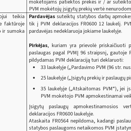
mokėtojams patiektos prekės ir / ar suteiktos
PVM mokėtojų įsigytų prekių vertė nenurodom
ui teikia
Pardavėjas
suteiktų statybos darbų apmokest
e faktūroje
tik į PVM deklaracijos FR0600 12 laukelį. P
to ir sumoka
pardavėjas nedeklaruoja jokiame laukelyje.
Pirkėjas
, kuriam yra prievolė priskaičiuot
paslaugas pagal PVMĮ 96 straipsnį, gautoje 
pildydamas PVM deklaraciją turi deklaruoti:
33 laukelyje („Pardavimo PVM (96 str. nust
25 laukelyje („Įsigytų prekių ir paslaugų 
35 laukelyje („Atskaitomas PVM“), jei į
PVM mokėtojo PVM apmokestinamai veikl
Įsigytų paslaugų apmokestinamosios ver
deklaracijos FR0600 laukelyje.
Ataskaita FR0564 nepildoma, kadangi paslau
statybos paslaugoms netaikomos
PVM įstatymo