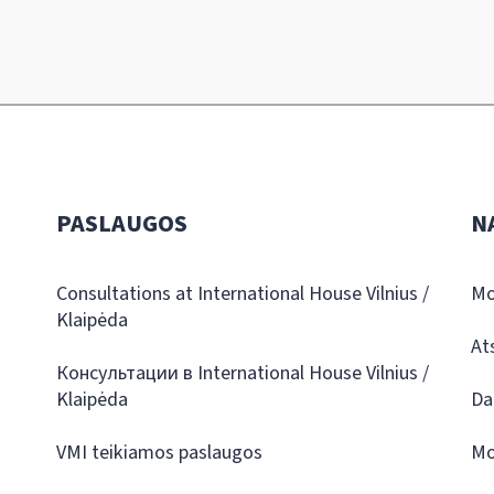
PASLAUGOS
N
Consultations at International House Vilnius /
Mo
Klaipėda
At
Консультации в International House Vilnius /
Klaipėda
Da
VMI teikiamos paslaugos
Mo