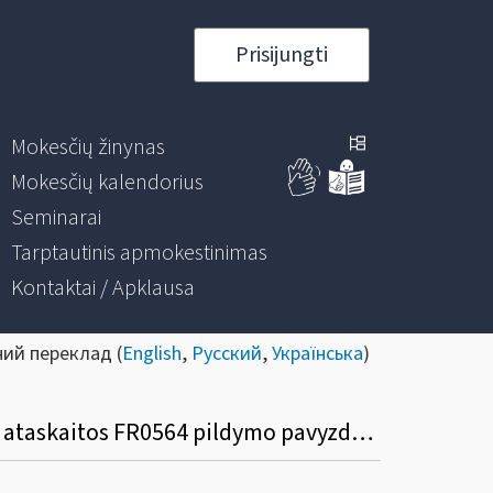
Prisijungti
Mokesčių žinynas
Mokesčių kalendorius
Seminarai
Tarptautinis apmokestinimas
Kontaktai / Apklausa
ний переклад (
English
,
Русский
,
Українська
)
PVM deklaracijos FR0600, prekių tiekimo ir paslaugų teikimo į kitas ES valstybes nares ataskaitos FR0564 pildymo pavyzdžiai