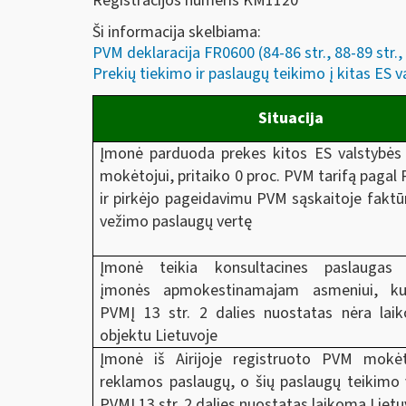
Registracijos numeris KM1120
Ši informacija skelbiama:
PVM deklaracija FR0600 (84-86 str., 88-89 str., 
Prekių tiekimo ir paslaugų teikimo į kitas ES v
Situacija
Įmonė parduoda prekes kitos ES valstybės
mokėtojui, pritaiko 0 proc. PVM tarifą pagal 
ir pirkėjo pageidavimu PVM sąskaitoje faktūr
vežimo paslaugų vertę
Įmonė teikia konsultacines paslaugas 
įmonės apmokestinamajam asmeniui, ku
PVMĮ 13 str. 2 dalies nuostatas nėra la
objektu Lietuvoje
Įmonė iš Airijoje registruoto PVM mokėto
reklamos paslaugų, o šių paslaugų teikimo 
PVMĮ 13 str. 2 dalies nuostatas laikoma Liet