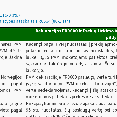
115-3 str.)
alstybes ataskaita FR0564 (88-1 str.)
Deklaracijos FR0600 ir Prekių tiekimo 
pild
 narės PVM
Kadangi pagal PVMĮ nuostatas į prekių apmoke
PVMĮ 49 str.
pirkėjui tenkančios transportavimo išlaidos,
oje išskiria
laukelį („ES PVM mokėtojams patiektos prekė
sąskaitoje faktūroje nurodyta suma. Ši s
laukelyje.
Norvegijos
PVM deklaracijoje FR0600 paslaugų vertė turi b
rios pagal
įvykę sandoriai (ne PVM objektas Lietuvoje)“
ikomos PVM
vertė nedeklaruojama, kadangi į šią ataskait
mokėtojams patiektos prekės ir / ar suteiktos
jo įsigijo
Pirkėjas, kuriam yra prievolė apskaičiuoti pa
vieta pagal
95 str. nuostatas, šių paslaugų vertę bei 
uva
deklaracijos FR0600 šiuose laukeliuose: