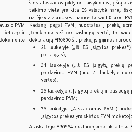
šios ataskaitos pildymo taisyklėmis, į šią at
teikimo vieta yra kita ES valstybė narė, išsk
narėje yra apmokestinamos taikant 0 proc. PVM
travusio PVM
Kadangi pagal PVMĮ nuostatas į prekių apmok
 Lietuvą) ir
įtraukiama vežimo paslaugų vertė, tai vado
 dokumente
deklaraciją FR0600 šis prekių įsigijimas nurod
21 laukelyje („Iš ES įsigytos prekės“
paslaugas);
34 laukelyje („Iš ES įsigytų prekių
pardavimo PVM (nuo 21 laukelyje nuro
vertės);
25 laukelyje („Įsigytų prekių ir paslaug
pardavimo PVM;
35 laukelyje („Atskaitomas PVM“) pride
įsigytos prekės yra skirtos PVM mokėtoj
Ataskaitoje FR0564 deklaruojama tik kitose 