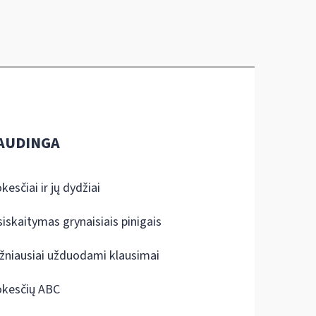
AUDINGA
kesčiai ir jų dydžiai
siskaitymas grynaisiais pinigais
žniausiai užduodami klausimai
kesčių ABC