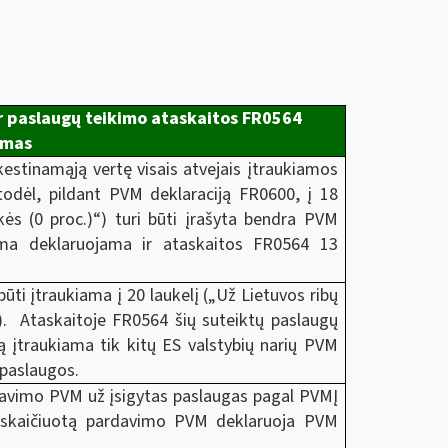
ir paslaugų teikimo ataskaitos FR0564
ymas
stinamąją vertę visais atvejais įtraukiamos
 todėl, pildant PVM deklaraciją FR0600, į 18
s (0 proc.)“) turi būti įrašyta bendra PVM
uma deklaruojama ir ataskaitos FR0564 13
ūti įtraukiama į 20 laukelį („Už Lietuvos ribų
). Ataskaitoje FR0564 šių suteiktų paslaugų
ą įtraukiama tik kitų ES valstybių narių PVM
 paslaugos.
rdavimo PVM už įsigytas paslaugas pagal PVMĮ
apskaičiuotą pardavimo PVM deklaruoja PVM