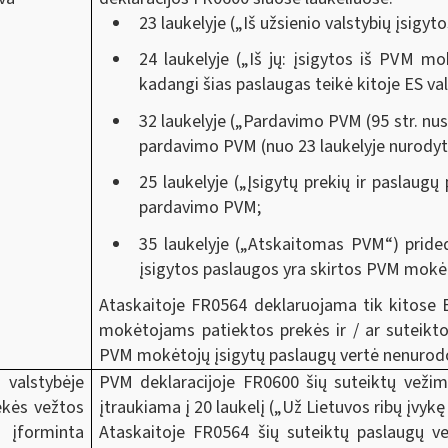
23 laukelyje („Iš užsienio valstybių įsig
24 laukelyje („Iš jų: įsigytos iš PVM m
kadangi šias paslaugas teikė kitoje ES v
32 laukelyje („Pardavimo PVM (95 str. nu
pardavimo PVM (nuo 23 laukelyje nurodyt
25 laukelyje („Įsigytų prekių ir paslaug
pardavimo PVM;
35 laukelyje („Atskaitomas PVM“) pride
įsigytos paslaugos yra skirtos PVM mokė
Ataskaitoje FR0564 deklaruojama tik kitose 
mokėtojams patiektos prekės ir / ar suteiktos
PVM mokėtojų įsigytų paslaugų vertė nenuro
valstybėje
PVM deklaracijoje FR0600 šių suteiktų vežim
ekės vežtos
įtraukiama į 20 laukelį („Už Lietuvos ribų įvyk
 įforminta
Ataskaitoje FR0564 šių suteiktų paslaugų v