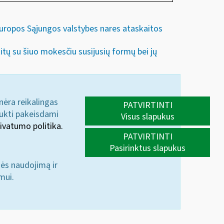
 Europos Sąjungos valstybes nares ataskaitos
itų su šiuo mokesčiu susijusių formų bei jų
 nėra reikalingas
PATVIRTINTI
aukti pakeisdami
Visus slapukus
ivatumo politika.
PATVIRTINTI
Pasirinktus slapukus
nės naudojimą ir
mui.