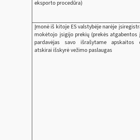
eksporto procedūra)
Įmonė iš kitoje ES valstybėje narėje įsiregis
mokėtojo įsigijo prekių (prekės atgabentos į
pardavėjas savo išrašytame apskaitos
atskirai išskyrė vežimo paslaugas