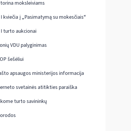
ktorina moksleiviams
I kviečia į „Pasimatymą su mokesčiais“
I turto aukcionai
onių VDU palyginimas
OP šešėliui
ašto apsaugos ministerijos informacija
terneto svetainės atitikties paraiška
škome turto savininkų
orodos