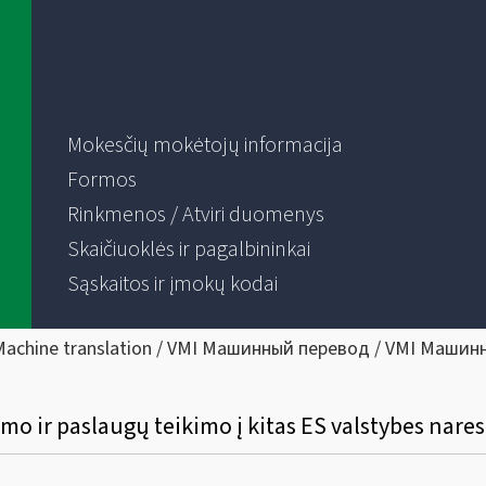
Mokesčių mokėtojų informacija
Formos
Rinkmenos / Atviri duomenys
Skaičiuoklės ir pagalbininkai
Sąskaitos ir įmokų kodai
Machine translation / VMI Машинный перевод / VMI Машин