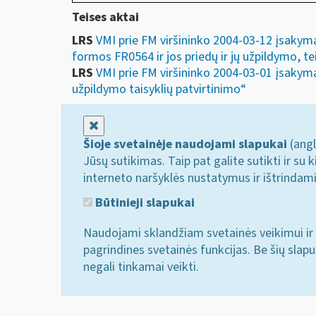
Teises aktai
LRS
VMI prie FM viršininko 2004-03-12 įsakyma
formos FR0564 ir jos priedų ir jų užpildymo, tei
LRS
VMI prie FM viršininko 2004-03-01 įsakymas
užpildymo taisyklių patvirtinimo“
Uždaryti
Šioje svetainėje naudojami slapukai
(angl
Jūsų sutikimas. Taip pat galite sutikti ir s
interneto naršyklės nustatymus ir ištrindam
Būtinieji slapukai
Naudojami sklandžiam svetainės veikimui ir 
pagrindines svetainės funkcijas. Be šių slap
negali tinkamai veikti.