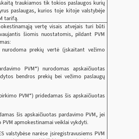
askaitą traukiamos tik tokios paslaugos kurių
yrus paslaugas, kurios toje kitoje valstybėje
 tarifą.
estinamąją vertę visais atvejais turi būti
vaujantis šiomis nuostatomis, pildant PVM
omas:
) nurodoma prekių vertė (įskaitant vežimo
 pardavimo PVM“) nurodomas apskaičiuotas
dytos bendros prekių bei vežimo paslaugų
ų pirkimo PVM“) pridedamas šis apskaičiuotas
damas šis apskaičiuotas pardavimo PVM, jei
o PVM apmokestinamai veiklai vykdyti.
ES valstybėse narėse įsiregistravusiems PVM