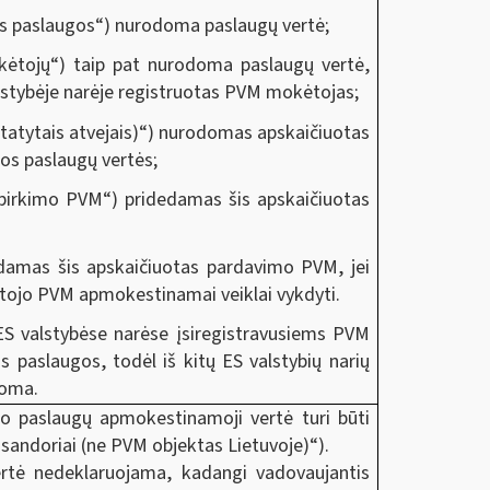
ytos paslaugos“) nurodoma paslaugų vertė;
okėtojų“) taip pat nurodoma paslaugų vertė,
alstybėje narėje registruotas PVM mokėtojas;
statytais atvejais)“) nurodomas apskaičiuotas
os paslaugų vertės;
ų pirkimo PVM“) pridedamas šis apskaičiuotas
damas šis apskaičiuotas pardavimo PVM, jei
tojo PVM apmokestinamai veiklai vykdyti.
ES valstybėse narėse įsiregistravusiems PVM
 paslaugos, todėl iš kitų ES valstybių narių
doma.
o paslaugų apmokestinamoji vertė turi būti
ę sandoriai (ne PVM objektas Lietuvoje)“).
ertė nedeklaruojama, kadangi vadovaujantis