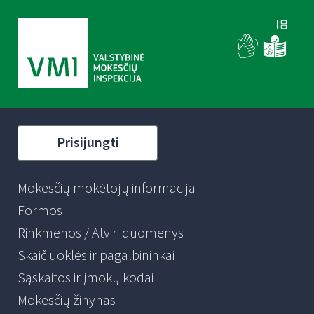
Prisijungti
Mokesčių mokėtojų informacija
Formos
Rinkmenos / Atviri duomenys
Skaičiuoklės ir pagalbininkai
Sąskaitos ir įmokų kodai
Mokesčių žinynas