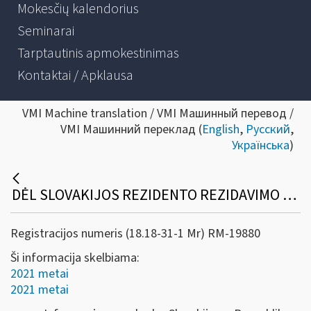
Mokesčių kalendorius
Seminarai
Tarptautinis apmokestinimas
Kontaktai / Apklausa
VMI Machine translation / VMI Машинный перевод /
VMI Машинний переклад (
English
,
Русский
,
Українська
)
DĖL SLOVAKIJOS REZIDENTO REZIDAVIMO VIETĄ PATVIRTINANČIOS PAŽYMOS IR PAŽYMOS APIE SLOVAKIJOJE SUMOKĖTĄ PAJAMŲ MOKESTĮ
Registracijos numeris (18.18-31-1 Mr) RM-19880
Ši informacija skelbiama:
2021 metai
2021 metai