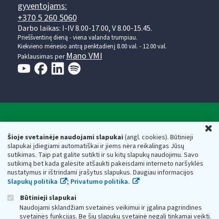
gyventojams:
+370 5 260 5060
Darbo laikas: I-IV 8.00-17.00, V 8.00-15.45.
Prieššventinę dieną - viena valanda trumpiau.
Kiekvieno mėnesio antrą penktadienį 8.00 val. - 12.00 val.
Mano VMI
Paklausimas per
Valstybinė mokesčių inspekcija prie Lietuvos
U
Respublikos finansų ministerijos
Šioje svetainėje naudojami slapukai
(angl. cookies). Būtinieji
slapukai įdiegiami automatiškai ir jiems nėra reikalingas Jūsų
Biudžetinė įstaiga. Juridinio asmens kodas — 188659752,
sutikimas. Taip pat galite sutikti ir su kitų slapukų naudojimu. Savo
adresas: Vasario 16-osios g. 14, 01107 Vilnius, Lietuva, el.paštas:
sutikimą bet kada galėsite atšaukti pakeisdami interneto naršyklės
vmi@vmi.lt
, E. pristatymo dėžutės adresas 188659752
nustatymus ir ištrindami įrašytus slapukus. Daugiau informacijos
Duomenys apie Valstybinę mokesčių inspekciją prie Lietuvos
Slapukų politika
;
Privatumo politika.
Respublikos finansų ministerijos kaupiami ir saugomi Juridinių
asmenų registre
Būtinieji slapukai
Naudojami sklandžiam svetainės veikimui ir įgalina pagrindines
svetainės funkcijas. Be šių slapukų svetainė negali tinkamai veikti.