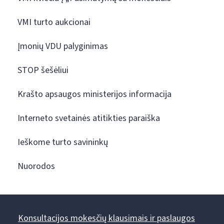
VMI turto aukcionai
Įmonių VDU palyginimas
STOP šešėliui
Krašto apsaugos ministerijos informacija
Interneto svetainės atitikties paraiška
Ieškome turto savininkų
Nuorodos
Konsultacijos mokesčių klausimais ir paslaugos