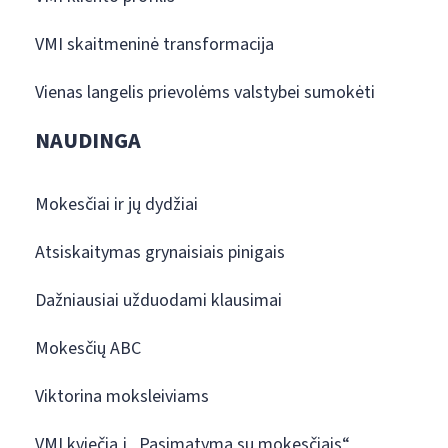
VMI skaitmeninė transformacija
Vienas langelis prievolėms valstybei sumokėti
NAUDINGA
Mokesčiai ir jų dydžiai
Atsiskaitymas grynaisiais pinigais
Dažniausiai užduodami klausimai
Mokesčių ABC
Viktorina moksleiviams
VMI kviečia į „Pasimatymą su mokesčiais“