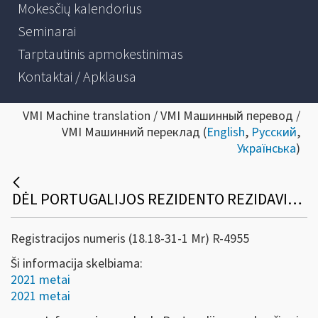
Mokesčių kalendorius
Seminarai
Tarptautinis apmokestinimas
Kontaktai / Apklausa
VMI Machine translation / VMI Машинный перевод /
VMI Машинний переклад (
English
,
Русский
,
Українська
)
DĖL PORTUGALIJOS REZIDENTO REZIDAVIMO VIETĄ PATVIRTINANČIOS PAŽYMOS
Registracijos numeris (18.18-31-1 Mr) R-4955
Ši informacija skelbiama:
2021 metai
2021 metai