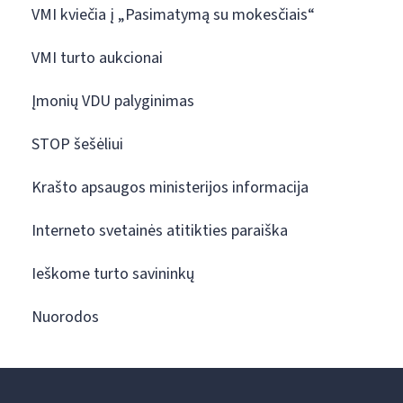
VMI kviečia į „Pasimatymą su mokesčiais“
VMI turto aukcionai
Įmonių VDU palyginimas
STOP šešėliui
Krašto apsaugos ministerijos informacija
Interneto svetainės atitikties paraiška
Ieškome turto savininkų
Nuorodos