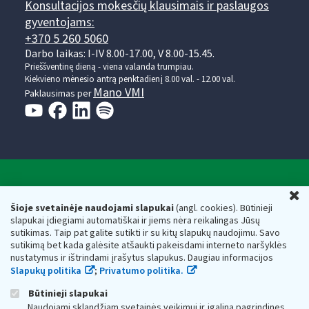
Konsultacijos mokesčių klausimais ir paslaugos
gyventojams:
+370 5 260 5060
Darbo laikas: I-IV 8.00-17.00, V 8.00-15.45.
Prieššventinę dieną - viena valanda trumpiau.
Kiekvieno mėnesio antrą penktadienį 8.00 val. - 12.00 val.
Mano VMI
Paklausimas per
Valstybinė mokesčių inspekcija prie Lietuvos
U
Respublikos finansų ministerijos
Šioje svetainėje naudojami slapukai
(angl. cookies). Būtinieji
slapukai įdiegiami automatiškai ir jiems nėra reikalingas Jūsų
Biudžetinė įstaiga. Juridinio asmens kodas — 188659752,
sutikimas. Taip pat galite sutikti ir su kitų slapukų naudojimu. Savo
adresas: Vasario 16-osios g. 14, 01107 Vilnius, Lietuva, el.paštas:
sutikimą bet kada galėsite atšaukti pakeisdami interneto naršyklės
vmi@vmi.lt
, E. pristatymo dėžutės adresas 188659752
nustatymus ir ištrindami įrašytus slapukus. Daugiau informacijos
Duomenys apie Valstybinę mokesčių inspekciją prie Lietuvos
Slapukų politika
;
Privatumo politika.
Respublikos finansų ministerijos kaupiami ir saugomi Juridinių
asmenų registre
Būtinieji slapukai
Naudojami sklandžiam svetainės veikimui ir įgalina pagrindines