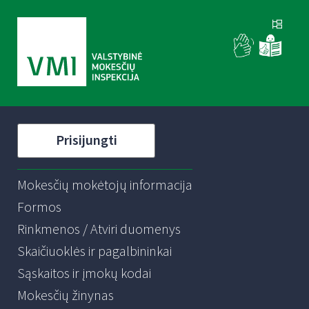
Prisijungti
Mokesčių mokėtojų informacija
Formos
Rinkmenos / Atviri duomenys
Skaičiuoklės ir pagalbininkai
Sąskaitos ir įmokų kodai
Mokesčių žinynas