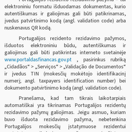
elektroniniu formatu išduodamas dokumentas, kurio
autentiškumas ir galiojimas gali būti patikrinamas,
įvedus patvirtinimo kodą (angl. validation code) arba
nuskenavus QR kodą.
Portugalijos rezidento rezidavimo pažymos,
išduotos elektroniniu būdu, autentiškumas ir
galiojimas gali būti patikrintas interneto svetainėje
www.portaldasfinancas.gov.pt
, pasirinkus rubriką
„Cidadãos“ > „Serviços“ > „Validação de Documentos“
ir įvedus TIN (mokesčių mokėtojo identifikacinį
numerį; angl. taxpayers identification number) bei
dokumento patvirtinimo kodą (angl. validation code).
Pranešama, kad tam tikrais laikotarpiais
automatiškai yra tikrinamas Portugalijos rezidentų
rezidavimo pažymų galiojimas. Jeigu asmuo, kuriam
buvo išduota rezidavimo pažyma, nebetenkina
Portugalijos mokesčių įstatymuose rezidentui