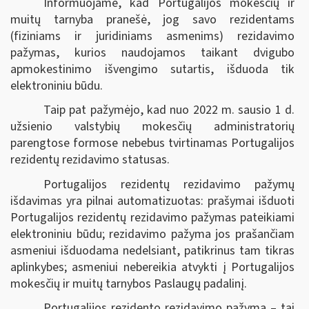
Informuojame, kad Portugalijos mokesčių ir
muitų tarnyba pranešė, jog savo rezidentams
(fiziniams ir juridiniams asmenims) rezidavimo
pažymas, kurios naudojamos taikant dvigubo
apmokestinimo išvengimo sutartis, išduoda tik
elektroniniu būdu.
Taip pat pažymėjo, kad nuo 2022 m. sausio 1 d.
užsienio valstybių mokesčių administratorių
parengtose formose nebebus tvirtinamas Portugalijos
rezidentų rezidavimo statusas.
Portugalijos rezidentų rezidavimo pažymų
išdavimas yra pilnai automatizuotas: prašymai išduoti
Portugalijos rezidentų rezidavimo pažymas pateikiami
elektroniniu būdu; rezidavimo pažyma jos prašančiam
asmeniui išduodama nedelsiant, patikrinus tam tikras
aplinkybes; asmeniui nebereikia atvykti į Portugalijos
mokesčių ir muitų tarnybos Paslaugų padalinį.
Portugalijos rezidento rezidavimo pažyma – tai