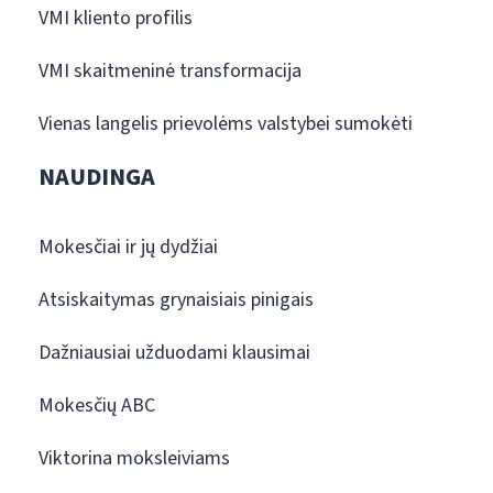
VMI kliento profilis
VMI skaitmeninė transformacija
Vienas langelis prievolėms valstybei sumokėti
NAUDINGA
Mokesčiai ir jų dydžiai
Atsiskaitymas grynaisiais pinigais
Dažniausiai užduodami klausimai
Mokesčių ABC
Viktorina moksleiviams