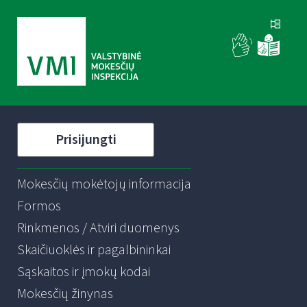
Prisijungti
Mokesčių mokėtojų informacija
Formos
Rinkmenos / Atviri duomenys
Skaičiuoklės ir pagalbininkai
Sąskaitos ir įmokų kodai
Mokesčių žinynas