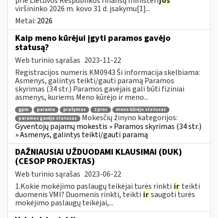
prie Lietuvos Respublikos finansų ministeri
jos
viršininko 2026 m. kovo 31 d. įsakymu[1]...
Metai:
2026
Kaip meno kūrėjui įgyti paramos gavėjo
statusą?
Web turinio sąrašas
2023-11-22
Registracijos numeris KM0943 Ši informacija skelbiama:
Asmenys, galintys teikti/gauti paramą Paramos
skyrimas (34 str.) Paramos gavėjais gali būti fiziniai
asmenys, kuriems Meno kūrėjo ir meno...
gpm
parama
prašymas
2 proc
meno kūrėjo statusas
Mokesčių žinyno kategorijos:
paramos gavėjo statusas
Gyventojų pajamų mokestis » Paramos skyrimas (34 str.)
» Asmenys, galintys teikti/gauti paramą
DAŽNIAUSIAI UŽDUODAMI KLAUSIMAI (DUK)
(CESOP PROJEKTAS)
Web turinio sąrašas
2023-06-22
1.Kokie mokėjimo paslaugų teikėjai turės rinkti
ir
teikti
duomenis VMI? Duomenis rinkti, teikti
ir
saugoti turės
mokėjimo paslaugų teikėjai,...