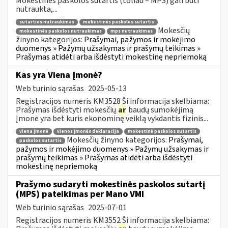
Mokestinės paskolos sutartis (toliau – MPS) gali būti
nutraukta,...
sutarties nutraukimas
mokestinės paskolos sutartis
Mokesčių
mokestinės paskolos nutraukimas
mps nutraukimas
žinyno kategorijos:
Prašymai, pažymos ir mokėjimo
duomenys » Pažymų užsakymas ir prašymų teikimas »
Prašymas atidėti arba išdėstyti mokestinę nepriemoką
Kas yra Viena Įmonė?
Web turinio sąrašas
2025-05-13
Registracijos numeris KM3528 Ši informacija skelbiama:
Prašymas išdėstyti mokesčių
ar
baudų sumokėjimą
Įmonė yra bet kuris ekonominę veiklą vykdantis fizinis...
viena įmonė
vienos įmonės deklaracija
mokestinė paskolos sutartis
Mokesčių žinyno kategorijos:
Prašymai,
paskolos sutartis
pažymos ir mokėjimo duomenys » Pažymų užsakymas ir
prašymų teikimas » Prašymas atidėti arba išdėstyti
mokestinę nepriemoką
Prašymo sudaryti mokestinės paskolos sutartį
(MPS) pateikimas per Mano VMI
Web turinio sąrašas
2025-07-01
Registracijos numeris KM3552 Ši informacija skelbiama: