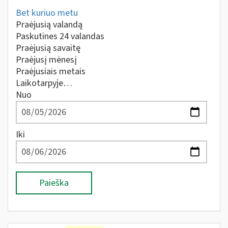
Bet kuriuo metu
Praėjusią valandą
Paskutines 24 valandas
Praėjusią savaitę
Praėjusį mėnesį
Praėjusiais metais
Laikotarpyje…
Nuo
Iki
Paieška