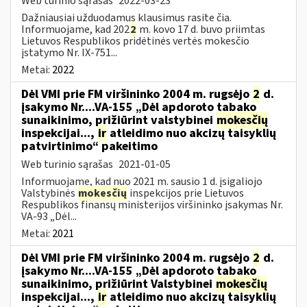
Web turinio sąrašas
2022-03-23
Dažniausiai užduodamus klausimus rasite čia.
Informuojame, kad 202
2
m. kovo 17 d. buvo priimtas
Lietuvos Respublikos pridėtinės vertės mokesčio
įstatymo Nr. IX-751...
Metai:
2022
Dėl VMI prie FM viršininko 2004 m. rugsėjo
2
d.
įsakymo Nr....VA-155 „Dėl apdoroto tabako
sunaikinimo, prižiūrint valstybinei
mokesčių
inspekcijai...,
ir
atleidimo nuo akcizų taisyklių
patvirtinimo“ pakeitimo
Web turinio sąrašas
2021-01-05
Informuojame, kad nuo 2021 m. sausio 1 d. įsigaliojo
Valstybinės
mokesčių
inspekcijos prie Lietuvos
Respublikos finansų ministerijos viršininko įsakymas Nr.
VA-93 „Dėl...
Metai:
2021
Dėl VMI prie FM viršininko 2004 m. rugsėjo
2
d.
įsakymo Nr....VA-155 „Dėl apdoroto tabako
sunaikinimo, prižiūrint Valstybinei
mokesčių
inspekcijai...,
ir
atleidimo nuo akcizų taisyklių