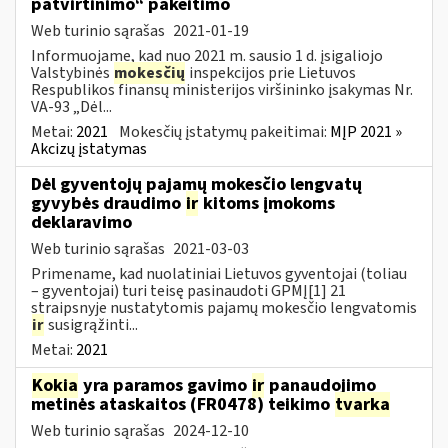
patvirtinimo“ pakeitimo
Web turinio sąrašas
2021-01-19
Informuojame, kad nuo 2021 m. sausio 1 d. įsigaliojo
Valstybinės
mokesčių
inspekcijos prie Lietuvos
Respublikos finansų ministerijos viršininko įsakymas Nr.
VA-93 „Dėl...
Metai:
2021
Mokesčių įstatymų pakeitimai:
MĮP 2021 »
Akcizų įstatymas
Dėl gyventojų pajamų mokesčio lengvatų
gyvybės draudimo
ir
kitoms įmokoms
deklaravimo
Web turinio sąrašas
2021-03-03
Primename, kad nuolatiniai Lietuvos gyventojai (toliau
– gyventojai) turi teisę pasinaudoti GPMĮ[1] 21
straipsnyje nustatytomis pajamų mokesčio lengvatomis
ir
susigrąžinti...
Metai:
2021
Kokia
yra paramos gavimo
ir
panaudojimo
metinės ataskaitos (FR0478) teikimo
tvarka
Web turinio sąrašas
2024-12-10