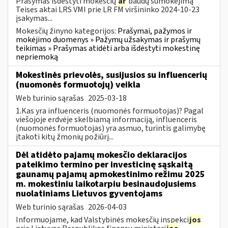
Prašymas išdėstyti mokesčių
ar
baudų sumokėjimą
Teises aktai LRS VMI prie LR FM viršininko 2024-10-23
įsakymas...
Mokesčių žinyno kategorijos:
Prašymai, pažymos ir
mokėjimo duomenys » Pažymų užsakymas ir prašymų
teikimas » Prašymas atidėti arba išdėstyti mokestinę
nepriemoką
Mokestinės prievolės, susijusios su influencerių
(nuomonės formuotojų) veikla
Web turinio sąrašas
2025-03-18
1.Kas yra influenceris (nuomonės formuotojas)? Pagal
viešojoje erdvėje skelbiamą informaciją, influenceris
(nuomonės formuotojas) yra asmuo, turintis galimybę
įtakoti kitų žmonių požiūrį...
Dėl atidėto pajamų mokesčio deklaracijos
pateikimo termino per investicinę sąskaitą
gaunamų pajamų apmokestinimo režimu 2025
m. mokestiniu laikotarpiu besinaudojusiems
nuolatiniams Lietuvos gyventojams
Web turinio sąrašas
2026-04-03
Informuojame, kad Valstybinės mokesčių inspekci
jos