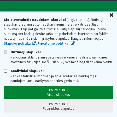
Valstybinė mokesčių inspekcija prie Lietuvos
U
Respublikos finansų ministerijos
Šioje svetainėje naudojami slapukai
(angl. cookies). Būtinieji
slapukai įdiegiami automatiškai ir jiems nėra reikalingas Jūsų
Biudžetinė įstaiga. Juridinio asmens kodas — 188659752,
sutikimas. Taip pat galite sutikti ir su kitų slapukų naudojimu. Savo
adresas: Vasario 16-osios g. 14, 01107 Vilnius, Lietuva, el.paštas:
sutikimą bet kada galėsite atšaukti pakeisdami interneto naršyklės
vmi@vmi.lt
, E. pristatymo dėžutės adresas 188659752
nustatymus ir ištrindami įrašytus slapukus. Daugiau informacijos
Duomenys apie Valstybinę mokesčių inspekciją prie Lietuvos
Slapukų politika
;
Privatumo politika.
Respublikos finansų ministerijos kaupiami ir saugomi Juridinių
asmenų registre
Būtinieji slapukai
Naudojami sklandžiam svetainės veikimui ir įgalina pagrindines
svetainės funkcijas. Be šių slapukų svetainė negali tinkamai veikti.
Analitiniai slapukai
Renka statistinę informaciją apie svetainės naudojimą ir
naudojami Jūsų naršymo patirties gerinimui.
PATVIRTINTI
Visus slapukus
PATVIRTINTI
Pasirinktus slapukus