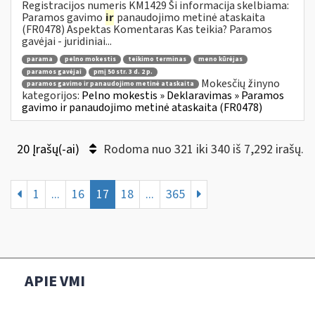
Registracijos numeris KM1429 Ši informacija skelbiama:
Paramos gavimo
ir
panaudojimo metinė ataskaita
(FR0478) Aspektas Komentaras Kas teikia? Paramos
gavėjai - juridiniai...
parama
pelno mokestis
teikimo terminas
meno kūrėjas
paramos gavėjai
pmį 50 str. 3 d. 2 p.
Mokesčių žinyno
paramos gavimo ir panaudojimo metinė ataskaita
kategorijos:
Pelno mokestis » Deklaravimas » Paramos
gavimo ir panaudojimo metinė ataskaita (FR0478)
20 Įrašų(-ai)
Rodoma nuo 321 iki 340 iš 7,292 irašų.
1
...
16
17
18
...
365
APIE VMI