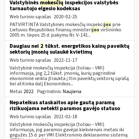
Valstybinės
mokesčių
inspekcijos valstybės
tarnautojo elgesio kodeksas
Web turinio sąrašas
2020-02-25
PATVIRTINTA Valstybinės mokesčių inspekci
jos
prie
Lietuvos Respublikos finansų ministeri
jos
viršininko
2005 m. liepos 25 d. įsakymu Nr. V-141...
Daugiau nei
2
tūkst. energetikos kainų paveiktų
sektorių įmonių sulaukė kvietimų
Web turinio sąrašas
2022-11-17
Valstybinė mokesčių inspekcija (toliau – VMI)
informuoja, jog 2,2 tūkst. įmonių, kurių pagrindinė
ekonominė veikla įtraukta į Itin paveiktų sektorių sąrašą
bei atitinka dalį Ekonomikos...
Metai:
2022
Pagrindinis:
Naujiena
Nepateikus ataskaitos apie gautą paramą
rizikuojama netekti paramos gavėjo statuso
Web turinio sąrašas
2021-02-18
Valstybinė mokesčių inspekcija (toliau – VMI)
informuoja, jog paramos gavėjai kiekvienais metais iki
gegužės 15 d. per VMI Elektroninio deklaravimo sistemą