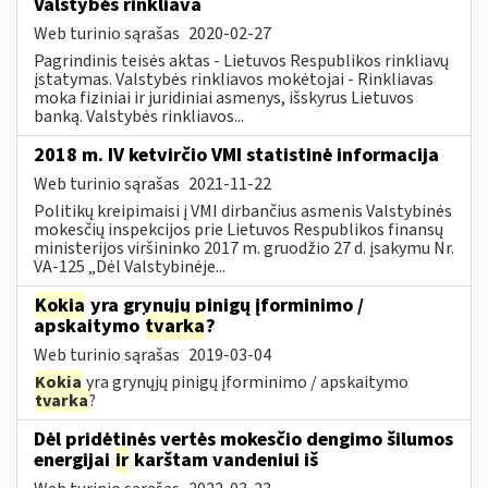
Valstybės rinkliava
Web turinio sąrašas
2020-02-27
Pagrindinis teisės aktas - Lietuvos Respublikos rinkliavų
įstatymas. Valstybės rinkliavos mokėtojai - Rinkliavas
moka fiziniai ir juridiniai asmenys, išskyrus Lietuvos
banką. Valstybės rinkliavos...
2018 m. IV ketvirčio VMI statistinė informacija
Web turinio sąrašas
2021-11-22
Politikų kreipimaisi į VMI dirbančius asmenis Valstybinės
mokesčių inspekcijos prie Lietuvos Respublikos finansų
ministerijos viršininko 2017 m. gruodžio 27 d. įsakymu Nr.
VA-125 „Dėl Valstybinėje...
Kokia
yra grynųjų pinigų įforminimo /
apskaitymo
tvarka
?
Web turinio sąrašas
2019-03-04
Kokia
yra grynųjų pinigų įforminimo / apskaitymo
tvarka
?
Dėl pridėtinės vertės mokesčio dengimo šilumos
energijai
ir
karštam vandeniui iš