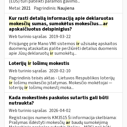
(EDS) turi pateikti paramos gavimo...
Metai:
2021
Pagrindinis:
Naujiena
Kur rasti detalią informaciją apie deklaruotas
mokesčių
sumas, sumokėtus mokesčius...
ar
apskaičiuotus delspinigius?
Web turinio sąrašas
2019-03-22
Prisijungę prie Mano VMI sistemos
ir
užsisakę apskaitos
duomenų ataskaitas galite peržiūrėti detalius duomenis
apie Jūsų deklaruotų
ir
sumokėtų...
Loterijų
ir
lošimų mokestis
Web turinio sąrašas
2020-02-10
Pagrindinis teisės aktas - Lietuvos Respublikos loterijų
ir
lošimų mokesčio įstatymas. Mokesčio mokėtojai —
loterijų
ir
lošimų mokestį moka...
Kada mokestinės paskolos sutartis gali būti
nutraukta?
Web turinio sąrašas
2026-04-02
Registracijos numeris KM3515 Ši informacija skelbiama:
Prašymas išdėstyti mokesčių
ar
baudų sumokėjimą