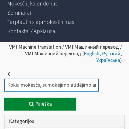
Mokesčių kalendorius
Seminarai
Tarptautinis apmokestinimas
Kontaktai / Apklausa
VMI Machine translation / VMI Машинный перевод /
VMI Машинний переклад (
English
,
Русский
,
Українська
)
Paieška
Kategorijos