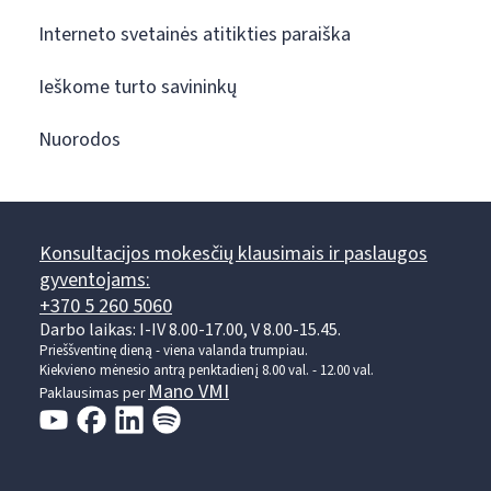
Interneto svetainės atitikties paraiška
Ieškome turto savininkų
Nuorodos
Konsultacijos mokesčių klausimais ir paslaugos
gyventojams:
+370 5 260 5060
Darbo laikas: I-IV 8.00-17.00, V 8.00-15.45.
Prieššventinę dieną - viena valanda trumpiau.
Kiekvieno mėnesio antrą penktadienį 8.00 val. - 12.00 val.
Mano VMI
Paklausimas per