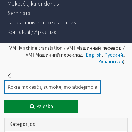
Mokesčių kalendorius
Seminarai
Tarptautinis apmokestinimas
Kontaktai / Apklausa
VMI Machine translation / VMI Машинный перевод /
VMI Машинний переклад (
English
,
Русский
,
Українська
)
Paieška
Kategorijos