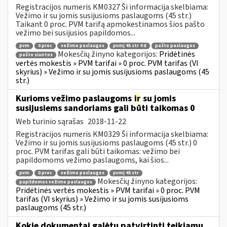
Registracijos numeris KM0327 Ši informacija skelbiama:
Vežimo ir su jomis susijusioms paslaugoms (45 str.)
Taikant 0 proc. PVM tarifą apmokestinamos šios pašto
vežimo bei susijusios papildomos...
pvm
0 proc
vežimo paslaugos
pvmį 45 str 4 d
pašto paslaugos
Mokesčių žinyno kategorijos:
Pridėtinės
pašto siuntos
vertės mokestis » PVM tarifai » 0 proc. PVM tarifas (VI
skyrius) » Vežimo ir su jomis susijusioms paslaugoms (45
str.)
Kurioms vežimo paslaugoms
ir
su jomis
susijusiems sandoriams gali būti taikomas 0
Web turinio sąrašas
2018-11-22
Registracijos numeris KM0329 Ši informacija skelbiama:
Vežimo ir su jomis susijusioms paslaugoms (45 str.) 0
proc. PVM tarifas gali būti taikomas: vežimo bei
papildomoms vežimo paslaugoms, kai šios...
pvm
0 proc
vežimo paslaugos
pvmį 45 str
Mokesčių žinyno kategorijos:
papildomos vežimo paslaugos
Pridėtinės vertės mokestis » PVM tarifai » 0 proc. PVM
tarifas (VI skyrius) » Vežimo ir su jomis susijusioms
paslaugoms (45 str.)
Kokie dokumentai galėtų patvirtinti teikiamų