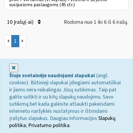
susijusioms paslaugoms (45 str.)
10 Įrašų(-ai)
Rodoma nuo 1 iki 6 iš 6 irašų.
1
Uždaryti
Šioje svetainėje naudojami slapukai
(angl.
cookies). Būtinieji slapukai įdiegiami automatiškai
ir jiems nėra reikalingas Jūsų sutikimas. Taip pat
galite sutikti ir su kitų slapukų naudojimu. Savo
sutikimą bet kada galėsite atšaukti pakeisdami
interneto naršyklės nustatymus ir ištrindami
įrašytus slapukus. Daugiau informacijos
Slapukų
politika
;
Privatumo politika.