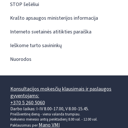
STOP šešėliui
Krašto apsaugos ministerijos informacija
Interneto svetainės atitikties paraiška
Ieškome turto savininkų
Nuorodos
Konsultacijos mokesčių klausimais ir paslaugos
gyventojams:
+370 5 260 5060
Darbo laikas: I-IV 8.00-17.00, V 8.00-15.45.
Prieššventinę dieną - viena valanda trumpiau.
Kiekvieno mėnesio antrą penktadienį 8.00 val. - 12.00 val.
Mano VMI
Paklausimas per