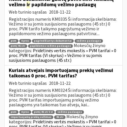
vežimo
ir
papildomų vežimo paslaugų
Web turinio sąrašas
2018-11-22
Registracijos numeris KM0335 Ši informacija skelbiama:
Vežimo ir su jomis susijusioms paslaugoms (45 str.) 0
proc. PVM tarifo taikymo pagrįstumą vežimo ir
papildomoms vežimo paslaugoms patvirtina:...
pvm
0 proc
pagrindžiantys dokumentai
vežimo paslaugos
Mokesčių žinyno
pvmį 45 str
papildomos vežimo paslaugos
kategorijos:
Pridėtinės vertės mokestis » PVM tarifai » 0
proc. PVM tarifas (VI skyrius) » Vežimo ir su jomis
susijusioms paslaugoms (45 str.)
Kuriais atvejais importuojamų prekių vežimui
taikomas 0 proc. PVM tarifas?
Web turinio sąrašas
2018-11-22
Registracijos numeris KM0324 Ši informacija skelbiama:
Vežimo ir su jomis susijusioms paslaugoms (45 str.) 0
proc. PVM tarifas importuojamų prekių vežimo
paslaugoms yra taikomas tuo atveju, kai...
pvm
0 proc
pvmį 45 str 3 d
vežimo paslaugos
Mokesčių žinyno
importuojamų prekių vežimas
45 str
kategorijos:
Pridėtinės vertės mokestis » PVM tarifai » 0
proc. PVM tarifas (VI skyrius) » Vežimo ir su jomis