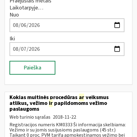
Praėjusiais metais
Laikotarpyje…
Nuo
Iki
Paieška
Kokias muitinės procedūras
ar
veiksmus
atlikus, vežimo
ir
papildomoms vežimo
paslaugoms
Web turinio sąrašas
2018-11-22
Registracijos numeris KM0333 Ši informacija skelbiama:
Vežimo ir su jomis susijusioms paslaugoms (45 str.)
Taikant 0 proc. PVM tarifą apmokestinamos vežimo bei