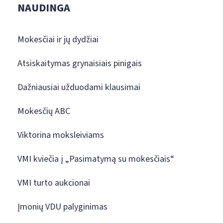
NAUDINGA
Mokesčiai ir jų dydžiai
Atsiskaitymas grynaisiais pinigais
Dažniausiai užduodami klausimai
Mokesčių ABC
Viktorina moksleiviams
VMI kviečia į „Pasimatymą su mokesčiais“
VMI turto aukcionai
Įmonių VDU palyginimas