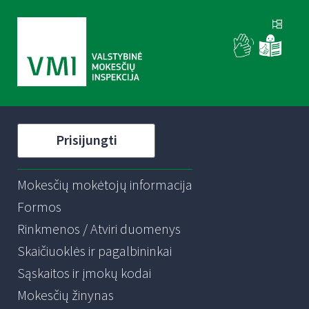
Prisijungti
Mokesčių mokėtojų informacija
Formos
Rinkmenos / Atviri duomenys
Skaičiuoklės ir pagalbininkai
Sąskaitos ir įmokų kodai
Mokesčių žinynas