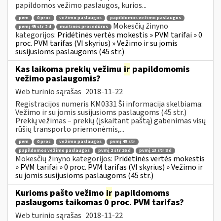
papildomos vežimo paslaugos, kurios...
pvm
0 proc
vežimo paslaugos
papildomos vežimo paslaugos
Mokesčių žinyno
pvmį 45 str 2 d
muitinės procedūros
kategorijos:
Pridėtinės vertės mokestis » PVM tarifai » 0
proc. PVM tarifas (VI skyrius) » Vežimo ir su jomis
susijusioms paslaugoms (45 str.)
Kas laikoma prekių vežimu
ir
papildomomis
vežimo paslaugomis?
Web turinio sąrašas
2018-11-22
Registracijos numeris KM0331 Ši informacija skelbiama:
Vežimo ir su jomis susijusioms paslaugoms (45 str.)
Prekių vežimas – prekių (įskaitant paštą) gabenimas visų
rūšių transporto priemonėmis,...
pvm
0 proc
vežimo paslaugos
pvmį 45 str
papildomos vežimo paslaugos
pvmį 2 str 26 d
pvmį 13 str 8 d
Mokesčių žinyno kategorijos:
Pridėtinės vertės mokestis
» PVM tarifai » 0 proc. PVM tarifas (VI skyrius) » Vežimo ir
su jomis susijusioms paslaugoms (45 str.)
Kurioms pašto vežimo
ir
papildomoms
paslaugoms taikomas 0 proc. PVM tarifas?
Web turinio sąrašas
2018-11-22