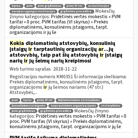
0 proc.
pvm
pvm grąžinimas
pvmį 47 str.
es institucijos
Mokesčių
europos sąjungos institucijos
grąžinimo procedūra.
žinyno kategorijos:
Pridėtinės vertės mokestis » PVM
tarifai » 0 proc. PVM tarifas (VI skyrius) » Prekės
diplomatinėms, konsulinėms įstaigoms, tarpt.
organizacijoms ir jų še
Kokia
diplomatinių atstovybių, konsulinių
įstaigų
ir
tarptautinių organizacijų
ar
...jų
atstovybių, taip pat šių atstovybių
ir
įstaigų
narių
ir
jų šeimų narių kreipimosi
Web turinio sąrašas
2018-11-22
Registracijos numeris KM0351 Ši informacija skelbiama:
Prekės diplomatinėms, konsulinėms įstaigoms, tarpt.
organizacijoms
ir
jų šeimos nariams (47 str.)
Atstovybės,...
pvm
0 proc
pvmį 47 str
diplomatinėms atstovybėms
konsulinėms įstaigoms
tarptautinėms organizacijoms
atstovybėms
Mokesčių žinyno
pvm grąžinimas
grąžinimo procedūra
kategorijos:
Pridėtinės vertės mokestis » PVM tarifai » 0
proc. PVM tarifas (VI skyrius) » Prekės diplomatinėms,
konsulinėms įstaigoms, tarpt. organizacijoms ir jų še
PVM tarifo taikymą diplomatinėms