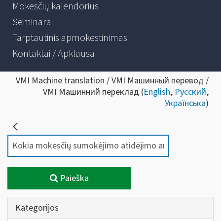
Mokesčių kalendorius
Seminarai
Tarptautinis apmokestinimas
Kontaktai / Apklausa
VMI Machine translation / VMI Машинный перевод /
VMI Машинний переклад (
English
,
Русский
,
Українська
)
Paieška
Kategorijos