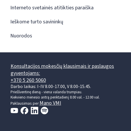
Interneto svetainės atitikties paraiška
Ieškome turto savininkų
Nuorodos
Konsultacijos mokesčių klausimais ir paslaugos
gyventojams:
+370 5 260 5060
Darbo laikas: I-IV 8.00-17.00, V 8.00-15.45.
Prieššventinę dieną - viena valanda trumpiau.
Kiekvieno mėnesio antrą penktadienį 8.00 val. - 12.00 val.
Mano VMI
Paklausimas per