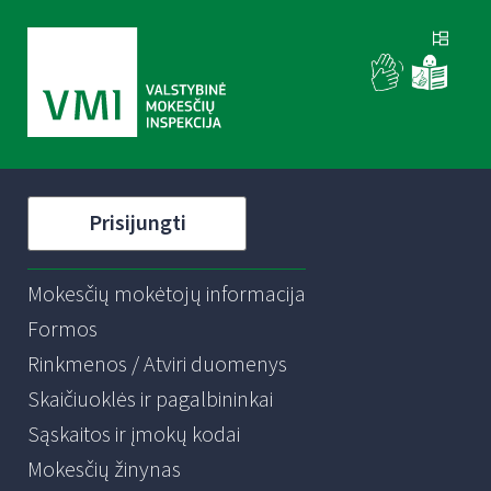
Prisijungti
Mokesčių mokėtojų informacija
Formos
Rinkmenos / Atviri duomenys
Skaičiuoklės ir pagalbininkai
Sąskaitos ir įmokų kodai
Mokesčių žinynas