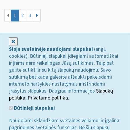
1
2
3
Uždaryti
Šioje svetainėje naudojami slapukai
(angl.
cookies). Būtinieji slapukai įdiegiami automatiškai
ir jiems nėra reikalingas Jūsų sutikimas. Taip pat
galite sutikti ir su kitų slapukų naudojimu. Savo
sutikimą bet kada galėsite atšaukti pakeisdami
interneto naršyklės nustatymus ir ištrindami
įrašytus slapukus. Daugiau informacijos
Slapukų
politika
;
Privatumo politika.
Būtinieji slapukai
Naudojami sklandžiam svetainės veikimui ir įgalina
pagrindines svetainės funkcijas. Be šių slapukų