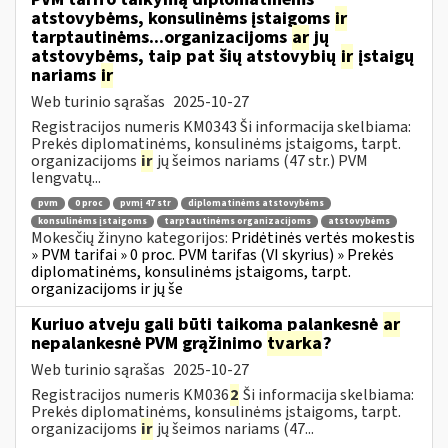
atstovybėms, konsulinėms įstaigoms
ir
tarptautinėms...organizacijoms
ar
jų
atstovybėms, taip pat šių atstovybių
ir
įstaigų
nariams
ir
Web turinio sąrašas
2025-10-27
Registracijos numeris KM0343 Ši informacija skelbiama:
Prekės diplomatinėms, konsulinėms įstaigoms, tarpt.
organizacijoms
ir
jų šeimos nariams (47 str.) PVM
lengvatų...
pvm
0 proc
pvmį 47 str
diplomatinėms atstovybėms
konsulinėms įstaigoms
tarptautinėms organizacijoms
atstovybėms
Mokesčių žinyno kategorijos:
Pridėtinės vertės mokestis
» PVM tarifai » 0 proc. PVM tarifas (VI skyrius) » Prekės
diplomatinėms, konsulinėms įstaigoms, tarpt.
organizacijoms ir jų še
Kuriuo atveju gali būti taikoma palankesnė
ar
nepalankesnė PVM grąžinimo
tvarka
?
Web turinio sąrašas
2025-10-27
Registracijos numeris KM036
2
Ši informacija skelbiama:
Prekės diplomatinėms, konsulinėms įstaigoms, tarpt.
organizacijoms
ir
jų šeimos nariams (47...