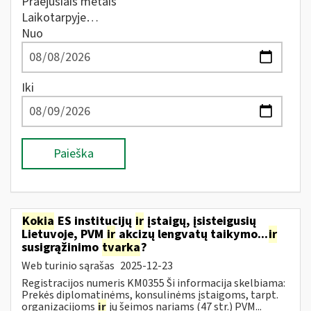
Praėjusiais metais
Laikotarpyje…
Nuo
Iki
Paieška
Kokia
ES institucijų
ir
įstaigų, įsisteigusių
Lietuvoje, PVM
ir
akcizų lengvatų taikymo...
ir
susigrąžinimo
tvarka
?
Web turinio sąrašas
2025-12-23
Registracijos numeris KM0355 Ši informacija skelbiama:
Prekės diplomatinėms, konsulinėms įstaigoms, tarpt.
organizacijoms
ir
jų šeimos nariams (47 str.) PVM...