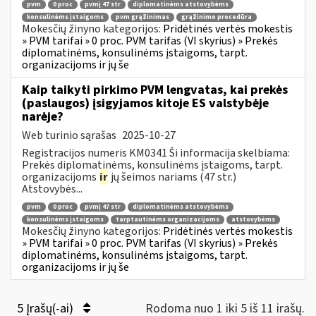
pvm
0 proc
pvmį 47 str
diplomatinėms atstovybėms
konsulinėms įstaigoms
pvm grąžinimas
grąžinimo procedūra
Mokesčių žinyno kategorijos:
Pridėtinės vertės mokestis
» PVM tarifai » 0 proc. PVM tarifas (VI skyrius) » Prekės
diplomatinėms, konsulinėms įstaigoms, tarpt.
organizacijoms ir jų še
Kaip taikyti pirkimo PVM lengvatas, kai prekės
(paslaugos) įsigyjamos kitoje ES valstybėje
narėje?
Web turinio sąrašas
2025-10-27
Registracijos numeris KM0341 Ši informacija skelbiama:
Prekės diplomatinėms, konsulinėms įstaigoms, tarpt.
organizacijoms
ir
jų šeimos nariams (47 str.)
Atstovybės...
pvm
0 proc
pvmį 47 str
diplomatinėms atstovybėms
konsulinėms įstaigoms
tarptautinėms organizacijoms
atstovybėms
Mokesčių žinyno kategorijos:
Pridėtinės vertės mokestis
» PVM tarifai » 0 proc. PVM tarifas (VI skyrius) » Prekės
diplomatinėms, konsulinėms įstaigoms, tarpt.
organizacijoms ir jų še
5 Įrašų(-ai)
Rodoma nuo 1 iki 5 iš 11 irašų.