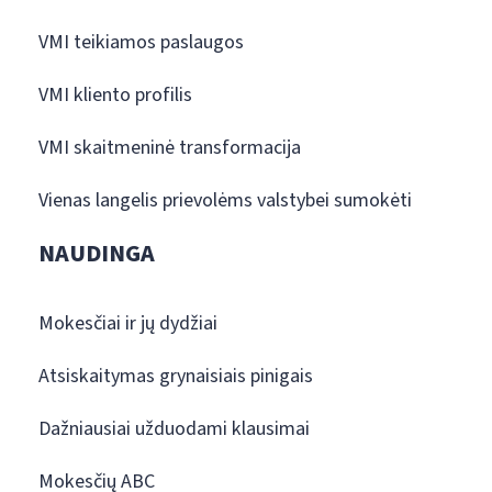
VMI teikiamos paslaugos
VMI kliento profilis
VMI skaitmeninė transformacija
Vienas langelis prievolėms valstybei sumokėti
NAUDINGA
Mokesčiai ir jų dydžiai
Atsiskaitymas grynaisiais pinigais
Dažniausiai užduodami klausimai
Mokesčių ABC