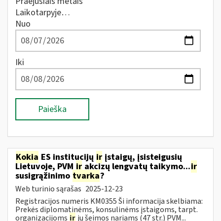
Praėjusiais metais
Laikotarpyje…
Nuo
Iki
Paieška
Kokia
ES institucijų
ir
įstaigų, įsisteigusių
Lietuvoje, PVM
ir
akcizų lengvatų taikymo...
ir
susigrąžinimo
tvarka
?
Web turinio sąrašas
2025-12-23
Registracijos numeris KM0355 Ši informacija skelbiama:
Prekės diplomatinėms, konsulinėms įstaigoms, tarpt.
organizacijoms
ir
jų šeimos nariams (47 str.) PVM...