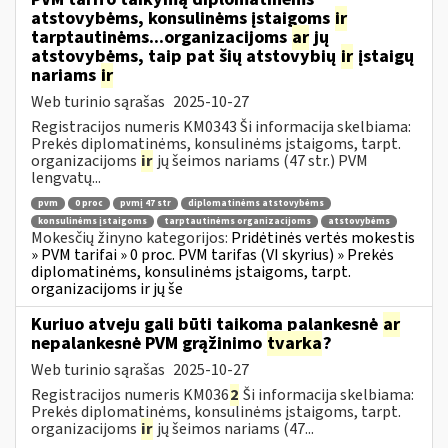
atstovybėms, konsulinėms įstaigoms
ir
tarptautinėms...organizacijoms
ar
jų
atstovybėms, taip pat šių atstovybių
ir
įstaigų
nariams
ir
Web turinio sąrašas
2025-10-27
Registracijos numeris KM0343 Ši informacija skelbiama:
Prekės diplomatinėms, konsulinėms įstaigoms, tarpt.
organizacijoms
ir
jų šeimos nariams (47 str.) PVM
lengvatų...
pvm
0 proc
pvmį 47 str
diplomatinėms atstovybėms
konsulinėms įstaigoms
tarptautinėms organizacijoms
atstovybėms
Mokesčių žinyno kategorijos:
Pridėtinės vertės mokestis
» PVM tarifai » 0 proc. PVM tarifas (VI skyrius) » Prekės
diplomatinėms, konsulinėms įstaigoms, tarpt.
organizacijoms ir jų še
Kuriuo atveju gali būti taikoma palankesnė
ar
nepalankesnė PVM grąžinimo
tvarka
?
Web turinio sąrašas
2025-10-27
Registracijos numeris KM036
2
Ši informacija skelbiama:
Prekės diplomatinėms, konsulinėms įstaigoms, tarpt.
organizacijoms
ir
jų šeimos nariams (47...