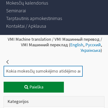
Mokesčių kalendorius
Seminarai
Tarptautinis apmokestinimas
Kontaktai / Apklausa
VMI Machine translation / VMI Машинный перевод /
VMI Машинний переклад (
English
,
Русский
,
Українська
)
Paieška
Kategorijos