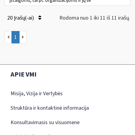
įstaigoms, tarpt. organizacijoms ir jų še
20 Įrašų(-ai)
Rodoma nuo 1 iki 11 iš 11 irašų.
1
APIE VMI
Misija, Vizija ir Vertybės
Struktūra ir kontaktinė informacija
Konsultavimasis su visuomene