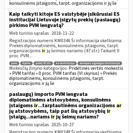
konsulinėms įstaigoms, tarpt. organizacijoms ir jų še
Kaip taikyti kitoje ES valstybėje įsikūrusiai ES
institucijai Lietuvoje įsigytų prekių (paslaugų)
pirkimo PVM lengvatą?
Web turinio sąrašas
2018-11-22
Registracijos numeris KM0346 Ši informacija skelbiama:
Prekės diplomatinėms, konsulinėms įstaigoms, tarpt.
organizacijoms
ir
jų šeimos nariams (47 str.) Taikant 0
proc. PVM...
pvm
0 proc
pvmį 47 str
es institucija
europos sąjungos institucija
Mokesčių žinyno kategorijos:
Pridėtinės vertės mokestis
» PVM tarifai » 0 proc. PVM tarifas (VI skyrius) » Prekės
diplomatinėms, konsulinėms įstaigoms, tarpt.
organizacijoms ir jų še
paslaugų) importo PVM lengvata
diplomatinėms atstovybėms, konsulinėms
įstaigoms
ir
...tarptautinėms organizacijoms
ar
jų atstovybėms, taip pat šių atstovybių
ir
įstaigų...nariams
ir
jų šeimų nariams?
Web turinio sąrašas
2025-10-27
Registracijos numeris KM0348 Ši informacija skelbiama: