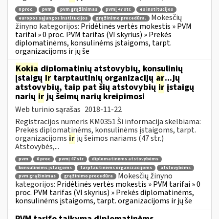
0 proc.
pvm
pvm grąžinimas
pvmį 47 str.
es institucijos
Mokesčių
europos sąjungos institucijos
grąžinimo procedūra.
žinyno kategorijos:
Pridėtinės vertės mokestis » PVM
tarifai » 0 proc. PVM tarifas (VI skyrius) » Prekės
diplomatinėms, konsulinėms įstaigoms, tarpt.
organizacijoms ir jų še
Kokia
diplomatinių atstovybių, konsulinių
įstaigų
ir
tarptautinių organizacijų
ar
...jų
atstovybių, taip pat šių atstovybių
ir
įstaigų
narių
ir
jų šeimų narių kreipimosi
Web turinio sąrašas
2018-11-22
Registracijos numeris KM0351 Ši informacija skelbiama:
Prekės diplomatinėms, konsulinėms įstaigoms, tarpt.
organizacijoms
ir
jų šeimos nariams (47 str.)
Atstovybės,...
pvm
0 proc
pvmį 47 str
diplomatinėms atstovybėms
konsulinėms įstaigoms
tarptautinėms organizacijoms
atstovybėms
Mokesčių žinyno
pvm grąžinimas
grąžinimo procedūra
kategorijos:
Pridėtinės vertės mokestis » PVM tarifai » 0
proc. PVM tarifas (VI skyrius) » Prekės diplomatinėms,
konsulinėms įstaigoms, tarpt. organizacijoms ir jų še
PVM tarifo taikymą diplomatinėms