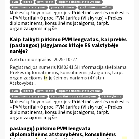
pvm
0 proc
pvmį 47 str
diplomatinėms atstovybėms
konsulinėms įstaigoms
pvm grąžinimas
grąžinimo procedūra
Mokesčių žinyno kategorijos:
Pridėtinės vertės mokestis
» PVM tarifai » 0 proc. PVM tarifas (VI skyrius) » Prekės
diplomatinėms, konsulinėms įstaigoms, tarpt.
organizacijoms ir jų še
Kaip taikyti pirkimo PVM lengvatas, kai prekės
(paslaugos) įsigyjamos kitoje ES valstybėje
narėje?
Web turinio sąrašas
2025-10-27
Registracijos numeris KM0341 Ši informacija skelbiama:
Prekės diplomatinėms, konsulinėms įstaigoms, tarpt.
organizacijoms
ir
jų šeimos nariams (47 str.)
Atstovybės...
pvm
0 proc
pvmį 47 str
diplomatinėms atstovybėms
konsulinėms įstaigoms
tarptautinėms organizacijoms
atstovybėms
Mokesčių žinyno kategorijos:
Pridėtinės vertės mokestis
» PVM tarifai » 0 proc. PVM tarifas (VI skyrius) » Prekės
diplomatinėms, konsulinėms įstaigoms, tarpt.
organizacijoms ir jų še
paslaugų) pirkimo PVM lengvata
diplomatinėms atstovybėms, konsulinėms