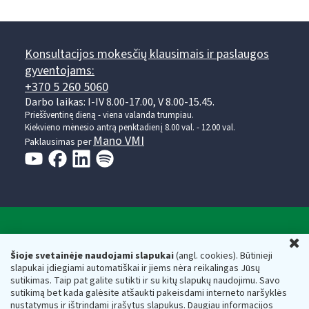
Konsultacijos mokesčių klausimais ir paslaugos
gyventojams:
+370 5 260 5060
Darbo laikas: I-IV 8.00-17.00, V 8.00-15.45.
Prieššventinę dieną - viena valanda trumpiau.
Kiekvieno mėnesio antrą penktadienį 8.00 val. - 12.00 val.
Mano VMI
Paklausimas per
Valstybinė mokesčių inspekcija prie Lietuvos
U
Respublikos finansų ministerijos
Šioje svetainėje naudojami slapukai
(angl. cookies). Būtinieji
slapukai įdiegiami automatiškai ir jiems nėra reikalingas Jūsų
Biudžetinė įstaiga. Juridinio asmens kodas — 188659752,
sutikimas. Taip pat galite sutikti ir su kitų slapukų naudojimu. Savo
adresas: Vasario 16-osios g. 14, 01107 Vilnius, Lietuva, el.paštas:
sutikimą bet kada galėsite atšaukti pakeisdami interneto naršyklės
vmi@vmi.lt
, E. pristatymo dėžutės adresas 188659752
nustatymus ir ištrindami įrašytus slapukus. Daugiau informacijos