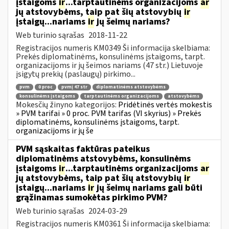
įstaigoms
ir
...tarptautinėms organizacijoms
ar
jų atstovybėms, taip pat šių atstovybių
ir
įstaigų...nariams
ir
jų šeimų nariams?
Web turinio sąrašas
2018-11-22
Registracijos numeris KM0349 Ši informacija skelbiama:
Prekės diplomatinėms, konsulinėms įstaigoms, tarpt.
organizacijoms ir jų šeimos nariams (47 str.) Lietuvoje
įsigytų prekių (paslaugų) pirkimo...
pvm
0 proc
pvmį 47 str
diplomatinėms atstovybėms
konsulinėms įstaigoms
tarptautinėms organizacijoms
atstovybėms
Mokesčių žinyno kategorijos:
Pridėtinės vertės mokestis
» PVM tarifai » 0 proc. PVM tarifas (VI skyrius) » Prekės
diplomatinėms, konsulinėms įstaigoms, tarpt.
organizacijoms ir jų še
PVM sąskaitas faktūras pateikus
diplomatinėms atstovybėms, konsulinėms
įstaigoms
ir
...tarptautinėms organizacijoms
ar
jų atstovybėms, taip pat šių atstovybių
ir
įstaigų...nariams
ir
jų šeimų nariams gali būti
grąžinamas sumokėtas pirkimo PVM?
Web turinio sąrašas
2024-03-29
Registracijos numeris KM0361 Ši informacija skelbiama: