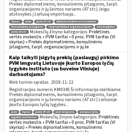
Prekės diplomatinėms, konsulinėms įstaigoms, tarpt.
organizacijoms ir jų šeimos nariams (47 str.) Jeigu
atstovybės į Lietuvą importuoja...
0 proc.
pvm
pvmį 47 str
diplomatinėms atstovybėms
konsulinėms įstaigoms
tarptautinėms organizacijoms
atstovybėms
Mokesčių žinyno kategorijos:
Pridėtinės
pvmį 36 str.
vertės mokestis » PVM tarifai » 0 proc. PVM tarifas (VI
skyrius) » Prekės diplomatinėms, konsulinėms
įstaigoms, tarpt. organizacijoms ir jų še
Kaip taikyti įsigytų prekių (paslaugų) pirkimo
PVM lengvatą Lietuvoje įkurto Europos lyčių
lygybės instituto (su buveine Vilniuje)
darbuotojams?
Web turinio sąrašas
2018-11-22
Registracijos numeris KM0345 Ši informacija skelbiama:
Prekės diplomatinėms, konsulinėms įstaigoms, tarpt.
organizacijoms ir jų šeimos nariams (47 str.) Lietuvoje
įkurto Europos lyčių lygybės...
pvm
0 proc
pvmį 47 str
pvm lengvata
europos lyčių
Mokesčių žinyno kategorijos:
Pridėtinės
lygybės institutas
vertės mokestis » PVM tarifai » 0 proc. PVM tarifas (VI
skyrius) » Prekės diplomatinėms, konsulinėms