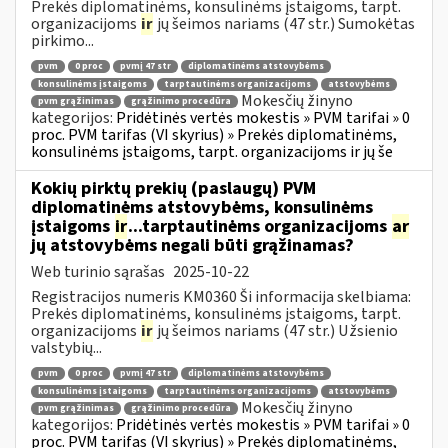
Prekės diplomatinėms, konsulinėms įstaigoms, tarpt.
organizacijoms
ir
jų šeimos nariams (47 str.) Sumokėtas
pirkimo...
pvm
0 proc
pvmį 47 str
diplomatinėms atstovybėms
konsulinėms įstaigoms
tarptautinėms organizacijoms
atstovybėms
Mokesčių žinyno
pvm grąžinimas
grąžinimo procedūra
kategorijos:
Pridėtinės vertės mokestis » PVM tarifai » 0
proc. PVM tarifas (VI skyrius) » Prekės diplomatinėms,
konsulinėms įstaigoms, tarpt. organizacijoms ir jų še
Kokių pirktų prekių (paslaugų) PVM
diplomatinėms atstovybėms, konsulinėms
įstaigoms
ir
...tarptautinėms organizacijoms
ar
jų atstovybėms negali būti grąžinamas?
Web turinio sąrašas
2025-10-22
Registracijos numeris KM0360 Ši informacija skelbiama:
Prekės diplomatinėms, konsulinėms įstaigoms, tarpt.
organizacijoms
ir
jų šeimos nariams (47 str.) Užsienio
valstybių...
pvm
0 proc
pvmį 47 str
diplomatinėms atstovybėms
konsulinėms įstaigoms
tarptautinėms organizacijoms
atstovybėms
Mokesčių žinyno
pvm grąžinimas
grąžinimo procedūra
kategorijos:
Pridėtinės vertės mokestis » PVM tarifai » 0
proc. PVM tarifas (VI skyrius) » Prekės diplomatinėms,