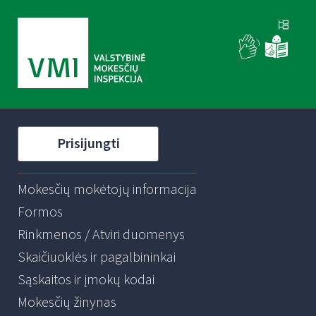
Prisijungti
Mokesčių mokėtojų informacija
Formos
Rinkmenos / Atviri duomenys
Skaičiuoklės ir pagalbininkai
Sąskaitos ir įmokų kodai
Mokesčių žinynas