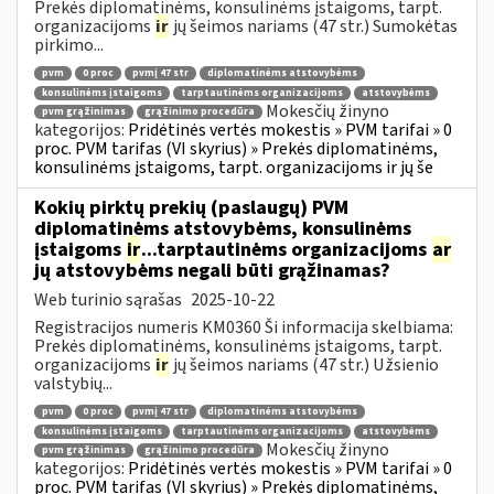
Prekės diplomatinėms, konsulinėms įstaigoms, tarpt.
organizacijoms
ir
jų šeimos nariams (47 str.) Sumokėtas
pirkimo...
pvm
0 proc
pvmį 47 str
diplomatinėms atstovybėms
konsulinėms įstaigoms
tarptautinėms organizacijoms
atstovybėms
Mokesčių žinyno
pvm grąžinimas
grąžinimo procedūra
kategorijos:
Pridėtinės vertės mokestis » PVM tarifai » 0
proc. PVM tarifas (VI skyrius) » Prekės diplomatinėms,
konsulinėms įstaigoms, tarpt. organizacijoms ir jų še
Kokių pirktų prekių (paslaugų) PVM
diplomatinėms atstovybėms, konsulinėms
įstaigoms
ir
...tarptautinėms organizacijoms
ar
jų atstovybėms negali būti grąžinamas?
Web turinio sąrašas
2025-10-22
Registracijos numeris KM0360 Ši informacija skelbiama:
Prekės diplomatinėms, konsulinėms įstaigoms, tarpt.
organizacijoms
ir
jų šeimos nariams (47 str.) Užsienio
valstybių...
pvm
0 proc
pvmį 47 str
diplomatinėms atstovybėms
konsulinėms įstaigoms
tarptautinėms organizacijoms
atstovybėms
Mokesčių žinyno
pvm grąžinimas
grąžinimo procedūra
kategorijos:
Pridėtinės vertės mokestis » PVM tarifai » 0
proc. PVM tarifas (VI skyrius) » Prekės diplomatinėms,