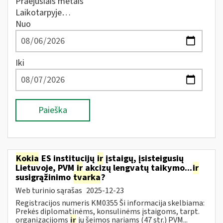
Praėjusiais metais
Laikotarpyje…
Nuo
Iki
Paieška
Kokia
ES institucijų
ir
įstaigų, įsisteigusių
Lietuvoje, PVM
ir
akcizų lengvatų taikymo...
ir
susigrąžinimo
tvarka
?
Web turinio sąrašas
2025-12-23
Registracijos numeris KM0355 Ši informacija skelbiama:
Prekės diplomatinėms, konsulinėms įstaigoms, tarpt.
organizacijoms
ir
jų šeimos nariams (47 str.) PVM...