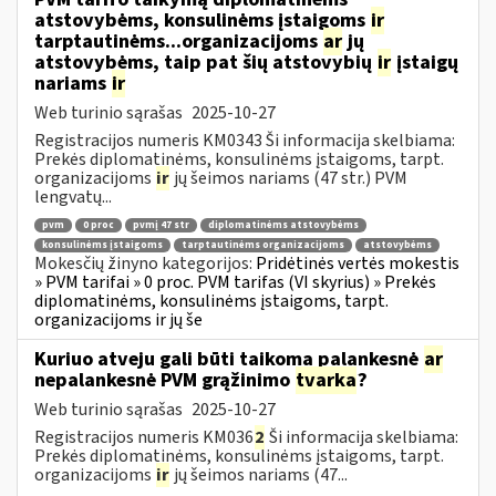
atstovybėms, konsulinėms įstaigoms
ir
tarptautinėms...organizacijoms
ar
jų
atstovybėms, taip pat šių atstovybių
ir
įstaigų
nariams
ir
Web turinio sąrašas
2025-10-27
Registracijos numeris KM0343 Ši informacija skelbiama:
Prekės diplomatinėms, konsulinėms įstaigoms, tarpt.
organizacijoms
ir
jų šeimos nariams (47 str.) PVM
lengvatų...
pvm
0 proc
pvmį 47 str
diplomatinėms atstovybėms
konsulinėms įstaigoms
tarptautinėms organizacijoms
atstovybėms
Mokesčių žinyno kategorijos:
Pridėtinės vertės mokestis
» PVM tarifai » 0 proc. PVM tarifas (VI skyrius) » Prekės
diplomatinėms, konsulinėms įstaigoms, tarpt.
organizacijoms ir jų še
Kuriuo atveju gali būti taikoma palankesnė
ar
nepalankesnė PVM grąžinimo
tvarka
?
Web turinio sąrašas
2025-10-27
Registracijos numeris KM036
2
Ši informacija skelbiama:
Prekės diplomatinėms, konsulinėms įstaigoms, tarpt.
organizacijoms
ir
jų šeimos nariams (47...