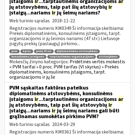
įstaigoms
ir
...tarptautinėms organizacijoms
ar
jų atstovybėms, taip pat šių atstovybių
ir
įstaigų...nariams
ir
jų šeimų nariams?
Web turinio sąrašas
2018-11-22
Registracijos numeris KM0349 Ši informacija skelbiama:
Prekės diplomatinėms, konsulinėms įstaigoms, tarpt.
organizacijoms ir jų šeimos nariams (47 str.) Lietuvoje
įsigytų prekių (paslaugų) pirkimo...
pvm
0 proc
pvmį 47 str
diplomatinėms atstovybėms
konsulinėms įstaigoms
tarptautinėms organizacijoms
atstovybėms
Mokesčių žinyno kategorijos:
Pridėtinės vertės mokestis
» PVM tarifai » 0 proc. PVM tarifas (VI skyrius) » Prekės
diplomatinėms, konsulinėms įstaigoms, tarpt.
organizacijoms ir jų še
PVM sąskaitas faktūras pateikus
diplomatinėms atstovybėms, konsulinėms
įstaigoms
ir
...tarptautinėms organizacijoms
ar
jų atstovybėms, taip pat šių atstovybių
ir
įstaigų...nariams
ir
jų šeimų nariams gali būti
grąžinamas sumokėtas pirkimo PVM?
Web turinio sąrašas
2024-03-29
Registracijos numeris KM0361 Ši informacija skelbiama: