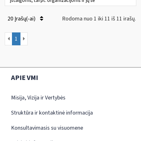
įstaigoms, tarpt. organizacijoms ir jų še
20 Įrašų(-ai)
Rodoma nuo 1 iki 11 iš 11 irašų.
1
APIE VMI
Misija, Vizija ir Vertybės
Struktūra ir kontaktinė informacija
Konsultavimasis su visuomene