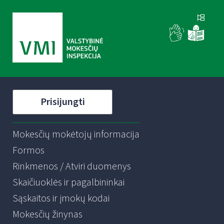
Prisijungti
Mokesčių mokėtojų informacija
Formos
Rinkmenos / Atviri duomenys
Skaičiuoklės ir pagalbininkai
Sąskaitos ir įmokų kodai
Mokesčių žinynas