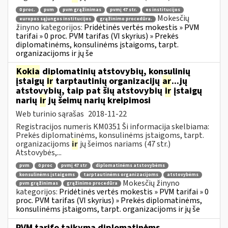
0 proc.
pvm
pvm grąžinimas
pvmį 47 str.
es institucijos
Mokesčių
europos sąjungos institucijos
grąžinimo procedūra.
žinyno kategorijos:
Pridėtinės vertės mokestis » PVM
tarifai » 0 proc. PVM tarifas (VI skyrius) » Prekės
diplomatinėms, konsulinėms įstaigoms, tarpt.
organizacijoms ir jų še
Kokia
diplomatinių atstovybių, konsulinių
įstaigų
ir
tarptautinių organizacijų
ar
...jų
atstovybių, taip pat šių atstovybių
ir
įstaigų
narių
ir
jų šeimų narių kreipimosi
Web turinio sąrašas
2018-11-22
Registracijos numeris KM0351 Ši informacija skelbiama:
Prekės diplomatinėms, konsulinėms įstaigoms, tarpt.
organizacijoms
ir
jų šeimos nariams (47 str.)
Atstovybės,...
pvm
0 proc
pvmį 47 str
diplomatinėms atstovybėms
konsulinėms įstaigoms
tarptautinėms organizacijoms
atstovybėms
Mokesčių žinyno
pvm grąžinimas
grąžinimo procedūra
kategorijos:
Pridėtinės vertės mokestis » PVM tarifai » 0
proc. PVM tarifas (VI skyrius) » Prekės diplomatinėms,
konsulinėms įstaigoms, tarpt. organizacijoms ir jų še
PVM tarifo taikymą diplomatinėms