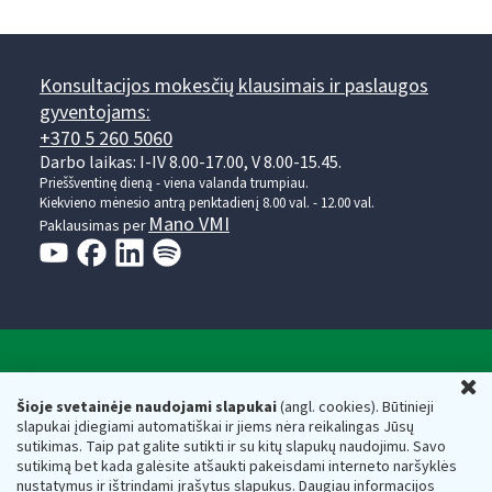
Konsultacijos mokesčių klausimais ir paslaugos
gyventojams:
+370 5 260 5060
Darbo laikas: I-IV 8.00-17.00, V 8.00-15.45.
Prieššventinę dieną - viena valanda trumpiau.
Kiekvieno mėnesio antrą penktadienį 8.00 val. - 12.00 val.
Mano VMI
Paklausimas per
Valstybinė mokesčių inspekcija prie Lietuvos
U
Respublikos finansų ministerijos
Šioje svetainėje naudojami slapukai
(angl. cookies). Būtinieji
slapukai įdiegiami automatiškai ir jiems nėra reikalingas Jūsų
Biudžetinė įstaiga. Juridinio asmens kodas — 188659752,
sutikimas. Taip pat galite sutikti ir su kitų slapukų naudojimu. Savo
adresas: Vasario 16-osios g. 14, 01107 Vilnius, Lietuva, el.paštas:
sutikimą bet kada galėsite atšaukti pakeisdami interneto naršyklės
vmi@vmi.lt
, E. pristatymo dėžutės adresas 188659752
nustatymus ir ištrindami įrašytus slapukus. Daugiau informacijos