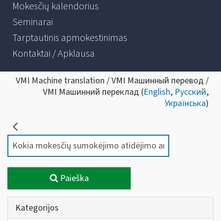
Mokesčių kalendorius
Seminarai
Tarptautinis apmokestinimas
Kontaktai / Apklausa
VMI Machine translation / VMI Машинный перевод /
VMI Машинний переклад (
English
,
Русский
,
Українська
)
Paieška
Kategorijos