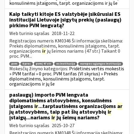
konsulinėms įstaigoms, tarpt. organizacijoms ir jų še
Kaip taikyti kitoje ES valstybėje įsikūrusiai ES
institucijai Lietuvoje įsigytų prekių (paslaugų)
pirkimo PVM lengvatą?
Web turinio sąrašas
2018-11-22
Registracijos numeris KM0346 Ši informacija skelbiama:
Prekės diplomatinėms, konsulinėms įstaigoms, tarpt.
organizacijoms
ir
jų šeimos nariams (47 str.) Taikant 0
proc. PVM...
pvm
0 proc
pvmį 47 str
es institucija
europos sąjungos institucija
Mokesčių žinyno kategorijos:
Pridėtinės vertės mokestis
» PVM tarifai » 0 proc. PVM tarifas (VI skyrius) » Prekės
diplomatinėms, konsulinėms įstaigoms, tarpt.
organizacijoms ir jų še
paslaugų) importo PVM lengvata
diplomatinėms atstovybėms, konsulinėms
įstaigoms
ir
...tarptautinėms organizacijoms
ar
jų atstovybėms, taip pat šių atstovybių
ir
įstaigų...nariams
ir
jų šeimų nariams?
Web turinio sąrašas
2025-10-27
Registracijos numeris KM0348 Ši informacija skelbiama: