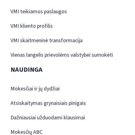
VMI teikiamos paslaugos
VMI kliento profilis
VMI skaitmeninė transformacija
Vienas langelis prievolėms valstybei sumokėti
NAUDINGA
Mokesčiai ir jų dydžiai
Atsiskaitymas grynaisiais pinigais
Dažniausiai užduodami klausimai
Mokesčių ABC