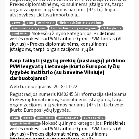
Prekės diplomatinėms, konsulinėms įstaigoms, tarpt.
organizacijoms ir jų šeimos nariams (47 str.) Jeigu
atstovybės į Lietuvą importuoja...
0 proc.
pvm
pvmį 47 str
diplomatinėms atstovybėms
konsulinėms įstaigoms
tarptautinėms organizacijoms
atstovybėms
Mokesčių žinyno kategorijos:
Pridėtinės
pvmį 36 str.
vertės mokestis » PVM tarifai » 0 proc. PVM tarifas (VI
skyrius) » Prekės diplomatinėms, konsulinėms
įstaigoms, tarpt. organizacijoms ir jų še
Kaip taikyti įsigytų prekių (paslaugų) pirkimo
PVM lengvatą Lietuvoje įkurto Europos lyčių
lygybės instituto (su buveine Vilniuje)
darbuotojams?
Web turinio sąrašas
2018-11-22
Registracijos numeris KM0345 Ši informacija skelbiama:
Prekės diplomatinėms, konsulinėms įstaigoms, tarpt.
organizacijoms ir jų šeimos nariams (47 str.) Lietuvoje
įkurto Europos lyčių lygybės...
pvm
0 proc
pvmį 47 str
pvm lengvata
europos lyčių
Mokesčių žinyno kategorijos:
Pridėtinės
lygybės institutas
vertės mokestis » PVM tarifai » 0 proc. PVM tarifas (VI
skyrius) » Prekės diplomatinėms, konsulinėms