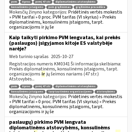
pvm
0 proc
pvmį 47 str
diplomatinėms atstovybėms
konsulinėms įstaigoms
pvm grąžinimas
grąžinimo procedūra
Mokesčių žinyno kategorijos:
Pridėtinės vertės mokestis
» PVM tarifai » 0 proc. PVM tarifas (VI skyrius) » Prekės
diplomatinėms, konsulinėms įstaigoms, tarpt.
organizacijoms ir jų še
Kaip taikyti pirkimo PVM lengvatas, kai prekės
(paslaugos) įsigyjamos kitoje ES valstybėje
narėje?
Web turinio sąrašas
2025-10-27
Registracijos numeris KM0341 Ši informacija skelbiama:
Prekės diplomatinėms, konsulinėms įstaigoms, tarpt.
organizacijoms
ir
jų šeimos nariams (47 str.)
Atstovybės...
pvm
0 proc
pvmį 47 str
diplomatinėms atstovybėms
konsulinėms įstaigoms
tarptautinėms organizacijoms
atstovybėms
Mokesčių žinyno kategorijos:
Pridėtinės vertės mokestis
» PVM tarifai » 0 proc. PVM tarifas (VI skyrius) » Prekės
diplomatinėms, konsulinėms įstaigoms, tarpt.
organizacijoms ir jų še
paslaugų) pirkimo PVM lengvata
diplomatinėms atstovybėms, konsulinėms