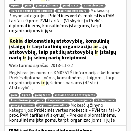
0 proc.
pvm
pvm grąžinimas
pvmį 47 str.
es institucijos
Mokesčių
europos sąjungos institucijos
grąžinimo procedūra.
žinyno kategorijos:
Pridėtinės vertės mokestis » PVM
tarifai » 0 proc. PVM tarifas (VI skyrius) » Prekės
diplomatinėms, konsulinėms įstaigoms, tarpt.
organizacijoms ir jų še
Kokia
diplomatinių atstovybių, konsulinių
įstaigų
ir
tarptautinių organizacijų
ar
...jų
atstovybių, taip pat šių atstovybių
ir
įstaigų
narių
ir
jų šeimų narių kreipimosi
Web turinio sąrašas
2018-11-22
Registracijos numeris KM0351 Ši informacija skelbiama:
Prekės diplomatinėms, konsulinėms įstaigoms, tarpt.
organizacijoms
ir
jų šeimos nariams (47 str.)
Atstovybės,...
pvm
0 proc
pvmį 47 str
diplomatinėms atstovybėms
konsulinėms įstaigoms
tarptautinėms organizacijoms
atstovybėms
Mokesčių žinyno
pvm grąžinimas
grąžinimo procedūra
kategorijos:
Pridėtinės vertės mokestis » PVM tarifai » 0
proc. PVM tarifas (VI skyrius) » Prekės diplomatinėms,
konsulinėms įstaigoms, tarpt. organizacijoms ir jų še
PVM tarifo taikymą diplomatinėms