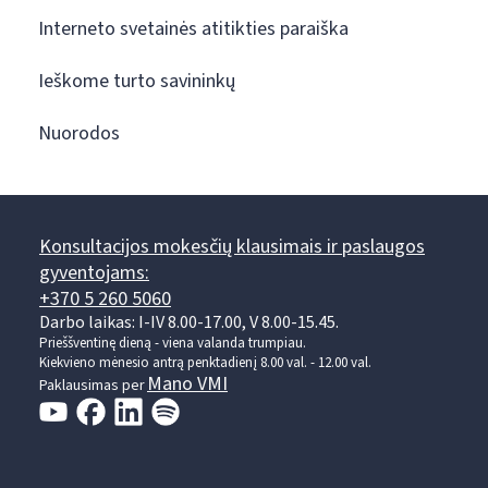
Interneto svetainės atitikties paraiška
Ieškome turto savininkų
Nuorodos
Konsultacijos mokesčių klausimais ir paslaugos
gyventojams:
+370 5 260 5060
Darbo laikas: I-IV 8.00-17.00, V 8.00-15.45.
Prieššventinę dieną - viena valanda trumpiau.
Kiekvieno mėnesio antrą penktadienį 8.00 val. - 12.00 val.
Mano VMI
Paklausimas per