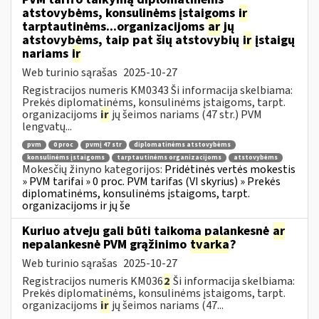
atstovybėms, konsulinėms įstaigoms
ir
tarptautinėms...organizacijoms
ar
jų
atstovybėms, taip pat šių atstovybių
ir
įstaigų
nariams
ir
Web turinio sąrašas
2025-10-27
Registracijos numeris KM0343 Ši informacija skelbiama:
Prekės diplomatinėms, konsulinėms įstaigoms, tarpt.
organizacijoms
ir
jų šeimos nariams (47 str.) PVM
lengvatų...
pvm
0 proc
pvmį 47 str
diplomatinėms atstovybėms
konsulinėms įstaigoms
tarptautinėms organizacijoms
atstovybėms
Mokesčių žinyno kategorijos:
Pridėtinės vertės mokestis
» PVM tarifai » 0 proc. PVM tarifas (VI skyrius) » Prekės
diplomatinėms, konsulinėms įstaigoms, tarpt.
organizacijoms ir jų še
Kuriuo atveju gali būti taikoma palankesnė
ar
nepalankesnė PVM grąžinimo
tvarka
?
Web turinio sąrašas
2025-10-27
Registracijos numeris KM036
2
Ši informacija skelbiama:
Prekės diplomatinėms, konsulinėms įstaigoms, tarpt.
organizacijoms
ir
jų šeimos nariams (47...