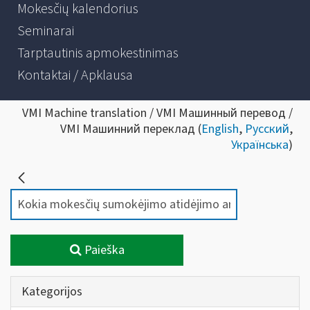
Mokesčių kalendorius
Seminarai
Tarptautinis apmokestinimas
Kontaktai / Apklausa
VMI Machine translation / VMI Машинный перевод /
VMI Машинний переклад (
English
,
Русский
,
Українська
)
Paieška
Kategorijos