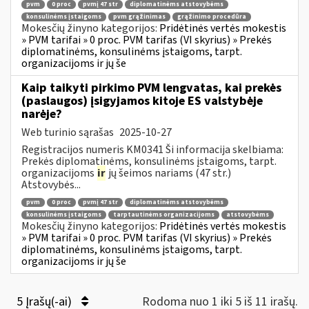
pvm
0 proc
pvmį 47 str
diplomatinėms atstovybėms
konsulinėms įstaigoms
pvm grąžinimas
grąžinimo procedūra
Mokesčių žinyno kategorijos:
Pridėtinės vertės mokestis
» PVM tarifai » 0 proc. PVM tarifas (VI skyrius) » Prekės
diplomatinėms, konsulinėms įstaigoms, tarpt.
organizacijoms ir jų še
Kaip taikyti pirkimo PVM lengvatas, kai prekės
(paslaugos) įsigyjamos kitoje ES valstybėje
narėje?
Web turinio sąrašas
2025-10-27
Registracijos numeris KM0341 Ši informacija skelbiama:
Prekės diplomatinėms, konsulinėms įstaigoms, tarpt.
organizacijoms
ir
jų šeimos nariams (47 str.)
Atstovybės...
pvm
0 proc
pvmį 47 str
diplomatinėms atstovybėms
konsulinėms įstaigoms
tarptautinėms organizacijoms
atstovybėms
Mokesčių žinyno kategorijos:
Pridėtinės vertės mokestis
» PVM tarifai » 0 proc. PVM tarifas (VI skyrius) » Prekės
diplomatinėms, konsulinėms įstaigoms, tarpt.
organizacijoms ir jų še
5 Įrašų(-ai)
Rodoma nuo 1 iki 5 iš 11 irašų.