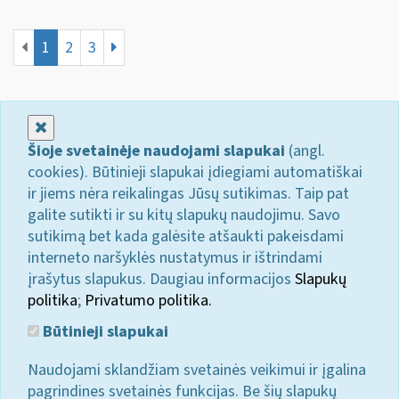
1
2
3
Uždaryti
Šioje svetainėje naudojami slapukai
(angl.
cookies). Būtinieji slapukai įdiegiami automatiškai
ir jiems nėra reikalingas Jūsų sutikimas. Taip pat
galite sutikti ir su kitų slapukų naudojimu. Savo
sutikimą bet kada galėsite atšaukti pakeisdami
interneto naršyklės nustatymus ir ištrindami
įrašytus slapukus. Daugiau informacijos
Slapukų
politika
;
Privatumo politika.
Būtinieji slapukai
Naudojami sklandžiam svetainės veikimui ir įgalina
pagrindines svetainės funkcijas. Be šių slapukų