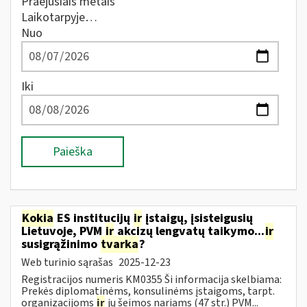
Praėjusiais metais
Laikotarpyje…
Nuo
Iki
Paieška
Kokia
ES institucijų
ir
įstaigų, įsisteigusių
Lietuvoje, PVM
ir
akcizų lengvatų taikymo...
ir
susigrąžinimo
tvarka
?
Web turinio sąrašas
2025-12-23
Registracijos numeris KM0355 Ši informacija skelbiama:
Prekės diplomatinėms, konsulinėms įstaigoms, tarpt.
organizacijoms
ir
jų šeimos nariams (47 str.) PVM...