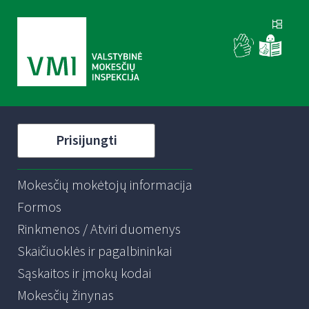
Prisijungti
Mokesčių mokėtojų informacija
Formos
Rinkmenos / Atviri duomenys
Skaičiuoklės ir pagalbininkai
Sąskaitos ir įmokų kodai
Mokesčių žinynas