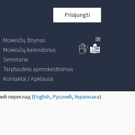
Prisijungti
Mokesčių žinynas
Mokesčių kalendorius
Seminarai
Tarptautinis apmokestinimas
Kontaktai / Apklausa
ний переклад (
English
,
Русский
,
Українська
)