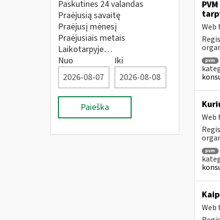
Paskutines 24 valandas
PVM 
tarp
Praėjusią savaitę
Praėjusį mėnesį
Web t
Praėjusiais metais
Regis
orga
Laikotarpyje…
Nuo
Iki
pvm
kateg
konsu
Kuri
Paieška
Web t
Regis
orga
pvm
kateg
konsu
Kaip
Web t