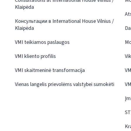
Consultations at International House Vilnius /
Mo
Klaipėda
At
Консультации в International House Vilnius /
Klaipėda
Da
VMI teikiamos paslaugos
Mo
VMI kliento profilis
Vi
VMI skaitmeninė transformacija
VM
Vienas langelis prievolėms valstybei sumokėti
VM
Įm
ST
Kr