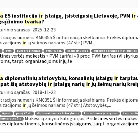
ia
ES institucijų
ir
įstaigų, įsisteigusių Lietuvoje, PVM
ir
grąžinimo
tvarka
?
urinio sąrašas
2025-12-23
tracijos numeris KM0355 Ši informacija skelbiama: Prekės diplom
nizacijoms
ir
jų šeimos nariams (47 str.) PVM...
.
pvm
pvm grąžinimas
pvmį 47 str.
es institucijos
europos sąjungos institucijos
tinės vertės mokestis » PVM tarifai » 0 proc. PVM tarifas (VI skyr
goms, tarpt. organizacijoms ir jų še
ia
diplomatinių atstovybių, konsulinių įstaigų
ir
tarptau
 pat šių atstovybių
ir
įstaigų narių
ir
jų šeimų narių kre
urinio sąrašas
2018-11-22
tracijos numeris KM0351 Ši informacija skelbiama: Prekės diplom
nizacijoms
ir
jų šeimos nariams (47 str.) Atstovybės,...
0 proc
pvmį 47 str
diplomatinėms atstovybėms
konsulinėms įstaigoms
tarptauti
Mokesčių žinyno kategorijos:
Pridėtinės vertės mokesti
nimo procedūra
kės diplomatinėms, konsulinėms įstaigoms, tarpt. organizacijoms 