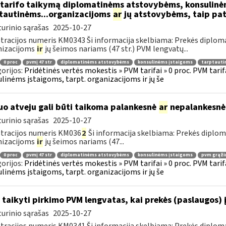
tarifo taikymą diplomatinėms atstovybėms, konsulinė
tautinėms...organizacijoms
ar
jų atstovybėms, taip pat
urinio sąrašas
2025-10-27
tracijos numeris KM0343 Ši informacija skelbiama: Prekės diplom
nizacijoms
ir
jų šeimos nariams (47 str.) PVM lengvatų...
0 proc
pvmį 47 str
diplomatinėms atstovybėms
konsulinėms įstaigoms
tarptauti
orijos:
Pridėtinės vertės mokestis » PVM tarifai » 0 proc. PVM tari
linėms įstaigoms, tarpt. organizacijoms ir jų še
uo atveju gali būti taikoma palankesnė
ar
nepalankesnė
urinio sąrašas
2025-10-27
tracijos numeris KM036
2
Ši informacija skelbiama: Prekės diplo
nizacijoms
ir
jų šeimos nariams (47...
0 proc
pvmį 47 str
diplomatinėms atstovybėms
konsulinėms įstaigoms
pvm grąži
orijos:
Pridėtinės vertės mokestis » PVM tarifai » 0 proc. PVM tari
linėms įstaigoms, tarpt. organizacijoms ir jų še
 taikyti pirkimo PVM lengvatas, kai prekės (paslaugos) 
urinio sąrašas
2025-10-27