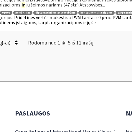
tracijos numeris KM0341 Ši informacija skelbiama: Prekės diplom
nizacijoms
ir
jų šeimos nariams (47 str.) Atstovybės...
0 proc
pvmį 47 str
diplomatinėms atstovybėms
konsulinėms įstaigoms
tarptauti
orijos:
Pridėtinės vertės mokestis » PVM tarifai » 0 proc. PVM tari
linėms įstaigoms, tarpt. organizacijoms ir jų še
ų(-ai)
Rodoma nuo 1 iki 5 iš 11 irašų.
PASLAUGOS
N