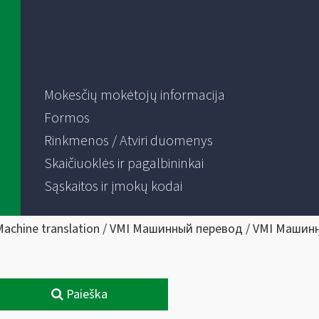
Mokesčių mokėtojų informacija
Formos
Rinkmenos / Atviri duomenys
Skaičiuoklės ir pagalbininkai
Sąskaitos ir įmokų kodai
Machine translation / VMI Машинный перевод / VMI Машин
Paieška