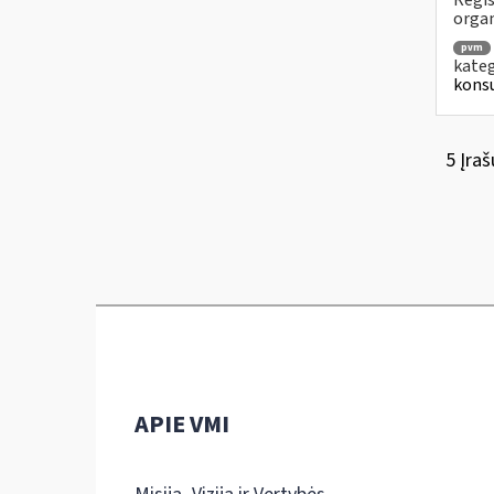
Regis
orga
pvm
kateg
konsu
5 Įraš
APIE VMI