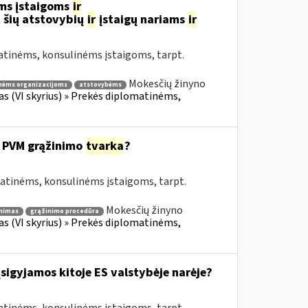
ms įstaigoms
ir
 šių atstovybių
ir
įstaigų nariams
ir
atinėms, konsulinėms įstaigoms, tarpt.
Mokesčių žinyno
nėms organizacijoms
atstovybėms
fas (VI skyrius) » Prekės diplomatinėms,
 PVM grąžinimo
tvarka
?
matinėms, konsulinėms įstaigoms, tarpt.
Mokesčių žinyno
nimas
grąžinimo procedūra
fas (VI skyrius) » Prekės diplomatinėms,
įsigyjamos kitoje ES valstybėje narėje?