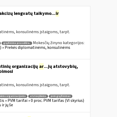
akcizų lengvatų taikymo...
ir
atinėms, konsulinėms įstaigoms, tarpt.
Mokesčių žinyno kategorijos:
grąžinimo procedūra.
ius) » Prekės diplomatinėms, konsulinėms
tinių organizacijų
ar
...jų atstovybių,
ipimosi
atinėms, konsulinėms įstaigoms, tarpt.
nėms organizacijoms
atstovybėms
pvm grąžinimas
s » PVM tarifai » 0 proc. PVM tarifas (VI skyrius)
ir jų še