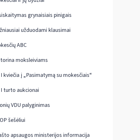
kesčiai ir jų dydžiai
siskaitymas grynaisiais pinigais
žniausiai užduodami klausimai
kesčių ABC
ktorina moksleiviams
I kviečia į „Pasimatymą su mokesčiais“
I turto aukcionai
onių VDU palyginimas
OP šešėliui
ašto apsaugos ministerijos informacija