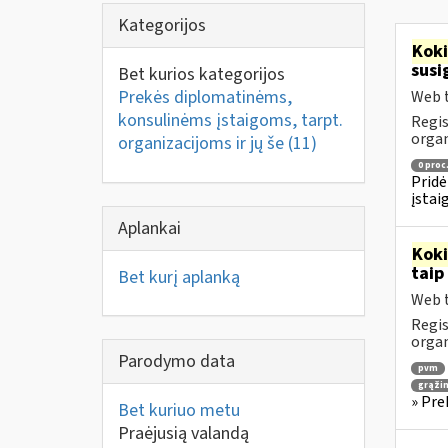
Kategorijos
Kok
susi
Bet kurios kategorijos
Prekės diplomatinėms,
Web t
konsulinėms įstaigoms, tarpt.
Regis
orga
organizacijoms ir jų še
(11)
0 proc
Pridė
įstai
Aplankai
Kok
taip
Bet kurį aplanką
Web t
Regis
orga
Parodymo data
pvm
grąži
» Pre
Bet kuriuo metu
Praėjusią valandą