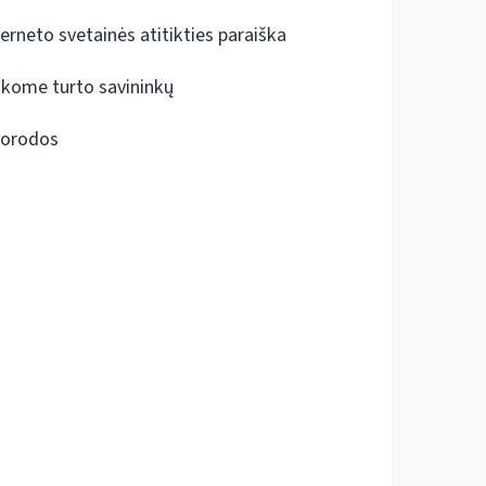
terneto svetainės atitikties paraiška
škome turto savininkų
orodos