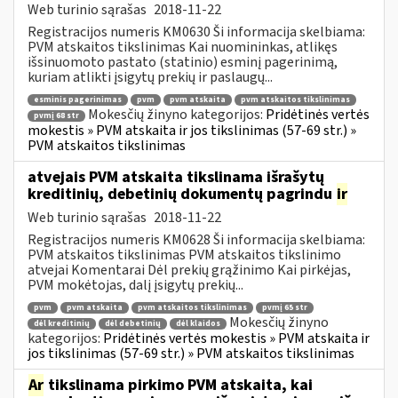
Web turinio sąrašas
2018-11-22
Registracijos numeris KM0630 Ši informacija skelbiama:
PVM atskaitos tikslinimas Kai nuomininkas, atlikęs
išsinuomoto pastato (statinio) esminį pagerinimą,
kuriam atlikti įsigytų prekių ir paslaugų...
esminis pagerinimas
pvm
pvm atskaita
pvm atskaitos tikslinimas
Mokesčių žinyno kategorijos:
Pridėtinės vertės
pvmį 68 str
mokestis » PVM atskaita ir jos tikslinimas (57-69 str.) »
PVM atskaitos tikslinimas
atvejais PVM atskaita tikslinama išrašytų
kreditinių, debetinių dokumentų pagrindu
ir
Web turinio sąrašas
2018-11-22
Registracijos numeris KM0628 Ši informacija skelbiama:
PVM atskaitos tikslinimas PVM atskaitos tikslinimo
atvejai Komentarai Dėl prekių grąžinimo Kai pirkėjas,
PVM mokėtojas, dalį įsigytų prekių...
pvm
pvm atskaita
pvm atskaitos tikslinimas
pvmį 65 str
Mokesčių žinyno
dėl kreditinių
dėl debetinių
dėl klaidos
kategorijos:
Pridėtinės vertės mokestis » PVM atskaita ir
jos tikslinimas (57-69 str.) » PVM atskaitos tikslinimas
Ar
tikslinama pirkimo PVM atskaita, kai