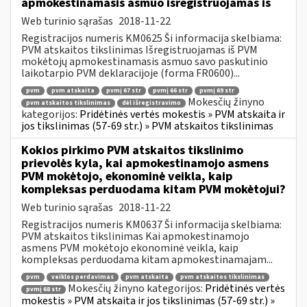
apmokestinamasis asmuo išregistruojamas iš
Web turinio sąrašas
2018-11-22
Registracijos numeris KM0625 Ši informacija skelbiama:
PVM atskaitos tikslinimas Išregistruojamas iš PVM
mokėtojų apmokestinamasis asmuo savo paskutinio
laikotarpio PVM deklaracijoje (forma FR0600)...
pvm
pvm atskaita
pvmį 67 str
pvmį 66 str
pvmį 69 str
Mokesčių žinyno
pvm atskaitos tikslinimas
dėl išregistravimo
kategorijos:
Pridėtinės vertės mokestis » PVM atskaita ir
jos tikslinimas (57-69 str.) » PVM atskaitos tikslinimas
Kokios pirkimo PVM atskaitos tikslinimo
prievolės kyla, kai apmokestinamojo asmens
PVM mokėtojo, ekonominė veikla, kaip
kompleksas perduodama kitam PVM mokėtojui?
Web turinio sąrašas
2018-11-22
Registracijos numeris KM0637 Ši informacija skelbiama:
PVM atskaitos tikslinimas Kai apmokestinamojo
asmens PVM mokėtojo ekonominė veikla, kaip
kompleksas perduodama kitam apmokestinamajam...
pvm
veiklos perdavimas
pvm atskaita
pvm atskaitos tikslinimas
Mokesčių žinyno kategorijos:
Pridėtinės vertės
pvmį 68 str
mokestis » PVM atskaita ir jos tikslinimas (57-69 str.) »