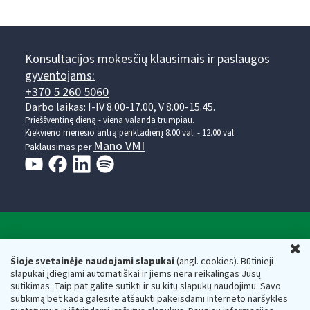
Konsultacijos mokesčių klausimais ir paslaugos
gyventojams:
+370 5 260 5060
Darbo laikas: I-IV 8.00-17.00, V 8.00-15.45.
Prieššventinę dieną - viena valanda trumpiau.
Kiekvieno mėnesio antrą penktadienį 8.00 val. - 12.00 val.
Mano VMI
Paklausimas per
Valstybinė mokesčių inspekcija prie Lietuvos
U
Respublikos finansų ministerijos
Šioje svetainėje naudojami slapukai
(angl. cookies). Būtinieji
slapukai įdiegiami automatiškai ir jiems nėra reikalingas Jūsų
Biudžetinė įstaiga. Juridinio asmens kodas — 188659752,
sutikimas. Taip pat galite sutikti ir su kitų slapukų naudojimu. Savo
adresas: Vasario 16-osios g. 14, 01107 Vilnius, Lietuva, el.paštas:
sutikimą bet kada galėsite atšaukti pakeisdami interneto naršyklės
vmi@vmi.lt
, E. pristatymo dėžutės adresas 188659752