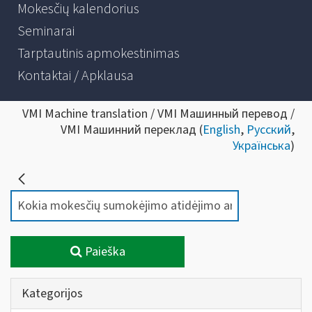
Mokesčių kalendorius
Seminarai
Tarptautinis apmokestinimas
Kontaktai / Apklausa
VMI Machine translation / VMI Машинный перевод /
VMI Машинний переклад (
English
,
Русский
,
Українська
)
Paieška
Kategorijos