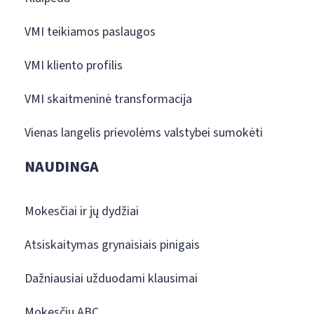
VMI teikiamos paslaugos
VMI kliento profilis
VMI skaitmeninė transformacija
Vienas langelis prievolėms valstybei sumokėti
NAUDINGA
Mokesčiai ir jų dydžiai
Atsiskaitymas grynaisiais pinigais
Dažniausiai užduodami klausimai
Mokesčių ABC