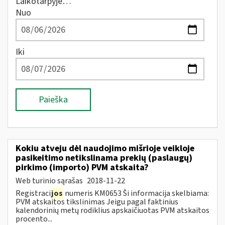
Laikotarpyje…
Nuo
Iki
Paieška
Kokiu atveju dėl naudojimo mišrioje veikloje
pasikeitimo netikslinama prekių (paslaugų)
pirkimo (importo) PVM atskaita?
Web turinio sąrašas
2018-11-22
Registraci
jos
numeris KM0653 Ši informacija skelbiama:
PVM atskaitos tikslinimas Jeigu pagal faktinius
kalendorinių metų rodiklius apskaičiuotas PVM atskaitos
procento...