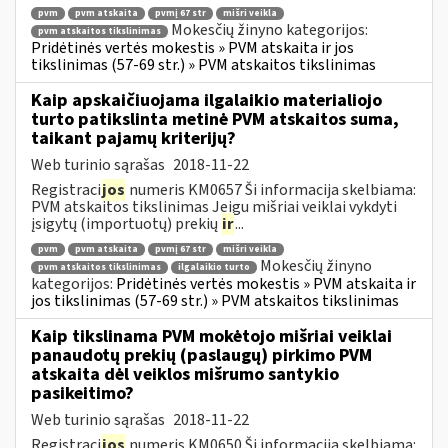
pvm
pvm atskaita
pvmį 67 str
mišri veikla
Mokesčių žinyno kategorijos:
pvm atskaitos tikslinimas
Pridėtinės vertės mokestis » PVM atskaita ir jos
tikslinimas (57-69 str.) » PVM atskaitos tikslinimas
Kaip apskaičiuojama ilgalaikio materialiojo
turto patikslinta metinė PVM atskaitos suma,
taikant pajamų kriterijų?
Web turinio sąrašas
2018-11-22
Registraci
jos
numeris KM0657 Ši informacija skelbiama:
PVM atskaitos tikslinimas Jeigu mišriai veiklai vykdyti
įsigytų (importuotų) prekių
ir
...
pvm
pvm atskaita
pvmį 67 str
mišri veikla
Mokesčių žinyno
pvm atskaitos tikslinimas
ilgalaikio turto
kategorijos:
Pridėtinės vertės mokestis » PVM atskaita ir
jos tikslinimas (57-69 str.) » PVM atskaitos tikslinimas
Kaip tikslinama PVM mokėtojo mišriai veiklai
panaudotų prekių (paslaugų) pirkimo PVM
atskaita dėl veiklos mišrumo santykio
pasikeitimo?
Web turinio sąrašas
2018-11-22
Registraci
jos
numeris KM0650 Ši informacija skelbiama: