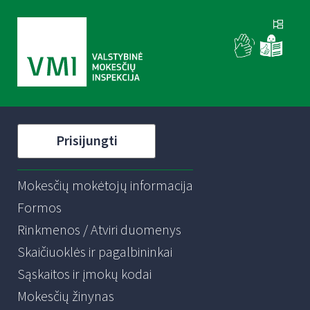
Prisijungti
Mokesčių mokėtojų informacija
Formos
Rinkmenos / Atviri duomenys
Skaičiuoklės ir pagalbininkai
Sąskaitos ir įmokų kodai
Mokesčių žinynas