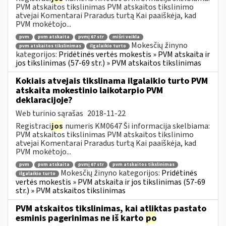
PVM atskaitos tikslinimas PVM atskaitos tikslinimo
atvejai Komentarai Praradus turtą Kai paaiškėja, kad
PVM mokėtojo...
pvm
pvm atskaita
pvmį 67 str
mišri veikla
Mokesčių žinyno
pvm atskaitos tikslinimas
ilgalaikio turto
kategorijos:
Pridėtinės vertės mokestis » PVM atskaita ir
jos tikslinimas (57-69 str.) » PVM atskaitos tikslinimas
Kokiais atvejais tikslinama ilgalaikio turto PVM
atskaita mokestinio laikotarpio PVM
deklaracijoje?
Web turinio sąrašas
2018-11-22
Registraci
jos
numeris KM0647 Ši informacija skelbiama:
PVM atskaitos tikslinimas PVM atskaitos tikslinimo
atvejai Komentarai Praradus turtą Kai paaiškėja, kad
PVM mokėtojo...
pvm
pvm atskaita
pvmį 67 str
pvm atskaitos tikslinimas
Mokesčių žinyno kategorijos:
Pridėtinės
ilgalaikio turto
vertės mokestis » PVM atskaita ir jos tikslinimas (57-69
str.) » PVM atskaitos tikslinimas
PVM atskaitos tikslinimas, kai atliktas pastato
esminis pagerinimas ne iš karto
po