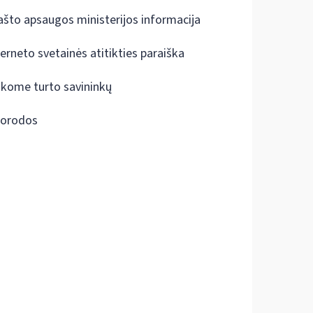
ašto apsaugos ministerijos informacija
terneto svetainės atitikties paraiška
škome turto savininkų
orodos