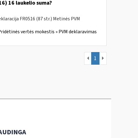
6) 16 laukelio suma?
laracija FR0516 (87 str.) Metinės PVM
ridėtinės vertės mokestis » PVM deklaravimas
1
AUDINGA