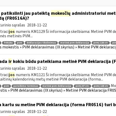
 patikslinti jau pateiktą
mokesčių
administratoriui meti
dą (FR0516A)?
urinio sąrašas
2018-11-22
traci
jos
numeris KM1129 Ši informacija skelbiama: Metinė PVM dekl
nės metinės PVM...
fr0516a
pvm
deklaracijos tikslinimas
metinė pvm deklaracija
pvmį 128 str
pvm
s mokestis » PVM deklaravimas (IX skyrius) » Metinė PVM deklaracij
kada
ir
kokiu būdu pateikiama metinė PVM deklaracija 
urinio sąrašas
2018-11-22
traci
jos
numeris KM1121 Ši informacija skelbiama: Metinė PVM dek
aitinių kalendorinių metų metinė PVM deklaracija (forma...
Mo
pvm
pateikimo terminas
metinė pvm deklaracija
pvmį 87 str.
pvmį 128 str
tis » PVM deklaravimas (IX skyrius) » Metinė PVM deklaracija FR051
 kartu su metine PVM deklaracija (forma FR0516) turi 
urinio sąrašas
2018-11-22