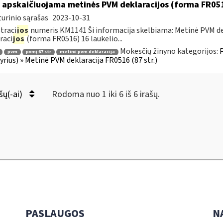
 apskaičiuojama metinės PVM deklaracijos (forma FR051
urinio sąrašas
2023-10-31
traci
jos
numeris KM1141 Ši informacija skelbiama: Metinė PVM dek
raci
jos
(forma FR0516) 16 laukelio...
Mokesčių žinyno kategorijos:
P
pvm
pvmį 67 str
metinė pvm deklaracija
kyrius) » Metinė PVM deklaracija FR0516 (87 str.)
šų(-ai)
Rodoma nuo 1 iki 6 iš 6 irašų.
PASLAUGOS
N