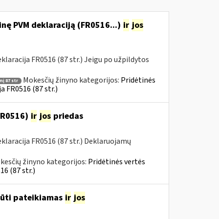
nę PVM deklaraciją (FR0516...)
ir
jos
aracija FR0516 (87 str.) Jeigu po užpildytos
Mokesčių žinyno kategorijos:
Pridėtinės
į 87 str
a FR0516 (87 str.)
(FR0516)
ir
jos
priedas
laracija FR0516 (87 str.) Deklaruojamų
kesčių žinyno kategorijos:
Pridėtinės vertės
6 (87 str.)
būti pateikiamas
ir
jos