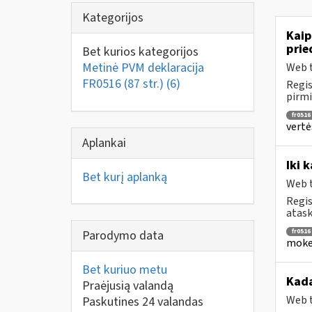
Kategorijos
Kaip
prie
Bet kurios kategorijos
Metinė PVM deklaracija
Web t
FR0516 (87 str.)
(6)
Regis
pirmi
fr0516
vertė
Aplankai
Iki 
Bet kurį aplanką
Web t
Regis
atask
fr0516
Parodymo data
mokes
Bet kuriuo metu
Kada
Praėjusią valandą
Web t
Paskutines 24 valandas