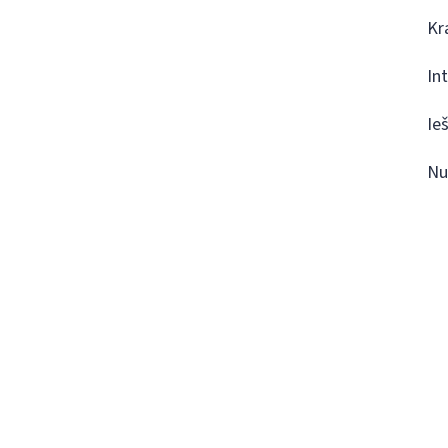
Kr
In
Ie
Nu