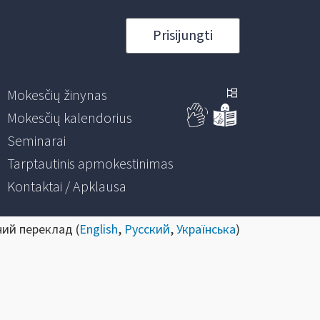
Prisijungti
Mokesčių žinynas
Mokesčių kalendorius
Seminarai
Tarptautinis apmokestinimas
Kontaktai / Apklausa
ний переклад (
English
,
Русский
,
Українська
)