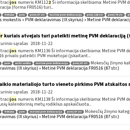
traci
jos
numeris KM112
2
Ši informacija skelbiama: Metinė PVM de
racija (forma FR0516) turi...
fr0516a
pvm
pvmį 67 str
metinė pvm deklaracija
pvmį 128 str
pvmį 70 str
p
s mokestis » PVM deklaravimas (IX skyrius) » Metinė PVM deklaracij
ir
kuriais atvejais turi pateikti metinę PVM deklaraciją
urinio sąrašas
2018-11-22
traci
jos
numeris KM1136 Ši informacija skelbiama: Metinė PVM dek
6 privalo pateikti: PVM mokėtojai (įskaitant...
Mokesčių žinyno kat
pvm
mišri veikla
metinė pvm deklaracija
pvmį 87 str
ravimas (IX skyrius) » Metinė PVM deklaracija FR0516 (87 str.)
laikio materialiojo turto vieneto pirkimo PVM atskaitos
urinio sąrašas
2018-11-22
traci
jos
numeris KM1138 Ši informacija skelbiama: Metinė PVM dekl
usių kalendorinių metų rodiklius apskaičiuota...
Mokesčių žinyno kateg
fr0516a
pvm
metinė pvm deklaracija
pvmį 87 str
ravimas (IX skyrius) » Metinė PVM deklaracija FR0516 (87 str.)