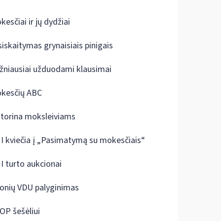
kesčiai ir jų dydžiai
siskaitymas grynaisiais pinigais
žniausiai užduodami klausimai
kesčių ABC
ktorina moksleiviams
I kviečia į „Pasimatymą su mokesčiais“
I turto aukcionai
onių VDU palyginimas
OP šešėliui