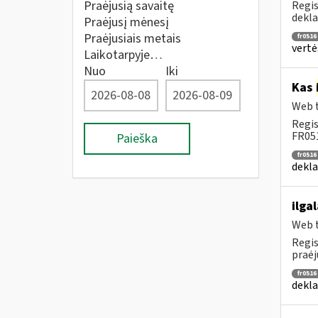
Praėjusią savaitę
Regis
dekla
Praėjusį mėnesį
Praėjusiais metais
fr0516
vertė
Laikotarpyje…
Nuo
Iki
Kas
Web t
Regis
FR051
Paieška
fr0516
dekla
ilga
Web t
Regis
praėj
fr0516
dekla