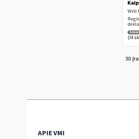
Kaip
Web t
Regis
dekla
fr0516
(IX s
30 Įra
APIE VMI