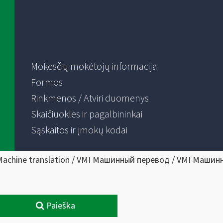
Mokesčių mokėtojų informacija
Formos
Rinkmenos / Atviri duomenys
Skaičiuoklės ir pagalbininkai
Sąskaitos ir įmokų kodai
Machine translation / VMI Машинный перевод / VMI Машин
Paieška