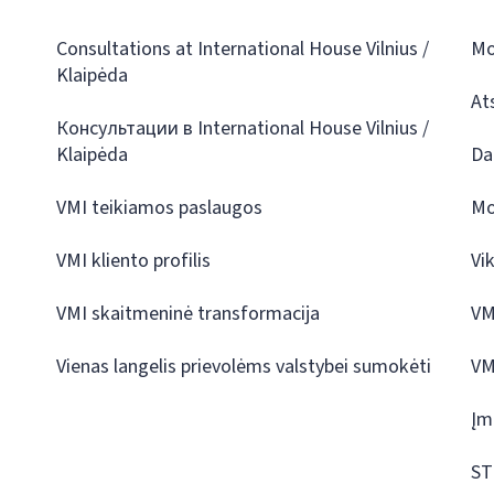
Consultations at International House Vilnius /
Mo
Klaipėda
At
Консультации в International House Vilnius /
Klaipėda
Da
VMI teikiamos paslaugos
Mo
VMI kliento profilis
Vi
VMI skaitmeninė transformacija
VM
Vienas langelis prievolėms valstybei sumokėti
VM
Įm
ST