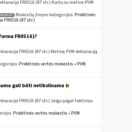
klaracija FR0516 (87 str.) Kartu su metine PVM
Mokesčių žinyno kategorijos:
Pridėtinės
vmį 87 str
a FR0516 (87 str.)
 (forma FR0516)?
laracija FR0516 (87 str.) Metinę PVM deklaraciją
egorijos:
Pridėtinės vertės mokestis » PVM
 suma gali būti netikslinama
ir
aracija FR0516 (87 str.) Jeigu pagal faktinius
orijos:
Pridėtinės vertės mokestis » PVM