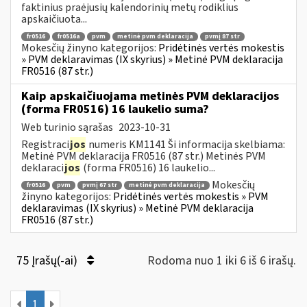
faktinius praėjusių kalendorinių metų rodiklius
apskaičiuota...
fr0516
fr0516a
pvm
metinė pvm deklaracija
pvmį 87 str
Mokesčių žinyno kategorijos:
Pridėtinės vertės mokestis
» PVM deklaravimas (IX skyrius) » Metinė PVM deklaracija
FR0516 (87 str.)
Kaip apskaičiuojama metinės PVM deklaracijos
(forma FR0516) 16 laukelio suma?
Web turinio sąrašas
2023-10-31
Registraci
jos
numeris KM1141 Ši informacija skelbiama:
Metinė PVM deklaracija FR0516 (87 str.) Metinės PVM
deklaraci
jos
(forma FR0516) 16 laukelio...
Mokesčių
fr0516
pvm
pvmį 67 str
metinė pvm deklaracija
žinyno kategorijos:
Pridėtinės vertės mokestis » PVM
deklaravimas (IX skyrius) » Metinė PVM deklaracija
FR0516 (87 str.)
75 Įrašų(-ai)
Rodoma nuo 1 iki 6 iš 6 irašų.
1