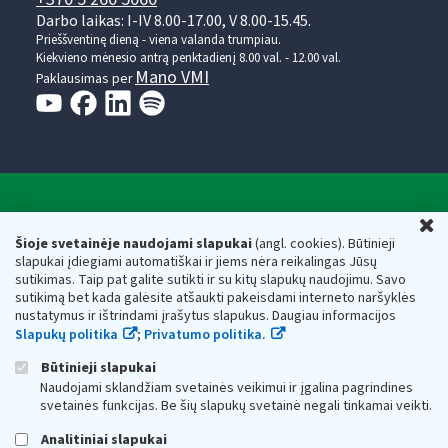
Darbo laikas: I-IV 8.00-17.00, V 8.00-15.45.
Prieššventinę dieną - viena valanda trumpiau.
Kiekvieno mėnesio antrą penktadienį 8.00 val. - 12.00 val.
Mano VMI
Paklausimas per
Valstybinė mokesčių inspekcija prie Lietuvos
U
Respublikos finansų ministerijos
Šioje svetainėje naudojami slapukai
(angl. cookies). Būtinieji
slapukai įdiegiami automatiškai ir jiems nėra reikalingas Jūsų
Biudžetinė įstaiga. Juridinio asmens kodas — 188659752,
sutikimas. Taip pat galite sutikti ir su kitų slapukų naudojimu. Savo
adresas: Vasario 16-osios g. 14, 01107 Vilnius, Lietuva, el.paštas:
sutikimą bet kada galėsite atšaukti pakeisdami interneto naršyklės
vmi@vmi.lt
, E. pristatymo dėžutės adresas 188659752
nustatymus ir ištrindami įrašytus slapukus. Daugiau informacijos
Duomenys apie Valstybinę mokesčių inspekciją prie Lietuvos
Slapukų politika
;
Privatumo politika.
Respublikos finansų ministerijos kaupiami ir saugomi Juridinių
asmenų registre
Būtinieji slapukai
Naudojami sklandžiam svetainės veikimui ir įgalina pagrindines
svetainės funkcijas. Be šių slapukų svetainė negali tinkamai veikti.
Analitiniai slapukai