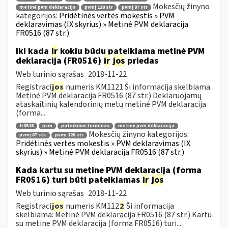
Mokesčių žinyno
metinė pvm deklaracija
pvmį 128 str
pvmį 87 str
kategorijos:
Pridėtinės vertės mokestis » PVM
deklaravimas (IX skyrius) » Metinė PVM deklaracija
FR0516 (87 str.)
Iki kada
ir
kokiu būdu pateikiama metinė PVM
deklaracija (FR0516)
ir
jos
priedas
Web turinio sąrašas
2018-11-22
Registraci
jos
numeris KM1121 Ši informacija skelbiama:
Metinė PVM deklaracija FR0516 (87 str.) Deklaruojamų
ataskaitinių kalendorinių metų metinė PVM deklaracija
(forma...
fr0516
pvm
pateikimo terminas
metinė pvm deklaracija
Mokesčių žinyno kategorijos:
pvmį 87 str.
pvmį 128 str
Pridėtinės vertės mokestis » PVM deklaravimas (IX
skyrius) » Metinė PVM deklaracija FR0516 (87 str.)
Kada kartu su metine PVM deklaracija (forma
FR0516) turi būti pateikiamas
ir
jos
Web turinio sąrašas
2018-11-22
Registraci
jos
numeris KM112
2
Ši informacija
skelbiama: Metinė PVM deklaracija FR0516 (87 str.) Kartu
su metine PVM deklaracija (forma FR0516) turi...