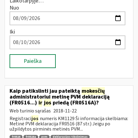
Laikotarpyje…
Nuo
Iki
Paieška
Kaip patikslinti jau pateiktą
mokesčių
administratoriui metinę PVM deklaraciją
(FR0516...)
ir
jos
priedą (FR0516A)?
Web turinio sąrašas
2018-11-22
Registraci
jos
numeris KM1129 Ši informacija skelbiama:
Metinė PVM deklaracija FR0516 (87 str.) Jeigu po
užpildytos pirminės metinės PVM...
fr0516
fr0516a
pvm
deklaracijos tikslinimas