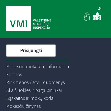
Prisijungti
Mokesčių mokėtojų informacija
Formos
Rinkmenos / Atviri duomenys
Skaičiuoklės ir pagalbininkai
Sąskaitos ir įmokų kodai
Mokesčių žinynas