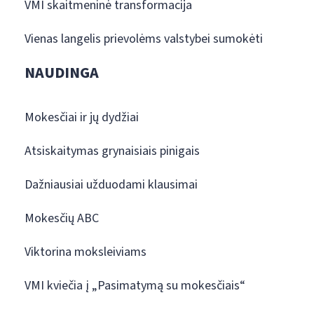
VMI skaitmeninė transformacija
Vienas langelis prievolėms valstybei sumokėti
NAUDINGA
Mokesčiai ir jų dydžiai
Atsiskaitymas grynaisiais pinigais
Dažniausiai užduodami klausimai
Mokesčių ABC
Viktorina moksleiviams
VMI kviečia į „Pasimatymą su mokesčiais“