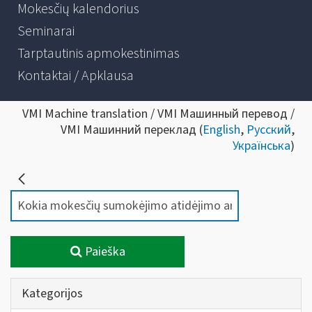
Mokesčių kalendorius
Seminarai
Tarptautinis apmokestinimas
Kontaktai / Apklausa
VMI Machine translation / VMI Машинный перевод /
VMI Машинний переклад (
English
,
Русский
,
Українська
)
Paieška
Kategorijos