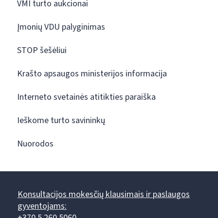
VMI turto aukcionai
Įmonių VDU palyginimas
STOP šešėliui
Krašto apsaugos ministerijos informacija
Interneto svetainės atitikties paraiška
Ieškome turto savininkų
Nuorodos
Konsultacijos mokesčių klausimais ir paslaugos
gyventojams:
+370 5 260 5060