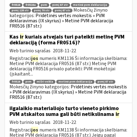
fr0516
fr0516a
pvm
pvmį 67 str
metinė pvm deklaracija
Mokesčių žinyno
pvmį 128 str
pvmį 70 str
pvmį 87 str
kategorijos:
Pridėtinės vertės mokestis » PVM
deklaravimas (IX skyrius) » Metinė PVM deklaracija
FR0516 (87 str.)
Kas
ir
kuriais atvejais turi pateikti metinę PVM
deklaraciją (forma FR0516)?
Web turinio sąrašas
2018-11-22
Registraci
jos
numeris KM1136 Ši informacija skelbiama:
Metinė PVM deklaracija FR0516 (87 str.) Metinę PVM
deklaraciją FR0516 privalo pateikti: PVM mokėtojai
(įskaitant...
fr0516
pvm
mišri veikla
metinė pvm deklaracija
pvmį 87 str
Mokesčių žinyno kategorijos:
Pridėtinės vertės mokestis
» PVM deklaravimas (IX skyrius) » Metinė PVM deklaracija
FR0516 (87 str.)
ilgalaikio materialiojo turto vieneto pirkimo
PVM atskaitos suma gali būti netikslinama
ir
Web turinio sąrašas
2018-11-22
Registraci
jos
numeris KM1138 Ši informacija skelbiama:
Metinė PVM deklaracija FR0516 (87 str.) Jeigu pagal