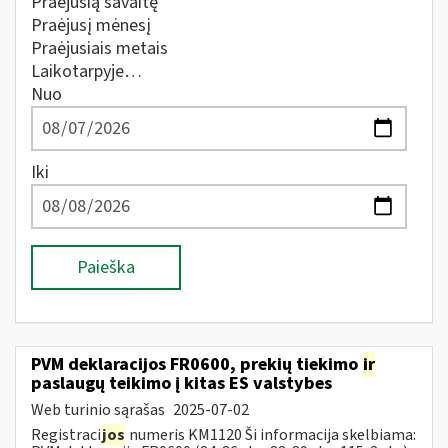
Praėjusią savaitę
Praėjusį mėnesį
Praėjusiais metais
Laikotarpyje…
Nuo
Iki
Paieška
PVM deklaracijos FR0600, prekių tiekimo
ir
paslaugų teikimo į kitas ES valstybes
Web turinio sąrašas
2025-07-02
Registraci
jos
numeris KM1120 Ši informacija skelbiama: