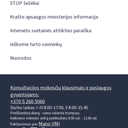
STOP šešėliui
Krašto apsaugos ministerijos informacija
Interneto svetainės atitikties paraiška
Ieškome turto savininkų
Nuorodos
Konsultacijos mokesčių klausimais ir paslaugos
gyventojams:
+370 5 260 5060
Darbo laikas: I-IV 8.00-17.00, V 8.00-15.45.
Prieššventinę dieną - viena valanda trumpiau.
Kiekvieno mėnesio antrą penktadienį 8.00 val. - 12.00 val.
Mano VMI
Paklausimas per