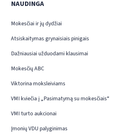
NAUDINGA
Mokesčiai ir jų dydžiai
Atsiskaitymas grynaisiais pinigais
Dažniausiai užduodami klausimai
Mokesčių ABC
Viktorina moksleiviams
VMI kviečia į „Pasimatymą su mokesčiais“
VMI turto aukcionai
Įmonių VDU palyginimas