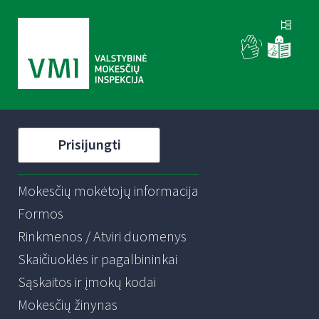
Prisijungti
Mokesčių mokėtojų informacija
Formos
Rinkmenos / Atviri duomenys
Skaičiuoklės ir pagalbininkai
Sąskaitos ir įmokų kodai
Mokesčių žinynas