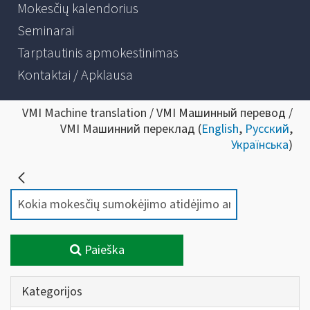
Mokesčių kalendorius
Seminarai
Tarptautinis apmokestinimas
Kontaktai / Apklausa
VMI Machine translation / VMI Машинный перевод /
VMI Машинний переклад (
English
,
Русский
,
Українська
)
Paieška
Kategorijos