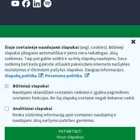
Valstybinė mokesčių inspekcija prie Lietuvos
U
Respublikos finansų ministerijos
Šioje svetainėje naudojami slapukai
(angl. cookies). Būtinieji
slapukai įdiegiami automatiškai ir jiems nėra reikalingas Jūsų
Biudžetinė įstaiga. Juridinio asmens kodas — 188659752,
sutikimas. Taip pat galite sutikti ir su kitų slapukų naudojimu. Savo
adresas: Vasario 16-osios g. 14, 01107 Vilnius, Lietuva, el.paštas:
sutikimą bet kada galėsite atšaukti pakeisdami interneto naršyklės
vmi@vmi.lt
, E. pristatymo dėžutės adresas 188659752
nustatymus ir ištrindami įrašytus slapukus. Daugiau informacijos
Duomenys apie Valstybinę mokesčių inspekciją prie Lietuvos
Slapukų politika
;
Privatumo politika.
Respublikos finansų ministerijos kaupiami ir saugomi Juridinių
asmenų registre
Būtinieji slapukai
Naudojami sklandžiam svetainės veikimui ir įgalina pagrindines
svetainės funkcijas. Be šių slapukų svetainė negali tinkamai veikti.
Analitiniai slapukai
Renka statistinę informaciją apie svetainės naudojimą ir
naudojami Jūsų naršymo patirties gerinimui.
PATVIRTINTI
Visus slapukus