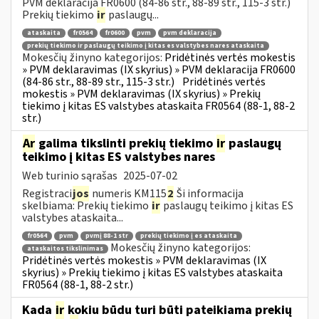
PVM deklaracija FR0600 (84-86 str., 88-89 str., 115-3 str.)
Prekių tiekimo
ir
paslaugų...
ataskaita
fr0564
fr0600
pvm
pvm deklaracija
prekių tiekimo ir paslaugų teikimo į kitas es valstybes nares ataskaita
Mokesčių žinyno kategorijos:
Pridėtinės vertės mokestis
» PVM deklaravimas (IX skyrius) » PVM deklaracija FR0600
(84-86 str., 88-89 str., 115-3 str.)
Pridėtinės vertės
mokestis » PVM deklaravimas (IX skyrius) » Prekių
tiekimo į kitas ES valstybes ataskaita FR0564 (88-1, 88-2
str.)
Ar
galima tikslinti prekių tiekimo
ir
paslaugų
teikimo į kitas ES valstybes nares
Web turinio sąrašas
2025-07-02
Registraci
jos
numeris KM115
2
Ši informacija
skelbiama: Prekių tiekimo
ir
paslaugų teikimo į kitas ES
valstybes ataskaita...
fr0564
pvm
pvmį 88-1 str
prekių tiekimo į es ataskaita
Mokesčių žinyno kategorijos:
ataskaitos tikslinimas
Pridėtinės vertės mokestis » PVM deklaravimas (IX
skyrius) » Prekių tiekimo į kitas ES valstybes ataskaita
FR0564 (88-1, 88-2 str.)
Kada
ir
kokiu būdu turi būti pateikiama prekių