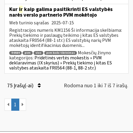
Kur
ir
kaip galima pasitikrinti ES valstybės
narės verslo partnerio PVM mokėtojo
Web turinio sąrašas
2025-07-15
Registracijos numeris KM1156 Ši informacija skelbiama:
Prekių tiekimo ir paslaugų teikimo į kitas ES valstybes
ataskaita FR0564 (88-1 str.) ES valstybių narių PVM
mokėtojų identifikacinius duomenis...
Mokesčių žinyno
fr0564
pvm
vies
pvm kodo tikrinimas
kategorijos:
Pridėtinės vertės mokestis » PVM
deklaravimas (IX skyrius) » Prekių tiekimo į kitas ES
valstybes ataskaita FR0564 (88-1, 88-2 str.)
75 Įrašų(-ai)
Rodoma nuo 1 iki 7 iš 7 irašų.
1