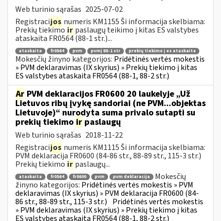
Web turinio sąrašas
2025-07-02
Registraci
jos
numeris KM1155 Ši informacija skelbiama:
Prekių tiekimo
ir
paslaugų teikimo į kitas ES valstybes
ataskaita FR0564 (88-1 str.)...
ataskaita
fr0564
pvm
pvmį 88-1 str
prekių tiekimo į es ataskaita
Mokesčių žinyno kategorijos:
Pridėtinės vertės mokestis
» PVM deklaravimas (IX skyrius) » Prekių tiekimo į kitas
ES valstybes ataskaita FR0564 (88-1, 88-2 str.)
Ar
PVM deklaracijos FR0600 20 laukelyje „Už
Lietuvos ribų įvykę sandoriai (ne PVM...objektas
Lietuvoje)“ nurodyta suma privalo sutapti su
prekių tiekimo
ir
paslaugų
Web turinio sąrašas
2018-11-22
Registraci
jos
numeris KM1115 Ši informacija skelbiama:
PVM deklaracija FR0600 (84-86 str., 88-89 str., 115-3 str.)
Prekių tiekimo
ir
paslaugų...
Mokesčių
ataskaita
fr0564
fr0600
pvm
pvm deklaracija
žinyno kategorijos:
Pridėtinės vertės mokestis » PVM
deklaravimas (IX skyrius) » PVM deklaracija FR0600 (84-
86 str., 88-89 str., 115-3 str.)
Pridėtinės vertės mokestis
» PVM deklaravimas (IX skyrius) » Prekių tiekimo į kitas
ES valstybes ataskaita FR0564 (88-1, 88-2 str.)