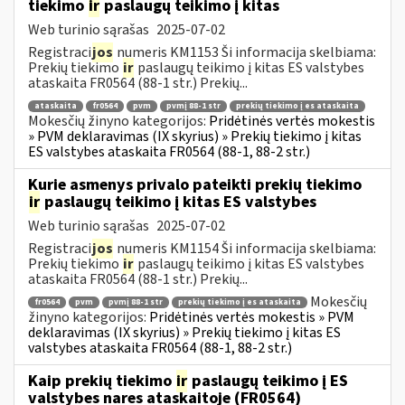
tiekimo
ir
paslaugų teikimo į kitas
Web turinio sąrašas
2025-07-02
Registraci
jos
numeris KM1153 Ši informacija skelbiama:
Prekių tiekimo
ir
paslaugų teikimo į kitas ES valstybes
ataskaita FR0564 (88-1 str.) Prekių...
ataskaita
fr0564
pvm
pvmį 88-1 str
prekių tiekimo į es ataskaita
Mokesčių žinyno kategorijos:
Pridėtinės vertės mokestis
» PVM deklaravimas (IX skyrius) » Prekių tiekimo į kitas
ES valstybes ataskaita FR0564 (88-1, 88-2 str.)
Kurie asmenys privalo pateikti prekių tiekimo
ir
paslaugų teikimo į kitas ES valstybes
Web turinio sąrašas
2025-07-02
Registraci
jos
numeris KM1154 Ši informacija skelbiama:
Prekių tiekimo
ir
paslaugų teikimo į kitas ES valstybes
ataskaita FR0564 (88-1 str.) Prekių...
Mokesčių
fr0564
pvm
pvmį 88-1 str
prekių tiekimo į es ataskaita
žinyno kategorijos:
Pridėtinės vertės mokestis » PVM
deklaravimas (IX skyrius) » Prekių tiekimo į kitas ES
valstybes ataskaita FR0564 (88-1, 88-2 str.)
Kaip prekių tiekimo
ir
paslaugų teikimo į ES
valstybes nares ataskaitoje (FR0564)