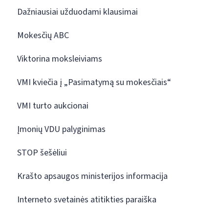
Dažniausiai užduodami klausimai
Mokesčių ABC
Viktorina moksleiviams
VMI kviečia į „Pasimatymą su mokesčiais“
VMI turto aukcionai
Įmonių VDU palyginimas
STOP šešėliui
Krašto apsaugos ministerijos informacija
Interneto svetainės atitikties paraiška