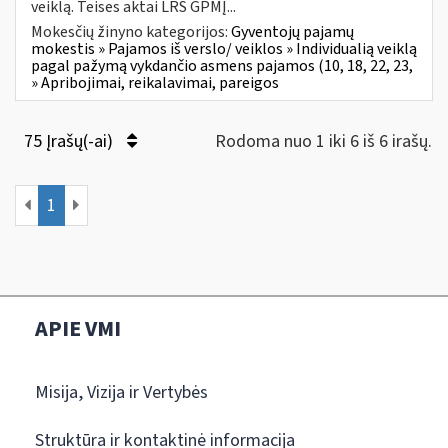
veiklą. Teises aktai LRS GPMĮ...
Mokesčių žinyno kategorijos:
Gyventojų pajamų
mokestis » Pajamos iš verslo/ veiklos » Individualią veiklą
pagal pažymą vykdančio asmens pajamos (10, 18, 22, 23,
» Apribojimai, reikalavimai, pareigos
75 Įrašų(-ai)
Rodoma nuo 1 iki 6 iš 6 irašų.
1
APIE VMI
Misija, Vizija ir Vertybės
Struktūra ir kontaktinė informacija