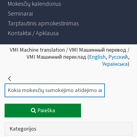
Mokesčių kalendorius
Seminarai
Tarptautinis apmokestinimas
Kontaktai / Apklausa
VMI Machine translation / VMI Машинный перевод /
VMI Машинний переклад (
English
,
Русский
,
Українська
)
Paieška
Kategorijos