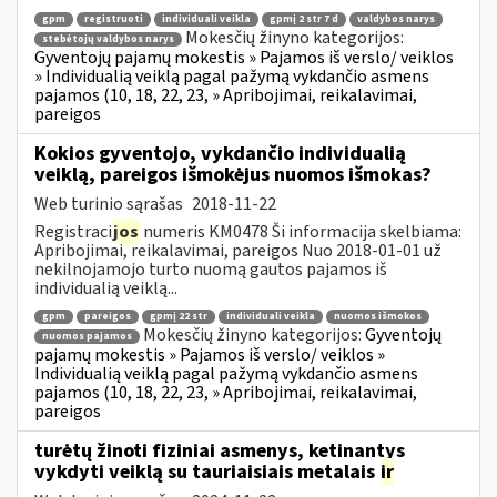
gpm
registruoti
individuali veikla
gpmį 2 str 7 d
valdybos narys
Mokesčių žinyno kategorijos:
stebėtojų valdybos narys
Gyventojų pajamų mokestis » Pajamos iš verslo/ veiklos
» Individualią veiklą pagal pažymą vykdančio asmens
pajamos (10, 18, 22, 23, » Apribojimai, reikalavimai,
pareigos
Kokios gyventojo, vykdančio individualią
veiklą, pareigos išmokėjus nuomos išmokas?
Web turinio sąrašas
2018-11-22
Registraci
jos
numeris KM0478 Ši informacija skelbiama:
Apribojimai, reikalavimai, pareigos Nuo 2018-01-01 už
nekilnojamojo turto nuomą gautos pajamos iš
individualią veiklą...
gpm
pareigos
gpmį 22 str
individuali veikla
nuomos išmokos
Mokesčių žinyno kategorijos:
Gyventojų
nuomos pajamos
pajamų mokestis » Pajamos iš verslo/ veiklos »
Individualią veiklą pagal pažymą vykdančio asmens
pajamos (10, 18, 22, 23, » Apribojimai, reikalavimai,
pareigos
turėtų žinoti fiziniai asmenys, ketinantys
vykdyti veiklą su tauriaisiais metalais
ir