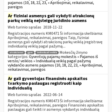
pajamos (10, 18, 22, 23, » Apribojimai, reikalavimai,
pareigos
Ar
fiziniai asmenys gali vykdyti atrakcionų
parkų veiklą neįsteigę juridinio asmens
Web turinio sąrašas
2018-11-22
Registracijos numeris KM0471 Ši informacija skelbiama:
Apribojimai, reikalavimai, pareigos Taip, fiziniai
asmenys gali vykdyti atrakcionų parkų veiklą įregistravę
individualią veiklą pagal pažymą....
Mokesčių žinyno
atrakcionai
gpm
individuali veikla
kategorijos:
Gyventojų pajamų mokestis » Pajamos iš
verslo/ veiklos » Individualią veiklą pagal pažymą
vykdančio asmens pajamos (10, 18, 22, 23, » Apribojimai,
reikalavimai, pareigos
Ar
gali gyventojas finansinės apskaitos
tvarkymo paslaugas registruoti kaip
individualią
Web turinio sąrašas
2022-06-14
Registracijos numeris KM0473 Ši informacija skelbiama:
Apribojimai, reikalavimai, pareigos Finansinės apskaitos
paslaugas gali teikti ir asmenys vykdantys individualią