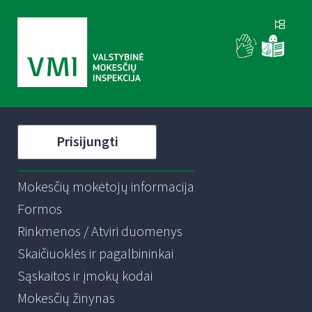
Prisijungti
Mokesčių mokėtojų informacija
Formos
Rinkmenos / Atviri duomenys
Skaičiuoklės ir pagalbininkai
Sąskaitos ir įmokų kodai
Mokesčių žinynas