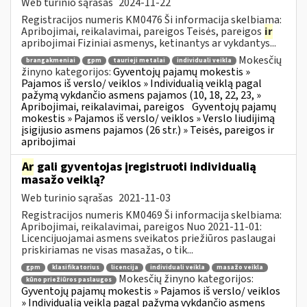
Web turinio sąrašas
2024-11-22
Registracijos numeris KM0476 Ši informacija skelbiama:
Apribojimai, reikalavimai, pareigos Teisės, pareigos
ir
apribojimai Fiziniai asmenys, ketinantys ar vykdantys...
Mokesčių
brangakmeniai
gpm
taurieji metalai
individuali veikla
žinyno kategorijos:
Gyventojų pajamų mokestis »
Pajamos iš verslo/ veiklos » Individualią veiklą pagal
pažymą vykdančio asmens pajamos (10, 18, 22, 23, »
Apribojimai, reikalavimai, pareigos
Gyventojų pajamų
mokestis » Pajamos iš verslo/ veiklos » Verslo liudijimą
įsigijusio asmens pajamos (26 str.) » Teisės, pareigos ir
apribojimai
Ar
gali gyventojas įregistruoti individualią
masažo veiklą?
Web turinio sąrašas
2021-11-03
Registracijos numeris KM0469 Ši informacija skelbiama:
Apribojimai, reikalavimai, pareigos Nuo 2021-11-01:
Licencijuojamai asmens sveikatos priežiūros paslaugai
priskiriamas ne visas masažas, o tik...
gpm
klasifikatorius
licencija
individuali veikla
masažo veikla
Mokesčių žinyno kategorijos:
kūno priežiūros paslaugos
Gyventojų pajamų mokestis » Pajamos iš verslo/ veiklos
» Individualią veiklą pagal pažymą vykdančio asmens