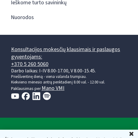
Ieškome turto savininkų
Nuorodos
Konsultacijos mokesčių klausimais ir paslaugos
gyventojams:
+370 5 260 5060
Darbo laikas: I-IV 8.00-17.00, V 8.00-15.45.
Prieššventinę dieną - viena valanda trumpiau.
Kiekvieno mėnesio antrą penktadienį 8.00 val. - 12.00 val.
Mano VMI
Paklausimas per
Valstybinė mokesčių inspekcija prie Lietuvos
U