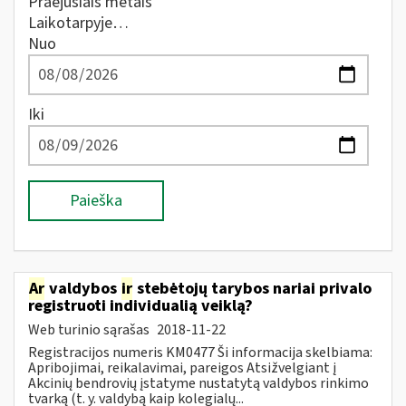
Praėjusiais metais
Laikotarpyje…
Nuo
Iki
Paieška
Ar
valdybos
ir
stebėtojų tarybos nariai privalo
registruoti individualią veiklą?
Web turinio sąrašas
2018-11-22
Registracijos numeris KM0477 Ši informacija skelbiama:
Apribojimai, reikalavimai, pareigos Atsižvelgiant į
Akcinių bendrovių įstatyme nustatytą valdybos rinkimo
tvarką (t. y. valdybą kaip kolegialų...