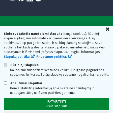
Valstybinė mokesčių inspekcija prie Lietuvos
U
Respublikos finansų ministerijos
Šioje svetainėje naudojami slapukai
(angl. cookies). Būtinieji
slapukai įdiegiami automatiškai ir jiems nėra reikalingas Jūsų
Biudžetinė įstaiga. Juridinio asmens kodas — 188659752,
sutikimas. Taip pat galite sutikti ir su kitų slapukų naudojimu. Savo
adresas: Vasario 16-osios g. 14, 01107 Vilnius, Lietuva, el.paštas:
sutikimą bet kada galėsite atšaukti pakeisdami interneto naršyklės
vmi@vmi.lt
, E. pristatymo dėžutės adresas 188659752
nustatymus ir ištrindami įrašytus slapukus. Daugiau informacijos
Duomenys apie Valstybinę mokesčių inspekciją prie Lietuvos
Slapukų politika
;
Privatumo politika.
Respublikos finansų ministerijos kaupiami ir saugomi Juridinių
asmenų registre
Būtinieji slapukai
Naudojami sklandžiam svetainės veikimui ir įgalina pagrindines
svetainės funkcijas. Be šių slapukų svetainė negali tinkamai veikti.
Analitiniai slapukai
Renka statistinę informaciją apie svetainės naudojimą ir
naudojami Jūsų naršymo patirties gerinimui.
PATVIRTINTI
Visus slapukus