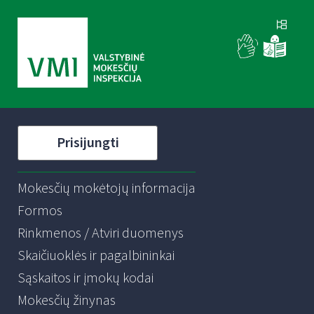
Prisijungti
Mokesčių mokėtojų informacija
Formos
Rinkmenos / Atviri duomenys
Skaičiuoklės ir pagalbininkai
Sąskaitos ir įmokų kodai
Mokesčių žinynas