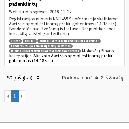
paženklintų
Web turinio sąrašas
2018-11-22
Registracijos numeris KM1455 Ši informacija skelbiama:
Akcizais apmokestinamų prekių gabenimas (14-18 str.)
Banderolės nuo išvežamų iš Lietuvos Respublikos į bet
kurią kitą valstybę ar teritoriją...
akc404
akcizai
akcizais apmokestinamų prekių gabenimas
banderolėmis paženklintų prekių išvežimas
Mokesčių žinyno
leidimas išvežti akcizais apmokestinamas prekes
kategorijos:
Akcizai » Akcizais apmokestinamų prekių
gabenimas (14-18 str.)
50 Įrašų(-ai)
Rodoma nuo 1 iki 8 iš 8 irašų.
1