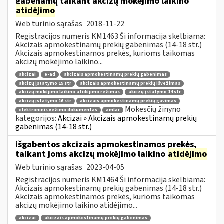
gabenamų taikant akcizų mokėjimo laikino
atidėjimo
Web turinio sąrašas
2018-11-22
Registracijos numeris KM1463 Ši informacija skelbiama:
Akcizais apmokestinamų prekių gabenimas (14-18 str.)
Akcizais apmokestinamos prekės, kurioms taikomas
akcizų mokėjimo laikino...
akcizai
e-ad
akcizais apmokestinamų prekių gabenimas
akcizų įstatymo 15 str
akcizais apmokestinamų prekių išvežimas
akcizų mokėjimo laikino atidėjimo režimas
akcizų įstatymo 14 str
akcizų įstatymo 16 str
akcizais apmokestinamų prekių gavimas
Mokesčių žinyno
elektroninis vežimo dokumentas
amlar
kategorijos:
Akcizai » Akcizais apmokestinamų prekių
gabenimas (14-18 str.)
išgabentos akcizais apmokestinamos prekės,
taikant joms akcizų mokėjimo laikino
atidėjimo
Web turinio sąrašas
2023-04-05
Registracijos numeris KM1464 Ši informacija skelbiama:
Akcizais apmokestinamų prekių gabenimas (14-18 str.)
Akcizais apmokestinamos prekės, kurioms taikomas
akcizų mokėjimo laikino atidėjimo...
akcizai
akcizais apmokestinamų prekių gabenimas