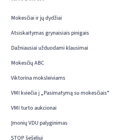
Mokesčiai ir jų dydžiai
Atsiskaitymas grynaisiais pinigais
Dažniausiai užduodami klausimai
Mokesčių ABC
Viktorina moksleiviams
VMI kviečia į „Pasimatymą su mokesčiais“
VMI turto aukcionai
Įmonių VDU palyginimas
STOP šešėliui