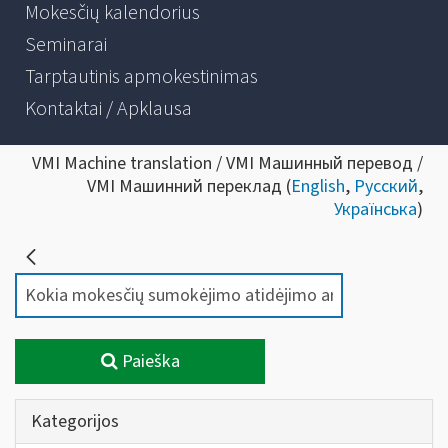
Mokesčių kalendorius
Seminarai
Tarptautinis apmokestinimas
Kontaktai / Apklausa
VMI Machine translation / VMI Машинный перевод /
VMI Машинний переклад (
English
,
Русский
,
Українська
)
Paieška
Kategorijos