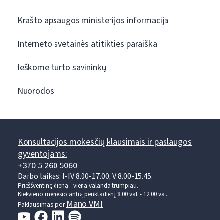
Krašto apsaugos ministerijos informacija
Interneto svetainės atitikties paraiška
Ieškome turto savininkų
Nuorodos
Konsultacijos mokesčių klausimais ir paslaugos
gyventojams:
+370 5 260 5060
Darbo laikas: I-IV 8.00-17.00, V 8.00-15.45.
Prieššventinę dieną - viena valanda trumpiau.
Kiekvieno mėnesio antrą penktadienį 8.00 val. - 12.00 val.
Mano VMI
Paklausimas per