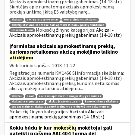
Akcizais apmokestinamų prekių gabenimas (14-18 str.)
Siuntėjas apie numatomą akcizais apmokestinamų
prekių siuntimą į kitą ES valstybę narę...
akcizai
akcizų įstatymo 15 str
komerciniams tikslams
akcizų įstatymo 16 str akcizais apmokestinamų prekių siuntimas
Mokesčių žinyno kategorijos:
Akcizai »
informuoti vmi
Akcizais apmokestinamų prekių gabenimas (14-18 str.)
įformintas akcizais apmokestinamų prekių,
kurioms netaikomas akcizų mokėjimo laikino
atidėjimo
Web turinio sąrašas
2018-11-22
Registracijos numeris KM1466 Ši informacija skelbiama:
Akcizais apmokestinamų prekių gabenimas (14-18 str.)
Akcizais apmokestinamų prekių, kurioms netaikomas
akcizų mokėjimo laikino atidėjimo...
akcizai
saad
akcizais apmokestinamų prekių gabenimas
akcizų įstatymo 15 str
akcizų įstatymo 16 str
komerciniams tikslams
supaprastintas akcizais apmokestinamų prekių vežimo dokumentas
Mokesčių žinyno kategorijos:
Akcizai » Akcizais
apmokestinamų prekių gabenimas (14-18 str.)
Kokiu būdu
ir
kur
mokesčių
mokėtojai gali
pateikti prašymo AKC404 formą dėl