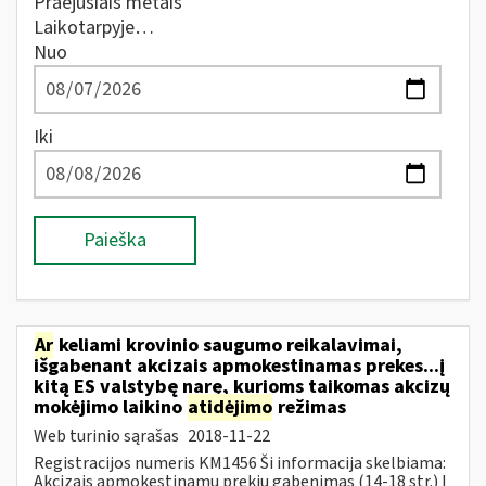
Praėjusiais metais
Laikotarpyje…
Nuo
Iki
Paieška
Ar
keliami krovinio saugumo reikalavimai,
išgabenant akcizais apmokestinamas prekes...į
kitą ES valstybę narę, kurioms taikomas akcizų
mokėjimo laikino
atidėjimo
režimas
Web turinio sąrašas
2018-11-22
Registracijos numeris KM1456 Ši informacija skelbiama:
Akcizais apmokestinamų prekių gabenimas (14-18 str.) Į