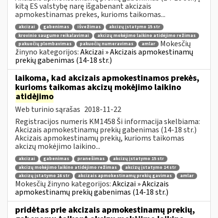
kitą ES valstybę narę išgabenant akcizais
apmokestinamas prekes, kurioms taikomas...
akcizai
gabenimas
išvežimas
akcizų įstatymo 15 str
krovinio saugumo reikalavimai
akcizų mokėjimo laikino atidėjimo režimas
Mokesčių
pakuočių plombavimas
pakuočių numeravimas
amlar
žinyno kategorijos:
Akcizai » Akcizais apmokestinamų
prekių gabenimas (14-18 str.)
laikoma, kad akcizais apmokestinamos prekės,
kurioms taikomas akcizų mokėjimo laikino
atidėjimo
Web turinio sąrašas
2018-11-22
Registracijos numeris KM1458 Ši informacija skelbiama:
Akcizais apmokestinamų prekių gabenimas (14-18 str.)
Akcizais apmokestinamų prekių, kurioms taikomas
akcizų mokėjimo laikino...
akcizai
gabenimas
pranešimas
akcizų įstatymo 15 str
akcizų mokėjimo laikino atidėjimo režimas
akcizų įstatymo 14 str
akcizų įstatymo 16 str
akcizais apmokestinamų prekių gavimas
amlar
Mokesčių žinyno kategorijos:
Akcizai » Akcizais
apmokestinamų prekių gabenimas (14-18 str.)
pridėtas prie akcizais apmokestinamų prekių,