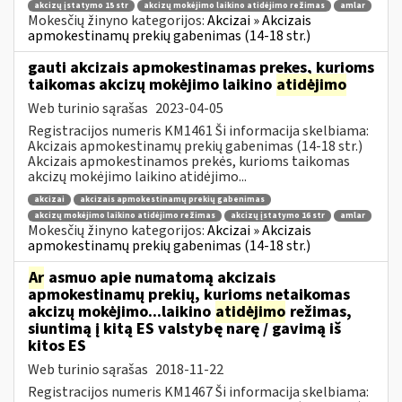
akcizų įstatymo 15 str
akcizų mokėjimo laikino atidėjimo režimas
amlar
Mokesčių žinyno kategorijos:
Akcizai » Akcizais
apmokestinamų prekių gabenimas (14-18 str.)
gauti akcizais apmokestinamas prekes, kurioms
taikomas akcizų mokėjimo laikino
atidėjimo
Web turinio sąrašas
2023-04-05
Registracijos numeris KM1461 Ši informacija skelbiama:
Akcizais apmokestinamų prekių gabenimas (14-18 str.)
Akcizais apmokestinamos prekės, kurioms taikomas
akcizų mokėjimo laikino atidėjimo...
akcizai
akcizais apmokestinamų prekių gabenimas
akcizų mokėjimo laikino atidėjimo režimas
akcizų įstatymo 16 str
amlar
Mokesčių žinyno kategorijos:
Akcizai » Akcizais
apmokestinamų prekių gabenimas (14-18 str.)
Ar
asmuo apie numatomą akcizais
apmokestinamų prekių, kurioms netaikomas
akcizų mokėjimo...laikino
atidėjimo
režimas,
siuntimą į kitą ES valstybę narę / gavimą iš
kitos ES
Web turinio sąrašas
2018-11-22
Registracijos numeris KM1467 Ši informacija skelbiama: