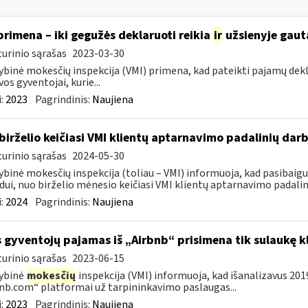
primena – iki gegužės deklaruoti reikia
ir
užsienyje gaut
urinio sąrašas
2023-03-30
ybinė mokesčių inspekcija (VMI) primena, kad pateikti pajamų dekl
vos gyventojai, kurie...
:
2023
Pagrindinis:
Naujiena
birželio keičiasi VMI klientų aptarnavimo padalinių darb
urinio sąrašas
2024-05-30
ybinė mokesčių inspekcija (toliau – VMI) informuoja, kad pasibai
dui, nuo birželio mėnesio keičiasi VMI klientų aptarnavimo padalini
:
2024
Pagrindinis:
Naujiena
s gyventojų pajamas iš „Airbnb“ prisimena tik sulaukę k
urinio sąrašas
2023-06-15
ybinė
mokesčių
inspekcija (VMI) informuoja, kad išanalizavus 20
nb.com“ platformai už tarpininkavimo paslaugas...
:
2023
Pagrindinis:
Naujiena