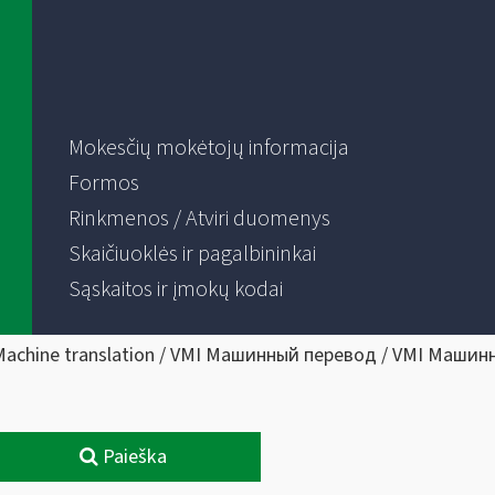
Mokesčių mokėtojų informacija
Formos
Rinkmenos / Atviri duomenys
Skaičiuoklės ir pagalbininkai
Sąskaitos ir įmokų kodai
Machine translation / VMI Машинный перевод / VMI Машин
Paieška