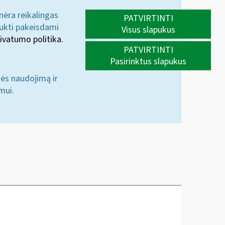
 nėra reikalingas
PATVIRTINTI
aukti pakeisdami
Visus slapukus
ivatumo politika.
PATVIRTINTI
Pasirinktus slapukus
nės naudojimą ir
mui.