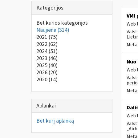
Kategorijos
VMI 
Bet kurios kategorijos
Web t
Naujiena
(314)
Valst
2021
(75)
Lietu
2022
(62)
Metai
2024
(51)
2023
(46)
Nuo 
2025
(40)
Web t
2026
(20)
Valst
2020
(14)
perio
Metai
Aplankai
Dali
Web t
Bet kurį aplanką
Valst
„Airb
Metai