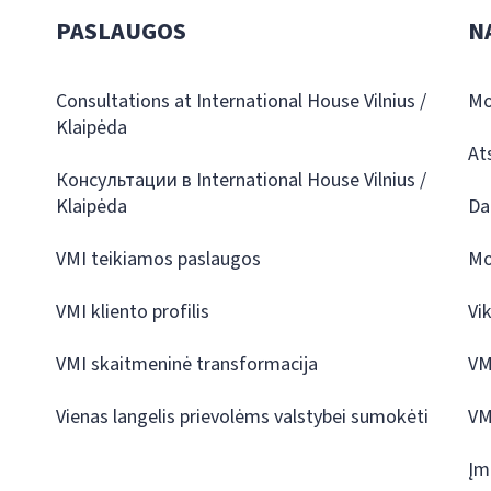
PASLAUGOS
N
Consultations at International House Vilnius /
Mo
Klaipėda
At
Консультации в International House Vilnius /
Klaipėda
Da
VMI teikiamos paslaugos
Mo
VMI kliento profilis
Vi
VMI skaitmeninė transformacija
VM
Vienas langelis prievolėms valstybei sumokėti
VM
Įm