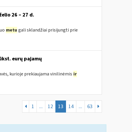
želio 26 – 27 d.
iuo
metu
gali sklandžiai prisijungti prie
ūkst. eurų pajamų
uvės, kurioje prekiaujama vinilinėmis
ir
1
...
12
13
14
...
63