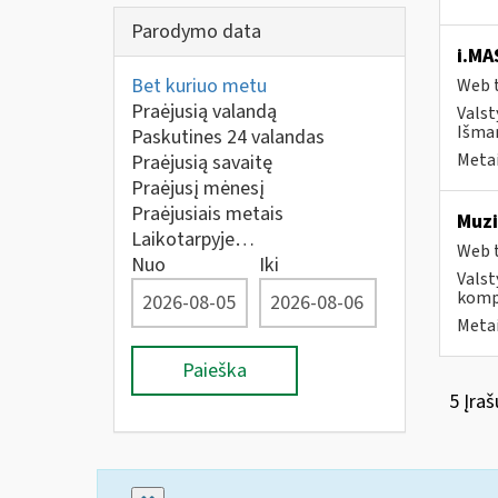
Parodymo data
i.MA
Bet kuriuo metu
Web t
Praėjusią valandą
Valst
Išman
Paskutines 24 valandas
Metai
Praėjusią savaitę
Praėjusį mėnesį
Praėjusiais metais
Muzi
Laikotarpyje…
Web t
Nuo
Iki
Valst
kompa
Metai
Paieška
5 Įraš