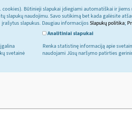
. cookies). Būtinieji slapukai įdiegiami automatiškai ir jiems
u kitų slapukų naudojimu. Savo sutikimą bet kada galėsite atš
i įrašytus slapukus. Daugiau informacijos
Slapukų politika
;
Pr
Analitiniai slapukai
įgalina
Renka statistinę informaciją apie svetai
ukų svetainė
naudojami Jūsų naršymo patirties gerini