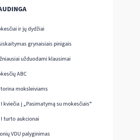
AUDINGA
kesčiai ir jų dydžiai
siskaitymas grynaisiais pinigais
žniausiai užduodami klausimai
kesčių ABC
ktorina moksleiviams
I kviečia į „Pasimatymą su mokesčiais“
I turto aukcionai
onių VDU palyginimas