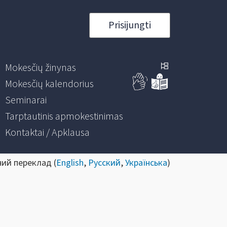
Prisijungti
Mokesčių žinynas
Mokesčių kalendorius
Seminarai
Tarptautinis apmokestinimas
Kontaktai / Apklausa
ний переклад (
English
,
Русский
,
Українська
)