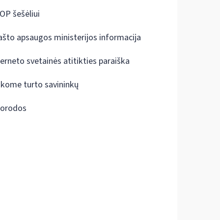
OP šešėliui
ašto apsaugos ministerijos informacija
terneto svetainės atitikties paraiška
škome turto savininkų
orodos