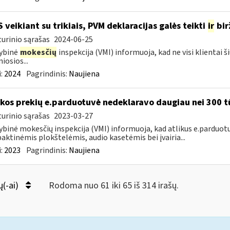
S veikiant su trikiais, PVM deklaracijas galės teikti
ir
bir
urinio sąrašas
2024-06-25
ybinė
mokesčių
inspekcija (VMI) informuoja, kad ne visi klientai š
iosios...
:
2024
Pagrindinis:
Naujiena
kos prekių e.parduotuvė nedeklaravo daugiau nei 300 t
urinio sąrašas
2023-03-27
ybinė mokesčių inspekcija (VMI) informuoja, kad atlikus e.parduot
ktinėmis plokštelėmis, audio kasetėmis bei įvairia...
:
2023
Pagrindinis:
Naujiena
ų(-ai)
Rodoma nuo 61 iki 65 iš 314 irašų.