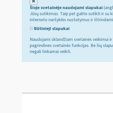
Uždaryti
Šioje svetainėje naudojami slapukai
(angl
Jūsų sutikimas. Taip pat galite sutikti ir s
interneto naršyklės nustatymus ir ištrindam
Būtinieji slapukai
Naudojami sklandžiam svetainės veikimui ir 
pagrindines svetainės funkcijas. Be šių slap
negali tinkamai veikti.