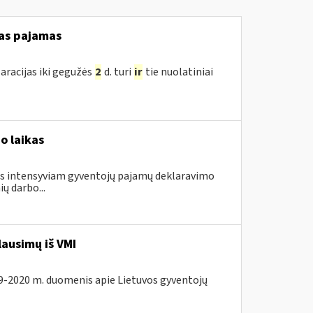
as pajamas
aracijas iki gegužės
2
d. turi
ir
tie nuolatiniai
o laikas
gus intensyviam gyventojų pajamų deklaravimo
ų darbo...
lausimų iš VMI
19-2020 m. duomenis apie Lietuvos gyventojų