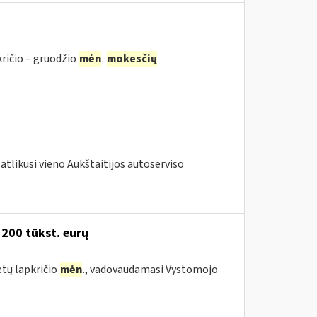
kričio – gruodžio
mėn
.
mokesčių
atlikusi vieno Aukštaitijos autoserviso
 200 tūkst. eurų
etų lapkričio
mėn
., vadovaudamasi Vystomojo