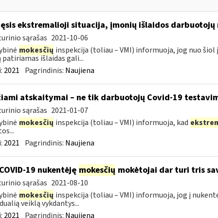
tęsis ekstremalioji situacija, įmonių išlaidos darbuotoj
urinio sąrašas
2021-10-06
ybinė
mokesčių
inspekcija (toliau – VMI) informuoja, jog nuo ši
 patiriamas išlaidas gali...
:
2021
Pagrindinis:
Naujiena
žiami atskaitymai – ne tik darbuotojų Covid-19 testavim
urinio sąrašas
2021-01-07
ybinė
mokesčių
inspekcija (toliau – VMI) informuoja, kad
ekstre
os...
:
2021
Pagrindinis:
Naujiena
COVID-19 nukentėję
mokesčių
mokėtojai dar turi tris s
urinio sąrašas
2021-08-10
ybinė
mokesčių
inspekcija (toliau – VMI) informuoja, jog į nuken
dualią veiklą vykdantys...
:
2021
Pagrindinis:
Naujiena