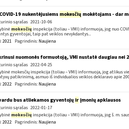
COVID-19 nukentėjusiems
mokesčių
mokėtojams - dar mė
urinio sąrašas
2021-10-06
ybinė
mokesčių
inspekcija (toliau – VMI) informuoja, jog nuo COVI
ntys gyventojai, taip pat veiklos nevykdantys...
:
2021
Pagrindinis:
Naujiena
krinusi nuomonės formuotoją, VMI nustatė daugiau nei 
urinio sąrašas
2022-04-25
ybinė mokesčių inspekcija (toliau – VMI) informuoja, jog atlikus 
tyvų patikrinimą, asmuo iš individualios veiklos deklaravo apie 200,
:
2022
Pagrindinis:
Naujiena
vardu bus atliekamos gyventojų
ir
įmonių apklausos
urinio sąrašas
2022-01-17
ybinė
mokesčių
inspekcija (toliau – VMI) informuoja, jog š. m. sau
:
2022
Pagrindinis:
Naujiena