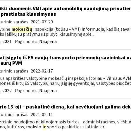
ikti duomenis VMI apie automobilių naudojimą privatie
prastintas klausimynas
urinio sąrašas
2021-07-29
ybinė
mokesčių
inspekcija (toliau – VMI) informuoja, kad šią sava
ks laiškų su prašymu užpildyti klausimyną apie...
:
2021
Pagrindinis:
Naujiena
ai įsigytų iš ES naujų transporto priemonių savininkai 
 eurų PVM
urinio sąrašas
2022-02-17
aus apskrities valstybinė mokesčių inspekcija (toliau – Vilniaus A
ones iš kitų ES valstybių narių įsigiję gyventojai, valstybės biudžetą
:
2022
Pagrindinis:
Naujiena
rio 15-oji – paskutinė diena, kai nevėluojant galima dek
urinio sąrašas
2021-02-11
cinio naudojimo nekilnojamasis turtas - administracinės, viešbuč
mo, kultūros, mokslo
ir
sporto paskirties statiniai ar...