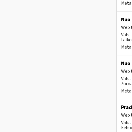
Metai
Nuo 
Web t
Valst
taiko
Metai
Nuo 
Web t
Valst
žurna
Metai
Prad
Web t
Valst
kelei