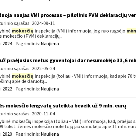
tuoja naujas VMI procesas – pilotinis PVM deklaracijų ver
urinio sąrašas
2024-09-11
ybinė
mokesčių
inspekcija (VMI) informuoja, jog nuo rugsėjo
mėn
s mokesčio (PVM) deklaracijų...
:
2024
Pagrindinis:
Naujiena
 už praėjusius metus gyventojai dar nesumokėjo 33,6 ml
urinio sąrašas
2022-05-24
ybinė
mokesčių
inspekcija (toliau - VMI) informuoja, kad apie 70 
šimų apie deklaruotą...
:
2022
Pagrindinis:
Naujiena
s mokesčio lengvatų suteikta beveik už 9 mln. eurų
urinio sąrašas
2020-11-04
ybinė mokesčių inspekcija (toliau – VMI) informuoja, kad, praėjus s
09 tūkst. žemės mokesčio mokėtojų jau sumokėjo apie 11 mln. eurų.
:
2020
Pagrindinis:
Naujiena