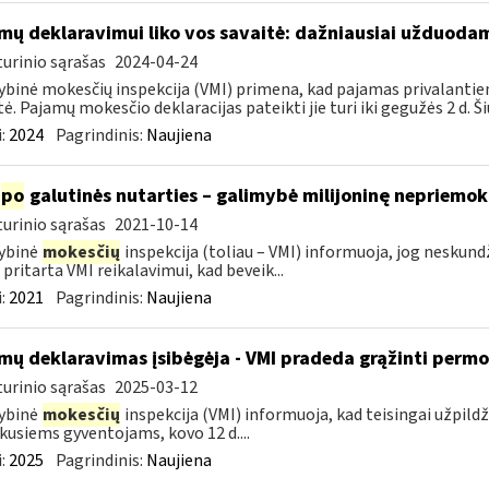
mų deklaravimui liko vos savaitė: dažniausiai užduodam
urinio sąrašas
2024-04-24
ybinė mokesčių inspekcija (VMI) primena, kad pajamas privalantie
tė. Pajamų mokesčio deklaracijas pateikti jie turi iki gegužės 2 d. Ši
:
2024
Pagrindinis:
Naujiena
po
galutinės nutarties – galimybė milijoninę nepriemoką
urinio sąrašas
2021-10-14
ybinė
mokesčių
inspekcija (toliau – VMI) informuoja, jog nesku
 pritarta VMI reikalavimui, kad beveik...
:
2021
Pagrindinis:
Naujiena
mų deklaravimas įsibėgėja - VMI pradeda grąžinti perm
urinio sąrašas
2025-03-12
ybinė
mokesčių
inspekcija (VMI) informuoja, kad teisingai užpild
kusiems gyventojams, kovo 12 d....
:
2025
Pagrindinis:
Naujiena