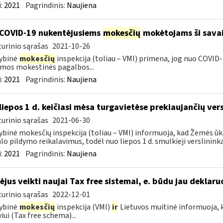
:
2021
Pagrindinis:
Naujiena
COVID-19 nukentėjusiems
mokesčių
mokėtojams ši savai
urinio sąrašas
2021-10-26
ybinė
mokesčių
inspekcija (toliau – VMI) primena, jog nuo COVI
mos mokestinės pagalbos...
:
2021
Pagrindinis:
Naujiena
liepos 1 d. keičiasi mėsa turgavietėse prekiaujančių ver
urinio sąrašas
2021-06-30
ybinė mokesčių inspekcija (toliau – VMI) informuoja, kad Žemės ūk
lo pildymo reikalavimus, todėl nuo liepos 1 d. smulkieji verslininka
:
2021
Pagrindinis:
Naujiena
ėjus veikti naujai Tax free sistemai, e. būdu jau deklar
urinio sąrašas
2022-12-01
ybinė
mokesčių
inspekcija (VMI)
ir
Lietuvos muitinė informuoja, k
viui (Tax free schema)...