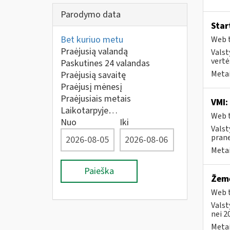
Parodymo data
Star
Bet kuriuo metu
Web t
Praėjusią valandą
Valst
vertė
Paskutines 24 valandas
Metai
Praėjusią savaitę
Praėjusį mėnesį
Praėjusiais metais
VMI:
Laikotarpyje…
Web t
Nuo
Iki
Valst
prane
Metai
Paieška
Žemė
Web t
Valst
nei 2
Metai