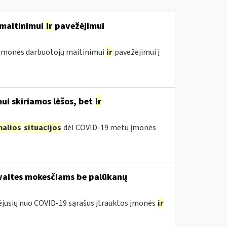
ų maitinimui
ir
pavežėjimui
ol įmonės darbuotojų maitinimui
ir
pavežėjimui į
ui skiriamos lėšos, bet
ir
malios
situacijos
dėl COVID-19 metu įmonės
avaites mokesčiams be palūkanų
tėjusių nuo COVID-19 sąrašus įtrauktos įmonės
ir