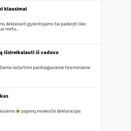
i klausimai
ms deklaruoti gyventojams tai padaryti liko
uo metu...
 išsireikalauti iš vadovo
ndžiama nutartimi pasibaigusiame teisminiame
okas
žiusiems
ir
pajamų mokesčio deklaracijas