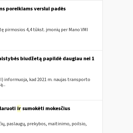
ms poreikiams verslui padės
itę pirmosios 4,4 tūkst. įmonių per Mano VMI
valstybės biudžetą papildė daugiau nei 1
VMI) informuoja, kad 2021 m. naujas transporto
...
laruoti
ir
sumokėti mokesčius
ių, paslaugų, prekybos, maitinimo, poilsio,