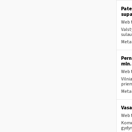
Pate
supa
Web t
Valst
sulau
Metai
Pern
mln.
Web t
Vilni
priem
Metai
Vasa
Web t
Komer
gydy