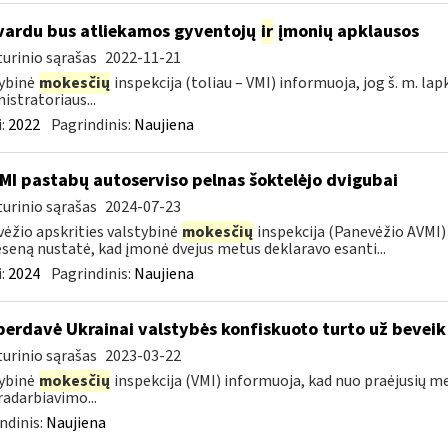
vardu bus atliekamos gyventojų
ir
įmonių apklausos
urinio sąrašas
2022-11-21
ybinė
mokesčių
inspekcija (toliau – VMI) informuoja, jog š. m. lap
istratoriaus...
:
2022
Pagrindinis:
Naujiena
MI pastabų autoserviso pelnas šoktelėjo dvigubai
urinio sąrašas
2024-07-23
ėžio apskrities valstybinė
mokesčių
inspekcija (Panevėžio AVMI) 
seną nustatė, kad įmonė dvejus metus deklaravo esanti...
:
2024
Pagrindinis:
Naujiena
perdavė Ukrainai valstybės konfiskuoto turto už beveik
urinio sąrašas
2023-03-22
ybinė
mokesčių
inspekcija (VMI) informuoja, kad nuo praėjusių m
adarbiavimo...
ndinis:
Naujiena