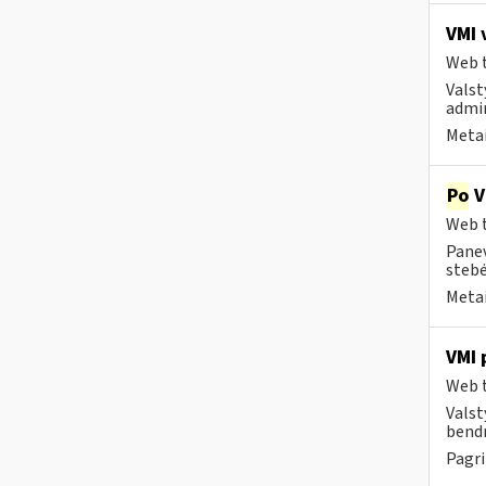
VMI 
Web t
Valst
admin
Metai
Po
V
Web t
Panev
stebė
Metai
VMI 
Web t
Valst
bendr
Pagri