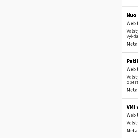
Nuo 
Web t
Valst
vykda
Metai
Pati
Web t
Valst
opera
Metai
VMI 
Web t
Valst
Metai