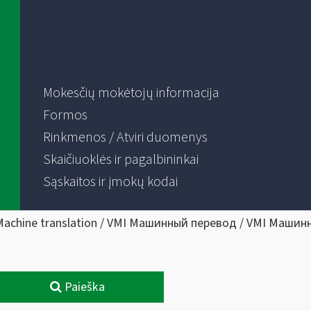
Mokesčių mokėtojų informacija
Formos
Rinkmenos / Atviri duomenys
Skaičiuoklės ir pagalbininkai
Sąskaitos ir įmokų kodai
Machine translation / VMI Машинный перевод / VMI Машин
Paieška