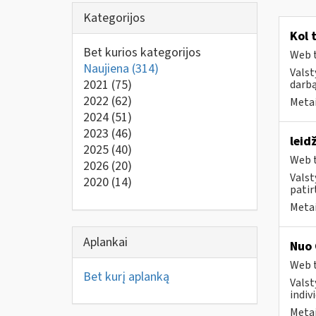
Kategorijos
Kol 
Bet kurios kategorijos
Web t
Naujiena
(314)
Valst
2021
(75)
darbą
2022
(62)
Metai
2024
(51)
2023
(46)
leid
2025
(40)
Web t
2026
(20)
Valst
2020
(14)
patirt
Metai
Aplankai
Nuo 
Web t
Bet kurį aplanką
Valst
indivi
Metai