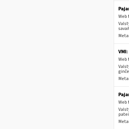
Paja
Web t
Valst
savai
Metai
VMI:
Web t
Valst
ginče
Metai
Paja
Web t
Valst
patei
Metai