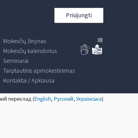
Prisijungti
Mokesčių žinynas
Mokesčių kalendorius
Seminarai
Tarptautinis apmokestinimas
Kontaktai / Apklausa
ний переклад (
English
,
Русский
,
Українська
)