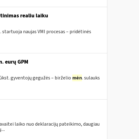
tinimas realiu laiku
. startuoja naujas VMI procesas – pridėtinės
n. eurų GPM
tūkst. gyventojų gegužės – birželio
mėn
. sulauks
avaitei laiko nuo deklaracijų pateikimo, daugiau
...