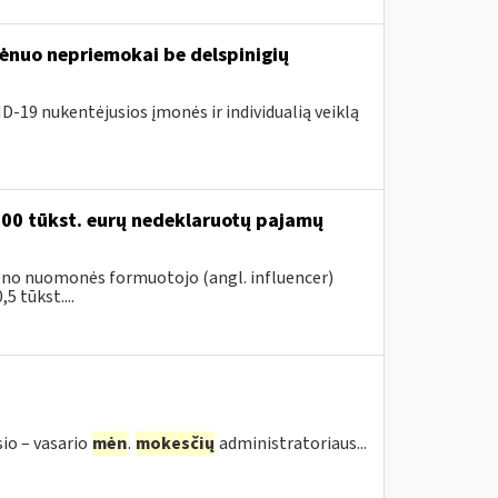
nuo nepriemokai be delspinigių
D-19 nukentėjusios įmonės ir individualią veiklą
200 tūkst. eurų nedeklaruotų pajamų
vieno nuomonės formuotojo (angl. influencer)
5 tūkst....
sio – vasario
mėn
.
mokesčių
administratoriaus...