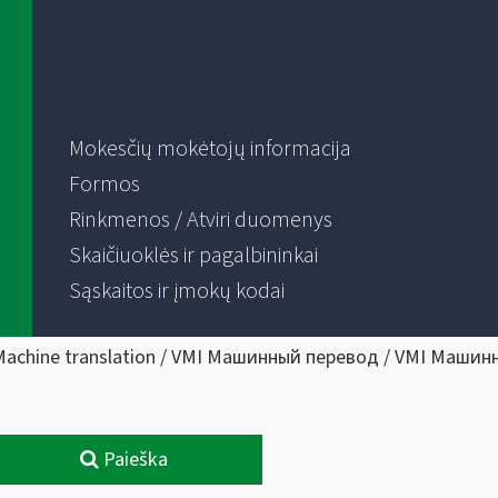
Mokesčių mokėtojų informacija
Formos
Rinkmenos / Atviri duomenys
Skaičiuoklės ir pagalbininkai
Sąskaitos ir įmokų kodai
Machine translation / VMI Машинный перевод / VMI Машин
Paieška