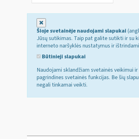
Uždaryti
Šioje svetainėje naudojami slapukai
(angl
Jūsų sutikimas. Taip pat galite sutikti ir s
interneto naršyklės nustatymus ir ištrindam
Būtinieji slapukai
Naudojami sklandžiam svetainės veikimui ir 
pagrindines svetainės funkcijas. Be šių slap
negali tinkamai veikti.