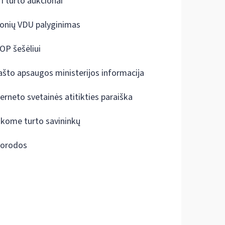
I turto aukcionai
onių VDU palyginimas
OP šešėliui
ašto apsaugos ministerijos informacija
terneto svetainės atitikties paraiška
škome turto savininkų
orodos