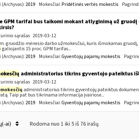
 (Archyvas):
2019
Mokesčiai:
Pridėtinės vertės mokestis
Pagrindi
e GPM tarifai bus taikomi mokant atlyginimą už gruodį
kirsis?
urinio sąrašas
2019-03-12
m. gruodžio mėnesio darbo užmokesčiui, kuris išmokamas gruodį,
u
galiojantis 15 proc. GPM tarifas...
 (Archyvas):
2019
Mokesčiai:
Gyventojų pajamų mokestis
Pagrind
okesčių
administratorius tikrins gyventojo pateiktus i
urinio sąrašas
2019-03-12
mokesčių
administratorius tikrins gyventojų pateiktus dokument
atą. Taip pat bus tikrinama informacija įvairiose...
 (Archyvas):
2019
Mokesčiai:
Gyventojų pajamų mokestis
Pagrind
ų(-ai)
Rodoma nuo 1 iki 5 iš 76 irašų.