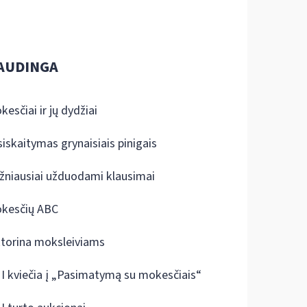
AUDINGA
kesčiai ir jų dydžiai
siskaitymas grynaisiais pinigais
žniausiai užduodami klausimai
kesčių ABC
ktorina moksleiviams
I kviečia į „Pasimatymą su mokesčiais“