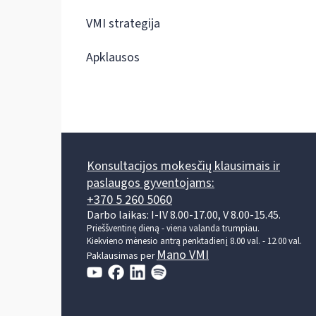
VMI strategija
Apklausos
Konsultacijos mokesčių klausimais ir
paslaugos gyventojams:
+370 5 260 5060
Darbo laikas: I-IV 8.00-17.00, V 8.00-15.45.
Prieššventinę dieną - viena valanda trumpiau.
Kiekvieno mėnesio antrą penktadienį 8.00 val. - 12.00 val.
Mano VMI
Paklausimas per