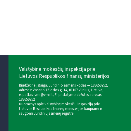
Valstybinė mokesčių inspekcija prie
Lietuvos Respublikos finansų ministerijos
Biudžetinė įstaiga. Juridinio asmens kodas — 188659752,
adresas: Vasario 16-osios g. 14, 01107 Vilnius, Lietuva,
el.paštas:
vmi@vmi.lt
, E. pristatymo dėžutės adresas
188659752
Duomenys apie Valstybinę mokesčių inspekciją prie
Lietuvos Respublikos finansų ministerijos kaupiami ir
saugomi Juridinių asmenų registre