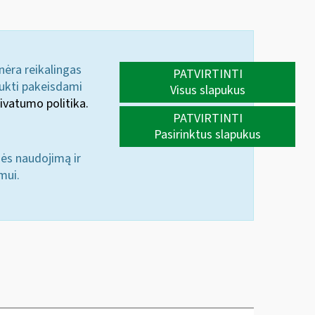
 nėra reikalingas
PATVIRTINTI
aukti pakeisdami
Visus slapukus
ivatumo politika.
PATVIRTINTI
Pasirinktus slapukus
nės naudojimą ir
mui.