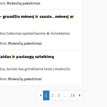
nis:
Mokesčių pakeitimai
 – gruodžio mėnesį
ir
sausio...mėnesį
ar
 bus taikomas apskaičiavimo
ir
išmokėjimo
inis:
Mokesčių pakeitimai
šlaidas
ir
paslaugų suteikimą
us, kuriais bus grindžiama teisė į mokesčio
inis:
Mokesčių pakeitimai
1
2
3
...
16