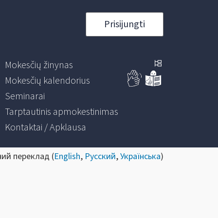
Prisijungti
Mokesčių žinynas
Mokesčių kalendorius
Seminarai
Tarptautinis apmokestinimas
Kontaktai / Apklausa
ний переклад (
English
,
Русский
,
Українська
)