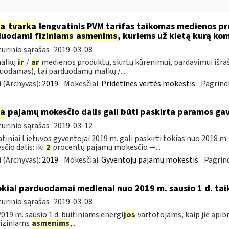
ia
tvarka
lengvatinis PVM tarifas taikomas medienos pro
duodami
fiziniams
asmenims
, kuriems už kietą kurą ko
urinio sąrašas
2019-03-08
malkų
ir
/
ar
medienos produktų, skirtų kūrenimui, pardavimui išra
uodamas), tai parduodamų malkų /...
 (Archyvas):
2019
Mokesčiai:
Pridėtinės vertės mokestis
Pagrindi
ia
pajamų mokesčio dalis gali būti paskirta paramos g
urinio sąrašas
2019-03-12
tiniai Lietuvos gyventojai 2019 m. gali paskirti tokias nuo 2018 
čio dalis: iki
2
procentų pajamų mokesčio —...
 (Archyvas):
2019
Mokesčiai:
Gyventojų pajamų mokestis
Pagrind
okiai parduodamai medienai nuo 2019 m. sausio 1 d. tai
urinio sąrašas
2019-03-08
019 m. sausio 1 d. buitiniams energi
jos
vartotojams, kaip jie apib
 fiziniams
asmenims
,...