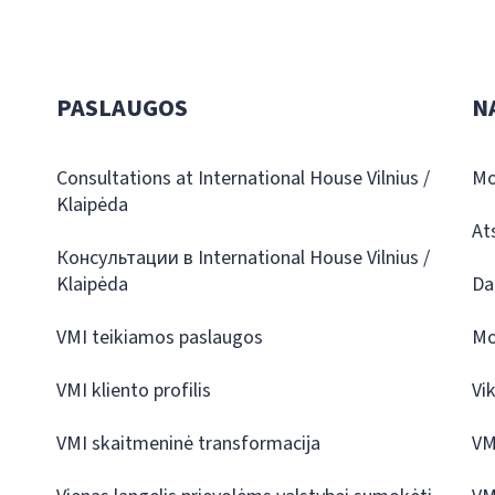
PASLAUGOS
N
Consultations at International House Vilnius /
Mo
Klaipėda
At
Консультации в International House Vilnius /
Klaipėda
Da
VMI teikiamos paslaugos
Mo
VMI kliento profilis
Vi
VMI skaitmeninė transformacija
VM