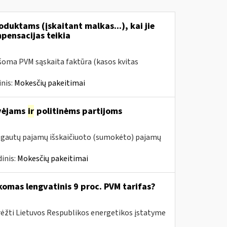
duktams (įskaitant malkas...), kai jie
mpensacijas teikia
šoma PVM sąskaita faktūra (kasos kvitas
nis:
Mokesčių pakeitimai
avėjams
ir
politinėms partijoms
m. gautų pajamų išskaičiuoto (sumokėto) pajamų
inis:
Mokesčių pakeitimai
komas lengvatinis 9 proc. PVM tarifas?
rėžti Lietuvos Respublikos energetikos įstatyme