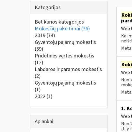
Kategorijos
Kok
par
Bet kurios kategorijos
Mokesčių pakeitimai
(76)
Web t
2019
(74)
Kai 
neišd
Gyventojų pajamų mokestis
Metai
(59)
Pridėtinės vertės mokestis
(12)
Kok
Labdaros ir paramos mokestis
Web t
(2)
Nuola
Gyventojų pajamų mokestis
mokes
(1)
Metai
2022
(1)
1. K
Web t
Aplankai
Nuo 2
(t. y.