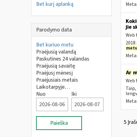
Bet kurį aplanką
Metai
Koki
jie s
Parodymo data
Web t
2018 
Bet kuriuo metu
met
Praėjusią valandą
Metai
Paskutines 24 valandas
Praėjusią savaitę
Ar
m
Praėjusį mėnesį
Praėjusiais metais
Web t
Laikotarpyje…
Taip,
Nuo
Iki
lengv
Metai
5 Įraš
Paieška