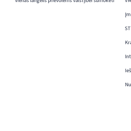
Vienas langelis prievolėms valstybei sumokėti
VM
Įm
ST
Kr
In
Ie
Nu