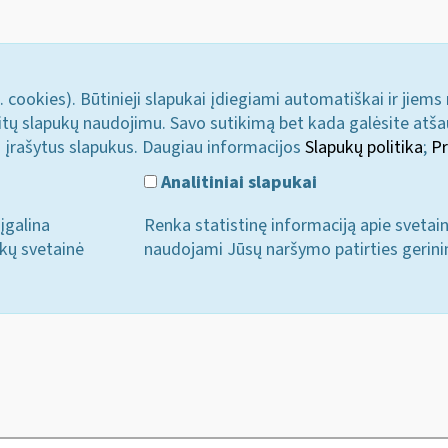
. cookies). Būtinieji slapukai įdiegiami automatiškai ir jiems
u kitų slapukų naudojimu. Savo sutikimą bet kada galėsite atš
i įrašytus slapukus. Daugiau informacijos
Slapukų politika
;
Pr
Analitiniai slapukai
įgalina
Renka statistinę informaciją apie svetai
ukų svetainė
naudojami Jūsų naršymo patirties gerini