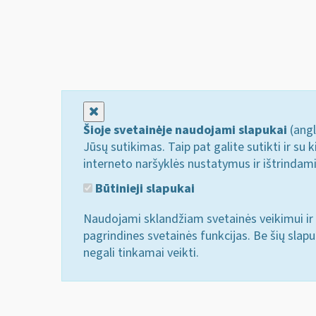
Uždaryti
Šioje svetainėje naudojami slapukai
(angl
Jūsų sutikimas. Taip pat galite sutikti ir s
interneto naršyklės nustatymus ir ištrindam
Būtinieji slapukai
Naudojami sklandžiam svetainės veikimui ir 
pagrindines svetainės funkcijas. Be šių slap
negali tinkamai veikti.