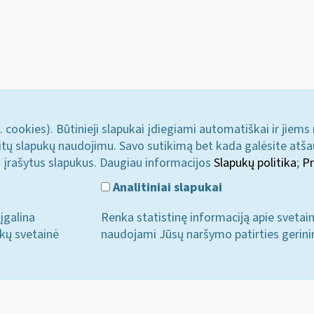
. cookies). Būtinieji slapukai įdiegiami automatiškai ir jiems
u kitų slapukų naudojimu. Savo sutikimą bet kada galėsite atš
i įrašytus slapukus. Daugiau informacijos
Slapukų politika
;
Pr
Analitiniai slapukai
įgalina
Renka statistinę informaciją apie svetai
ukų svetainė
naudojami Jūsų naršymo patirties gerini