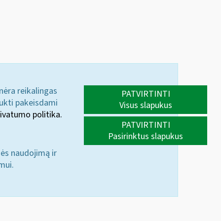
 nėra reikalingas
PATVIRTINTI
aukti pakeisdami
Visus slapukus
ivatumo politika.
PATVIRTINTI
Pasirinktus slapukus
nės naudojimą ir
mui.