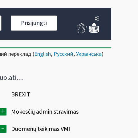
Prisijungti
ний переклад (
English
,
Русский
,
Українська
)
inimo sutartis (FR1147)
BREXIT
+
Mokesčių administravimas
-
Duomenų teikimas VMI