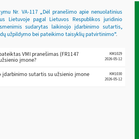
ymu Nr. VA-117 „Dėl pranešimo apie nenuolatinius
ius Lietuvoje pagal Lietuvos Respublikos juridinio
asmenimis sudarytas laikinojo įdarbinimo sutartis,
ų užpildymo bei pateikimo taisyklių patvirtinimo“
.
ti pateiktas VMI pranešimas (FR1147
KM1029
 užsienio įmone?
2026-05-12
jo įdarbinimo sutartis su užsienio įmone
KM1030
2026-05-12