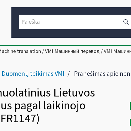
Machine translation / VMI Машинный перевод / VMI Машин
Duomenų teikimas VMI
Pranešimas apie nenuolatinius Lietuvos gyventojus dirbančius pagal laikinojo įdarb
uolatinius Lietuvos
us pagal laikinojo
 (FR1147)