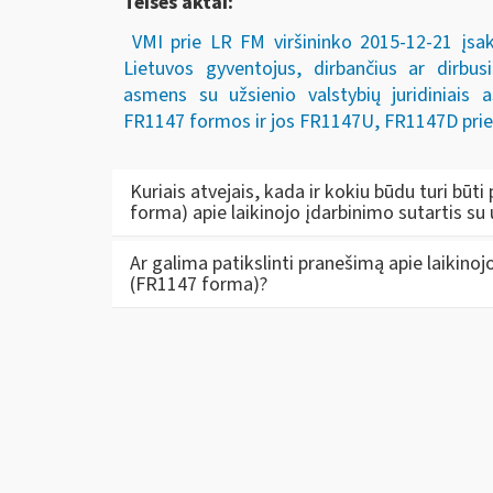
Teisės aktai:
VMI prie LR FM viršininko 2015-
12-21
įsak
Lietuvos gyventojus, dirbančius ar dirbus
asmens su užsienio valstybių juridiniais 
FR1147 formos ir jos FR1147U, FR1147D pried
Kuriais atvejais, kada ir kokiu būdu turi bū
forma) apie laikinojo įdarbinimo sutartis su
Ar galima patikslinti pranešimą apie laikino
(FR1147 forma)?