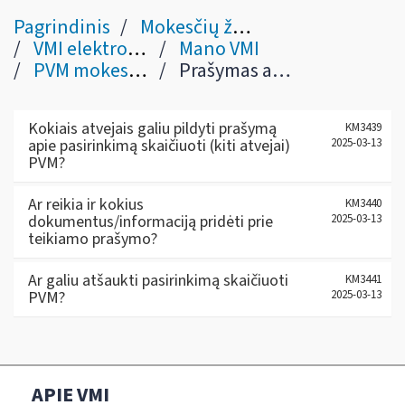
Pagrindinis
Mokesčių žinynas
VMI elektroninės sistemos
Mano VMI
PVM mokestis ir registravimas
Prašymas apie pasirinkimą skaičiuoti (kiti atvejai) PVM
Kokiais atvejais galiu pildyti prašymą
KM3439
apie pasirinkimą skaičiuoti (kiti atvejai)
2025-03-13
PVM?
Ar reikia ir kokius
KM3440
dokumentus/informaciją pridėti prie
2025-03-13
teikiamo prašymo?
Ar galiu atšaukti pasirinkimą skaičiuoti
KM3441
PVM?
2025-03-13
APIE VMI