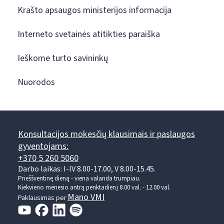
Krašto apsaugos ministerijos informacija
Interneto svetainės atitikties paraiška
Ieškome turto savininkų
Nuorodos
Konsultacijos mokesčių klausimais ir paslaugos
gyventojams:
+370 5 260 5060
Darbo laikas: I-IV 8.00-17.00, V 8.00-15.45.
Prieššventinę dieną - viena valanda trumpiau.
Kiekvieno mėnesio antrą penktadienį 8.00 val. - 12.00 val.
Mano VMI
Paklausimas per