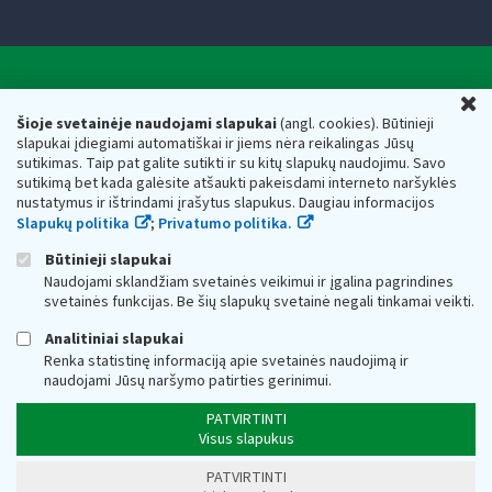
Valstybinė mokesčių inspekcija prie Lietuvos
U
Respublikos finansų ministerijos
Šioje svetainėje naudojami slapukai
(angl. cookies). Būtinieji
slapukai įdiegiami automatiškai ir jiems nėra reikalingas Jūsų
Biudžetinė įstaiga. Juridinio asmens kodas — 188659752,
sutikimas. Taip pat galite sutikti ir su kitų slapukų naudojimu. Savo
adresas: Vasario 16-osios g. 14, 01107 Vilnius, Lietuva, el.paštas:
sutikimą bet kada galėsite atšaukti pakeisdami interneto naršyklės
vmi@vmi.lt
, E. pristatymo dėžutės adresas 188659752
nustatymus ir ištrindami įrašytus slapukus. Daugiau informacijos
Duomenys apie Valstybinę mokesčių inspekciją prie Lietuvos
Slapukų politika
;
Privatumo politika.
Respublikos finansų ministerijos kaupiami ir saugomi Juridinių
asmenų registre
Būtinieji slapukai
Naudojami sklandžiam svetainės veikimui ir įgalina pagrindines
svetainės funkcijas. Be šių slapukų svetainė negali tinkamai veikti.
Analitiniai slapukai
Renka statistinę informaciją apie svetainės naudojimą ir
naudojami Jūsų naršymo patirties gerinimui.
PATVIRTINTI
Visus slapukus
PATVIRTINTI