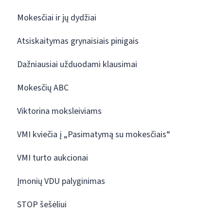
Mokesčiai ir jų dydžiai
Atsiskaitymas grynaisiais pinigais
Dažniausiai užduodami klausimai
Mokesčių ABC
Viktorina moksleiviams
VMI kviečia į „Pasimatymą su mokesčiais“
VMI turto aukcionai
Įmonių VDU palyginimas
STOP šešėliui