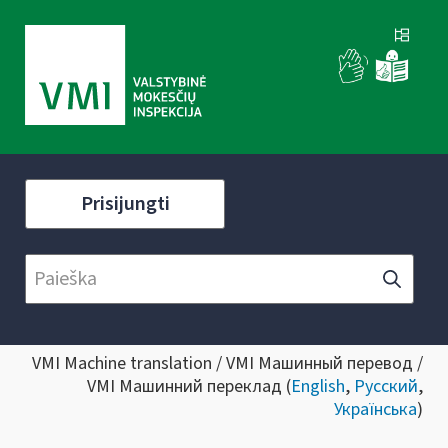
Prisijungti
VMI Machine translation / VMI Машинный перевод /
VMI Машинний переклад (
English
,
Русский
,
Українська
)