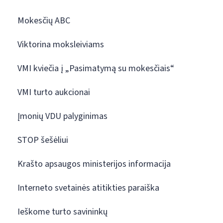
Mokesčių ABC
Viktorina moksleiviams
VMI kviečia į „Pasimatymą su mokesčiais“
VMI turto aukcionai
Įmonių VDU palyginimas
STOP šešėliui
Krašto apsaugos ministerijos informacija
Interneto svetainės atitikties paraiška
Ieškome turto savininkų