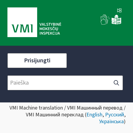
Prisijungti
VMI Machine translation / VMI Машинный перевод /
VMI Машинний переклад (
English
,
Русский
,
Українська
)