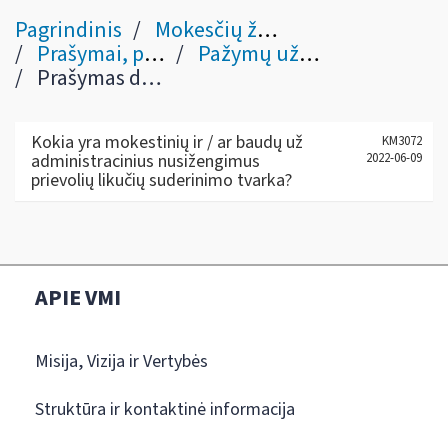
Pagrindinis
Mokesčių žinynas
Prašymai, pažymos ir mokėjimo duomenys
Pažymų užsakymas ir prašymų teikimas
Prašymas dėl likučių suderinimo akto (FR0299)
Kokia yra mokestinių ir / ar baudų už
KM3072
administracinius nusižengimus
2022-06-09
prievolių likučių suderinimo tvarka?
APIE VMI
Misija, Vizija ir Vertybės
Struktūra ir kontaktinė informacija