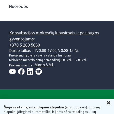
Nuorodos
Konsultacijos mokesčių klausimais ir paslaugos
gyventojams:
+370 5 260 5060
Darbo laikas: I-IV 8.00-17.00, V 8.00-15.45.
Prieššventinę dieną - viena valanda trumpiau.
Kiekvieno mėnesio antrą penktadienį 8.00 val. - 12.00 val.
Mano VMI
Paklausimas per
Valstybinė mokesčių inspekcija prie Lietuvos
U
Respublikos finansų ministerijos
Šioje svetainėje naudojami slapukai
(angl. cookies). Būtinieji
slapukai įdiegiami automatiškai ir jiems nėra reikalingas Jūsų