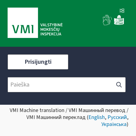
Prisijungti
VMI Machine translation / VMI Машинный перевод /
VMI Машинний переклад (
English
,
Русский
,
Українська
)