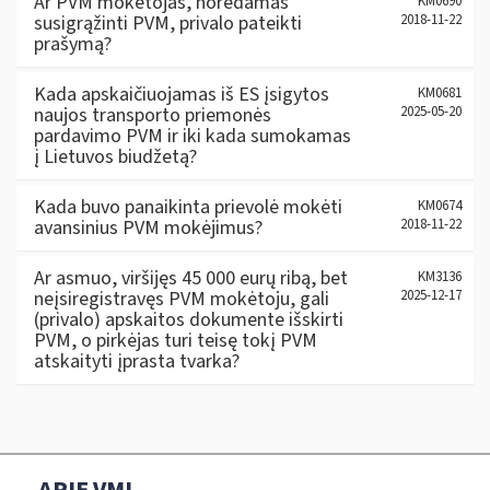
Ar PVM mokėtojas, norėdamas
KM0690
susigrąžinti PVM, privalo pateikti
2018-11-22
prašymą?
Kada apskaičiuojamas iš ES įsigytos
KM0681
naujos transporto priemonės
2025-05-20
pardavimo PVM ir iki kada sumokamas
į Lietuvos biudžetą?
Kada buvo panaikinta prievolė mokėti
KM0674
avansinius PVM mokėjimus?
2018-11-22
Ar asmuo, viršijęs 45 000 eurų ribą, bet
KM3136
neįsiregistravęs PVM mokėtoju, gali
2025-12-17
(privalo) apskaitos dokumente išskirti
PVM, o pirkėjas turi teisę tokį PVM
atskaityti įprasta tvarka?
APIE VMI