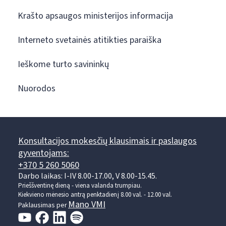
Krašto apsaugos ministerijos informacija
Interneto svetainės atitikties paraiška
Ieškome turto savininkų
Nuorodos
Konsultacijos mokesčių klausimais ir paslaugos
gyventojams:
+370 5 260 5060
Darbo laikas: I-IV 8.00-17.00, V 8.00-15.45.
Prieššventinę dieną - viena valanda trumpiau.
Kiekvieno mėnesio antrą penktadienį 8.00 val. - 12.00 val.
Mano VMI
Paklausimas per