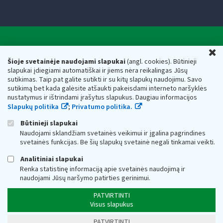
Valstybinė mokesčių inspekcija prie Lietuvos
U
Respublikos finansų ministerijos
Šioje svetainėje naudojami slapukai
(angl. cookies). Būtinieji
slapukai įdiegiami automatiškai ir jiems nėra reikalingas Jūsų
Biudžetinė įstaiga. Juridinio asmens kodas — 188659752,
sutikimas. Taip pat galite sutikti ir su kitų slapukų naudojimu. Savo
adresas: Vasario 16-osios g. 14, 01107 Vilnius, Lietuva, el.paštas:
sutikimą bet kada galėsite atšaukti pakeisdami interneto naršyklės
vmi@vmi.lt
, E. pristatymo dėžutės adresas 188659752
nustatymus ir ištrindami įrašytus slapukus. Daugiau informacijos
Duomenys apie Valstybinę mokesčių inspekciją prie Lietuvos
Slapukų politika
;
Privatumo politika.
Respublikos finansų ministerijos kaupiami ir saugomi Juridinių
asmenų registre
Būtinieji slapukai
Naudojami sklandžiam svetainės veikimui ir įgalina pagrindines
svetainės funkcijas. Be šių slapukų svetainė negali tinkamai veikti.
Analitiniai slapukai
Renka statistinę informaciją apie svetainės naudojimą ir
naudojami Jūsų naršymo patirties gerinimui.
PATVIRTINTI
Visus slapukus
PATVIRTINTI