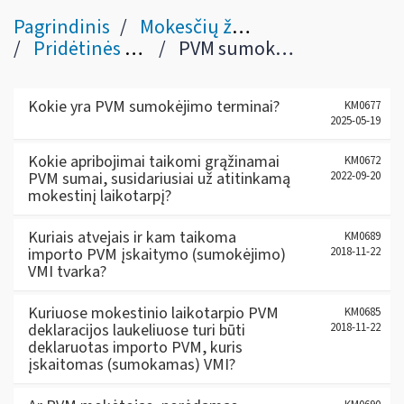
Pagrindinis
Mokesčių žinynas
Pridėtinės vertės mokestis
PVM sumokėjimas, grąžintino PVM apskaičiavimas, PVM permokos įskaitymas ir grąžinimas (90-94 str.)
Kokie yra PVM sumokėjimo terminai?
KM0677
2025-05-19
Kokie apribojimai taikomi grąžinamai
KM0672
PVM sumai, susidariusiai už atitinkamą
2022-09-20
mokestinį laikotarpį?
Kuriais atvejais ir kam taikoma
KM0689
importo PVM įskaitymo (sumokėjimo)
2018-11-22
VMI tvarka?
Kuriuose mokestinio laikotarpio PVM
KM0685
deklaracijos laukeliuose turi būti
2018-11-22
deklaruotas importo PVM, kuris
įskaitomas (sumokamas) VMI?