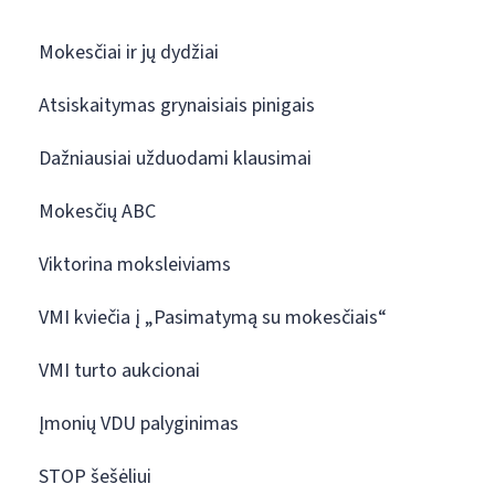
Mokesčiai ir jų dydžiai
Atsiskaitymas grynaisiais pinigais
Dažniausiai užduodami klausimai
Mokesčių ABC
Viktorina moksleiviams
VMI kviečia į „Pasimatymą su mokesčiais“
VMI turto aukcionai
Įmonių VDU palyginimas
STOP šešėliui