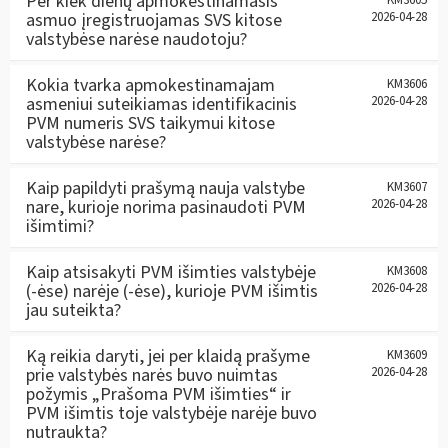
Per kiek dienų apmokestinamasis
asmuo įregistruojamas SVS kitose
2026-04-28
valstybėse narėse naudotoju?
Kokia tvarka apmokestinamajam
KM3606
asmeniui suteikiamas identifikacinis
2026-04-28
PVM numeris SVS taikymui kitose
valstybėse narėse?
Kaip papildyti prašymą nauja valstybe
KM3607
nare, kurioje norima pasinaudoti PVM
2026-04-28
išimtimi?
Kaip atsisakyti PVM išimties valstybėje
KM3608
(-ėse) narėje (-ėse), kurioje PVM išimtis
2026-04-28
jau suteikta?
Ką reikia daryti, jei per klaidą prašyme
KM3609
prie valstybės narės buvo nuimtas
2026-04-28
požymis „Prašoma PVM išimties“ ir
PVM išimtis toje valstybėje narėje buvo
nutraukta?