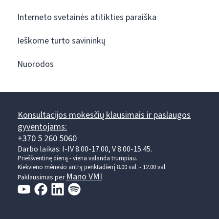
Interneto svetainės atitikties paraiška
Ieškome turto savininkų
Nuorodos
Konsultacijos mokesčių klausimais ir paslaugos
gyventojams:
+370 5 260 5060
Darbo laikas: I-IV 8.00-17.00, V 8.00-15.45.
Prieššventinę dieną - viena valanda trumpiau.
Kiekvieno mėnesio antrą penktadienį 8.00 val. - 12.00 val.
Mano VMI
Paklausimas per