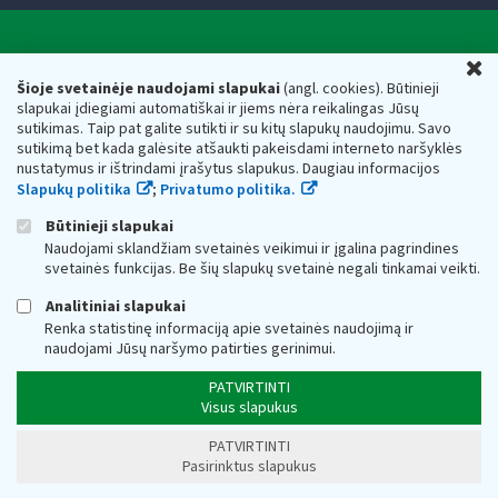
Valstybinė mokesčių inspekcija prie Lietuvos
U
Respublikos finansų ministerijos
Šioje svetainėje naudojami slapukai
(angl. cookies). Būtinieji
slapukai įdiegiami automatiškai ir jiems nėra reikalingas Jūsų
Biudžetinė įstaiga. Juridinio asmens kodas — 188659752,
sutikimas. Taip pat galite sutikti ir su kitų slapukų naudojimu. Savo
adresas: Vasario 16-osios g. 14, 01107 Vilnius, Lietuva, el.paštas:
sutikimą bet kada galėsite atšaukti pakeisdami interneto naršyklės
vmi@vmi.lt
, E. pristatymo dėžutės adresas 188659752
nustatymus ir ištrindami įrašytus slapukus. Daugiau informacijos
Duomenys apie Valstybinę mokesčių inspekciją prie Lietuvos
Slapukų politika
;
Privatumo politika.
Respublikos finansų ministerijos kaupiami ir saugomi Juridinių
asmenų registre
Būtinieji slapukai
Naudojami sklandžiam svetainės veikimui ir įgalina pagrindines
svetainės funkcijas. Be šių slapukų svetainė negali tinkamai veikti.
Analitiniai slapukai
Renka statistinę informaciją apie svetainės naudojimą ir
naudojami Jūsų naršymo patirties gerinimui.
PATVIRTINTI
Visus slapukus
PATVIRTINTI
Pasirinktus slapukus