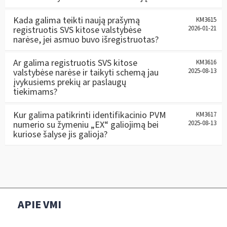
Kada galima teikti naują prašymą
KM3615
registruotis SVS kitose valstybėse
2026-01-21
narėse, jei asmuo buvo išregistruotas?
Ar galima registruotis SVS kitose
KM3616
valstybėse narėse ir taikyti schemą jau
2025-08-13
įvykusiems prekių ar paslaugų
tiekimams?
Kur galima patikrinti identifikacinio PVM
KM3617
numerio su žymeniu „EX“ galiojimą bei
2025-08-13
kuriose šalyse jis galioja?
APIE VMI