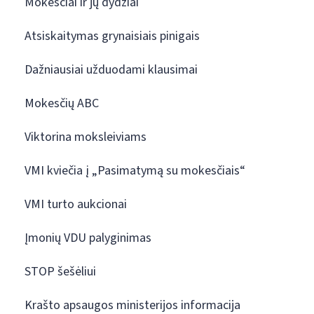
Mokesčiai ir jų dydžiai
Atsiskaitymas grynaisiais pinigais
Dažniausiai užduodami klausimai
Mokesčių ABC
Viktorina moksleiviams
VMI kviečia į „Pasimatymą su mokesčiais“
VMI turto aukcionai
Įmonių VDU palyginimas
STOP šešėliui
Krašto apsaugos ministerijos informacija