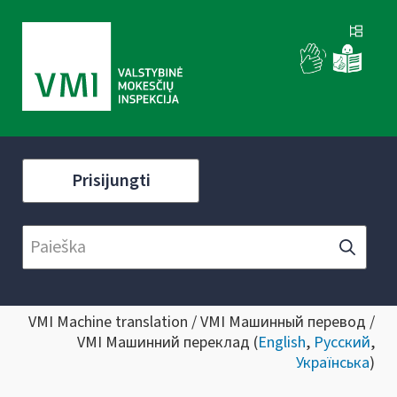
Prisijungti
VMI Machine translation / VMI Машинный перевод /
VMI Машинний переклад (
English
,
Русский
,
Українська
)