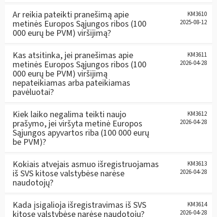
Ar reikia pateikti pranešimą apie
KM3610
metinės Europos Sąjungos ribos (100
2025-08-12
000 eurų be PVM) viršijimą?
Kas atsitinka, jei pranešimas apie
KM3611
metinės Europos Sąjungos ribos (100
2026-04-28
000 eurų be PVM) viršijimą
nepateikiamas arba pateikiamas
pavėluotai?
Kiek laiko negalima teikti naujo
KM3612
prašymo, jei viršyta metinė Europos
2026-04-28
Sąjungos apyvartos riba (100 000 eurų
be PVM)?
Kokiais atvejais asmuo išregistruojamas
KM3613
iš SVS kitose valstybėse narėse
2026-04-28
naudotojų?
Kada įsigalioja išregistravimas iš SVS
KM3614
kitose valstybėse narėse naudotojų?
2026-04-28