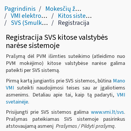
Pagrindinis
Mokesčių žinynas
VMI elektroninės sistemos
Kitos sistemos
SVS (Smulkiojo verslo PVM schemos kitoje valstybėje narėje sistema)
Registracija
Registracija SVS kitose valstybės
narėse sistemoje
Prašymą dėl PVM išimties suteikimo (atleidimo nuo
PVM mokėjimo) kitose valstybėse narėse galima
pateikti per SVS sistemą.
Pirmą kartą jungiantis prie SVS sistemos, būtina
Mano
VMI
suteikti naudojimosi teises sau ar įgaliotiems
asmenims. Detaliau apie tai, kaip tą padaryti,
VMI
svetainėje
.
Prisijungti prie SVS sistemos galima
www.vmi.lt/svs
.
Prašymas pateikiamas SVS sistemoje pasirinkus
atstovaujamą asmenį
Prašymas / Pildyti prašymą
.