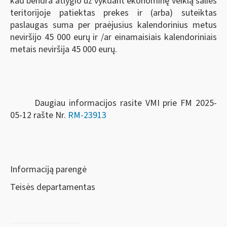
kad bendra atlygio už vykdant ekonominę veiklą šalies
teritorijoje patiektas prekes ir (arba) suteiktas
paslaugas suma per praėjusius kalendorinius metus
neviršijo 45 000 eurų ir /ar einamaisiais kalendoriniais
metais neviršija 45 000 eurų.
Daugiau informacijos rasite VMI prie FM 2025-
05-12 rašte Nr.
RM-23913
Informaciją parengė
Teisės departamentas