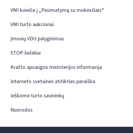
VMI kviečia į „Pasimatymą su mokesčiais“
VMI turto aukcionai
Įmonių VDU palyginimas
STOP šešėliui
Krašto apsaugos ministerijos informacija
Interneto svetainės atitikties paraiška
Ieškome turto savininkų
Nuorodos