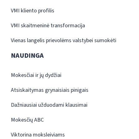
VMI kliento profilis
VMI skaitmeninė transformacija
Vienas langelis prievolėms valstybei sumokėti
NAUDINGA
Mokesčiai ir jų dydžiai
Atsiskaitymas grynaisiais pinigais
Dažniausiai užduodami klausimai
Mokesčių ABC
Viktorina moksleiviams