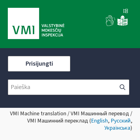
Prisijungti
VMI Machine translation / VMI Машинный перевод /
VMI Машинний переклад (
English
,
Русский
,
Українська
)