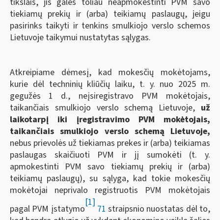
tikslais, jis galės toliau neapmokestinti PVM savo
tiekiamų prekių ir (arba) teikiamų paslaugų, jeigu
pasirinks taikyti ir tenkins smulkiojo verslo schemos
Lietuvoje taikymui nustatytas sąlygas.
Atkreipiame dėmesį, kad mokesčių mokėtojams,
kurie dėl techninių kliūčių laiku, t. y. nuo 2025 m.
gegužės 1 d., neįsiregistravo PVM mokėtojais,
taikančiais smulkiojo verslo schemą Lietuvoje,
už
laikotarpį iki įregistravimo PVM mokėtojais,
taikančiais smulkiojo verslo schemą Lietuvoje,
nebus prievolės už tiekiamas prekes ir (arba) teikiamas
paslaugas skaičiuoti PVM ir jį sumokėti (t. y.
apmokestinti PVM savo tiekiamų prekių ir (arba)
teikiamų paslaugų), su sąlyga, kad tokie mokesčių
mokėtojai neprivalo registruotis PVM mokėtojais
[1]
pagal PVM įstatymo
71
straipsnio nuostatas dėl to,