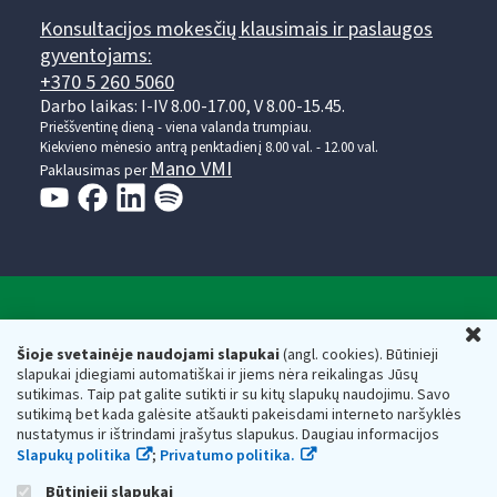
Konsultacijos mokesčių klausimais ir paslaugos
gyventojams:
+370 5 260 5060
Darbo laikas: I-IV 8.00-17.00, V 8.00-15.45.
Prieššventinę dieną - viena valanda trumpiau.
Kiekvieno mėnesio antrą penktadienį 8.00 val. - 12.00 val.
Mano VMI
Paklausimas per
Valstybinė mokesčių inspekcija prie Lietuvos
U
Respublikos finansų ministerijos
Šioje svetainėje naudojami slapukai
(angl. cookies). Būtinieji
slapukai įdiegiami automatiškai ir jiems nėra reikalingas Jūsų
Biudžetinė įstaiga. Juridinio asmens kodas — 188659752,
sutikimas. Taip pat galite sutikti ir su kitų slapukų naudojimu. Savo
adresas: Vasario 16-osios g. 14, 01107 Vilnius, Lietuva, el.paštas:
sutikimą bet kada galėsite atšaukti pakeisdami interneto naršyklės
vmi@vmi.lt
, E. pristatymo dėžutės adresas 188659752
nustatymus ir ištrindami įrašytus slapukus. Daugiau informacijos
Duomenys apie Valstybinę mokesčių inspekciją prie Lietuvos
Slapukų politika
;
Privatumo politika.
Respublikos finansų ministerijos kaupiami ir saugomi Juridinių
asmenų registre
Būtinieji slapukai