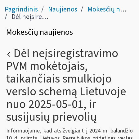
Pagrindinis
Naujienos
Mokesčių naujienos
Dėl neįsiregistravimo PVM mokėtojais, taikančiais smulkiojo verslo schemą Lietuvoje nuo 2025-05-01, ir susijusių prievolių
Mokesčių naujienos
Dėl neįsiregistravimo
PVM mokėtojais,
taikančiais smulkiojo
verslo schemą Lietuvoje
nuo 2025-05-01, ir
susijusių prievolių
Informuojame, kad atsižvelgiant į 2024 m. balandžio
10 d. priimtą Lietuvos Respublikos pridėtinės vertės