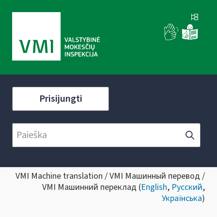
Prisijungti
VMI Machine translation / VMI Машинный перевод /
VMI Машинний переклад (
English
,
Русский
,
Українська
)