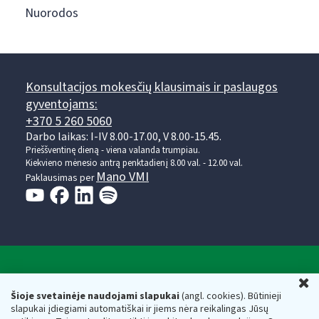
Nuorodos
Konsultacijos mokesčių klausimais ir paslaugos
gyventojams:
+370 5 260 5060
Darbo laikas: I-IV 8.00-17.00, V 8.00-15.45.
Prieššventinę dieną - viena valanda trumpiau.
Kiekvieno mėnesio antrą penktadienį 8.00 val. - 12.00 val.
Mano VMI
Paklausimas per
Valstybinė mokesčių inspekcija prie Lietuvos
U
Respublikos finansų ministerijos
Šioje svetainėje naudojami slapukai
(angl. cookies). Būtinieji
slapukai įdiegiami automatiškai ir jiems nėra reikalingas Jūsų