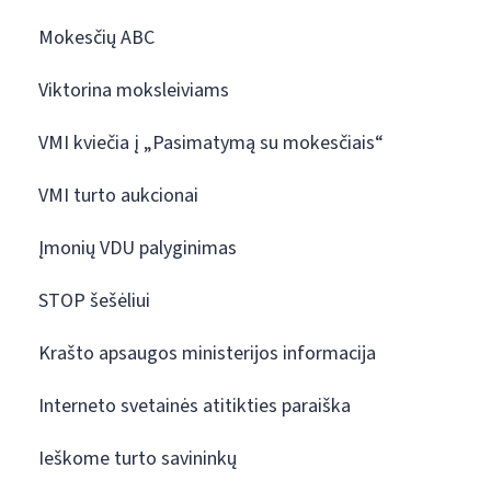
Mokesčių ABC
Viktorina moksleiviams
VMI kviečia į „Pasimatymą su mokesčiais“
VMI turto aukcionai
Įmonių VDU palyginimas
STOP šešėliui
Krašto apsaugos ministerijos informacija
Interneto svetainės atitikties paraiška
Ieškome turto savininkų