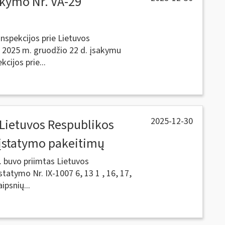
akymo Nr. VA-29
nspekcijos prie Lietuvos
ko 2025 m. gruodžio 22 d. įsakymu
cijos prie...
2025-12-30
 Lietuvos Respublikos
įstatymo pakeitimų
 buvo priimtas Lietuvos
atymo Nr. IX-1007 6, 13 1 , 16, 17,
aipsnių...