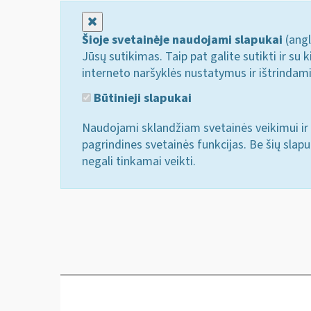
Uždaryti
Šioje svetainėje naudojami slapukai
(angl
Jūsų sutikimas. Taip pat galite sutikti ir s
interneto naršyklės nustatymus ir ištrindam
Būtinieji slapukai
Naudojami sklandžiam svetainės veikimui ir 
pagrindines svetainės funkcijas. Be šių slap
negali tinkamai veikti.