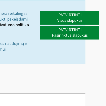
 nėra reikalingas
PATVIRTINTI
aukti pakeisdami
Visus slapukus
ivatumo politika.
PATVIRTINTI
Pasirinktus slapukus
nės naudojimą ir
mui.