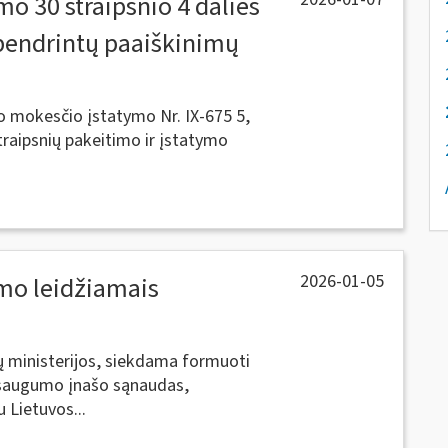
o 30 straipsnio 4 dalies
pibendrintų paaiškinimų
o mokesčio įstatymo Nr. IX-675 5,
 straipsnių pakeitimo ir įstatymo
2026-01-05
mo leidžiamais
sų ministerijos, siekdama formuoti
nt saugumo įnašo sąnaudas,
 Lietuvos...