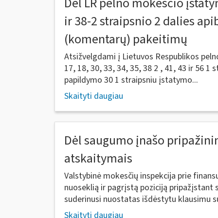
Dėl LR pelno mokesčio įstatym
ir 38-2 straipsnio 2 dalies a
(komentarų) pakeitimų
Atsižvelgdami į Lietuvos Respublikos peln
17, 18, 30, 33, 34, 35, 38 2 , 41, 43 ir 56 1
papildymo 30 1 straipsniu įstatymo...
Skaityti daugiau
Dėl saugumo įnašo pripažini
atskaitymais
Valstybinė mokesčių inspekcija prie finan
nuoseklią ir pagrįstą poziciją pripažįsta
suderinusi nuostatas išdėstytu klausimu su
Skaityti daugiau