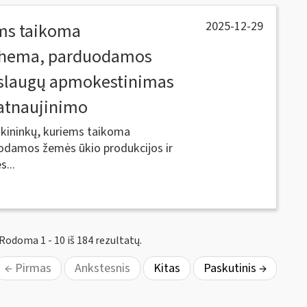
2025-12-29
ems taikoma
schema, parduodamos
aslaugų apmokestinimas
 atnaujinimo
Ūkininkų, kuriems taikoma
odamos žemės ūkio produkcijos ir
...
Rodoma 1 - 10 iš 184 rezultatų.
← Pirmas
Ankstesnis
Kitas
Paskutinis →