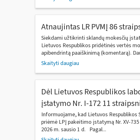
Atnaujintas LR PVMĮ 86 strai
Siekdami užtikrinti sklandų mokesčių įst
Lietuvos Respublikos pridėtinės vertės mo
apibendrintą paaiškinimą (komentarą). Dau
Skaityti daugiau
Dėl Lietuvos Respublikos lab
įstatymo Nr. I-172 11 straips
Informuojame, kad Lietuvos Respublikos 
priėmė LPĮ pakeitimo įstatymą Nr. XV-735 [
2026 m. sausio 1 d. Pagal...
Skaityti daugiau