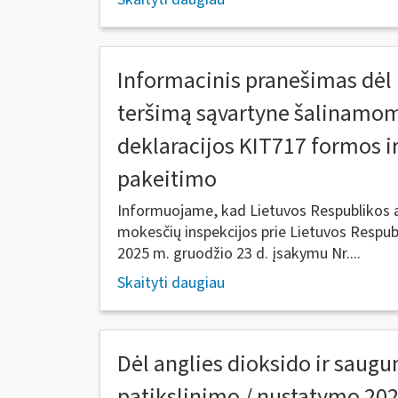
Informacinis pranešimas dėl
teršimą sąvartyne šalinamom
deklaracijos KIT717 formos ir
pakeitimo
Informuojame, kad Lietuvos Respublikos ap
mokesčių inspekcijos prie Lietuvos Respubl
2025 m. gruodžio 23 d. įsakymu Nr....
Skaityti daugiau
Dėl anglies dioksido ir sau
patikslinimo / nustatymo 20