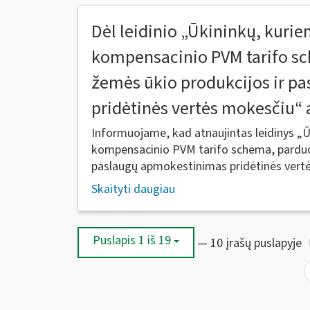
Dėl leidinio „Ūkininkų, kuri
kompensacinio PVM tarifo 
žemės ūkio produkcijos ir p
pridėtinės vertės mokesčiu“
Informuojame, kad atnaujintas leidinys „
kompensacinio PVM tarifo schema, pardu
paslaugų apmokestinimas pridėtinės vertės
Skaityti daugiau
Puslapis 1 iš 19
— 10 įrašų puslapyje