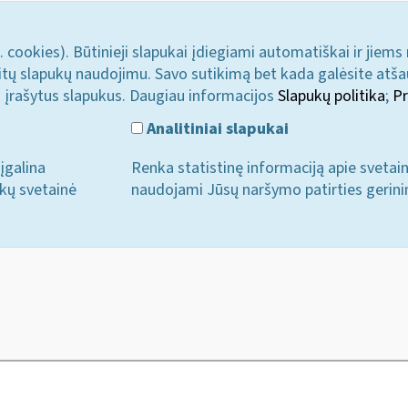
. cookies). Būtinieji slapukai įdiegiami automatiškai ir jiems
u kitų slapukų naudojimu. Savo sutikimą bet kada galėsite atš
i įrašytus slapukus. Daugiau informacijos
Slapukų politika
;
Pr
Analitiniai slapukai
įgalina
Renka statistinę informaciją apie svetai
ukų svetainė
naudojami Jūsų naršymo patirties gerini