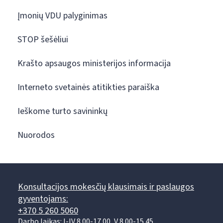
Įmonių VDU palyginimas
STOP šešėliui
Krašto apsaugos ministerijos informacija
Interneto svetainės atitikties paraiška
Ieškome turto savininkų
Nuorodos
Konsultacijos mokesčių klausimais ir paslaugos
gyventojams:
+370 5 260 5060
Darbo laikas: I-IV 8.00-17.00, V 8.00-15.45.