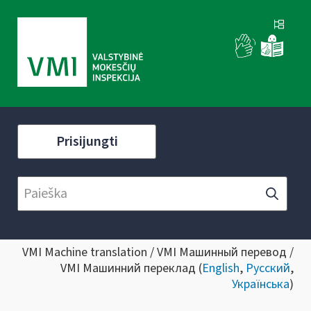
Prisijungti
VMI Machine translation / VMI Машинный перевод /
VMI Машинний переклад (
English
,
Русский
,
Українська
)