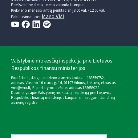
Prieššventinę dieną - viena valanda trumpiau.
Kiekvieno mėnesio antrą penktadienį 8.00 val. - 12.00 val.
Mano VMI
Paklausimas per
Valstybinė mokesčių inspekcija prie Lietuvos
Respublikos finansų ministerijos
Biudžetinė įstaiga. Juridinio asmens kodas — 188659752,
adresas: Vasario 16-osios g. 14, 01107 Vilnius, Lietuva, el.paštas:
vmi@vmi.lt
, E. pristatymo dėžutės adresas 188659752
Duomenys apie Valstybinę mokesčių inspekciją prie Lietuvos
Respublikos finansų ministerijos kaupiami ir saugomi Juridinių
asmenų registre