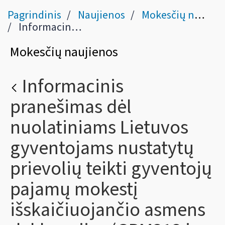
Pagrindinis
Naujienos
Mokesčių naujienos
Informacinis pranešimas dėl nuolatiniams Lietuvos gyventojams nustatytų prievolių teikti gyventojų pajamų mokestį išskaičiuojančio asmens deklaracijas (GPM313 ir GPM312 formas)
Mokesčių naujienos
Informacinis
pranešimas dėl
nuolatiniams Lietuvos
gyventojams nustatytų
prievolių teikti gyventojų
pajamų mokestį
išskaičiuojančio asmens