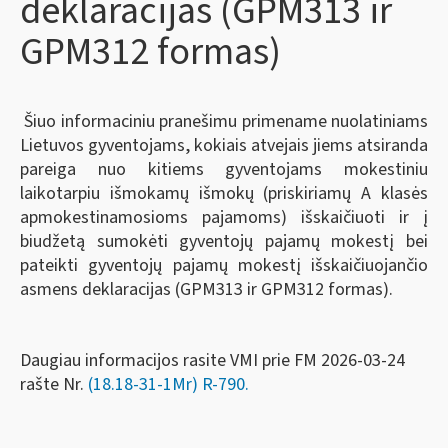
deklaracijas (GPM313 ir
GPM312 formas)
Šiuo informaciniu pranešimu primename nuolatiniams
Lietuvos gyventojams, kokiais atvejais jiems atsiranda
pareiga nuo kitiems gyventojams mokestiniu
laikotarpiu išmokamų išmokų (priskiriamų A klasės
apmokestinamosioms pajamoms) išskaičiuoti ir į
biudžetą sumokėti gyventojų pajamų mokestį bei
pateikti gyventojų pajamų mokestį išskaičiuojančio
asmens deklaracijas (GPM313 ir GPM312 formas).
Daugiau informacijos rasite VMI prie FM 2026-03-24
rašte Nr.
(18.18-31-1Mr) R-790.