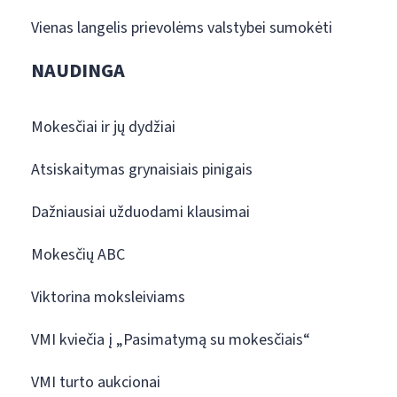
Vienas langelis prievolėms valstybei sumokėti
NAUDINGA
Mokesčiai ir jų dydžiai
Atsiskaitymas grynaisiais pinigais
Dažniausiai užduodami klausimai
Mokesčių ABC
Viktorina moksleiviams
VMI kviečia į „Pasimatymą su mokesčiais“
VMI turto aukcionai