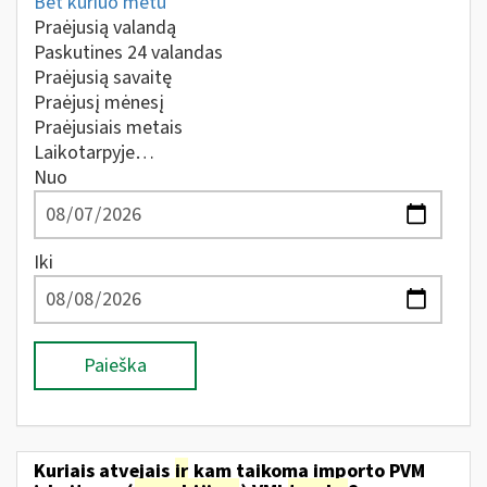
Bet kuriuo metu
Praėjusią valandą
Paskutines 24 valandas
Praėjusią savaitę
Praėjusį mėnesį
Praėjusiais metais
Laikotarpyje…
Nuo
Iki
Paieška
Kuriais atvejais
ir
kam taikoma importo PVM