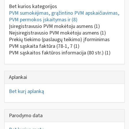
Bet kurios kategorijos
PVM sumokėjimas, grąžintino PVM apskaičiavimas,
PVM permokos įskaitymas ir
(8)
Įsiregistravusio PVM mokėtoju asmens
(1)
Neįsiregistravusio PVM mokėtoju asmens
(1)
Prekių tiekimo (paslaugų teikimo) įforminimas
PVM sąskaita faktūra (78-1, 7
(1)
PVM sąskaitos faktūros informacija (80 str.)
(1)
Aplankai
Bet kurį aplanką
Parodymo data