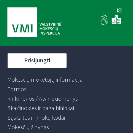
Prisijungti
Mokesčių mokėtojų informacija
Formos
Rinkmenos / Atviri duomenys
Skaičiuoklės ir pagalbininkai
Sąskaitos ir įmokų kodai
Mokesčių žinynas