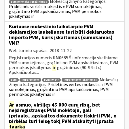
Mokesčių žinyno kategorijos:
pvm permokos grąžinimas
Pridėtinės vertės mokestis » PVM sumokėjimas,
grąžintino PVM apskaičiavimas, PVM permokos
įskaitymas ir
Kuriuose mokestinio laikotarpio PVM
deklaracijos laukeliuose turi būti deklaruotas
importo PVM, kuris įskaitomas (sumokamas)
VMI?
Web turinio sąrašas
2018-11-22
Registracijos numeris KM0685 Ši informacija skelbiama:
PVM sumokėjimas, grąžintino PVM apskaičiavimas, PVM
permokos įskaitymas
ir
grąžinimas (90-94 str.)
Apskaičiuotas...
Mokesčių
pvm
importo pvm
pvmį 94 str
importo pvm įskaitymas
žinyno kategorijos:
Pridėtinės vertės mokestis » PVM
sumokėjimas, grąžintino PVM apskaičiavimas, PVM
permokos įskaitymas ir
Ar
asmuo, viršijęs 45 000 eurų ribą, bet
neįsiregistravęs PVM mokėtoju, gali
(privalo...apskaitos dokumente išskirti PVM, o
pirkėjas turi teisę tokį PVM atskaityti įprasta
tvarka