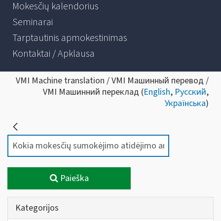
Mokesčių kalendorius
Seminarai
Tarptautinis apmokestinimas
Kontaktai / Apklausa
VMI Machine translation / VMI Машинный перевод /
VMI Машинний переклад (
English
,
Русский
,
Українська
)
Paieška
Kategorijos