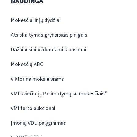
NAUDINGA
Mokesčiai ir jų dydžiai
Atsiskaitymas grynaisiais pinigais
Dažniausiai užduodami klausimai
Mokesčių ABC
Viktorina moksleiviams
VMI kviečia į „Pasimatymą su mokesčiais“
VMI turto aukcionai
Įmonių VDU palyginimas