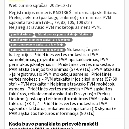
Web turinio sąrašas
2025-12-17
Registracijos numeris KM3136 Ši informacija skelbiama:
Prekių tiekimo (paslaugų teikimo) įforminimas PVM
sąskaita faktūra (78-1, 79, 82, 105, 109 str.)
Neįsiregistravusio PVM mokėtoju asmens PVM...
pvm išskyrimas
išskirti pvm ne pvm sąskaitoje faktūroje
pvm išskyrimas ne pvm sąskaitoje faktūroje
pvm suma ne pvm sąskaitoje faktūroje
Mokesčių žinyno
pvm sumą ne pvm sąskaitoje faktūroje
kategorijos:
Pridėtinės vertės mokestis » PVM
sumokėjimas, grąžintino PVM apskaičiavimas, PVM
permokos įskaitymas ir
Pridėtinės vertės mokestis »
PVM atskaita ir jos tikslinimas (57-69 str.) » PVM atskaita
» Įsiregistravusio PVM mokėtoju asmens
Pridėtinės
vertės mokestis » PVM atskaita ir jos tikslinimas (57-69
str.) » PVM atskaita » Neįsiregistravusio PVM mokėtoju
asmens
Pridėtinės vertės mokestis » PVM sąskaitos
faktūros, reikalavimai apskaitai (IX skyrius) » Prekių
tiekimo (paslaugų teikimo) įforminimas PVM sąskaita
faktūra (78-1, 7
Pridėtinės vertės mokestis » PVM
sąskaitos faktūros, reikalavimai apskaitai (IX skyrius) »
PVM sąskaitos faktūros informacija (80 str.)
Kada buvo panaikinta prievolė mokėti