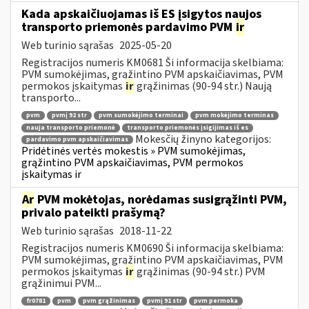
Kada apskaičiuojamas iš ES įsigytos naujos
transporto priemonės pardavimo PVM
ir
Web turinio sąrašas
2025-05-20
Registracijos numeris KM0681 Ši informacija skelbiama:
PVM sumokėjimas, grąžintino PVM apskaičiavimas, PVM
permokos įskaitymas
ir
grąžinimas (90-94 str.) Naują
transporto...
pvm
pvmį 92 str
pvm sumokėjimo terminai
pvm mokėjimo terminas
nauja transporto priemonė
transporto priemonės įsigijimas iš es
Mokesčių žinyno kategorijos:
pardavimo pvm apskaičiavimas
Pridėtinės vertės mokestis » PVM sumokėjimas,
grąžintino PVM apskaičiavimas, PVM permokos
įskaitymas ir
Ar
PVM mokėtojas, norėdamas susigrąžinti PVM,
privalo pateikti prašymą?
Web turinio sąrašas
2018-11-22
Registracijos numeris KM0690 Ši informacija skelbiama:
PVM sumokėjimas, grąžintino PVM apskaičiavimas, PVM
permokos įskaitymas
ir
grąžinimas (90-94 str.) PVM
grąžinimui PVM...
fr0781
pvm
pvm grąžinimas
pvmį 91 str
pvm permoka