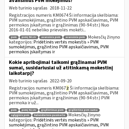
avansinius PVM mokėjimus?
Web turinio sąrašas
2018-11-22
Registracijos numeris KM0674 Ši informacija skelbiama:
PVM sumokėjimas, grąžintino PVM apskaičiavimas, PVM
permokos įskaitymas ir grąžinimas (90-94 str.) Nuo
2016-01-01 nebeliko prievolės mokėti...
Mokesčių žinyno
pvm
pvmį 90 str
avansinis pvm
avansinio pvm
kategorijos:
Pridėtinės vertės mokestis » PVM
sumokėjimas, grąžintino PVM apskaičiavimas, PVM
permokos įskaitymas ir
Kokie apribojimai taikomi grąžinamai PVM
sumai, susidariusiai už atitinkamą mokestinį
laikotarpį?
Web turinio sąrašas
2022-09-20
Registracijos numeris KM067
2
Ši informacija skelbiama:
PVM sumokėjimas, grąžintino PVM apskaičiavimas, PVM
permokos įskaitymas ir grąžinimas (90-94 str.) PVM
permoka ir už...
pvm
pvmį 91 str
grąžintinas pvm
grąžintino pvm suma
Mokesčių žinyno
sąlyginis pvm
kalendorinio pusmečio
kategorijos:
Pridėtinės vertės mokestis » PVM
sumokėjimas, grąžintino PVM apskaičiavimas, PVM