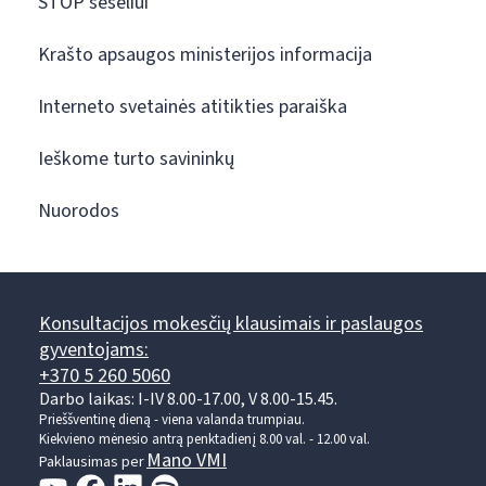
STOP šešėliui
Krašto apsaugos ministerijos informacija
Interneto svetainės atitikties paraiška
Ieškome turto savininkų
Nuorodos
Konsultacijos mokesčių klausimais ir paslaugos
gyventojams:
+370 5 260 5060
Darbo laikas: I-IV 8.00-17.00, V 8.00-15.45.
Prieššventinę dieną - viena valanda trumpiau.
Kiekvieno mėnesio antrą penktadienį 8.00 val. - 12.00 val.
Mano VMI
Paklausimas per