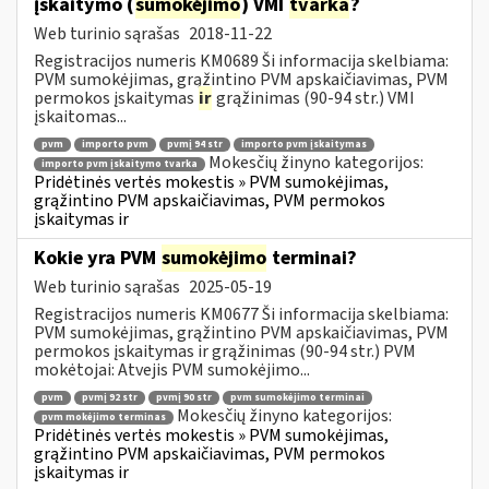
įskaitymo (
sumokėjimo
) VMI
tvarka
?
Web turinio sąrašas
2018-11-22
Registracijos numeris KM0689 Ši informacija skelbiama:
PVM sumokėjimas, grąžintino PVM apskaičiavimas, PVM
permokos įskaitymas
ir
grąžinimas (90-94 str.) VMI
įskaitomas...
pvm
importo pvm
pvmį 94 str
importo pvm įskaitymas
Mokesčių žinyno kategorijos:
importo pvm įskaitymo tvarka
Pridėtinės vertės mokestis » PVM sumokėjimas,
grąžintino PVM apskaičiavimas, PVM permokos
įskaitymas ir
Kokie yra PVM
sumokėjimo
terminai?
Web turinio sąrašas
2025-05-19
Registracijos numeris KM0677 Ši informacija skelbiama:
PVM sumokėjimas, grąžintino PVM apskaičiavimas, PVM
permokos įskaitymas ir grąžinimas (90-94 str.) PVM
mokėtojai: Atvejis PVM sumokėjimo...
pvm
pvmį 92 str
pvmį 90 str
pvm sumokėjimo terminai
Mokesčių žinyno kategorijos:
pvm mokėjimo terminas
Pridėtinės vertės mokestis » PVM sumokėjimas,
grąžintino PVM apskaičiavimas, PVM permokos
įskaitymas ir