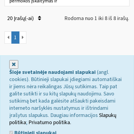
permokos įskaitymas ir
20 Įrašų(-ai)
Rodoma nuo 1 iki 8 iš 8 irašų.
1
Uždaryti
Šioje svetainėje naudojami slapukai
(angl.
cookies). Būtinieji slapukai įdiegiami automatiškai
ir jiems nėra reikalingas Jūsų sutikimas. Taip pat
galite sutikti ir su kitų slapukų naudojimu. Savo
sutikimą bet kada galėsite atšaukti pakeisdami
interneto naršyklės nustatymus ir ištrindami
įrašytus slapukus. Daugiau informacijos
Slapukų
politika
;
Privatumo politika.
Būtinieji slapukai