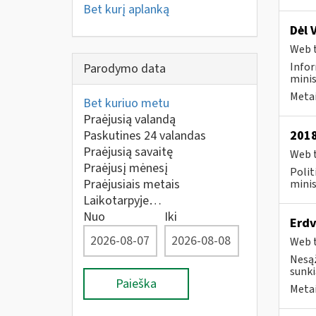
Bet kurį aplanką
Dėl 
Web t
Infor
Parodymo data
minis
Metai
Bet kuriuo metu
Praėjusią valandą
Paskutines 24 valandas
2018
Praėjusią savaitę
Web t
Praėjusį mėnesį
Polit
Praėjusiais metais
minis
Laikotarpyje…
Nuo
Iki
Erdv
Web t
Nesąž
sunkia
Paieška
Metai