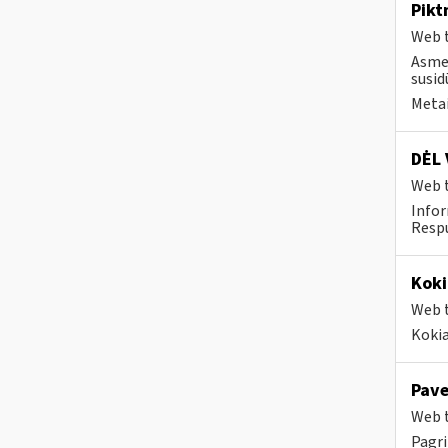
Pikt
Web t
Asmen
susid
Metai
DĖL 
Web t
Infor
Respu
Koki
Web t
Kokia
Pave
Web t
Pagri