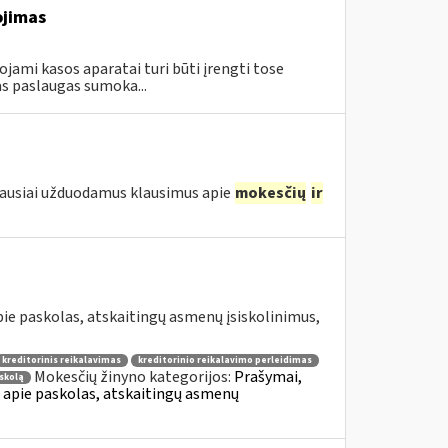
ojimas
ami kasos aparatai turi būti įrengti tose
s paslaugas sumoka...
iausiai užduodamus klausimus apie
mokesčių
ir
e paskolas, atskaitingų asmenų įsiskolinimus,
kreditorinis reikalavimas
kreditorinio reikalavimo perleidimas
Mokesčių žinyno kategorijos:
Prašymai,
skolą
apie paskolas, atskaitingų asmenų