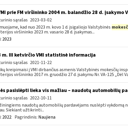
VMI prie FM viršininko 2004 m. balandžio 28 d. įsakymo 
urinio sąrašas
2023-03-02
muojame, kad nuo 2023 m. kovo 1 d. įsigaliojo Valstybinės
mokesč
terijos viršininko 2023 m. vasario 28 d. įsakymas...
:
2023
 m. III ketvirčio VMI statistinė informacija
urinio sąrašas
2021-11-22
ikų kreipimaisi į VMI dirbančius asmenis Valstybinės mokesčių insp
terijos viršininko 2017 m. gruodžio 27 d. įsakymu Nr. VA-125 „Dėl Va
ės pasislėpti lieka vis mažiau – naudotų automobilių p
urinio sąrašas
2022-10-11
iningiems naudotų automobilių pardavėjams nuslėpti vykdomą ne
u. Siekiant užtikrinti...
:
2022
Pagrindinis:
Naujiena