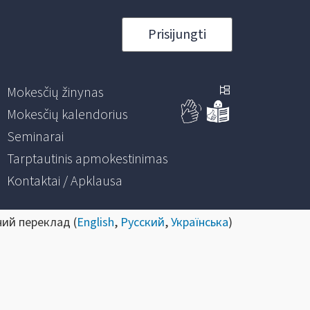
Prisijungti
Mokesčių žinynas
Mokesčių kalendorius
Seminarai
Tarptautinis apmokestinimas
Kontaktai / Apklausa
ний переклад (
English
,
Русский
,
Українська
)