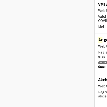
VMI 
Web t
Valst
COVID
Metai
Ar
ga
Web t
Regis
grąži
susim
duome
Akci
Web t
Pagri
akciz