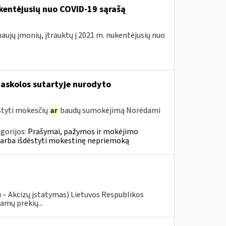
kentėjusių nuo COVID-19 sąrašą
naujų įmonių, įtrauktų į 2021 m. nukentėjusių nuo
askolos sutartyje nurodyto
styti mokesčių
ar
baudų sumokėjimą Norėdami
gorijos:
Prašymai, pažymos ir mokėjimo
 arba išdėstyti mokestinę nepriemoką
u – Akcizų įstatymas) Lietuvos Respublikos
amų prekių...