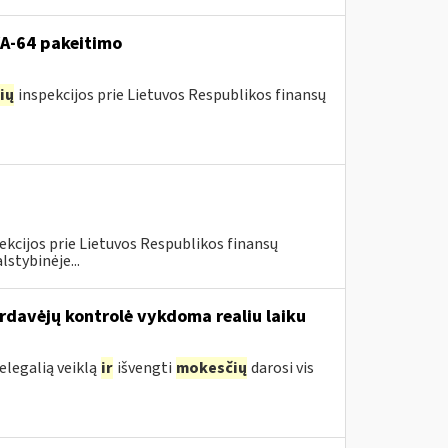
VA-64 pakeitimo
ių
inspekcijos prie Lietuvos Respublikos finansų
ekcijos prie Lietuvos Respublikos finansų
lstybinėje...
ardavėjų kontrolė vykdoma realiu laiku
legalią veiklą
ir
išvengti
mokesčių
darosi vis