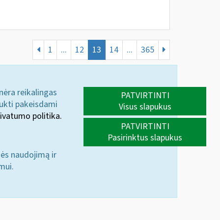
1
...
12
13
14
...
365
 nėra reikalingas
PATVIRTINTI
aukti pakeisdami
Visus slapukus
ivatumo politika.
PATVIRTINTI
Pasirinktus slapukus
nės naudojimą ir
mui.