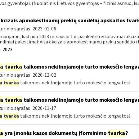
vos gyventojai. (Nuolatinis Lietuvos gyventojas – fizinis asmuo, kuri
akcizais apmokestinamų prekių sandėlių apskaitos tvar
urinio sąrašas
2023-01-06
muojame, kad nuo 2023 m. sausio 1 d. pasikeitė reikalavimai akciz
ndiniai pakeitimai: Visa akcizais apmokestinamų prekių sandėlio (to
:
2023
ia
tvarka
taikomos nekilnojamojo turto mokesčio lengv
urinio sąrašas
2020-12-02
a
tvarka
taikomos nekilnojamojo turto mokesčio lengvatos?
ia
tvarka
taikomos nekilnojamojo turto mokesčio lengv
urinio sąrašas
2020-11-17
a
tvarka
taikomos nekilnojamojo turto mokesčio lengvatos?
ia
yra įmonės kasos dokumentų įforminimo
tvarka
?