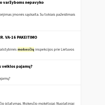
io varžyboms nepavyko
ebėjimas įmonės sąskaita. Su tokiais pažeidimais
NR. VA-16 PAKEITIMO
 Valstybinės
mokesčių
inspekcijos prie Lietuvos
s veiklos pajamų?
pajamų?
čio įstatymas. Mokesčio mokėtojai: Nuolatiniai