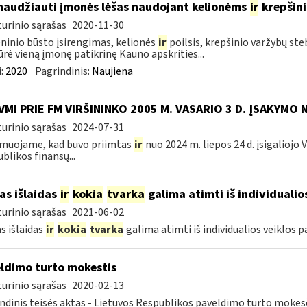
naudžiauti įmonės lėšas naudojant kelionėms
ir
krepšin
urinio sąrašas
2020-11-30
inio būsto įsirengimas, kelionės
ir
poilsis, krepšinio varžybų st
ūrė vieną įmonę patikrinę Kauno apskrities...
:
2020
Pagrindinis:
Naujiena
VMI PRIE FM VIRŠININKO 2005 M. VASARIO 3 D. ĮSAKYMO 
urinio sąrašas
2024-07-31
muojame, kad buvo priimtas
ir
nuo 2024 m. liepos 24 d. įsigaliojo
blikos finansų...
as išlaidas
ir
kokia
tvarka
galima atimti iš individualio
urinio sąrašas
2021-06-02
s išlaidas
ir
kokia
tvarka
galima atimti iš individualios veiklos 
ldimo turto mokestis
urinio sąrašas
2020-02-13
ndinis teisės aktas - Lietuvos Respublikos paveldimo turto mokes