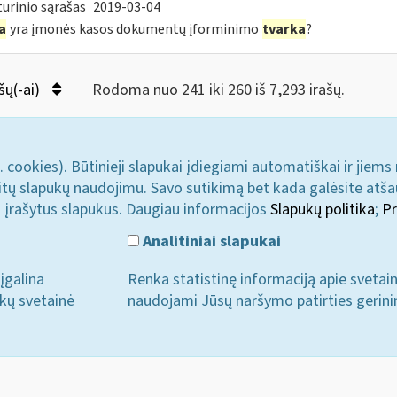
urinio sąrašas
2019-03-04
a
yra įmonės kasos dokumentų įforminimo
tvarka
?
šų(-ai)
Rodoma nuo 241 iki 260 iš 7,293 irašų.
. cookies). Būtinieji slapukai įdiegiami automatiškai ir jiems
u kitų slapukų naudojimu. Savo sutikimą bet kada galėsite atš
i įrašytus slapukus. Daugiau informacijos
Slapukų politika
;
Pr
Analitiniai slapukai
įgalina
Renka statistinę informaciją apie svetai
ukų svetainė
naudojami Jūsų naršymo patirties gerini