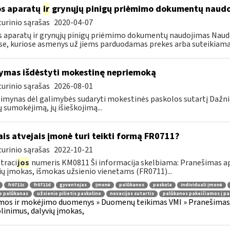
s aparatų
ir
grynųjų pinigų priėmimo dokumentų naud
urinio sąrašas
2020-04-07
 aparatų ir grynųjų pinigų priėmimo dokumentų naudojimas Naudoj
se, kuriose asmenys už jiems parduodamas prekes arba suteikiama
ymas išdėstyti mokestinę nepriemoką
urinio sąrašas
2026-08-01
imynas dėl galimybės sudaryti mokestinės paskolos sutartį Dažn
 sumokėjimą, jų išieškojimą...
ais atvejais įmonė turi teikti formą FR0711?
urinio sąrašas
2022-10-21
traci
jos
numeris KM0811 Ši informacija skelbiama: Pranešimas api
ių įmokas, išmokas užsienio vienetams (FR0711)...
fr0711c
fr0711d
gyventojas
įmonė
palūkanos
paskola
individuali įmonė
o palūkanas
užsienio pilietis paskolino
novacijos sutartis
palūkanos pakeičiamos į pa
os ir mokėjimo duomenys » Duomenų teikimas VMI » Pranešimas 
olinimus, dalyvių įmokas,