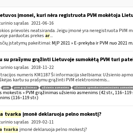
etuvos įmonei, kuri nėra registruota PVM mokėtoja Lietu
urinio sąrašas
2021-06-16
okios prievolės neatsiranda. Jeigu įmonė yra neregistruota PVM mo
voje parduotas prekes
ar
...
čių įstatymų pakeitimai:
MĮP 2021 » E-prekyba ir PVM nuo 2021 m. 
u su prašymu grąžinti Lietuvoje sumokėtą PVM turi pate
urinio sąrašas
2018-11-22
tracijos numeris KM1187 Ši informacija skelbiama: Užsienio ap
škėjas kartu su prašymu grąžinti PVM elektroninėmis...
pvm
pvm grąžinimas
užsienio asmenims
užsienio apmokestinamiesiems asmenim
s mokestis » PVM grąžinimas užsienio asmenims (42 str., 116–119
ims (116–119 str.)
ia
tvarka
įmonė deklaruoja pelno mokestį?
urinio sąrašas
2019-02-11
a
tvarka
įmonė deklaruoja pelno mokestį?