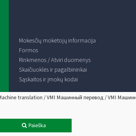
Mokesčių mokėtojų informacija
Formos
Rinkmenos / Atviri duomenys
Skaičiuoklės ir pagalbininkai
Sąskaitos ir įmokų kodai
Machine translation / VMI Машинный перевод / VMI Машин
Paieška