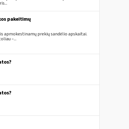
s...
kos pakeitimų
ais apmokestinamų prekių sandėlio apskaitai.
liau –...
atos?
atos?