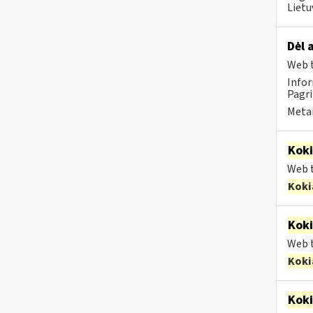
Lietu
Dėl 
Web t
Infor
Pagri
Metai
Kok
Web t
Koki
Kok
Web t
Koki
Kok