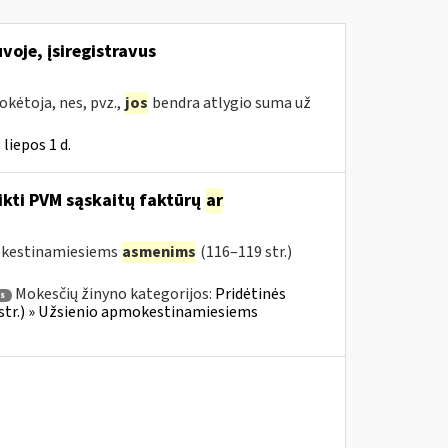
voje, įsiregistravus
kėtoja, nes, pvz.,
jos
bendra atlygio suma už
liepos 1 d.
ikti PVM sąskaitų faktūrų
ar
mokestinamiesiems
asmenims
(116–119 str.)
Mokesčių žinyno kategorijos:
Pridėtinės
s
 str.) » Užsienio apmokestinamiesiems