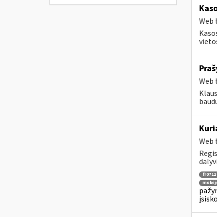
Kaso
Web t
Kasos
vieto
Praš
Web t
Klaus
baudų
Kuri
Web t
Regis
dalyv
fr0711
mokėj
pažym
įsisk