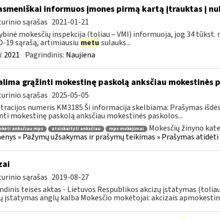
asmeniškai informuos įmones pirmą kartą įtrauktas į nu
urinio sąrašas
2021-01-21
ybinė mokesčių inspekcija (toliau – VMI) informuoja, jog 34 tūkst. 
-19 sąrašą, artimiausiu
metu
sulauks...
:
2021
Pagrindinis:
Naujiena
lima grąžinti mokestinę paskolą anksčiau mokestinės p
urinio sąrašas
2025-05-05
tracijos numeris KM3185 Ši informacija skelbiama: Prašymas išdė
nti mokestinę paskolą anksčiau mokestinės paskolos...
Mokesčių žinyno kate
okėti anksčiau mps
atsiskaityti anksčiau
mps mokėjimai
nys » Pažymų užsakymas ir prašymų teikimas » Prašymas atidėti
zai
urinio sąrašas
2019-08-27
ndinis teisės aktas - Lietuvos Respublikos akcizų įstatymas (tolia
ų įstatymas anglų kalba Mokesčio mokėtojai: akcizais apmokestin