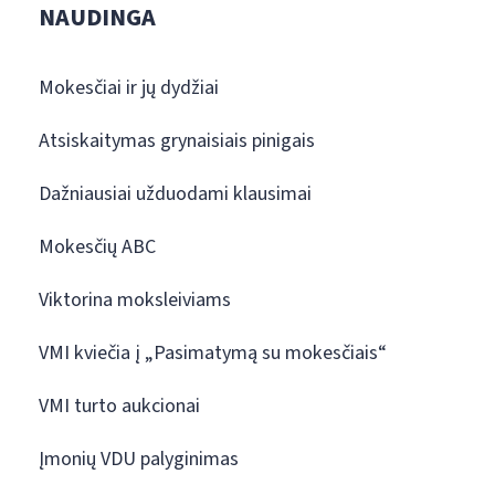
NAUDINGA
Mokesčiai ir jų dydžiai
Atsiskaitymas grynaisiais pinigais
Dažniausiai užduodami klausimai
Mokesčių ABC
Viktorina moksleiviams
VMI kviečia į „Pasimatymą su mokesčiais“
VMI turto aukcionai
Įmonių VDU palyginimas