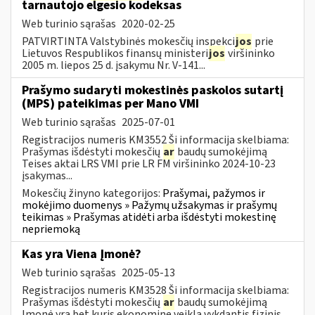
tarnautojo elgesio kodeksas
Web turinio sąrašas
2020-02-25
PATVIRTINTA Valstybinės mokesčių inspekci
jos
prie
Lietuvos Respublikos finansų ministeri
jos
viršininko
2005 m. liepos 25 d. įsakymu Nr. V-141...
Prašymo sudaryti mokestinės paskolos sutartį
(MPS) pateikimas per Mano VMI
Web turinio sąrašas
2025-07-01
Registracijos numeris KM3552 Ši informacija skelbiama:
Prašymas išdėstyti mokesčių
ar
baudų sumokėjimą
Teises aktai LRS VMI prie LR FM viršininko 2024-10-23
įsakymas...
Mokesčių žinyno kategorijos:
Prašymai, pažymos ir
mokėjimo duomenys » Pažymų užsakymas ir prašymų
teikimas » Prašymas atidėti arba išdėstyti mokestinę
nepriemoką
Kas yra Viena Įmonė?
Web turinio sąrašas
2025-05-13
Registracijos numeris KM3528 Ši informacija skelbiama:
Prašymas išdėstyti mokesčių
ar
baudų sumokėjimą
Įmonė yra bet kuris ekonominę veiklą vykdantis fizinis...