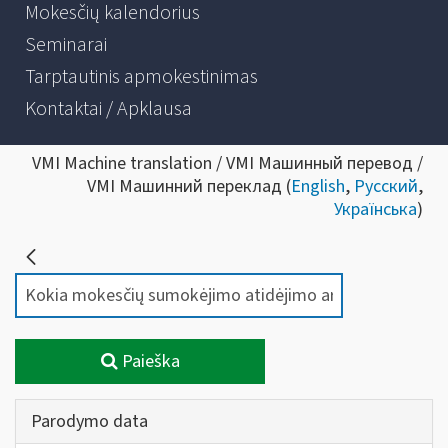
Mokesčių kalendorius
Seminarai
Tarptautinis apmokestinimas
Kontaktai / Apklausa
VMI Machine translation / VMI Машинный перевод /
VMI Машинний переклад (
English
,
Русский
,
Українська
)
Paieška
Parodymo data