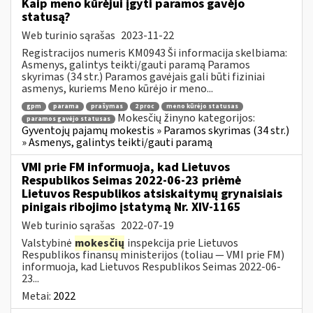
Kaip meno kūrėjui įgyti paramos gavėjo
statusą?
Web turinio sąrašas
2023-11-22
Registracijos numeris KM0943 Ši informacija skelbiama:
Asmenys, galintys teikti/gauti paramą Paramos
skyrimas (34 str.) Paramos gavėjais gali būti fiziniai
asmenys, kuriems Meno kūrėjo ir meno...
gpm
parama
prašymas
2 proc
meno kūrėjo statusas
Mokesčių žinyno kategorijos:
paramos gavėjo statusas
Gyventojų pajamų mokestis » Paramos skyrimas (34 str.)
» Asmenys, galintys teikti/gauti paramą
VMI prie FM informuoja, kad Lietuvos
Respublikos Seimas 2022-06-23 priėmė
Lietuvos Respublikos atsiskaitymų grynaisiais
pinigais ribojimo įstatymą Nr. XIV-1165
Web turinio sąrašas
2022-07-19
Valstybinė
mokesčių
inspekcija prie Lietuvos
Respublikos finansų ministerijos (toliau — VMI prie FM)
informuoja, kad Lietuvos Respublikos Seimas 2022-06-
23...
Metai:
2022