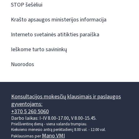
STOP šešėliui
Krašto apsaugos ministerijos informacija
Interneto svetainės atitikties paraiška
Ieškome turto savininkų
Nuorodos
Konsultacijos mokesčių klausimais ir paslaugos
gyventojams:
+370 5 260 5060
Darbo laikas: I-IV 8.00-17.00, V 8.00-15.45.
Prieššventinę dieną - viena valanda trumpiau.
Kiekvieno mėnesio antrą penktadienį 8.00 val. - 12.00 val.
Mano VMI
Paklausimas per