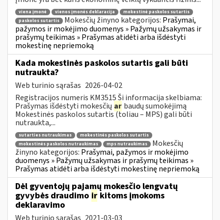
viena įmonė
vienos įmonės deklaracija
mokestinė paskolos sutartis
Mokesčių žinyno kategorijos:
Prašymai,
paskolos sutartis
pažymos ir mokėjimo duomenys » Pažymų užsakymas ir
prašymų teikimas » Prašymas atidėti arba išdėstyti
mokestinę nepriemoką
Kada mokestinės paskolos sutartis gali būti
nutraukta?
Web turinio sąrašas
2026-04-02
Registracijos numeris KM3515 Ši informacija skelbiama:
Prašymas išdėstyti mokesčių
ar
baudų sumokėjimą
Mokestinės paskolos sutartis (toliau – MPS) gali būti
nutraukta,...
sutarties nutraukimas
mokestinės paskolos sutartis
Mokesčių
mokestinės paskolos nutraukimas
mps nutraukimas
žinyno kategorijos:
Prašymai, pažymos ir mokėjimo
duomenys » Pažymų užsakymas ir prašymų teikimas »
Prašymas atidėti arba išdėstyti mokestinę nepriemoką
Dėl gyventojų pajamų mokesčio lengvatų
gyvybės draudimo
ir
kitoms įmokoms
deklaravimo
Web turinio sąrašas
2021-03-03