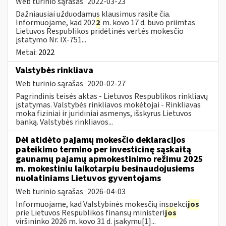
Web turinio sąrašas
2022-03-23
Dažniausiai užduodamus klausimus rasite čia.
Informuojame, kad 202
2
m. kovo 17 d. buvo priimtas
Lietuvos Respublikos pridėtinės vertės mokesčio
įstatymo Nr. IX-751...
Metai:
2022
Valstybės rinkliava
Web turinio sąrašas
2020-02-27
Pagrindinis teisės aktas - Lietuvos Respublikos rinkliavų
įstatymas. Valstybės rinkliavos mokėtojai - Rinkliavas
moka fiziniai ir juridiniai asmenys, išskyrus Lietuvos
banką. Valstybės rinkliavos...
Dėl atidėto pajamų mokesčio deklaracijos
pateikimo termino per investicinę sąskaitą
gaunamų pajamų apmokestinimo režimu 2025
m. mokestiniu laikotarpiu besinaudojusiems
nuolatiniams Lietuvos gyventojams
Web turinio sąrašas
2026-04-03
Informuojame, kad Valstybinės mokesčių inspekci
jos
prie Lietuvos Respublikos finansų ministeri
jos
viršininko 2026 m. kovo 31 d. įsakymu[1]...