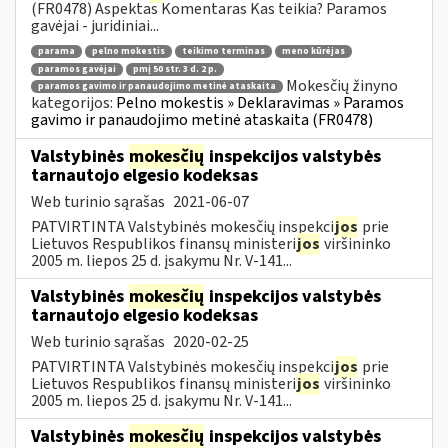
(FR0478) Aspektas Komentaras Kas teikia? Paramos
gavėjai - juridiniai...
parama
pelno mokestis
teikimo terminas
meno kūrėjas
paramos gavėjai
pmį 50 str. 3 d. 2 p.
Mokesčių žinyno
paramos gavimo ir panaudojimo metinė ataskaita
kategorijos:
Pelno mokestis » Deklaravimas » Paramos
gavimo ir panaudojimo metinė ataskaita (FR0478)
Valstybinės
mokesčių
inspekcijos valstybės
tarnautojo elgesio kodeksas
Web turinio sąrašas
2021-06-07
PATVIRTINTA Valstybinės mokesčių inspekci
jos
prie
Lietuvos Respublikos finansų ministeri
jos
viršininko
2005 m. liepos 25 d. įsakymu Nr. V-141...
Valstybinės
mokesčių
inspekcijos valstybės
tarnautojo elgesio kodeksas
Web turinio sąrašas
2020-02-25
PATVIRTINTA Valstybinės mokesčių inspekci
jos
prie
Lietuvos Respublikos finansų ministeri
jos
viršininko
2005 m. liepos 25 d. įsakymu Nr. V-141...
Valstybinės
mokesčių
inspekcijos valstybės