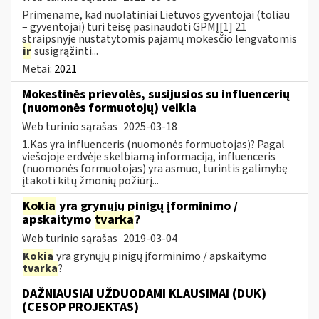
Primename, kad nuolatiniai Lietuvos gyventojai (toliau
– gyventojai) turi teisę pasinaudoti GPMĮ[1] 21
straipsnyje nustatytomis pajamų mokesčio lengvatomis
ir
susigrąžinti...
Metai:
2021
Mokestinės prievolės, susijusios su influencerių
(nuomonės formuotojų) veikla
Web turinio sąrašas
2025-03-18
1.Kas yra influenceris (nuomonės formuotojas)? Pagal
viešojoje erdvėje skelbiamą informaciją, influenceris
(nuomonės formuotojas) yra asmuo, turintis galimybę
įtakoti kitų žmonių požiūrį...
Kokia
yra grynųjų pinigų įforminimo /
apskaitymo
tvarka
?
Web turinio sąrašas
2019-03-04
Kokia
yra grynųjų pinigų įforminimo / apskaitymo
tvarka
?
DAŽNIAUSIAI UŽDUODAMI KLAUSIMAI (DUK)
(CESOP PROJEKTAS)