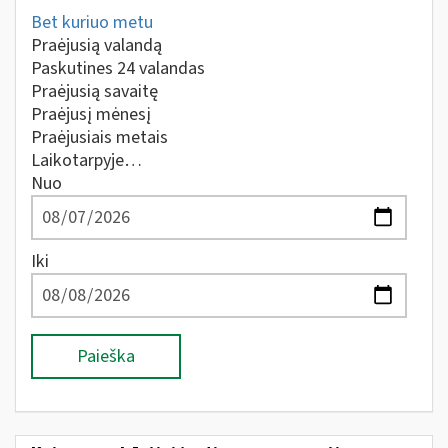
Bet kuriuo metu
Praėjusią valandą
Paskutines 24 valandas
Praėjusią savaitę
Praėjusį mėnesį
Praėjusiais metais
Laikotarpyje…
Nuo
Iki
Paieška