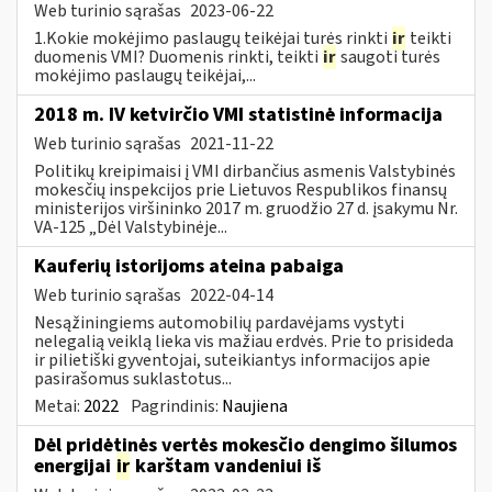
Web turinio sąrašas
2023-06-22
1.Kokie mokėjimo paslaugų teikėjai turės rinkti
ir
teikti
duomenis VMI? Duomenis rinkti, teikti
ir
saugoti turės
mokėjimo paslaugų teikėjai,...
2018 m. IV ketvirčio VMI statistinė informacija
Web turinio sąrašas
2021-11-22
Politikų kreipimaisi į VMI dirbančius asmenis Valstybinės
mokesčių inspekcijos prie Lietuvos Respublikos finansų
ministerijos viršininko 2017 m. gruodžio 27 d. įsakymu Nr.
VA-125 „Dėl Valstybinėje...
Kauferių istorijoms ateina pabaiga
Web turinio sąrašas
2022-04-14
Nesąžiningiems automobilių pardavėjams vystyti
nelegalią veiklą lieka vis mažiau erdvės. Prie to prisideda
ir pilietiški gyventojai, suteikiantys informacijos apie
pasirašomus suklastotus...
Metai:
2022
Pagrindinis:
Naujiena
Dėl pridėtinės vertės mokesčio dengimo šilumos
energijai
ir
karštam vandeniui iš