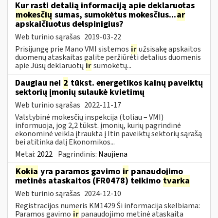
Kur rasti detalią informaciją apie deklaruotas
mokesčių
sumas, sumokėtus mokesčius...
ar
apskaičiuotus delspinigius?
Web turinio sąrašas
2019-03-22
Prisijungę prie Mano VMI sistemos
ir
užsisakę apskaitos
duomenų ataskaitas galite peržiūrėti detalius duomenis
apie Jūsų deklaruotų
ir
sumokėtų...
Daugiau nei
2
tūkst. energetikos kainų paveiktų
sektorių įmonių sulaukė kvietimų
Web turinio sąrašas
2022-11-17
Valstybinė mokesčių inspekcija (toliau – VMI)
informuoja, jog 2,2 tūkst. įmonių, kurių pagrindinė
ekonominė veikla įtraukta į Itin paveiktų sektorių sąrašą
bei atitinka dalį Ekonomikos...
Metai:
2022
Pagrindinis:
Naujiena
Kokia
yra paramos gavimo
ir
panaudojimo
metinės ataskaitos (FR0478) teikimo
tvarka
Web turinio sąrašas
2024-12-10
Registracijos numeris KM1429 Ši informacija skelbiama:
Paramos gavimo
ir
panaudojimo metinė ataskaita