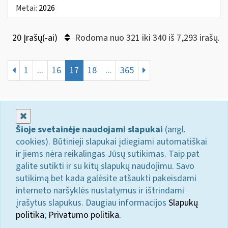
Metai:
2026
20 Įrašų(-ai)
Rodoma nuo 321 iki 340 iš 7,293 irašų.
1
...
16
17
18
...
365
Uždaryti
Šioje svetainėje naudojami slapukai
(angl.
cookies). Būtinieji slapukai įdiegiami automatiškai
ir jiems nėra reikalingas Jūsų sutikimas. Taip pat
galite sutikti ir su kitų slapukų naudojimu. Savo
sutikimą bet kada galėsite atšaukti pakeisdami
interneto naršyklės nustatymus ir ištrindami
įrašytus slapukus. Daugiau informacijos
Slapukų
politika
;
Privatumo politika.