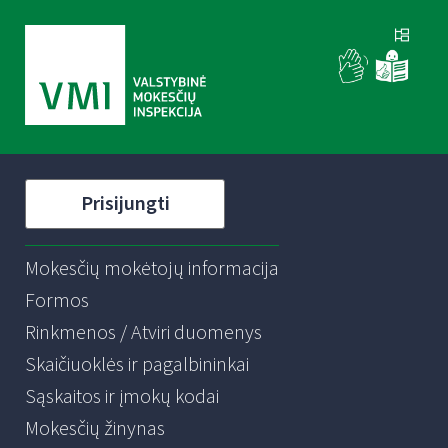
Prisijungti
Mokesčių mokėtojų informacija
Formos
Rinkmenos / Atviri duomenys
Skaičiuoklės ir pagalbininkai
Sąskaitos ir įmokų kodai
Mokesčių žinynas