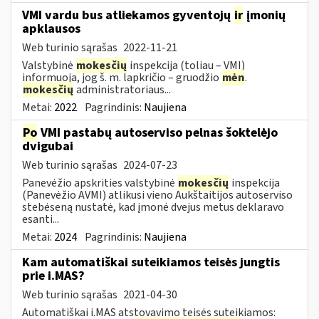
VMI vardu bus atliekamos gyventojų
ir
įmonių
apklausos
Web turinio sąrašas
2022-11-21
Valstybinė
mokesčių
inspekcija (toliau – VMI)
informuoja, jog š. m. lapkričio – gruodžio
mėn
.
mokesčių
administratoriaus...
Metai:
2022
Pagrindinis:
Naujiena
Po
VMI pastabų autoserviso pelnas šoktelėjo
dvigubai
Web turinio sąrašas
2024-07-23
Panevėžio apskrities valstybinė
mokesčių
inspekcija
(Panevėžio AVMI) atlikusi vieno Aukštaitijos autoserviso
stebėseną nustatė, kad įmonė dvejus metus deklaravo
esanti...
Metai:
2024
Pagrindinis:
Naujiena
Kam automatiškai suteikiamos teisės jungtis
prie i.MAS?
Web turinio sąrašas
2021-04-30
Automatiškai i.MAS atstovavimo teisės suteikiamos: