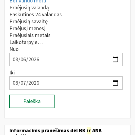
Bet kuriuo metu
Praėjusią valandą
Paskutines 24 valandas
Praėjusią savaitę
Praėjusį mėnesį
Praėjusiais metais
Laikotarpyje…
Nuo
Iki
Paieška
Informacinis pranešimas dėl BK
ir
ANK