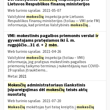
Lietuvos Respublikos finansų ministerijos
Web turinio sąrašas
2021-05-07
Valstybinė
mokesčių
inspekcija prie Lietuvos
Respublikos finansų ministerijos (toliau — VMI prie FM)
informuoja, kad priimtas Valstybinės
mokesčių
...
VMI: mokestinės pagalbos priemonės verslui
ir
gyventojams pratęsiamos iki š. m.
rugpjūčio...31 d. +
2
mėn
.
Web turinio sąrašas
2021-04-26
Valstybinė
mokesčių
inspekcija (toliau – VMI)
informuoja, jog pratęsus mokestinės pagalbos
priemonių taikymo terminus į nukentėjusių nuo COVID-
19 sąrašus įtrauktiems...
Metai:
2021
Mokesčių
administratoriaus išankstinis
įsipareigojimas dėl
mokesčių
teisės aktų
nuostatų
Web turinio sąrašas
2021-07-20
Mokesčių
mokėtojas turi teisę kreiptis į
mokesčių