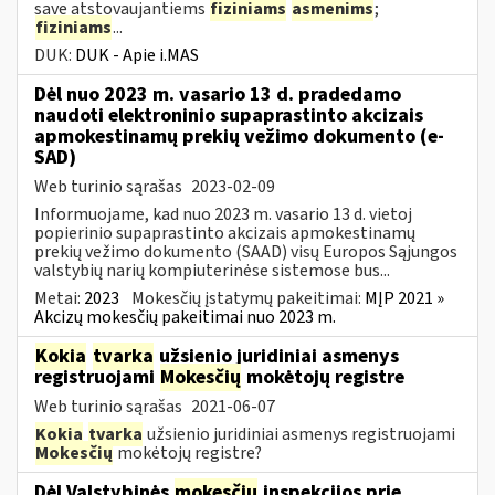
save atstovaujantiems
fiziniams
asmenims
;
fiziniams
...
DUK:
DUK - Apie i.MAS
Dėl nuo 2023 m. vasario 13 d. pradedamo
naudoti elektroninio supaprastinto akcizais
apmokestinamų prekių vežimo dokumento (e-
SAD)
Web turinio sąrašas
2023-02-09
Informuojame, kad nuo 2023 m. vasario 13 d. vietoj
popierinio supaprastinto akcizais apmokestinamų
prekių vežimo dokumento (SAAD) visų Europos Sąjungos
valstybių narių kompiuterinėse sistemose bus...
Metai:
2023
Mokesčių įstatymų pakeitimai:
MĮP 2021 »
Akcizų mokesčių pakeitimai nuo 2023 m.
Kokia
tvarka
užsienio juridiniai asmenys
registruojami
Mokesčių
mokėtojų registre
Web turinio sąrašas
2021-06-07
Kokia
tvarka
užsienio juridiniai asmenys registruojami
Mokesčių
mokėtojų registre?
Dėl Valstybinės
mokesčių
inspekcijos prie