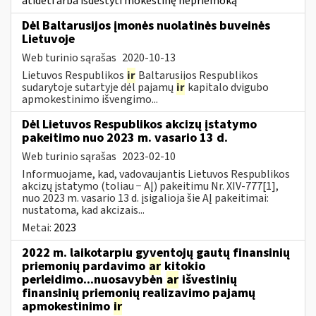
atidėti arba išdėstyti mokestinę nepriemoką
Dėl Baltarusijos įmonės nuolatinės buveinės
Lietuvoje
Web turinio sąrašas
2020-10-13
Lietuvos Respublikos
ir
Baltarusijos Respublikos
sudarytoje sutartyje dėl pajamų
ir
kapitalo dvigubo
apmokestinimo išvengimo...
Dėl Lietuvos Respublikos akcizų įstatymo
pakeitimo nuo 2023 m. vasario 13 d.
Web turinio sąrašas
2023-02-10
Informuojame, kad, vadovaujantis Lietuvos Respublikos
akcizų įstatymo (toliau − AĮ) pakeitimu Nr. XIV-777[1],
nuo 2023 m. vasario 13 d. įsigalioja šie AĮ pakeitimai:
nustatoma, kad akcizais...
Metai:
2023
2022 m. laikotarpiu gyventojų gautų finansinių
priemonių pardavimo
ar
kitokio
perleidimo...nuosavybėn
ar
išvestinių
finansinių priemonių realizavimo pajamų
apmokestinimo
ir