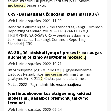
administratorių su prašymu pritarti jo siūlomam
mokesčių
teisės aktų...
CRS - Dažniausiai užduodami klausimai (DUK)
Web turinio sąrašas
2021-11-09
Bendrasis duomenų teikimo standartas, (angl. Common
Reporting Standard, toliau — CRS) VARTOJAMŲ
TRUMPINIŲ SĄRAŠAS CRS — Bendrasis duomenų
teikimo standartas (angl. Common Reporting
Standart). CRS...
VA-80 „Dėl atsiskaitymų už prekes
ir
paslaugas
duomenų teikimo valstybinei
mokesčių
Web turinio sąrašas
2022-10-21
Informuojame, jog VMI prie FM[1], įgyvendindama
Lietuvos Respublikos
mokesčių
administravimo
įstatymo Nr. IX-211
2
40 straipsnio pakeitimo...
Metai:
2022
Pagrindinis:
Mokesčio naujiena
Įvertinus ekonomikos atsigavimą, keičiasi
mokestinių pagalbos priemonių taikymo
terminai
Web turinio sąrašas
2020-09-24