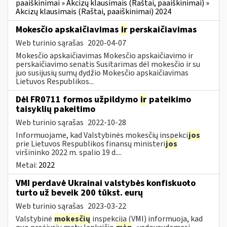
paaiškinimai » Akcizų klausimais (Raštai, paaiškinimai) »
Akcizų klausimais (Raštai, paaiškinimai) 2024
Mokesčio apskaičiavimas
ir
perskaičiavimas
Web turinio sąrašas
2020-04-07
Mokesčio apskaičiavimas Mokesčio apskaičiavimo ir
perskaičiavimo senatis Susitarimas dėl mokesčio ir su
juo susijusių sumų dydžio Mokesčio apskaičiavimas
Lietuvos Respublikos...
Dėl FR0711 formos užpildymo
ir
pateikimo
taisyklių pakeitimo
Web turinio sąrašas
2022-10-28
Informuojame, kad Valstybinės mokesčių inspekci
jos
prie Lietuvos Respublikos finansų ministeri
jos
viršininko 2022 m. spalio 19 d....
Metai:
2022
VMI perdavė Ukrainai valstybės konfiskuoto
turto už beveik 200 tūkst. eurų
Web turinio sąrašas
2023-03-22
Valstybinė
mokesčių
inspekcija (VMI) informuoja, kad