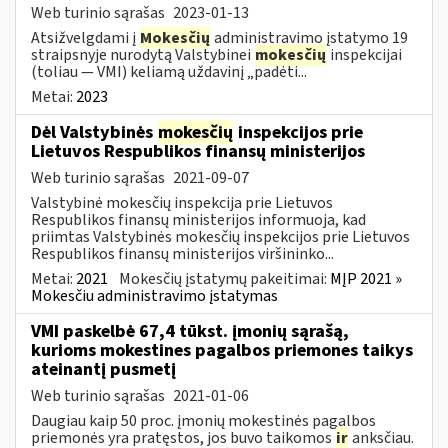
Web turinio sąrašas
2023-01-13
Atsižvelgdami į
Mokesčių
administravimo įstatymo 19
straipsnyje nurodytą Valstybinei
mokesčių
inspekcijai
(toliau — VMI) keliamą uždavinį „padėti...
Metai:
2023
Dėl Valstybinės
mokesčių
inspekcijos prie
Lietuvos Respublikos finansų ministerijos
Web turinio sąrašas
2021-09-07
Valstybinė mokesčių inspekcija prie Lietuvos
Respublikos finansų ministerijos informuoja, kad
priimtas Valstybinės mokesčių inspekcijos prie Lietuvos
Respublikos finansų ministerijos viršininko...
Metai:
2021
Mokesčių įstatymų pakeitimai:
MĮP 2021 »
Mokesčiu administravimo įstatymas
VMI paskelbė 67,4 tūkst. įmonių sąrašą,
kurioms mokestines pagalbos priemones taikys
ateinantį pusmetį
Web turinio sąrašas
2021-01-06
Daugiau kaip 50 proc. įmonių mokestinės pagalbos
priemonės yra pratęstos, jos buvo taikomos
ir
anksčiau.