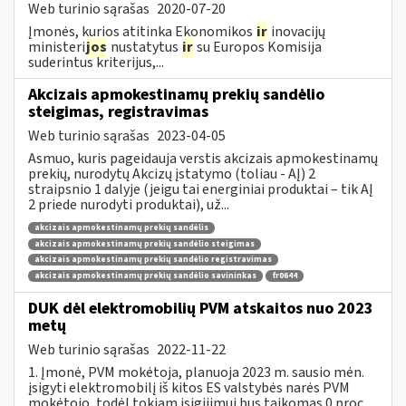
Web turinio sąrašas
2020-07-20
Įmonės, kurios atitinka Ekonomikos
ir
inovacijų
ministeri
jos
nustatytus
ir
su Europos Komisija
suderintus kriterijus,...
Akcizais apmokestinamų prekių sandėlio
steigimas, registravimas
Web turinio sąrašas
2023-04-05
Asmuo, kuris pageidauja verstis akcizais apmokestinamų
prekių, nurodytų Akcizų įstatymo (toliau - AĮ) 2
straipsnio 1 dalyje (jeigu tai energiniai produktai – tik AĮ
2 priede nurodyti produktai), už...
akcizais apmokestinamų prekių sandėlis
akcizais apmokestinamų prekių sandėlio steigimas
akcizais apmokestinamų prekių sandėlio registravimas
akcizais apmokestinamų prekių sandėlio savininkas
fr0644
DUK dėl elektromobilių PVM atskaitos nuo 2023
metų
Web turinio sąrašas
2022-11-22
1. Įmonė, PVM mokėtoja, planuoja 2023 m. sausio mėn.
įsigyti elektromobilį iš kitos ES valstybės narės PVM
mokėtojo, todėl tokiam įsigijimui bus taikomas 0 proc.