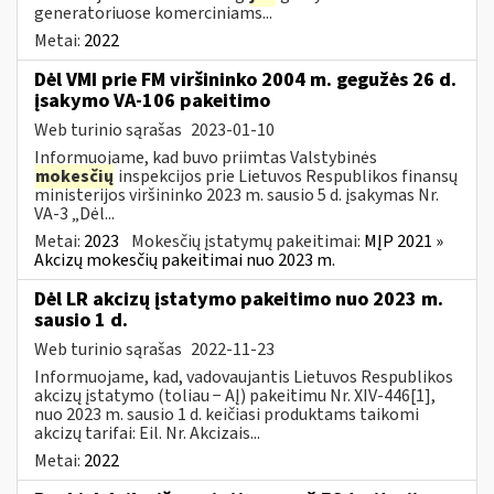
generatoriuose komerciniams...
Metai:
2022
Dėl VMI prie FM viršininko 2004 m. gegužės 26 d.
įsakymo VA-106 pakeitimo
Web turinio sąrašas
2023-01-10
Informuojame, kad buvo priimtas Valstybinės
mokesčių
inspekcijos prie Lietuvos Respublikos finansų
ministerijos viršininko 2023 m. sausio 5 d. įsakymas Nr.
VA-3 „Dėl...
Metai:
2023
Mokesčių įstatymų pakeitimai:
MĮP 2021 »
Akcizų mokesčių pakeitimai nuo 2023 m.
Dėl LR akcizų įstatymo pakeitimo nuo 2023 m.
sausio 1 d.
Web turinio sąrašas
2022-11-23
Informuojame, kad, vadovaujantis Lietuvos Respublikos
akcizų įstatymo (toliau − AĮ) pakeitimu Nr. XIV-446[1],
nuo 2023 m. sausio 1 d. keičiasi produktams taikomi
akcizų tarifai: Eil. Nr. Akcizais...
Metai:
2022