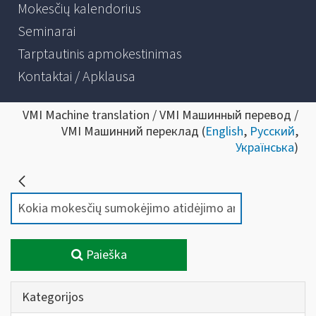
Mokesčių kalendorius
Seminarai
Tarptautinis apmokestinimas
Kontaktai / Apklausa
VMI Machine translation / VMI Машинный перевод /
VMI Машинний переклад (
English
,
Русский
,
Українська
)
Paieška
Kategorijos