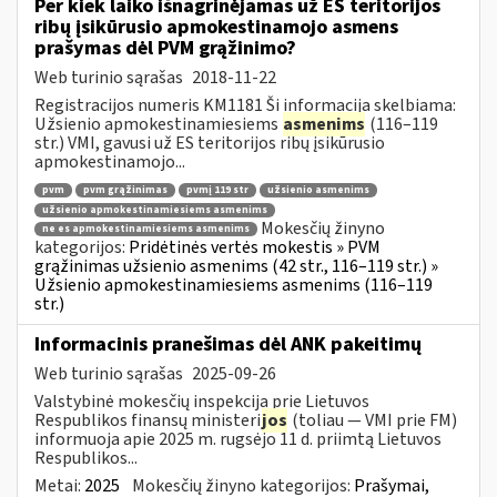
Per kiek laiko išnagrinėjamas už ES teritorijos
ribų įsikūrusio apmokestinamojo asmens
prašymas dėl PVM grąžinimo?
Web turinio sąrašas
2018-11-22
Registracijos numeris KM1181 Ši informacija skelbiama:
Užsienio apmokestinamiesiems
asmenims
(116–119
str.) VMI, gavusi už ES teritorijos ribų įsikūrusio
apmokestinamojo...
pvm
pvm grąžinimas
pvmį 119 str
užsienio asmenims
užsienio apmokestinamiesiems asmenims
Mokesčių žinyno
ne es apmokestinamiesiems asmenims
kategorijos:
Pridėtinės vertės mokestis » PVM
grąžinimas užsienio asmenims (42 str., 116–119 str.) »
Užsienio apmokestinamiesiems asmenims (116–119
str.)
Informacinis pranešimas dėl ANK pakeitimų
Web turinio sąrašas
2025-09-26
Valstybinė mokesčių inspekcija prie Lietuvos
Respublikos finansų ministeri
jos
(toliau — VMI prie FM)
informuoja apie 2025 m. rugsėjo 11 d. priimtą Lietuvos
Respublikos...
Metai:
2025
Mokesčių žinyno kategorijos:
Prašymai,