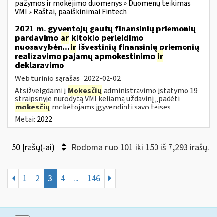
pažymos ir mokėjimo duomenys » Duomenų teikimas
VMI » Raštai, paaiškinimai Fintech
2021 m. gyventojų gautų finansinių priemonių
pardavimo
ar
kitokio perleidimo
nuosavybėn...
ir
išvestinių finansinių priemonių
realizavimo pajamų apmokestinimo
ir
deklaravimo
Web turinio sąrašas
2022-02-02
Atsižvelgdami į
Mokesčių
administravimo įstatymo 19
straipsnyje nurodytą VMI keliamą uždavinį „padėti
mokesčių
mokėtojams įgyvendinti savo teises...
Metai:
2022
50 Įrašų(-ai)
Rodoma nuo 101 iki 150 iš 7,293 irašų.
1
2
3
4
...
146