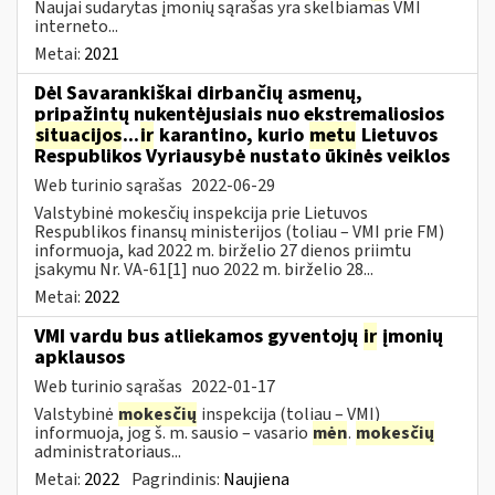
Naujai sudarytas įmonių sąrašas yra skelbiamas VMI
interneto...
Metai:
2021
Dėl Savarankiškai dirbančių asmenų,
pripažintų nukentėjusiais nuo ekstremaliosios
situacijos
...
ir
karantino, kurio
metu
Lietuvos
Respublikos Vyriausybė nustato ūkinės veiklos
Web turinio sąrašas
2022-06-29
Valstybinė mokesčių inspekcija prie Lietuvos
Respublikos finansų ministerijos (toliau – VMI prie FM)
informuoja, kad 2022 m. birželio 27 dienos priimtu
įsakymu Nr. VA-61[1] nuo 2022 m. birželio 28...
Metai:
2022
VMI vardu bus atliekamos gyventojų
ir
įmonių
apklausos
Web turinio sąrašas
2022-01-17
Valstybinė
mokesčių
inspekcija (toliau – VMI)
informuoja, jog š. m. sausio – vasario
mėn
.
mokesčių
administratoriaus...
Metai:
2022
Pagrindinis:
Naujiena