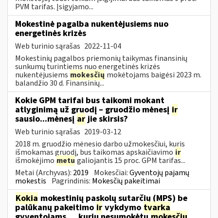
PVM tarifas. Įsigyjamo...
Mokestinė pagalba nukentėjusiems nuo
energetinės krizės
Web turinio sąrašas
2022-11-04
Mokestinių pagalbos priemonių taikymas finansinių
sunkumų turintiems nuo energetinės krizės
nukentėjusiems
mokesčių
mokėtojams baigėsi 2023 m.
balandžio 30 d. Finansinių...
Kokie GPM tarifai bus taikomi mokant
atlyginimą už gruodį – gruodžio mėnesį
ir
sausio...mėnesį
ar
jie skirsis?
Web turinio sąrašas
2019-03-12
2018 m. gruodžio mėnesio darbo užmokesčiui, kuris
išmokamas gruodį, bus taikomas apskaičiavimo
ir
išmokėjimo
metu
galiojantis 15 proc. GPM tarifas...
Metai (Archyvas):
2019
Mokesčiai:
Gyventojų pajamų
mokestis
Pagrindinis:
Mokesčių pakeitimai
Kokia
mokestinių paskolų sutarčių (MPS) be
palūkanų pakeitimo
ir
vykdymo
tvarka
gyventojams..., kurių nesumokėtų
mokesčių