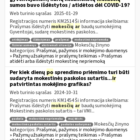
sumos buvo išdėstytos / atidėtos dėl COVID-19?
Web turinio sąrašas
2025-01-29
Registracijos numeris KM2514 Ši informacija skelbiama:
Prašymas išdėstyti
mokesčių
ar
baudų sumokėjimą
Gyventojai, sudarę mokestinės paskolos...
atidėjimas
išdėstymas
prašymai
mokestinė nepriemoka
Mokesčių žinyno
fiziniai asmenys
ekstremali situacija
kategorijos:
Prašymai, pažymos ir mokėjimo duomenys
» Pažymų užsakymas ir prašymų teikimas » Prašymas
atidėti arba išdėstyti mokestinę nepriemoką
Per kiek dienų
po
sprendimo priėmimo turi būti
sudaryta mokestinės paskolos sutartis...
ir
patvirtintas mokėjimo grafikas?
Web turinio sąrašas
2024-10-31
Registracijos numeris KM1454 Ši informacija skelbiama:
Prašymas išdėstyti
mokesčių
ar
baudų sumokėjimą
Mokestinės paskolos sutartis – tai VMI...
paskola
mokestinė nepriemoka
maį 88 str.
Mokesčių žinyno
mokestinės paskolos sutartis
paskolos sudarymas
kategorijos:
Prašymai, pažymos ir mokėjimo duomenys
» Pažymų užsakymas ir prašymų teikimas » Prašymas