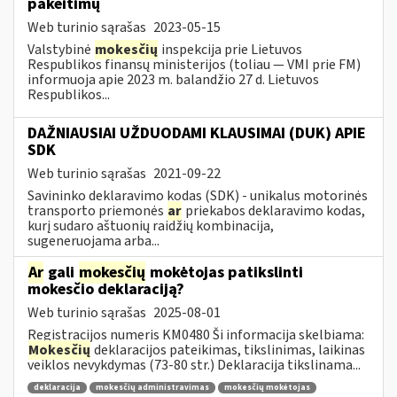
pakeitimų
Web turinio sąrašas
2023-05-15
Valstybinė
mokesčių
inspekcija prie Lietuvos
Respublikos finansų ministerijos (toliau — VMI prie FM)
informuoja apie 2023 m. balandžio 27 d. Lietuvos
Respublikos...
DAŽNIAUSIAI UŽDUODAMI KLAUSIMAI (DUK) APIE
SDK
Web turinio sąrašas
2021-09-22
Savininko deklaravimo kodas (SDK) - unikalus motorinės
transporto priemonės
ar
priekabos deklaravimo kodas,
kurį sudaro aštuonių raidžių kombinacija,
sugeneruojama arba...
Ar
gali
mokesčių
mokėtojas patikslinti
mokesčio deklaraciją?
Web turinio sąrašas
2025-08-01
Registracijos numeris KM0480 Ši informacija skelbiama:
Mokesčių
deklaracijos pateikimas, tikslinimas, laikinas
veiklos nevykdymas (73-80 str.) Deklaracija tikslinama...
deklaracija
mokesčių administravimas
mokesčių mokėtojas