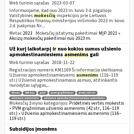
Web turinio sąrašas
2023-03-07
Informuojame, kad nuo 2023 m. kovo 3 d. įsigaliojo
Valstybinės
mokesčių
inspekcijos prie Lietuvos
Respublikos finansų ministerijos viršininko 2023 m. kovo
2 d. įsakymas Nr....
Metai:
2023
Mokesčių įstatymų pakeitimai:
MĮP 2021 »
Akcizų mokesčių pakeitimai nuo 2023 m.
Už kurį laikotarpį
ir
nuo kokios sumos užsienio
apmokestinamiesiems
asmenims
gali
Web turinio sąrašas
2018-11-22
Registracijos numeris KM1169 Ši informacija skelbiama:
Užsienio apmokestinamiesiems
asmenims
(116–119
str.) Užsienio apmokestinamasis asmuo, atitinkantis
nurodytas sąlygas,...
50 eur
400 eur
pvm
pvm grąžinimas
pvmį 119 str
užsienio asmenims
užsienio apmokestinamiesiems asmenims
Mokesčių žinyno kategorijos:
Pridėtinės vertės mokestis
» PVM grąžinimas užsienio asmenims (42 str., 116–119
str.) » Užsienio apmokestinamiesiems asmenims (116–
119 str.)
Subsidijos įmonėms