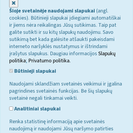
Uždaryti
Šioje svetainėje naudojami slapukai
(angl.
cookies). Būtinieji slapukai įdiegiami automatiškai
ir jiems nėra reikalingas Jūsų sutikimas. Taip pat
galite sutikti ir su kitų slapukų naudojimu. Savo
sutikimą bet kada galėsite atšaukti pakeisdami
interneto naršyklės nustatymus ir ištrindami
įrašytus slapukus. Daugiau informacijos
Slapukų
politika
;
Privatumo politika.
Būtinieji slapukai
Naudojami sklandžiam svetainės veikimui ir įgalina
pagrindines svetainės funkcijas. Be šių slapukų
svetainė negali tinkamai veikti.
Analitiniai slapukai
Renka statistinę informaciją apie svetainės
naudojimą ir naudojami Jūsų naršymo patirties