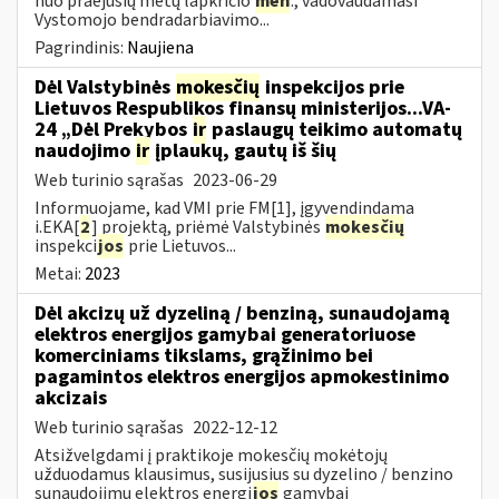
nuo praėjusių metų lapkričio
mėn
., vadovaudamasi
Vystomojo bendradarbiavimo...
Pagrindinis:
Naujiena
Dėl Valstybinės
mokesčių
inspekcijos prie
Lietuvos Respublikos finansų ministerijos...VA-
24 „Dėl Prekybos
ir
paslaugų teikimo automatų
naudojimo
ir
įplaukų, gautų iš šių
Web turinio sąrašas
2023-06-29
Informuojame, kad VMI prie FM[1], įgyvendindama
i.EKA[
2
] projektą, priėmė Valstybinės
mokesčių
inspekci
jos
prie Lietuvos...
Metai:
2023
Dėl akcizų už dyzeliną / benziną, sunaudojamą
elektros energijos gamybai generatoriuose
komerciniams tikslams, grąžinimo bei
pagamintos elektros energijos apmokestinimo
akcizais
Web turinio sąrašas
2022-12-12
Atsižvelgdami į praktikoje mokesčių mokėtojų
užduodamus klausimus, susijusius su dyzelino / benzino
sunaudojimu elektros energi
jos
gamybai