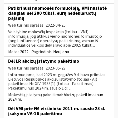
Patikrinusi nuomonės formuotoją, VMI nustatė
daugiau nei 200 tūkst. eurų nedeklaruotų
pajamų
Web turinio sąrašas
2022-04-25
Valstybinė mokesčių inspekcija (toliau – VMI)
informuoja, jog atlikus vieno nuomonės formuotojo
(angl. influencer) operatyvų patikrinimą, asmuo iš
individualios veiklos deklaravo apie 200,5 tūkst....
Metai:
2022
Pagrindinis:
Naujiena
Dėl LR akcizų įstatymo pakeitimo
Web turinio sąrašas
2023-05-29
Informuojame, kad 2023 m. gegužės 9 d. buvo priimtas
Lietuvos Respublikos akcizų įstatymo (toliau - AĮ)
pakeitimas Nr. XIV-1933[1] (toliau - Pakeitimas).
Pakeitimu nuo 2024 m. sausio 1 d.: ...
Mokesčių įstatymų pakeitimai:
Akcizų pakeitimai nuo
2024 m.
Dėl VMI prie FM viršininko 2011 m. sausio 25 d.
įsakymo VA-16 pakeitimo