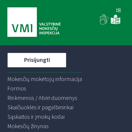
Prisijungti
Mokesčių mokėtojų informacija
Formos
Rinkmenos / Atviri duomenys
Skaičiuoklės ir pagalbininkai
Sąskaitos ir įmokų kodai
Mokesčių žinynas