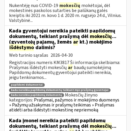
Nukentėję nuo COVID-19
mokesčių
mokėtojai, dėl
mokestinės paskolos sutarties be palūkanų galės
kreiptis iki 2021 m. kovo 1 d. 2020 m. rugsėjo 24 d., Vilnius.
Valstybinė...
Kada gyventojui nereikia pateikti papildomų
dokumentų, teikiant prašymą dėl
mokesčių
...
(gyventojų pajamų, žemės
ar
kt.) mokėjimo
išdėstymo
dalimis?
Web turinio sąrašas
2026-04-30
Registracijos numeris KM3817 Ši informacija skelbiama:
Prašymas išdėstyti mokesčių
ar
baudų sumokėjimą
Papildomų dokumentų gyventojui pateikti nereikia,
jeigu tenkinamos...
papildomi dokumentai
kada nereikia papildomų dokumentų teikiant mps prašymą gyventojui
Mokesčių žinyno
kada nereikia papildomų dokumentų
kategorijos:
Prašymai, pažymos ir mokėjimo duomenys
» Pažymų užsakymas ir prašymų teikimas » Prašymas
atidėti arba išdėstyti mokestinę nepriemoką
Kada įmonei nereikia pateikti papildomų
dokumentų, teikiant prašymą dėl
mokesčių
...