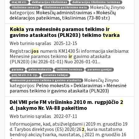
maį 80 str.
deklaracijos tikslinimas
deklaracijos tikslinimo terminas
Mokesčių žinyno
tikslinimo senatis
tikslinimas patikrinimo metu
kategorijos:
Mokesčių administravimas » Mokesčių
deklaracijos pateikimas, tikslinimas (73-80 str.)
Kokia
yra mėnesinės paramos teikimo
ir
gavimo ataskaitos (PLN203) teikimo
tvarka
Web turinio sąrašas
2025-12-15
Registraci
jos
numeris KM1430 Ši informacija skelbiama:
Mėnesinė paramos teikimo
ir
gavimo ataskaita
(PLN203) (iki 2026-01-01) Nuo 2026-01-01...
parama
pelno mokestis
teikimo terminas
paramos gavėjai
pmį 50 str. 3 d. 2 p.
paramos teikėjai
Mokesčių žinyno
mėnesinė paramos teikimo ir gavimo ataskaita
kategorijos:
Pelno mokestis » Deklaravimas » Mėnesinė
paramos teikimo ir gavimo ataskaita (PLN203)
Dėl VMI prie FM viršininko 2010 m. rugpjūčio
2
d. įsakymo Nr. VA-88 pakeitimo
Web turinio sąrašas
2022-07-11
Informuojame, kad, atsižvelgdami į 2019 m. gruodžio 19
d. Tarybos direktyvos (ES) 2020/26
2
, kuria nustatoma
bendroji akcizų tvarka, nuostatas, į 2021 m. gruodžio 16