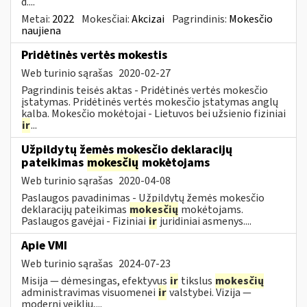
d....
Metai:
2022
Mokesčiai:
Akcizai
Pagrindinis:
Mokesčio
naujiena
Pridėtinės vertės mokestis
Web turinio sąrašas
2020-02-27
Pagrindinis teisės aktas - Pridėtinės vertės mokesčio
įstatymas. Pridėtinės vertės mokesčio įstatymas anglų
kalba. Mokesčio mokėtojai - Lietuvos bei užsienio fiziniai
ir
...
Užpildytų žemės mokesčio deklaracijų
pateikimas
mokesčių
mokėtojams
Web turinio sąrašas
2020-04-08
Paslaugos pavadinimas - Užpildytų žemės mokesčio
deklaracijų pateikimas
mokesčių
mokėtojams.
Paslaugos gavėjai - Fiziniai
ir
juridiniai asmenys....
Apie VMI
Web turinio sąrašas
2024-07-23
Misija — dėmesingas, efektyvus
ir
tikslus
mokesčių
administravimas visuomenei
ir
valstybei. Vizija —
moderni veiklių,...