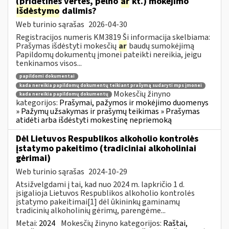
(pridėtinės vertės, pelno
ar
kt.) mokėjimo
išdėstymo
dalimis?
Web turinio sąrašas
2026-04-30
Registracijos numeris KM3819 Ši informacija skelbiama:
Prašymas išdėstyti mokesčių
ar
baudų sumokėjimą
Papildomų dokumentų įmonei pateikti nereikia, jeigu
tenkinamos visos...
papildomi dokumentai
kada nereikia papildomų dokumentų teikiant prašymą sudaryti mps įmonei
Mokesčių žinyno
kada nereikia papildomų dokumentų
kategorijos:
Prašymai, pažymos ir mokėjimo duomenys
» Pažymų užsakymas ir prašymų teikimas » Prašymas
atidėti arba išdėstyti mokestinę nepriemoką
Dėl Lietuvos Respublikos alkoholio kontrolės
įstatymo pakeitimo (tradiciniai alkoholiniai
gėrimai)
Web turinio sąrašas
2024-10-29
Atsižvelgdami į tai, kad nuo 2024 m. lapkričio 1 d.
įsigalioja Lietuvos Respublikos alkoholio kontrolės
įstatymo pakeitimai[1] dėl ūkininkų gaminamų
tradicinių alkoholinių gėrimų, parengėme...
Metai:
2024
Mokesčių žinyno kategorijos:
Raštai,