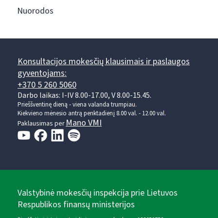
Nuorodos
Konsultacijos mokesčių klausimais ir paslaugos
gyventojams:
+370 5 260 5060
Darbo laikas: I-IV 8.00-17.00, V 8.00-15.45.
Prieššventinę dieną - viena valanda trumpiau.
Kiekvieno mėnesio antrą penktadienį 8.00 val. - 12.00 val.
Mano VMI
Paklausimas per
Valstybinė mokesčių inspekcija prie Lietuvos
Respublikos finansų ministerijos