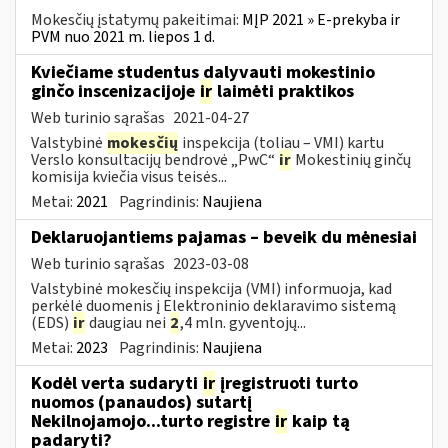
Mokesčių įstatymų pakeitimai:
MĮP 2021 » E-prekyba ir
PVM nuo 2021 m. liepos 1 d.
Kviečiame studentus dalyvauti mokestinio
ginčo inscenizacijoje
ir
laimėti praktikos
Web turinio sąrašas
2021-04-27
Valstybinė
mokesčių
inspekcija (toliau – VMI) kartu
Verslo konsultacijų bendrovė „PwC“
ir
Mokestinių ginčų
komisija kviečia visus teisės...
Metai:
2021
Pagrindinis:
Naujiena
Deklaruojantiems pajamas – beveik du mėnesiai
Web turinio sąrašas
2023-03-08
Valstybinė mokesčių inspekcija (VMI) informuoja, kad
perkėlė duomenis į Elektroninio deklaravimo sistemą
(EDS)
ir
daugiau nei
2
,4 mln. gyventojų...
Metai:
2023
Pagrindinis:
Naujiena
Kodėl verta sudaryti
ir
įregistruoti turto
nuomos (panaudos) sutartį
Nekilnojamojo...turto registre
ir
kaip tą
padaryti?