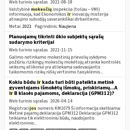
Web turinio sąrašas
2021-08-18
Valstybinė
mokesčių
inspekcija (toliau – VMI)
informuoja, kad Ekonomikos
ir
inovacijų misterija
atnaujino subsidijų savarankiškai dirbantiems...
Metai:
2021
Pagrindinis:
Naujiena
Planuojamų tikrinti ūkio subjektų sąrašų
sudarymo kriterijai
Web turinio sąrašas
2021-11-15
Galimo netinkamo mokestinių prievolių vykdymo
požiūriu rizikingų mokesčių mokėtojų atranka kontrolės
veiksmų atlikimui yra atliekama vadovaujantis
taikomomis rizikų rūšių vertinimo taisyklėmis...
Kokiu būdu
ir
kada turi būti pateikta metinė
gyventojams išmokėtų išmokų, priskiriamų...A
ir
B klasės pajamoms, deklaracija (GPM312)?
Web turinio sąrašas
2026-04-14
Registraci
jos
numeris KM1079 Ši informacija skelbiama:
Metinė pajamų deklaracija GPM312 Deklaracija GPM312
teikiama tik elektroniniu būdu, naudojantis
elektroninio...