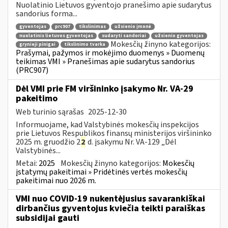
Nuolatinio Lietuvos gyventojo pranešimo apie sudarytus
sandorius forma...
gyventojas
prc907
tikslinimas
užsienio įmonė
nuolatinis lietuvos gyventojas
sudaryti sandoriai
užsienio gyventojas
Mokesčių žinyno kategorijos:
grynieji pinigai
tikslinimo tvarka
Prašymai, pažymos ir mokėjimo duomenys » Duomenų
teikimas VMI » Pranešimas apie sudarytus sandorius
(PRC907)
Dėl VMI prie FM viršininko įsakymo Nr. VA-29
pakeitimo
Web turinio sąrašas
2025-12-30
Informuojame, kad Valstybinės mokesčių inspekcijos
prie Lietuvos Respublikos finansų ministerijos viršininko
2025 m. gruodžio 2
2
d. įsakymu Nr. VA-129 „Dėl
Valstybinės...
Metai:
2025
Mokesčių žinyno kategorijos:
Mokesčių
įstatymų pakeitimai » Pridėtinės vertės mokesčių
pakeitimai nuo 2026 m.
VMI nuo COVID-19 nukentėjusius savarankiškai
dirbančius gyventojus kviečia teikti paraiškas
subsidijai gauti