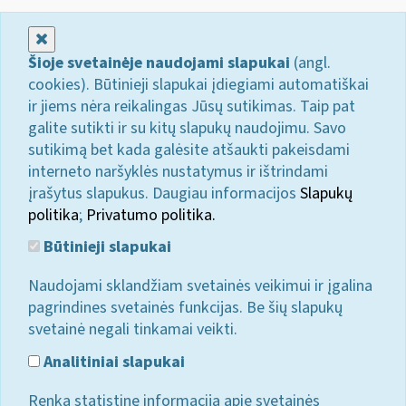
Uždaryti
Šioje svetainėje naudojami slapukai
(angl.
cookies). Būtinieji slapukai įdiegiami automatiškai
ir jiems nėra reikalingas Jūsų sutikimas. Taip pat
galite sutikti ir su kitų slapukų naudojimu. Savo
sutikimą bet kada galėsite atšaukti pakeisdami
interneto naršyklės nustatymus ir ištrindami
įrašytus slapukus. Daugiau informacijos
Slapukų
politika
;
Privatumo politika.
Būtinieji slapukai
Naudojami sklandžiam svetainės veikimui ir įgalina
pagrindines svetainės funkcijas. Be šių slapukų
svetainė negali tinkamai veikti.
Analitiniai slapukai
Renka statistinę informaciją apie svetainės