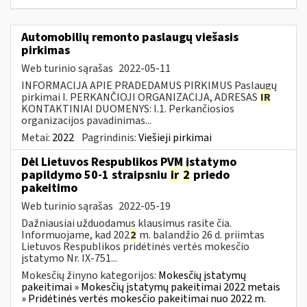
Automobilių remonto paslaugų viešasis
pirkimas
Web turinio sąrašas
2022-05-11
INFORMACIJA APIE PRADEDAMUS PIRKIMUS Paslaugų
pirkimai I. PERKANČIOJI ORGANIZACIJA, ADRESAS
IR
KONTAKTINIAI DUOMENYS: I.1. Perkančiosios
organizacijos pavadinimas...
Metai:
2022
Pagrindinis:
Viešieji pirkimai
Dėl Lietuvos Respublikos PVM įstatymo
papildymo 50-1 straipsniu
ir
2
priedo
pakeitimo
Web turinio sąrašas
2022-05-19
Dažniausiai užduodamus klausimus rasite čia.
Informuojame, kad 202
2
m. balandžio 26 d. priimtas
Lietuvos Respublikos pridėtinės vertės mokesčio
įstatymo Nr. IX-751...
Mokesčių žinyno kategorijos:
Mokesčių įstatymų
pakeitimai » Mokesčių įstatymų pakeitimai 2022 metais
» Pridėtinės vertės mokesčio pakeitimai nuo 2022 m.