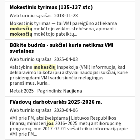
Mokestinis tyrimas (135-137 str.)
Web turinio sąrašas
2018-11-28
Mokestinis tyrimas — tai VMI pareigūno atliekama
mokesčių
mokėtojo veiklos stebėsena, apimanti
mokesčių
mokėtojo pateiktų...
Būkite budrūs - sukčiai kuria netikras VMI
svetaines
Web turinio sąrašas
2025-04-03
Valstybinė
mokesčių
inspekcija (VMI) informuoja, kad
deklaravimo laikotarpiu aktyviai naudojasi sukčiai, kurie
prisidengdami VMI vardu siunčia melagingus
pranešimus, kuria...
Metai:
2025
Pagrindinis:
Naujiena
FVadovų darbotvarkės 2025-2026 m.
Web turinio sąrašas
2020-04-06
VMI prie FM, atsižvelgdama į Lietuvos Respublikos
finansų ministeri
jos
2016–2025 metų antikorupcinę
programą, nuo 2017-07-01 viešai teikia informaciją apie
VMI prie FM...