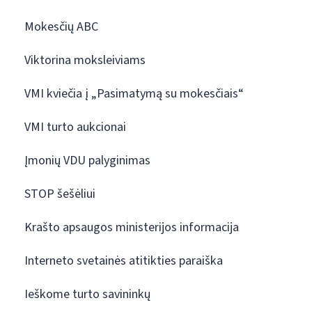
Mokesčių ABC
Viktorina moksleiviams
VMI kviečia į „Pasimatymą su mokesčiais“
VMI turto aukcionai
Įmonių VDU palyginimas
STOP šešėliui
Krašto apsaugos ministerijos informacija
Interneto svetainės atitikties paraiška
Ieškome turto savininkų