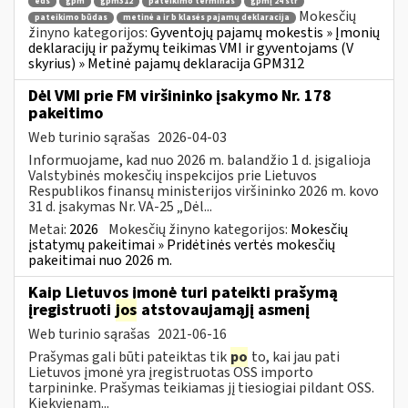
eds
gpm
gpm312
pateikimo terminas
gpmį 24 str
Mokesčių
pateikimo būdas
metinė a ir b klasės pajamų deklaracija
žinyno kategorijos:
Gyventojų pajamų mokestis » Įmonių
deklaracijų ir pažymų teikimas VMI ir gyventojams (V
skyrius) » Metinė pajamų deklaracija GPM312
Dėl VMI prie FM viršininko įsakymo Nr. 178
pakeitimo
Web turinio sąrašas
2026-04-03
Informuojame, kad nuo 2026 m. balandžio 1 d. įsigalioja
Valstybinės mokesčių inspekcijos prie Lietuvos
Respublikos finansų ministerijos viršininko 2026 m. kovo
31 d. įsakymas Nr. VA-25 „Dėl...
Metai:
2026
Mokesčių žinyno kategorijos:
Mokesčių
įstatymų pakeitimai » Pridėtinės vertės mokesčių
pakeitimai nuo 2026 m.
Kaip Lietuvos įmonė turi pateikti prašymą
įregistruoti
jos
atstovaujamąjį asmenį
Web turinio sąrašas
2021-06-16
Prašymas gali būti pateiktas tik
po
to, kai jau pati
Lietuvos įmonė yra įregistruotas OSS importo
tarpininke. Prašymas teikiamas jį tiesiogiai pildant OSS.
Kiekvienam...