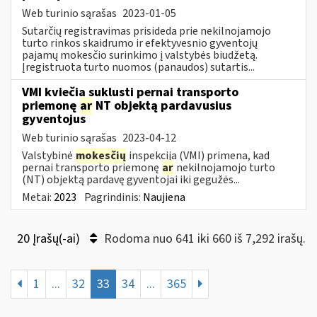
Web turinio sąrašas
2023-01-05
Sutarčių registravimas prisideda prie nekilnojamojo
turto rinkos skaidrumo ir efektyvesnio gyventojų
pajamų mokesčio surinkimo į valstybės biudžetą.
Įregistruota turto nuomos (panaudos) sutartis...
VMI kviečia suklusti pernai transporto
priemonę
ar
NT objektą pardavusius
gyventojus
Web turinio sąrašas
2023-04-12
Valstybinė
mokesčių
inspekcija (VMI) primena, kad
pernai transporto priemonę
ar
nekilnojamojo turto
(NT) objektą pardavę gyventojai iki gegužės...
Metai:
2023
Pagrindinis:
Naujiena
20 Įrašų(-ai)
Rodoma nuo 641 iki 660 iš 7,292 irašų.
1
...
32
33
34
...
365