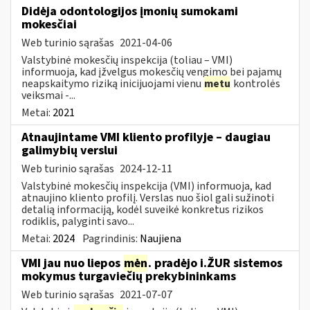
Didėja odontologijos įmonių sumokami
mokesčiai
Web turinio sąrašas
2021-04-06
Valstybinė mokesčių inspekcija (toliau – VMI)
informuoja, kad įžvelgus mokesčių vengimo bei pajamų
neapskaitymo riziką inicijuojami vienu
metu
kontrolės
veiksmai -...
Metai:
2021
Atnaujintame VMI kliento profilyje – daugiau
galimybių verslui
Web turinio sąrašas
2024-12-11
Valstybinė mokesčių inspekcija (VMI) informuoja, kad
atnaujino kliento profilį. Verslas nuo šiol gali sužinoti
detalią informaciją, kodėl suveikė konkretus rizikos
rodiklis, palyginti savo...
Metai:
2024
Pagrindinis:
Naujiena
VMI jau nuo liepos
mėn
. pradėjo i.ŽUR sistemos
mokymus turgaviečių prekybininkams
Web turinio sąrašas
2021-07-07