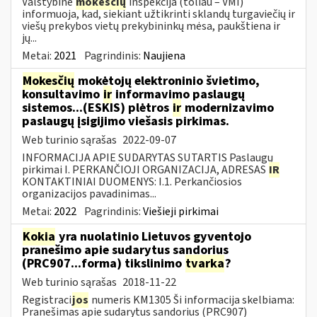
Valstybinė
mokesčių
inspekcija (toliau – VMI)
informuoja, kad, siekiant užtikrinti sklandų turgaviečių ir
viešų prekybos vietų prekybininkų mėsa, paukštiena ir
jų...
Metai:
2021
Pagrindinis:
Naujiena
Mokesčių
mokėtojų elektroninio švietimo,
konsultavimo
ir
informavimo paslaugų
sistemos...(ESKIS) plėtros
ir
modernizavimo
paslaugų įsigijimo viešasis pirkimas.
Web turinio sąrašas
2022-09-07
INFORMACIJA APIE SUDARYTAS SUTARTIS Paslaugų
pirkimai I. PERKANČIOJI ORGANIZACIJA, ADRESAS
IR
KONTAKTINIAI DUOMENYS: I.1. Perkančiosios
organizacijos pavadinimas...
Metai:
2022
Pagrindinis:
Viešieji pirkimai
Kokia
yra nuolatinio Lietuvos gyventojo
pranešimo apie sudarytus sandorius
(PRC907...forma) tikslinimo
tvarka
?
Web turinio sąrašas
2018-11-22
Registraci
jos
numeris KM1305 Ši informacija skelbiama:
Pranešimas apie sudarytus sandorius (PRC907)