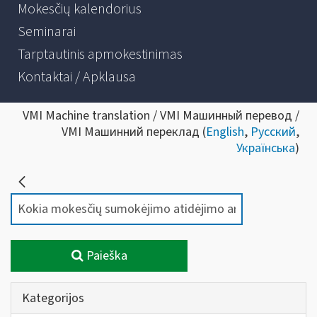
Mokesčių kalendorius
Seminarai
Tarptautinis apmokestinimas
Kontaktai / Apklausa
VMI Machine translation / VMI Машинный перевод /
VMI Машинний переклад (
English
,
Русский
,
Українська
)
Paieška
Kategorijos