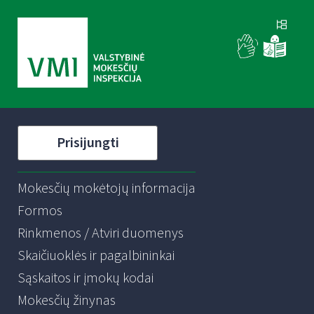
Prisijungti
Mokesčių mokėtojų informacija
Formos
Rinkmenos / Atviri duomenys
Skaičiuoklės ir pagalbininkai
Sąskaitos ir įmokų kodai
Mokesčių žinynas