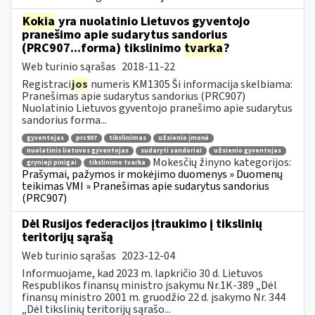
Kokia
yra nuolatinio Lietuvos gyventojo
pranešimo apie sudarytus sandorius
(PRC907...forma) tikslinimo
tvarka
?
Web turinio sąrašas
2018-11-22
Registraci
jos
numeris KM1305 Ši informacija skelbiama:
Pranešimas apie sudarytus sandorius (PRC907)
Nuolatinio Lietuvos gyventojo pranešimo apie sudarytus
sandorius forma...
gyventojas
prc907
tikslinimas
užsienio įmonė
nuolatinis lietuvos gyventojas
sudaryti sandoriai
užsienio gyventojas
Mokesčių žinyno kategorijos:
grynieji pinigai
tikslinimo tvarka
Prašymai, pažymos ir mokėjimo duomenys » Duomenų
teikimas VMI » Pranešimas apie sudarytus sandorius
(PRC907)
Dėl Rusijos federacijos įtraukimo į tikslinių
teritorijų sąrašą
Web turinio sąrašas
2023-12-04
Informuojame, kad 2023 m. lapkričio 30 d. Lietuvos
Respublikos finansų ministro įsakymu Nr.1K-389 „Dėl
finansų ministro 2001 m. gruodžio 22 d. įsakymo Nr. 344
„Dėl tikslinių teritorijų sąrašo...