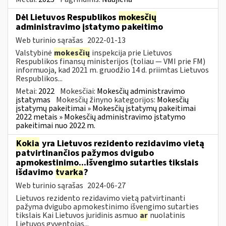
Dėl Lietuvos Respublikos
mokesčių
administravimo įstatymo pakeitimo
Web turinio sąrašas
2022-01-13
Valstybinė
mokesčių
inspekcija prie Lietuvos
Respublikos finansų ministerijos (toliau — VMI prie FM)
informuoja, kad 2021 m. gruodžio 14 d. priimtas Lietuvos
Respublikos...
Metai:
2022
Mokesčiai:
Mokesčių administravimo
įstatymas
Mokesčių žinyno kategorijos:
Mokesčių
įstatymų pakeitimai » Mokesčių įstatymų pakeitimai
2022 metais » Mokesčių administravimo įstatymo
pakeitimai nuo 2022 m.
Kokia
yra Lietuvos rezidento rezidavimo vietą
patvirtinančios pažymos dvigubo
apmokestinimo...išvengimo sutarties tikslais
išdavimo
tvarka
?
Web turinio sąrašas
2024-06-27
Lietuvos rezidento rezidavimo vietą patvirtinanti
pažyma dvigubo apmokestinimo išvengimo sutarties
tikslais Kai Lietuvos juridinis asmuo
ar
nuolatinis
Lietuvos gyventojas...