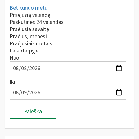
Bet kuriuo metu
Praėjusią valandą
Paskutines 24 valandas
Praėjusią savaitę
Praėjusį mėnesį
Praėjusiais metais
Laikotarpyje…
Nuo
Iki
Paieška