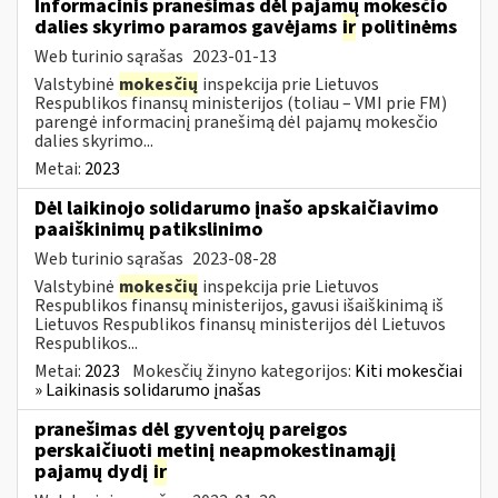
Informacinis pranešimas dėl pajamų mokesčio
dalies skyrimo paramos gavėjams
ir
politinėms
Web turinio sąrašas
2023-01-13
Valstybinė
mokesčių
inspekcija prie Lietuvos
Respublikos finansų ministerijos (toliau – VMI prie FM)
parengė informacinį pranešimą dėl pajamų mokesčio
dalies skyrimo...
Metai:
2023
Dėl laikinojo solidarumo įnašo apskaičiavimo
paaiškinimų patikslinimo
Web turinio sąrašas
2023-08-28
Valstybinė
mokesčių
inspekcija prie Lietuvos
Respublikos finansų ministerijos, gavusi išaiškinimą iš
Lietuvos Respublikos finansų ministerijos dėl Lietuvos
Respublikos...
Metai:
2023
Mokesčių žinyno kategorijos:
Kiti mokesčiai
» Laikinasis solidarumo įnašas
pranešimas dėl gyventojų pareigos
perskaičiuoti metinį neapmokestinamąjį
pajamų dydį
ir