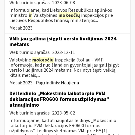
Web turinio sąrašas
2023-06-08
Informuojame, kad Lietuvos Respublikos aplinkos
ministro
ir
Valstybinės
mokesčių
inspekcijos prie
Lietuvos Respublikos finansų ministerijos...
Metai:
2023
VMI: jau galima įsigyti verslo liudijimus 2024
metams
Web turinio sąrašas
2023-12-11
Valstybinė
mokesčių
inspekcija (toliau – VMI)
informuoja, kad nuo šiandien gyventojai jau gali įsigyti
verslo liudijimus 2024 metams. Norintys tęsti veiklą
kitais metais,...
Metai:
2023
Pagrindinis:
Naujiena
Dėl leidinio „Mokestinio laikotarpio PVM
deklaracijos FR0600 formos užpildymas“
atnaujinimo
Web turinio sąrašas
2023-05-02
Informuojame, kad atnaujintas leidinys „Mokestinio
laikotarpio PVM deklaracijos FR0600 formos
užpildymas“. Leidinys skelbiamas VMI prie FM[1]