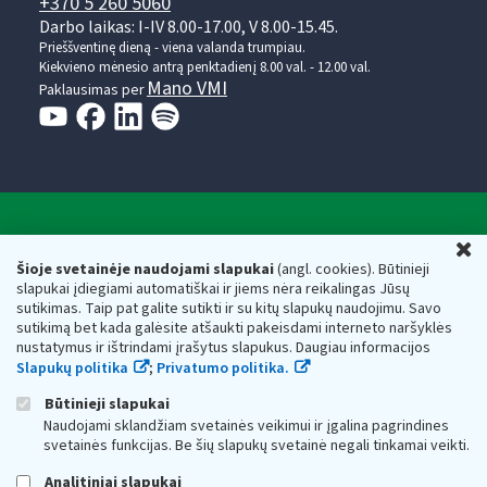
+370 5 260 5060
Darbo laikas: I-IV 8.00-17.00, V 8.00-15.45.
Prieššventinę dieną - viena valanda trumpiau.
Kiekvieno mėnesio antrą penktadienį 8.00 val. - 12.00 val.
Mano VMI
Paklausimas per
Valstybinė mokesčių inspekcija prie Lietuvos
U
Respublikos finansų ministerijos
Šioje svetainėje naudojami slapukai
(angl. cookies). Būtinieji
slapukai įdiegiami automatiškai ir jiems nėra reikalingas Jūsų
Biudžetinė įstaiga. Juridinio asmens kodas — 188659752,
sutikimas. Taip pat galite sutikti ir su kitų slapukų naudojimu. Savo
adresas: Vasario 16-osios g. 14, 01107 Vilnius, Lietuva, el.paštas:
sutikimą bet kada galėsite atšaukti pakeisdami interneto naršyklės
vmi@vmi.lt
, E. pristatymo dėžutės adresas 188659752
nustatymus ir ištrindami įrašytus slapukus. Daugiau informacijos
Duomenys apie Valstybinę mokesčių inspekciją prie Lietuvos
Slapukų politika
;
Privatumo politika.
Respublikos finansų ministerijos kaupiami ir saugomi Juridinių
asmenų registre
Būtinieji slapukai
Naudojami sklandžiam svetainės veikimui ir įgalina pagrindines
svetainės funkcijas. Be šių slapukų svetainė negali tinkamai veikti.
Analitiniai slapukai