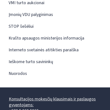
VMI turto aukcionai
Įmonių VDU palyginimas
STOP šešėliui
Krašto apsaugos ministerijos informacija
Interneto svetainės atitikties paraiška
Ieškome turto savininkų
Nuorodos
Konsultacijos mokesčių klausimais ir paslaugos
gyventojams: