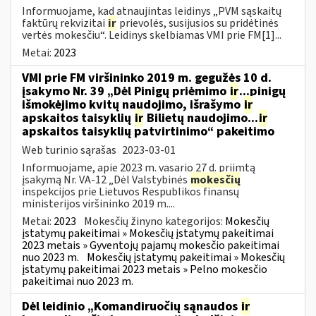
Informuojame, kad atnaujintas leidinys „PVM sąskaitų
faktūrų rekvizitai
ir
prievolės, susijusios su pridėtinės
vertės mokesčiu“. Leidinys skelbiamas VMI prie FM[1]...
Metai:
2023
VMI prie FM viršininko 2019 m. gegužės 10 d.
įsakymo Nr. 39 „Dėl Pinigų priėmimo
ir
...pinigų
išmokėjimo kvitų naudojimo, išrašymo
ir
apskaitos taisyklių
ir
Bilietų naudojimo...
ir
apskaitos taisyklių patvirtinimo“ pakeitimo
Web turinio sąrašas
2023-03-01
Informuojame, apie 2023 m. vasario 27 d. priimtą
įsakymą Nr. VA-12 „Dėl Valstybinės
mokesčių
inspekcijos prie Lietuvos Respublikos finansų
ministerijos viršininko 2019 m....
Metai:
2023
Mokesčių žinyno kategorijos:
Mokesčių
įstatymų pakeitimai » Mokesčių įstatymų pakeitimai
2023 metais » Gyventojų pajamų mokesčio pakeitimai
nuo 2023 m.
Mokesčių įstatymų pakeitimai » Mokesčių
įstatymų pakeitimai 2023 metais » Pelno mokesčio
pakeitimai nuo 2023 m.
Dėl leidinio „Komandiruočių sąnaudos
ir