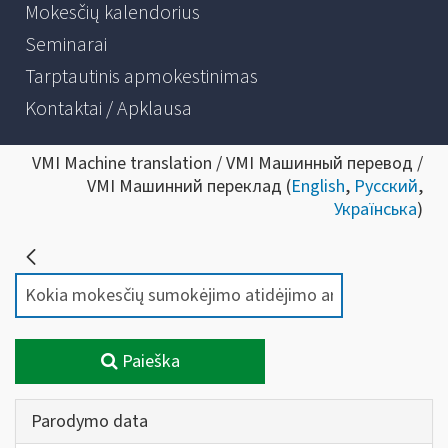
Mokesčių kalendorius
Seminarai
Tarptautinis apmokestinimas
Kontaktai / Apklausa
VMI Machine translation / VMI Машинный перевод /
VMI Машинний переклад (
English
,
Русский
,
Українська
)
Paieška
Parodymo data