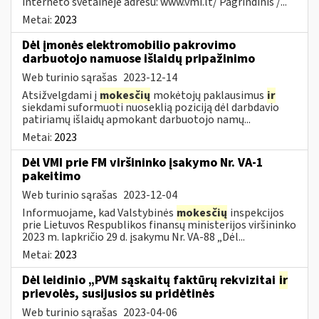
interneto svetainėje adresu: www.vmi.lt/ Pagrindinis /...
Metai:
2023
Dėl įmonės elektromobilio pakrovimo
darbuotojo namuose išlaidų pripažinimo
Web turinio sąrašas
2023-12-14
Atsižvelgdami į
mokesčių
mokėtojų paklausimus
ir
siekdami suformuoti nuoseklią poziciją dėl darbdavio
patiriamų išlaidų apmokant darbuotojo namų...
Metai:
2023
Dėl VMI prie FM viršininko įsakymo Nr. VA-1
pakeitimo
Web turinio sąrašas
2023-12-04
Informuojame, kad Valstybinės
mokesčių
inspekcijos
prie Lietuvos Respublikos finansų ministerijos viršininko
2023 m. lapkričio 29 d. įsakymu Nr. VA-88 „Dėl...
Metai:
2023
Dėl leidinio „PVM sąskaitų faktūrų rekvizitai
ir
prievolės, susijusios su pridėtinės
Web turinio sąrašas
2023-04-06