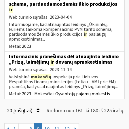
schema, parduodamos žemės ūkio produkcijos
ir
Web turinio sąrašas
2023-04-04
Informuojame, kad atnaujintas leidinys „Ūkininkų,
kuriems taikoma kompensacinio PVM tarifo schema,
parduodamos žemės ūkio produkcijos
ir
paslaugų
apmokestinimas...
Metai:
2023
Informacinis pranešimas dėl atnaujinto leidinio
„Prizų, laimėjimų
ir
dovanų apmokestinimas
Web turinio sąrašas
2023-11-14
Valstybinė
mokesčių
inspekcija prie Lietuvos
Respublikos finansų ministerijos (toliau – VMI prie FM)
praneša, kad yra atnaujintas leidinys „Prizų, laimėjimų...
Metai:
2023
Mokesčiai:
Gyventojų pajamų mokestis
20 Įrašų(-ai)
Rodoma nuo 161 iki 180 iš 225 irašų.