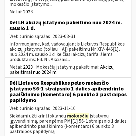
mokesčio įstatymo...
Metai:
2023
Dėl LR akcizų įstatymo pakeitimo nuo 2024 m.
sausio 1 d.
Web turinio sąrašas
2023-08-31
Informuojame, kad, vadovaujantis Lietuvos Respublikos
akcizų įstatymo (toliau − AĮ) pakeitimu Nr. XIV-446[1],
nuo 2024 m. sausio 1 d. keičiasi akcizų tarifai šiems
produktams: Eil. Nr. Akcizais...
Metai:
2023
Mokesčių įstatymų pakeitimai:
Akcizų
pakeitimai nuo 2024 m.
Dėl Lietuvos Respublikos pelno mokesčio
įstatymo 56-1 straipsnio 1 dalies apibendrinto
paaiškinimo (komentaro) 6 punkto 3 pastraipos
papildymo
Web turinio sąrašas
2023-11-16
Siekdami užtikrinti sklandų
mokesčių
įstatymų
įgyvendinimą, parengėme PMĮ[1] 56-1 straipsnio 1 dalies
apibendrinto paaiškinimo (komentaro) 6 punkto 3
pastraipos papildymą...