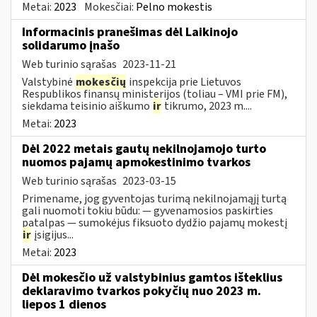
Metai:
2023
Mokesčiai:
Pelno mokestis
Informacinis pranešimas dėl Laikinojo
solidarumo įnašo
Web turinio sąrašas
2023-11-21
Valstybinė
mokesčių
inspekcija prie Lietuvos
Respublikos finansų ministerijos (toliau – VMI prie FM),
siekdama teisinio aiškumo
ir
tikrumo, 2023 m....
Metai:
2023
Dėl 2022 metais gautų nekilnojamojo turto
nuomos pajamų apmokestinimo tvarkos
Web turinio sąrašas
2023-03-15
Primename, jog gyventojas turimą nekilnojamąjį turtą
gali nuomoti tokiu būdu: — gyvenamosios paskirties
patalpas — sumokėjus fiksuoto dydžio pajamų mokestį
ir
įsigijus...
Metai:
2023
Dėl mokesčio už valstybinius gamtos išteklius
deklaravimo tvarkos pokyčių nuo 2023 m.
liepos 1 dienos