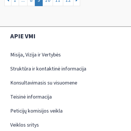
1
...
8
9
10
11
12
APIE VMI
Misija, Vizija ir Vertybės
Struktūra ir kontaktinė informacija
Konsultavimasis su visuomene
Teisinė informacija
Peticijų komisijos veikla
Veiklos sritys