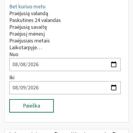
Bet kuriuo metu
Praėjusią valandą
Paskutines 24 valandas
Praėjusią savaitę
Praėjusį mėnesį
Praėjusiais metais
Laikotarpyje…
Nuo
Iki
Paieška