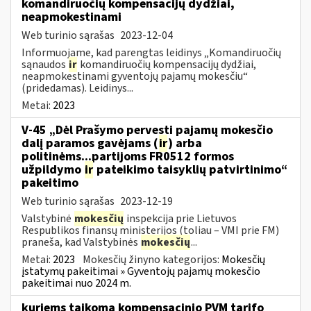
komandiruočių kompensacijų dydžiai,
neapmokestinami
Web turinio sąrašas
2023-12-04
Informuojame, kad parengtas leidinys „Komandiruočių
sąnaudos
ir
komandiruočių kompensacijų dydžiai,
neapmokestinami gyventojų pajamų mokesčiu“
(pridedamas). Leidinys...
Metai:
2023
V-45 „Dėl Prašymo pervesti pajamų mokesčio
dalį paramos gavėjams (
ir
) arba
politinėms...partijoms FR0512 formos
užpildymo
ir
pateikimo taisyklių patvirtinimo“
pakeitimo
Web turinio sąrašas
2023-12-19
Valstybinė
mokesčių
inspekcija prie Lietuvos
Respublikos finansų ministerijos (toliau – VMI prie FM)
praneša, kad Valstybinės
mokesčių
...
Metai:
2023
Mokesčių žinyno kategorijos:
Mokesčių
įstatymų pakeitimai » Gyventojų pajamų mokesčio
pakeitimai nuo 2024 m.
kuriems taikoma kompensacinio PVM tarifo