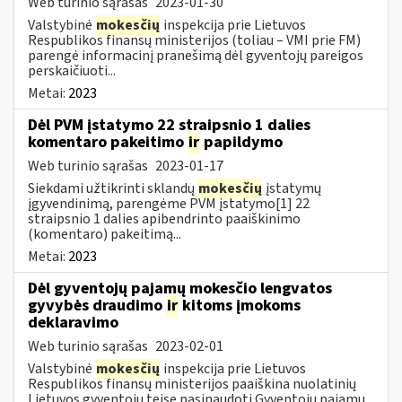
Web turinio sąrašas
2023-01-30
Valstybinė
mokesčių
inspekcija prie Lietuvos
Respublikos finansų ministerijos (toliau – VMI prie FM)
parengė informacinį pranešimą dėl gyventojų pareigos
perskaičiuoti...
Metai:
2023
Dėl PVM įstatymo 22 straipsnio 1 dalies
komentaro pakeitimo
ir
papildymo
Web turinio sąrašas
2023-01-17
Siekdami užtikrinti sklandų
mokesčių
įstatymų
įgyvendinimą, parengėme PVM įstatymo[1] 22
straipsnio 1 dalies apibendrinto paaiškinimo
(komentaro) pakeitimą...
Metai:
2023
Dėl gyventojų pajamų mokesčio lengvatos
gyvybės draudimo
ir
kitoms įmokoms
deklaravimo
Web turinio sąrašas
2023-02-01
Valstybinė
mokesčių
inspekcija prie Lietuvos
Respublikos finansų ministerijos paaiškina nuolatinių
Lietuvos gyventojų teisę pasinaudoti Gyventojų pajamų