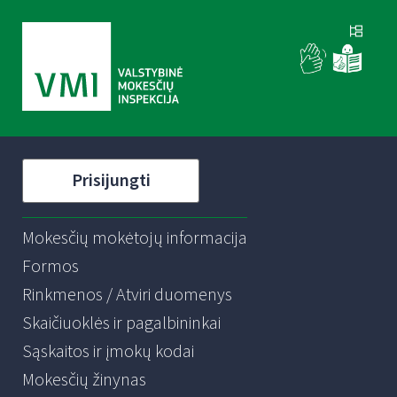
Prisijungti
Mokesčių mokėtojų informacija
Formos
Rinkmenos / Atviri duomenys
Skaičiuoklės ir pagalbininkai
Sąskaitos ir įmokų kodai
Mokesčių žinynas