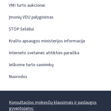
VMI turto aukcionai
Įmonių VDU palyginimas
STOP šešėliui
Krašto apsaugos ministerijos informacija
Interneto svetainės atitikties paraiška
Ieškome turto savininkų
Nuorodos
Konsultacijos mokesčių klausimais ir paslaugos
gyventojams: