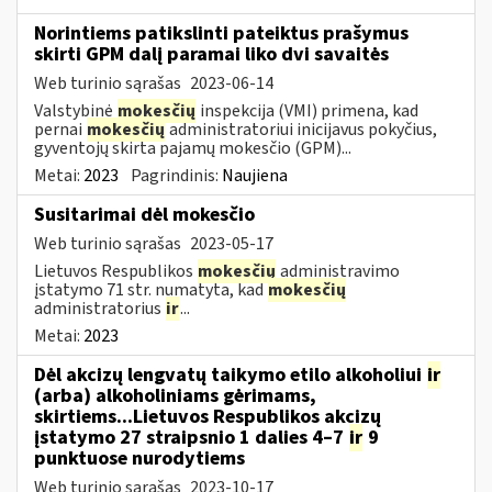
Norintiems patikslinti pateiktus prašymus
skirti GPM dalį paramai liko dvi savaitės
Web turinio sąrašas
2023-06-14
Valstybinė
mokesčių
inspekcija (VMI) primena, kad
pernai
mokesčių
administratoriui inicijavus pokyčius,
gyventojų skirta pajamų mokesčio (GPM)...
Metai:
2023
Pagrindinis:
Naujiena
Susitarimai dėl mokesčio
Web turinio sąrašas
2023-05-17
Lietuvos Respublikos
mokesčių
administravimo
įstatymo 71 str. numatyta, kad
mokesčių
administratorius
ir
...
Metai:
2023
Dėl akcizų lengvatų taikymo etilo alkoholiui
ir
(arba) alkoholiniams gėrimams,
skirtiems...Lietuvos Respublikos akcizų
įstatymo 27 straipsnio 1 dalies 4–7
ir
9
punktuose nurodytiems
Web turinio sąrašas
2023-10-17