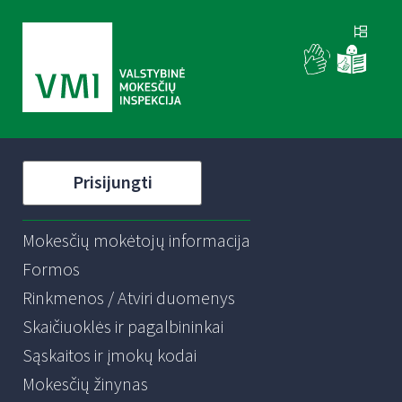
Prisijungti
Mokesčių mokėtojų informacija
Formos
Rinkmenos / Atviri duomenys
Skaičiuoklės ir pagalbininkai
Sąskaitos ir įmokų kodai
Mokesčių žinynas