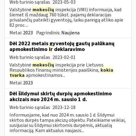
Web turinio sąrašas
2023-05-03
Valstybinė
mokesčių
inspekcija (VMI) informuoja, kad
šiemet iš maždaug 760 tūkst. pajamų deklaracijas
privalančių pateikti gyventojų, laiku pareigą atliko apie
82 proc....
Metai:
2023
Pagrindinis:
Naujiena
Dėl 2022 metais gyventojų gautų palūkanų
apmokestinimo
ir
deklaravimo
Web turinio sąrašas
2023-02-01
Valstybinė
mokesčių
inspekcija prie Lietuvos
Respublikos finansų ministerijos paaiškina,
kokia
tvarka
apmokestinamos...
Metai:
2023
Dėl šildymui skirtų durpių apmokestinimo
akcizais nuo 2024 m. sausio 1 d.
Web turinio sąrašas
2023-12-18
Informuojame, kad nuo 2024 m. sausio 1 d. šildymui
skirtos durpės tampa akcizų objektu. Pateikiame veiklai,
susijusiai su šildymui skirtomis durpėmis, aktualią
informaciją. Kam aktualus naujasis...