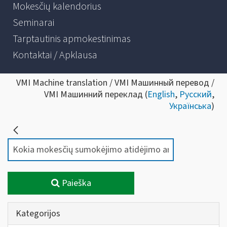
Mokesčių kalendorius
Seminarai
Tarptautinis apmokestinimas
Kontaktai / Apklausa
VMI Machine translation / VMI Машинный перевод /
VMI Машинний переклад (
English
,
Русский
,
Українська
)
Paieška
Kategorijos