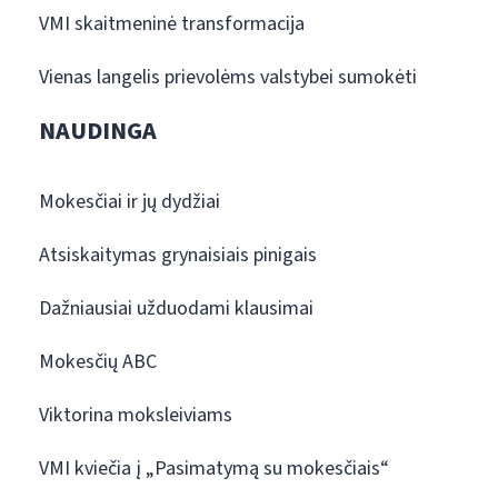
VMI skaitmeninė transformacija
Vienas langelis prievolėms valstybei sumokėti
NAUDINGA
Mokesčiai ir jų dydžiai
Atsiskaitymas grynaisiais pinigais
Dažniausiai užduodami klausimai
Mokesčių ABC
Viktorina moksleiviams
VMI kviečia į „Pasimatymą su mokesčiais“