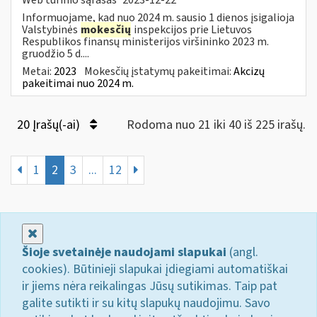
Informuojame, kad nuo 2024 m. sausio 1 dienos įsigalioja
Valstybinės
mokesčių
inspekcijos prie Lietuvos
Respublikos finansų ministerijos viršininko 2023 m.
gruodžio 5 d....
Metai:
2023
Mokesčių įstatymų pakeitimai:
Akcizų
pakeitimai nuo 2024 m.
20 Įrašų(-ai)
Rodoma nuo 21 iki 40 iš 225 irašų.
1
2
3
...
12
Uždaryti
Šioje svetainėje naudojami slapukai
(angl.
cookies). Būtinieji slapukai įdiegiami automatiškai
ir jiems nėra reikalingas Jūsų sutikimas. Taip pat
galite sutikti ir su kitų slapukų naudojimu. Savo