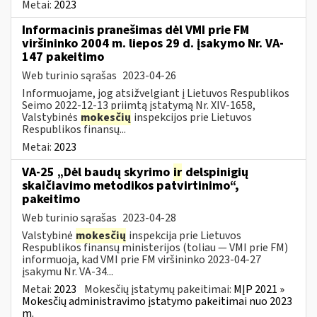
Metai:
2023
Informacinis pranešimas dėl VMI prie FM
viršininko 2004 m. liepos 29 d. įsakymo Nr. VA-
147 pakeitimo
Web turinio sąrašas
2023-04-26
Informuojame, jog atsižvelgiant į Lietuvos Respublikos
Seimo 2022-12-13 priimtą įstatymą Nr. XIV-1658,
Valstybinės
mokesčių
inspekcijos prie Lietuvos
Respublikos finansų...
Metai:
2023
VA-25 „Dėl baudų skyrimo
ir
delspinigių
skaičiavimo metodikos patvirtinimo“,
pakeitimo
Web turinio sąrašas
2023-04-28
Valstybinė
mokesčių
inspekcija prie Lietuvos
Respublikos finansų ministerijos (toliau ― VMI prie FM)
informuoja, kad VMI prie FM viršininko 2023-04-27
įsakymu Nr. VA-34...
Metai:
2023
Mokesčių įstatymų pakeitimai:
MĮP 2021 »
Mokesčių administravimo įstatymo pakeitimai nuo 2023
m.