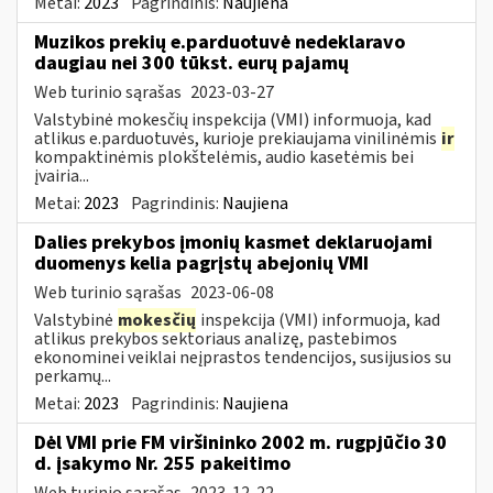
Metai:
2023
Pagrindinis:
Naujiena
Muzikos prekių e.parduotuvė nedeklaravo
daugiau nei 300 tūkst. eurų pajamų
Web turinio sąrašas
2023-03-27
Valstybinė mokesčių inspekcija (VMI) informuoja, kad
atlikus e.parduotuvės, kurioje prekiaujama vinilinėmis
ir
kompaktinėmis plokštelėmis, audio kasetėmis bei
įvairia...
Metai:
2023
Pagrindinis:
Naujiena
Dalies prekybos įmonių kasmet deklaruojami
duomenys kelia pagrįstų abejonių VMI
Web turinio sąrašas
2023-06-08
Valstybinė
mokesčių
inspekcija (VMI) informuoja, kad
atlikus prekybos sektoriaus analizę, pastebimos
ekonominei veiklai neįprastos tendencijos, susijusios su
perkamų...
Metai:
2023
Pagrindinis:
Naujiena
Dėl VMI prie FM viršininko 2002 m. rugpjūčio 30
d. įsakymo Nr. 255 pakeitimo
Web turinio sąrašas
2023-12-22