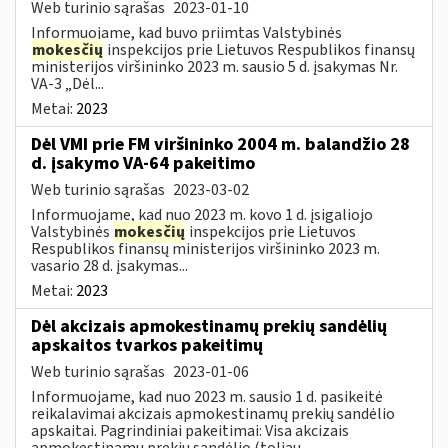
Web turinio sąrašas
2023-01-10
Informuojame, kad buvo priimtas Valstybinės
mokesčių
inspekcijos prie Lietuvos Respublikos finansų
ministerijos viršininko 2023 m. sausio 5 d. įsakymas Nr.
VA-3 „Dėl...
Metai:
2023
Dėl VMI prie FM viršininko 2004 m. balandžio 28
d. įsakymo VA-64 pakeitimo
Web turinio sąrašas
2023-03-02
Informuojame, kad nuo 2023 m. kovo 1 d. įsigaliojo
Valstybinės
mokesčių
inspekcijos prie Lietuvos
Respublikos finansų ministerijos viršininko 2023 m.
vasario 28 d. įsakymas...
Metai:
2023
Dėl akcizais apmokestinamų prekių sandėlių
apskaitos tvarkos pakeitimų
Web turinio sąrašas
2023-01-06
Informuojame, kad nuo 2023 m. sausio 1 d. pasikeitė
reikalavimai akcizais apmokestinamų prekių sandėlio
apskaitai. Pagrindiniai pakeitimai: Visa akcizais
apmokestinamų prekių sandėlio (toliau –...