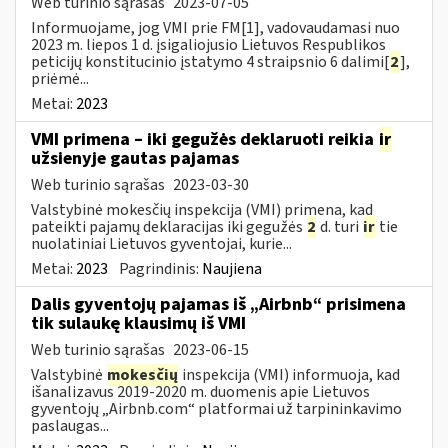
Web turinio sąrašas
2023-07-05
Informuojame, jog VMI prie FM[1], vadovaudamasi nuo
2023 m. liepos 1 d. įsigaliojusio Lietuvos Respublikos
peticijų konstitucinio įstatymo 4 straipsnio 6 dalimi[
2
],
priėmė...
Metai:
2023
VMI primena – iki gegužės deklaruoti reikia
ir
užsienyje gautas pajamas
Web turinio sąrašas
2023-03-30
Valstybinė mokesčių inspekcija (VMI) primena, kad
pateikti pajamų deklaracijas iki gegužės
2
d. turi
ir
tie
nuolatiniai Lietuvos gyventojai, kurie...
Metai:
2023
Pagrindinis:
Naujiena
Dalis gyventojų pajamas iš „Airbnb“ prisimena
tik sulaukę klausimų iš VMI
Web turinio sąrašas
2023-06-15
Valstybinė
mokesčių
inspekcija (VMI) informuoja, kad
išanalizavus 2019-2020 m. duomenis apie Lietuvos
gyventojų „Airbnb.com“ platformai už tarpininkavimo
paslaugas...