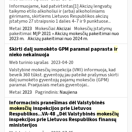
Informuojame, kad patvirtintas[1] Akcizų lengvatų
taikymo etilo alkoholiui ir (arba) alkoholiniams
gėrimams, skirtiems Lietuvos Respublikos akcizų
įstatymo 27 straipsnio 1 dalies 4–7 ir 9 punktuose...
Metai:
2023
Mokesčiai:
Akcizai
Mokesčių įstatymų
pakeitimai:
MĮP 2021 » Akcizų mokesčių pakeitimai nuo
2023 m.
Akcizų pakeitimai nuo 2024 m.
Skirti dalį sumokėto GPM paramai paprasta
ir
nieko nekainuoja
Web turinio sąrašas
2023-04-20
Valstybinė mokesčių inspekcija (VMI) informuoja, kad
beveik 360 tūkst. gyventojų jau pateikė prašymus skirti
dalį sumokėto gyventojų pajamų mokesčio (GPM)
paramai. Praėjusiais metais gyventojai...
Metai:
2023
Pagrindinis:
Naujiena
Informacinis pranešimas dėl Valstybinės
mokesčių
inspekcijos prie Lietuvos
Respublikos...VA-48 „Dėl Valstybinės
mokesčių
inspekcijos prie Lietuvos Respublikos finansų
ministerijos