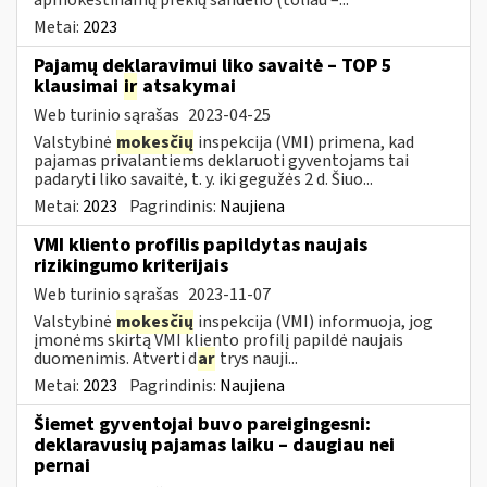
Metai:
2023
Pajamų deklaravimui liko savaitė – TOP 5
klausimai
ir
atsakymai
Web turinio sąrašas
2023-04-25
Valstybinė
mokesčių
inspekcija (VMI) primena, kad
pajamas privalantiems deklaruoti gyventojams tai
padaryti liko savaitė, t. y. iki gegužės 2 d. Šiuo...
Metai:
2023
Pagrindinis:
Naujiena
VMI kliento profilis papildytas naujais
rizikingumo kriterijais
Web turinio sąrašas
2023-11-07
Valstybinė
mokesčių
inspekcija (VMI) informuoja, jog
įmonėms skirtą VMI kliento profilį papildė naujais
duomenimis. Atverti d
ar
trys nauji...
Metai:
2023
Pagrindinis:
Naujiena
Šiemet gyventojai buvo pareigingesni:
deklaravusių pajamas laiku – daugiau nei
pernai