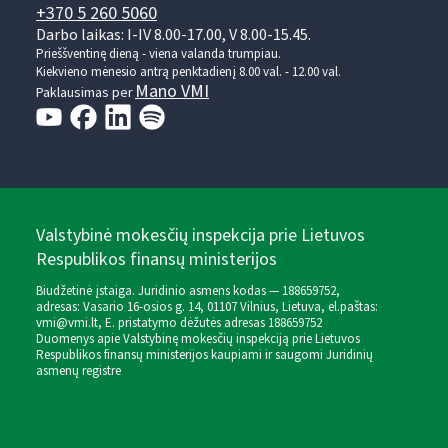
+370 5 260 5060
Darbo laikas: I-IV 8.00-17.00, V 8.00-15.45.
Prieššventinę dieną - viena valanda trumpiau.
Kiekvieno mėnesio antrą penktadienį 8.00 val. - 12.00 val.
Mano VMI
Paklausimas per
Valstybinė mokesčių inspekcija prie Lietuvos
Respublikos finansų ministerijos
Biudžetinė įstaiga. Juridinio asmens kodas — 188659752,
adresas: Vasario 16-osios g. 14, 01107 Vilnius, Lietuva, el.paštas:
vmi@vmi.lt
, E. pristatymo dėžutės adresas 188659752
Duomenys apie Valstybinę mokesčių inspekciją prie Lietuvos
Respublikos finansų ministerijos kaupiami ir saugomi Juridinių
asmenų registre