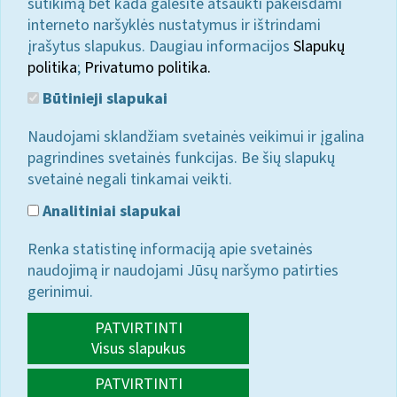
sutikimą bet kada galėsite atšaukti pakeisdami
interneto naršyklės nustatymus ir ištrindami
įrašytus slapukus. Daugiau informacijos
Slapukų
politika
;
Privatumo politika.
Būtinieji slapukai
Naudojami sklandžiam svetainės veikimui ir įgalina
pagrindines svetainės funkcijas. Be šių slapukų
svetainė negali tinkamai veikti.
Analitiniai slapukai
Renka statistinę informaciją apie svetainės
naudojimą ir naudojami Jūsų naršymo patirties
gerinimui.
PATVIRTINTI
Visus slapukus
PATVIRTINTI