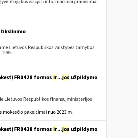
gyventojų bus išsiųsti informaciniai pranešimai
tikslinimo
nčiame Lietuvos Respublikos valstybės tarnybos
1985...
mokestį FR0428 formos
ir
...
jos
užpildymo
ie Lietuvos Respublikos finansų ministerijos
ės mokesčio pakeitimai nuo 2023 m.
mokestį FR0428 formos
ir
...
jos
užpildymo