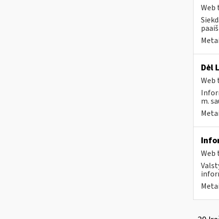
Web t
Siekd
paaiš
Metai
Dėl 
Web t
Infor
m. sau
Metai
Info
Web t
Valst
infor
Metai