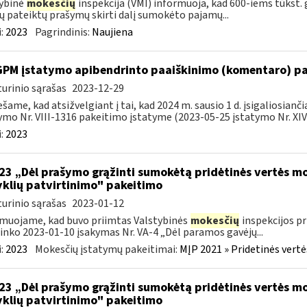
ybinė
mokesčių
inspekcija (VMI) informuoja, kad 600-iems tūkst. 
jų pateiktų prašymų skirti dalį sumokėto pajamų...
:
2023
Pagrindinis:
Naujiena
GPM įstatymo apibendrinto paaiškinimo (komentaro) pa
urinio sąrašas
2023-12-29
šame, kad atsižvelgiant į tai, kad 2024 m. sausio 1 d. įsigaliosia
ymo Nr. VIII-1316 pakeitimo įstatyme (2023-05-25 įstatymo Nr. XIV-
:
2023
223 „Dėl prašymo grąžinti sumokėtą pridėtinės vertės 
yklių patvirtinimo" pakeitimo
urinio sąrašas
2023-01-12
muojame, kad buvo priimtas Valstybinės
mokesčių
inspekcijos pr
ninko 2023-01-10 įsakymas Nr. VA-4 „Dėl paramos gavėjų...
:
2023
Mokesčių įstatymų pakeitimai:
MĮP 2021 » Pridetinės vert
223 „Dėl prašymo grąžinti sumokėtą pridėtinės vertės 
yklių patvirtinimo" pakeitimo