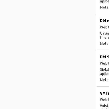
apibe
Metai
Dėl 
Web t
Gavus
finan
Metai
Dėl 
Web t
Siekd
apibe
Metai
VMI 
Web t
Valst