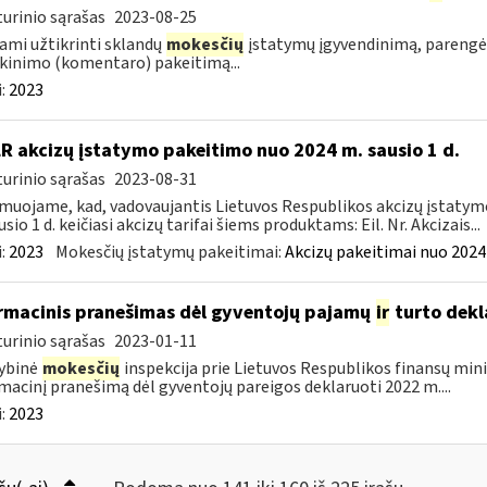
urinio sąrašas
2023-08-25
ami užtikrinti sklandų
mokesčių
įstatymų įgyvendinimą, parengė
kinimo (komentaro) pakeitimą...
:
2023
LR akcizų įstatymo pakeitimo nuo 2024 m. sausio 1 d.
urinio sąrašas
2023-08-31
muojame, kad, vadovaujantis Lietuvos Respublikos akcizų įstatymo 
sio 1 d. keičiasi akcizų tarifai šiems produktams: Eil. Nr. Akcizais...
:
2023
Mokesčių įstatymų pakeitimai:
Akcizų pakeitimai nuo 2024
rmacinis pranešimas dėl gyventojų pajamų
ir
turto dekl
urinio sąrašas
2023-01-11
ybinė
mokesčių
inspekcija prie Lietuvos Respublikos finansų mini
macinį pranešimą dėl gyventojų pareigos deklaruoti 2022 m....
:
2023