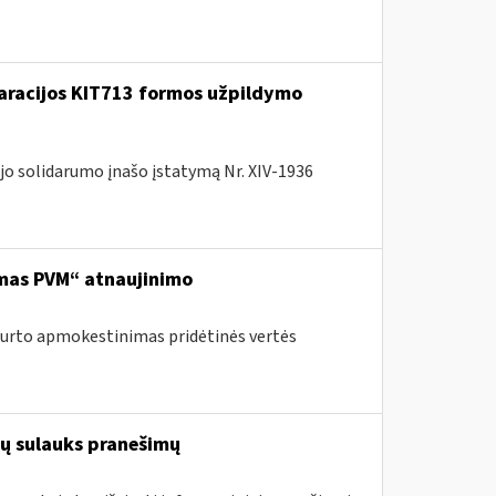
laracijos KIT713 formos užpildymo
jo solidarumo įnašo įstatymą Nr. XIV-1936
mas PVM“ atnaujinimo
turto apmokestinimas pridėtinės vertės
ių sulauks pranešimų