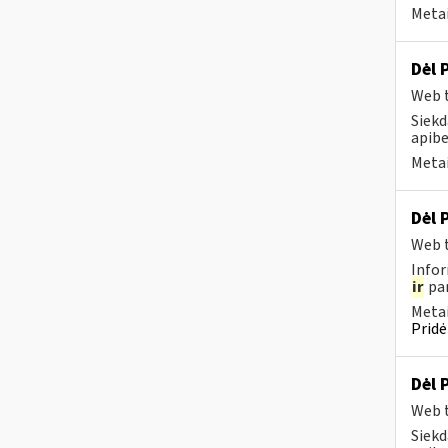
Metai
Dėl 
Web t
Siekd
apibe
Metai
Dėl 
Web t
Infor
ir
pan
Metai
Pridė
Dėl 
Web t
Siekd