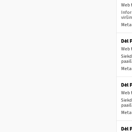
Web t
Infor
virši
Metai
Dėl 
Web t
Siekd
paai
Metai
Dėl 
Web t
Siekd
paai
Metai
Dėl 