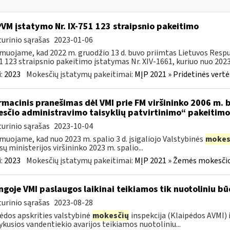
PVM įstatymo Nr. IX-751 123 straipsnio pakeitimo
urinio sąrašas
2023-01-06
muojame, kad 2022 m. gruodžio 13 d. buvo priimtas Lietuvos Respu
1 123 straipsnio pakeitimo įstatymas Nr. XIV-1661, kuriuo nuo 2023 
:
2023
Mokesčių įstatymų pakeitimai:
MĮP 2021 » Pridetinės vert
rmacinis pranešimas dėl VMI prie FM viršininko 2006 m. b
sčio administravimo taisyklių patvirtinimo“ pakeitimo
urinio sąrašas
2023-10-04
muojame, kad nuo 2023 m. spalio 3 d. įsigaliojo Valstybinės
mokes
sų ministerijos viršininko 2023 m. spalio...
:
2023
Mokesčių įstatymų pakeitimai:
MĮP 2021 » Žemės mokesčio
ngoje VMI paslaugos laikinai teikiamos tik nuotoliniu b
urinio sąrašas
2023-08-28
ėdos apskrities valstybinė
mokesčių
inspekcija (Klaipėdos AVMI)
vykusios vandentiekio avarijos teikiamos nuotoliniu...