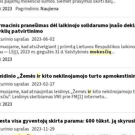
os pajamų mokesčio sumos. Šiemet prašymus skirti dalį...
:
2023
Pagrindinis:
Naujiena
rmacinis pranešimas dėl laikinojo solidarumo įnašo dek
yklių patvirtinimo
urinio sąrašas
2023-06-02
muojame, kad atsižvelgiant į priimtą Lietuvos Respublikos laikino
au — LSĮĮ), 2023 m. gegužės 31 d. Valstybinės
mokesčių
...
:
2023
leidinio „Žemės
ir
kito nekilnojamojo turto apmokestini
urinio sąrašas
2023-02-27
muojame, kad atnaujintas leidinys „Žemės
ir
kito nekilnojamojo 
čiu“. Leidinys skelbiamas VMI prie FM[1] interneto...
:
2023
esta visa gyventojų skirta parama: 600 tūkst. ją skyrus
urinio sąrašas
2023-11-29