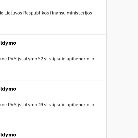
ie Lietuvos Respublikos finansų ministerijos
ildymo
me PVM įstatymo 52 straipsnio apibendrinto
ildymo
me PVM įstatymo 49 straipsnio apibendrinto
ildymo