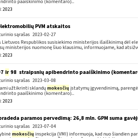
ndrinto paaiškinimo (komentaro)...
:
2023
elektromobilių PVM atskaitos
urinio sąrašas
2023-02-27
 Lietuvos Respublikos susisiekimo ministerijos išaiškinimą dėl e
sų ministerijos nuomonę šiuo klausimu, informuojame, kad atsižvel
:
2023
97
ir
98 straipsnių apibendrinto paaiškinimo (komentar
urinio sąrašas
2023-03-08
ami užtikrinti sklandų
mokesčių
įstatymų įgyvendinimą, pareng
ndrinto paaiškinimo (komentaro)...
:
2023
pradeda paramos pervedimą: 26,8 mln. GPM suma gavėjus 
urinio sąrašas
2023-07-04
ybinė
mokesčių
inspekcija (VMI) informuoja, kad nuo šiandien pa