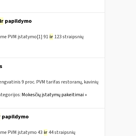
ir
papildymo
ėme PVM įstatymo[1] 91
ir
123 straipsnių
s
ngvatinis 9 proc. PVM tarifas restoranų, kavinių
tegorijos:
Mokesčių įstatymų pakeitimai »
r
papildymo
ėme PVM įstatymo 43
ir
44 straipsnių