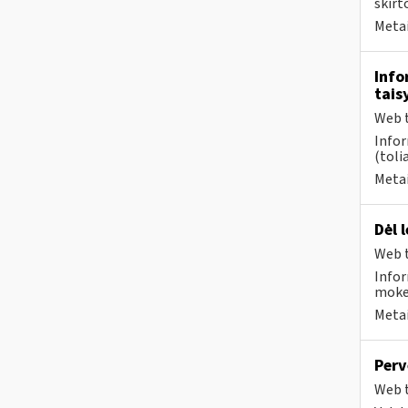
skirt
Metai
Info
tais
Web t
Infor
(toli
Metai
Dėl 
Web t
Infor
mokes
Metai
Perv
Web t