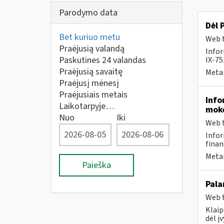
Parodymo data
Dėl 
Bet kuriuo metu
Web t
Praėjusią valandą
Infor
Paskutines 24 valandas
IX-75
Praėjusią savaitę
Metai
Praėjusį mėnesį
Praėjusiais metais
Info
Laikotarpyje…
moke
Nuo
Iki
Web t
Infor
finan
Metai
Paieška
Pala
Web t
Klaip
dėl į