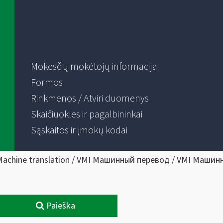
Mokesčių mokėtojų informacija
Formos
Rinkmenos / Atviri duomenys
Skaičiuoklės ir pagalbininkai
Sąskaitos ir įmokų kodai
Machine translation / VMI Машинный перевод / VMI Машин
Paieška