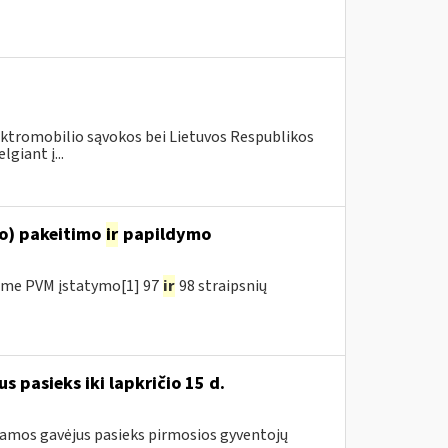
lektromobilio sąvokos bei Lietuvos Respublikos
giant į...
o) pakeitimo
ir
papildymo
ėme PVM įstatymo[1] 97
ir
98 straipsnių
pasieks iki lapkričio 15 d.
ramos gavėjus pasieks pirmosios gyventojų