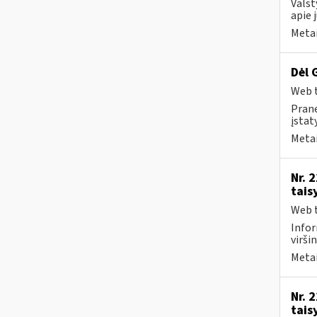
Valst
apie 
Metai
Dėl 
Web t
Prane
įstat
Metai
Nr. 
tais
Web t
Infor
virši
Metai
Nr. 
tais