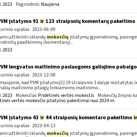
:
2023
Pagrindinis:
Naujiena
PVM įstatymo 91
ir
123 straipsnių komentarų pakeitimo
urinio sąrašas
2023-06-09
ami užtikrinti sklandų
mokesčių
įstatymų įgyvendinimą, pareng
ndrintų paaiškinimų (komentarų)...
:
2023
PVM lengvatos maitinimo paslaugoms galiojimo pabaigo
urinio sąrašas
2023-12-08
muojame, kad PVM įstatymo[1] 19 straipsnio 3 dalyje nustatytas le
ašių maitinimo įstaigų teikiamoms maitinimo...
:
2023
Mokesčiai:
Pridėtinės vertės mokestis
Mokesčių žinyno ka
tinės vertės mokesčio įstatymo pakeitimai nuo 2024 m.
PVM įstatymo 43
ir
44 straipsnių komentaro pakeitimo
i
urinio sąrašas
2023-04-13
ami užtikrinti sklandų
mokesčių
įstatymų įgyvendinimą, pareng