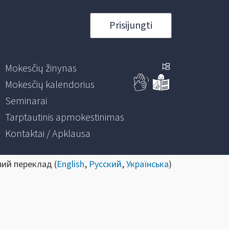
Prisijungti
Mokesčių žinynas
Mokesčių kalendorius
Seminarai
Tarptautinis apmokestinimas
Kontaktai / Apklausa
ний переклад (
English
,
Русский
,
Українська
)