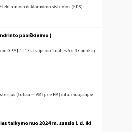
s Elektroninio deklaravimo sistemos (EDS)
ndrinto paaiškinimo (
e GPMĮ[1] 17 straipsnio 1 dalies 5 ir 37 punktų
sterijos (toliau ― VMI prie FM) informuoja apie
ies taikymo nuo 2024 m. sausio 1 d. iki