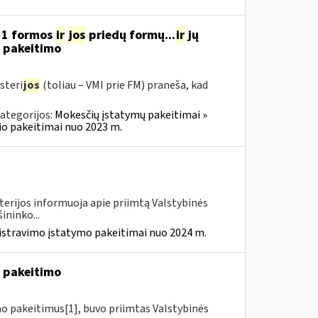
11 formos
ir
jos
priedų formų...
ir
jų
“ pakeitimo
steri
jos
(toliau – VMI prie FM) praneša, kad
ategorijos:
Mokesčių įstatymų pakeitimai »
o pakeitimai nuo 2023 m.
terijos informuoja apie priimtą Valstybinės
ininko...
istravimo įstatymo pakeitimai nuo 2024 m.
4 pakeitimo
mo pakeitimus[1], buvo priimtas Valstybinės