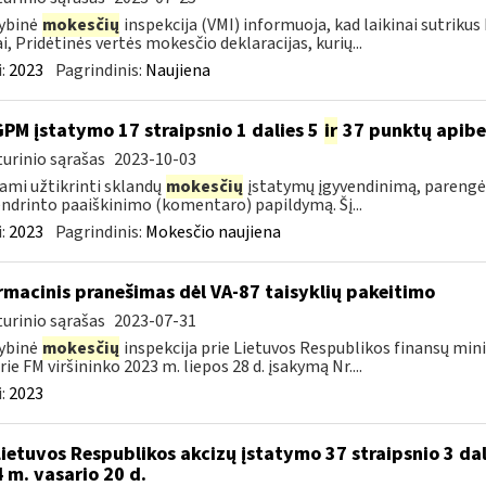
ybinė
mokesčių
inspekcija (VMI) informuoja, kad laikinai sutriku
ai, Pridėtinės vertės mokesčio deklaracijas, kurių...
:
2023
Pagrindinis:
Naujiena
GPM įstatymo 17 straipsnio 1 dalies 5
ir
37 punktų apibe
urinio sąrašas
2023-10-03
ami užtikrinti sklandų
mokesčių
įstatymų įgyvendinimą, parengėm
ndrinto paaiškinimo (komentaro) papildymą. Šį...
:
2023
Pagrindinis:
Mokesčio naujiena
rmacinis pranešimas dėl VA-87 taisyklių pakeitimo
urinio sąrašas
2023-07-31
ybinė
mokesčių
inspekcija prie Lietuvos Respublikos finansų mini
rie FM viršininko 2023 m. liepos 28 d. įsakymą Nr....
:
2023
Lietuvos Respublikos akcizų įstatymo 37 straipsnio 3 dal
 m. vasario 20 d.