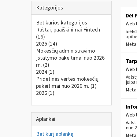
Kategorijos
Dėl 
Bet kurios kategorijos
Web t
Raštai, paaiškinimai Fintech
Siekd
(16)
apibe
2025
(14)
Metai
Mokesčių administravimo
įstatymo pakeitimai nuo 2026
Tarp
m.
(2)
Web t
2024
(1)
Valst
Pridėtinės vertės mokesčių
įsipa
pakeitimai nuo 2026 m.
(1)
Metai
2026
(1)
Info
Web t
Aplankai
Valst
nuo 2
Bet kurį aplanką
Metai