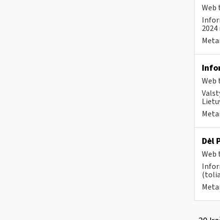
Web t
Infor
2024 
Metai
Info
Web t
Valst
Lietu
Metai
Dėl 
Web t
Info
(toli
Metai