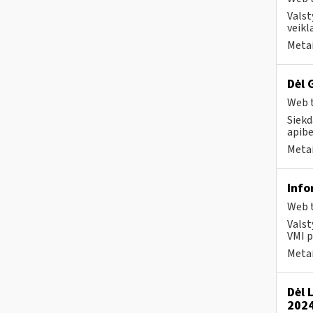
Valst
veikl
Metai
Dėl 
Web t
Siekd
apibe
Metai
Info
Web t
Valst
VMI p
Metai
Dėl 
2024