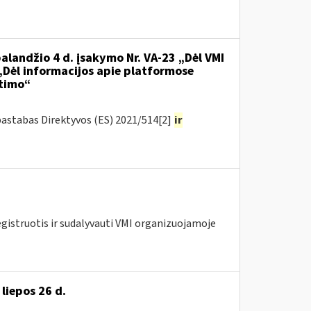
alandžio 4 d. įsakymo Nr. VA-23 „Dėl VMI
 „Dėl informacijos apie platformose
itimo“
pastabas Direktyvos (ES) 2021/514[2]
ir
egistruotis ir sudalyvauti VMI organizuojamoje
liepos 26 d.