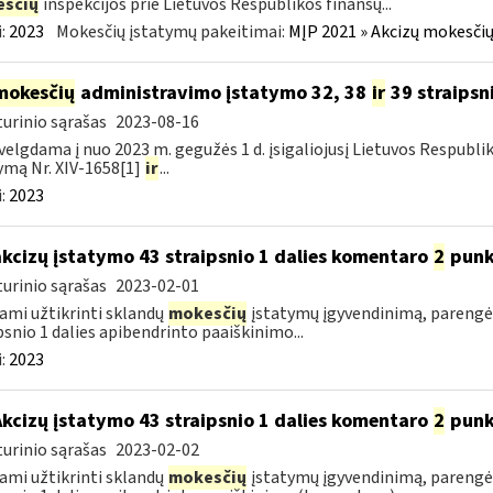
sčių
inspekcijos prie Lietuvos Respublikos finansų...
:
2023
Mokesčių įstatymų pakeitimai:
MĮP 2021 » Akcizų mokesčių
mokesčių
administravimo įstatymo 32, 38
ir
39 straipsn
urinio sąrašas
2023-08-16
velgdama į nuo 2023 m. gegužės 1 d. įsigaliojusį Lietuvos Respubl
ymą Nr. XIV-1658[1]
ir
...
:
2023
akcizų įstatymo 43 straipsnio 1 dalies komentaro
2
punk
urinio sąrašas
2023-02-01
ami užtikrinti sklandų
mokesčių
įstatymų įgyvendinimą, parengė
psnio 1 dalies apibendrinto paaiškinimo...
:
2023
Akcizų įstatymo 43 straipsnio 1 dalies komentaro
2
punk
urinio sąrašas
2023-02-02
ami užtikrinti sklandų
mokesčių
įstatymų įgyvendinimą, parengė