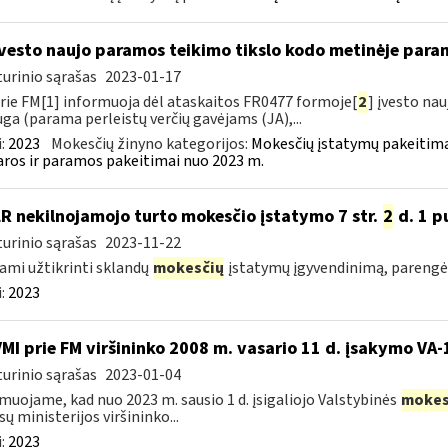
įvesto naujo paramos teikimo tikslo kodo metinėje par
urinio sąrašas
2023-01-17
rie FM[1] informuoja dėl ataskaitos FR0477 formoje[
2
] įvesto na
ga (parama perleistų verčių gavėjams (JA),...
:
2023
Mokesčių žinyno kategorijos:
Mokesčių įstatymų pakeitima
ros ir paramos pakeitimai nuo 2023 m.
LR nekilnojamojo turto mokesčio įstatymo 7 str.
2
d. 1 pu
urinio sąrašas
2023-11-22
ami užtikrinti sklandų
mokesčių
įstatymų įgyvendinimą, parengė
:
2023
VMI prie FM viršininko 2008 m. vasario 11 d. įsakymo VA
urinio sąrašas
2023-01-04
muojame, kad nuo 2023 m. sausio 1 d. įsigaliojo Valstybinės
mokes
sų ministerijos viršininko...
:
2023