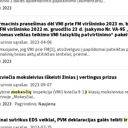
psnio 1 dalies apibendrinto paaiškinimo (komentaro)...
:
2023
rmacinis pranešimas dėl VMI prie FM viršininko 2023 m. b
 FM viršininko 2022 m. gruodžio 23 d. įsakymo Nr. VA-95
omas veiklas teikimo VMI taisyklių patvirtinimo“ pake
urinio sąrašas
2023-04-06
muojame, jog VMI prie FM[1], atsižvelgusi į papildomai pateiktas 
nalinių teisės aktų atitikties lentelei, priėmė...
:
2023
kviečia moksleivius iškeisti žinias į vertingus prizus
urinio sąrašas
2023-09-07
ybinė
mokesčių
inspekcija (VMI) kviečia 9-1
2
klasių moksleivius r
rinoje „Mokesčiai...
:
2023
Pagrindinis:
Naujiena
inai sutrikus EDS veiklai, PVM deklaracijas galės teikti
ir
urinio sąrašas
2023-07-25