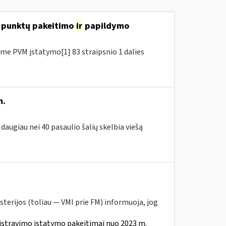
7 punktų pakeitimo
ir
papildymo
e PVM įstatymo[1] 83 straipsnio 1 dalies
m.
daugiau nei 40 pasaulio šalių skelbia viešą
sterijos (toliau — VMI prie FM) informuoja, jog
istravimo įstatymo pakeitimai nuo 2023 m.