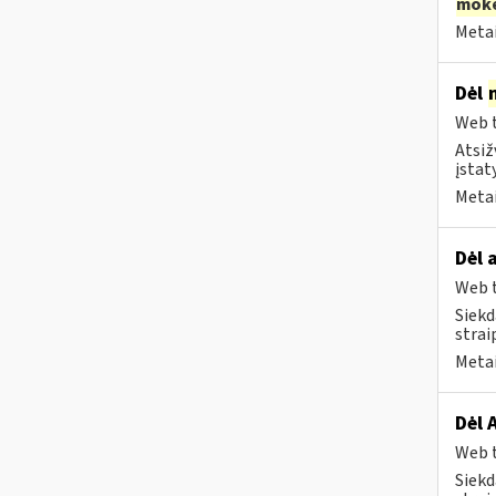
moke
Metai
Dėl
Web t
Atsiž
įstat
Metai
Dėl 
Web t
Siekd
strai
Metai
Dėl 
Web t
Siekd