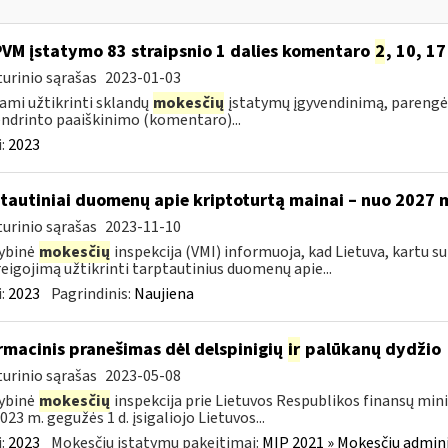
PVM įstatymo 83 straipsnio 1 dalies komentaro
2
, 10, 1
urinio sąrašas
2023-01-03
ami užtikrinti sklandų
mokesčių
įstatymų įgyvendinimą, parengėm
ndrinto paaiškinimo (komentaro)...
:
2023
tautiniai duomenų apie kriptoturtą mainai – nuo 2027 
urinio sąrašas
2023-11-10
ybinė
mokesčių
inspekcija (VMI) informuoja, kad Lietuva, kartu su 
reigojimą užtikrinti tarptautinius duomenų apie...
:
2023
Pagrindinis:
Naujiena
rmacinis pranešimas dėl delspinigių
ir
palūkanų dydžio
urinio sąrašas
2023-05-08
ybinė
mokesčių
inspekcija prie Lietuvos Respublikos finansų mini
023 m. gegužės 1 d. įsigaliojo Lietuvos...
:
2023
Mokesčių įstatymų pakeitimai:
MĮP 2021 » Mokesčių admin