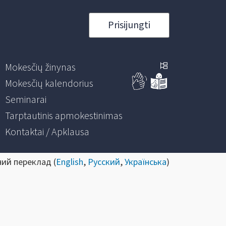
Prisijungti
Mokesčių žinynas
Mokesčių kalendorius
Seminarai
Tarptautinis apmokestinimas
Kontaktai / Apklausa
ний переклад (
English
,
Русский
,
Українська
)