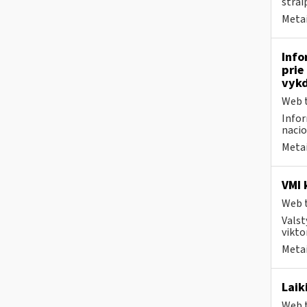
strai
Metai
Info
prie
vykd
Web t
Infor
nacio
Metai
VMI 
Web t
Valst
vikto
Metai
Laik
Web t