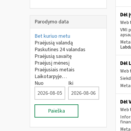
Dėl 
Parodymo data
Web t
VMI p
apsau
Bet kuriuo metu
Metai
Praėjusią valandą
Labda
Paskutines 24 valandas
Praėjusią savaitę
Praėjusį mėnesį
Dėl 
Praėjusiais metais
Web t
Laikotarpyje…
Siekd
Nuo
Iki
Metai
Dėl 
Web t
Paieška
Infor
finan
Metai