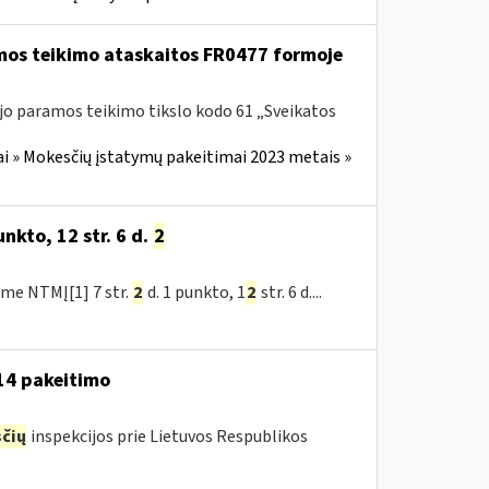
amos teikimo ataskaitos FR0477 formoje
ujo paramos teikimo tikslo kodo 61 „Sveikatos
i » Mokesčių įstatymų pakeitimai 2023 metais »
nkto, 12 str. 6 d.
2
me NTMĮ[1] 7 str.
2
d. 1 punkto, 1
2
str. 6 d....
-14 pakeitimo
čių
inspekcijos prie Lietuvos Respublikos