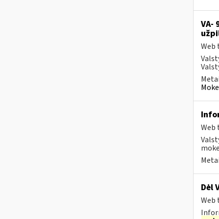
VA- 
užpi
Web t
Valst
Valst
Metai
Mokes
Info
Web t
Valst
mokes
Metai
Dėl 
Web t
Infor