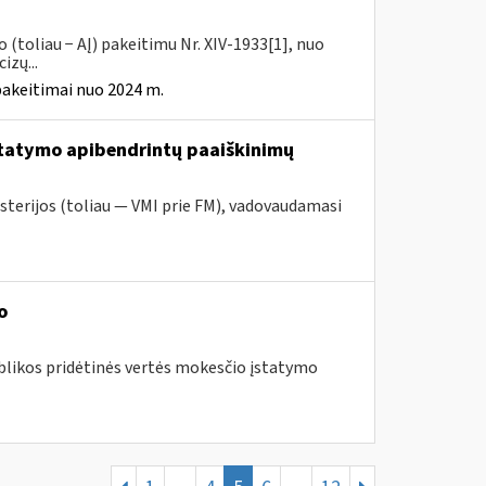
(toliau − AĮ) pakeitimu Nr. XIV-1933[1], nuo
izų...
pakeitimai nuo 2024 m.
tatymo apibendrintų paaiškinimų
sterijos (toliau — VMI prie FM), vadovaudamasi
o
blikos pridėtinės vertės mokesčio įstatymo