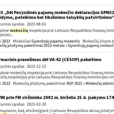
93 „Dėl Pavyzdinės pajamų mokesčio deklaracijos GPM3
ldymo, pateikimo bei tikslinimo taisyklių patvirtinimo
urinio sąrašas
2023-08-01
ybinė
mokesčių
inspekcija prie Lietuvos Respublikos finansų mini
ybinės...
:
2023
Mokesčiai:
Gyventojų pajamų mokestis
Mokesčių žinyno k
čių įstatymų pakeitimai 2023 metais » Gyventojų pajamų mokesči
rmacinis pranešimas dėl VA-42 (CESOP) pakeitimo
urinio sąrašas
2023-12-12
ybinė mokesčių inspekcija prie Lietuvos Respublikos finansų minis
čių inspekcijos prie Lietuvos Respublikos finansų ministerijos virš
:
2023
Mokesčių įstatymų pakeitimai:
MĮP 2021 » Mokesčių admin
VMI prie FM viršininko 2002 m. birželio 25 d. įsakymo 17
urinio sąrašas
2023-02-20
muojame, kad, atsižvelgiant į Lietuvos Respublikos akcizų įstaty