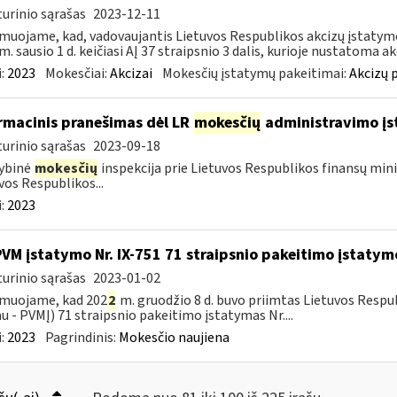
urinio sąrašas
2023-12-11
muojame, kad, vadovaujantis Lietuvos Respublikos akcizų įstatymo 
m. sausio 1 d. keičiasi AĮ 37 straipsnio 3 dalis, kurioje nustatoma akc
:
2023
Mokesčiai:
Akcizai
Mokesčių įstatymų pakeitimai:
Akcizų 
rmacinis pranešimas dėl LR
mokesčių
administravimo įs
urinio sąrašas
2023-09-18
ybinė
mokesčių
inspekcija prie Lietuvos Respublikos finansų mini
vos Respublikos...
:
2023
PVM įstatymo Nr. IX-751 71 straipsnio pakeitimo įstatym
urinio sąrašas
2023-01-02
rmuojame, kad 202
2
m. gruodžio 8 d. buvo priimtas Lietuvos Respu
au ­- PVMĮ) 71 straipsnio pakeitimo įstatymas Nr....
:
2023
Pagrindinis:
Mokesčio naujiena