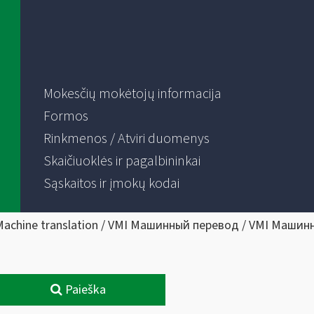
Mokesčių mokėtojų informacija
Formos
Rinkmenos / Atviri duomenys
Skaičiuoklės ir pagalbininkai
Sąskaitos ir įmokų kodai
Machine translation / VMI Машинный перевод / VMI Машин
Paieška