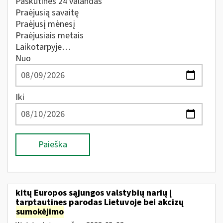
Paskutines 24 valandas
Praėjusią savaitę
Praėjusį mėnesį
Praėjusiais metais
Laikotarpyje…
Nuo
Iki
Paieška
kitų Europos sąjungos valstybių narių į
tarptautines parodas Lietuvoje bei akcizų
sumokėjimo