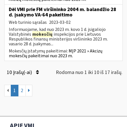
Dėl VMI prie FM viršininko 2004 m. balandžio 28
d. įsakymo VA-64 pakeitimo
Web turinio sąrašas
2023-03-02
Informuojame, kad nuo 2023 m. kovo 1 d. įsigaliojo
Valstybinės
mokesčių
inspekcijos prie Lietuvos
Respublikos finansų ministerijos viršininko 2023 m.
vasario 28 d. įsakymas...
Mokesčių įstatymų pakeitimai:
MĮP 2021 » Akcizų
mokesčių pakeitimai nuo 2023 m.
10 Įrašų(-ai)
Rodoma nuo 1 iki 10 iš 17 irašų.
1
2
APIE VMI