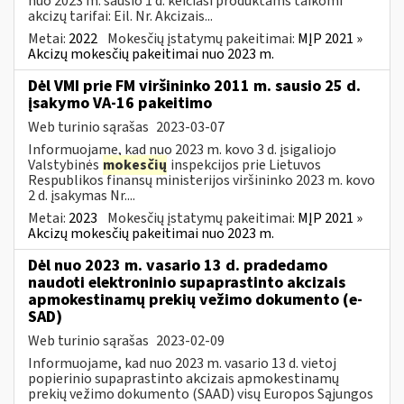
nuo 2023 m. sausio 1 d. keičiasi produktams taikomi
akcizų tarifai: Eil. Nr. Akcizais...
Metai:
2022
Mokesčių įstatymų pakeitimai:
MĮP 2021 »
Akcizų mokesčių pakeitimai nuo 2023 m.
Dėl VMI prie FM viršininko 2011 m. sausio 25 d.
įsakymo VA-16 pakeitimo
Web turinio sąrašas
2023-03-07
Informuojame, kad nuo 2023 m. kovo 3 d. įsigaliojo
Valstybinės
mokesčių
inspekcijos prie Lietuvos
Respublikos finansų ministerijos viršininko 2023 m. kovo
2 d. įsakymas Nr....
Metai:
2023
Mokesčių įstatymų pakeitimai:
MĮP 2021 »
Akcizų mokesčių pakeitimai nuo 2023 m.
Dėl nuo 2023 m. vasario 13 d. pradedamo
naudoti elektroninio supaprastinto akcizais
apmokestinamų prekių vežimo dokumento (e-
SAD)
Web turinio sąrašas
2023-02-09
Informuojame, kad nuo 2023 m. vasario 13 d. vietoj
popierinio supaprastinto akcizais apmokestinamų
prekių vežimo dokumento (SAAD) visų Europos Sąjungos