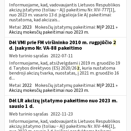
Informuojame, kad, vadovaujantis Lietuvos Respublikos
akcizų įstatymo (toliau − AĮ) pakeitimu Nr. XIV-777[1],
nuo 2023 m. vasario 13 d. įsigalioja šie AĮ pakeitimai:
nustatoma, kad akcizais...
Metai:
2023
Mokesčių įstatymų pakeitimai:
MĮP 2021 »
Akcizų mokesčių pakeitimai nuo 2023 m.
Dėl VMI prie FM viršininko 2010 m. rugpjūčio
2
d. įsakymo Nr. VA-88 pakeitimo
Web turinio sąrašas
2022-07-11
Informuojame, kad, atsižvelgdami į 2019 m. gruodžio 19
d. Tarybos direktyvos (ES) 2020/26
2
, kuria nustatoma
bendroji akcizų tvarka, nuostatas, į 2021 m. gruodžio 16
d....
Metai:
2022
Mokesčių įstatymų pakeitimai:
MĮP 2021 »
Akcizų mokesčių pakeitimai nuo 2023 m.
Dėl LR akcizų įstatymo pakeitimo nuo 2023 m.
sausio 1 d.
Web turinio sąrašas
2022-11-23
Informuojame, kad, vadovaujantis Lietuvos Respublikos
akcizų įstatymo (toliau − AĮ) pakeitimu Nr. XIV-446[1],