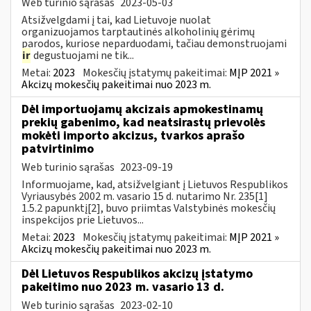
Web turinio sąrašas
2023-05-03
Atsižvelgdami į tai, kad Lietuvoje nuolat
organizuojamos tarptautinės alkoholinių gėrimų
parodos, kuriose neparduodami, tačiau demonstruojami
ir
degustuojami ne tik...
Metai:
2023
Mokesčių įstatymų pakeitimai:
MĮP 2021 »
Akcizų mokesčių pakeitimai nuo 2023 m.
Dėl importuojamų akcizais apmokestinamų
prekių gabenimo, kad neatsirastų prievolės
mokėti importo akcizus, tvarkos aprašo
patvirtinimo
Web turinio sąrašas
2023-09-19
Informuojame, kad, atsižvelgiant į Lietuvos Respublikos
Vyriausybės 2002 m. vasario 15 d. nutarimo Nr. 235[1]
1.5.2 papunktį[2], buvo priimtas Valstybinės mokesčių
inspekcijos prie Lietuvos...
Metai:
2023
Mokesčių įstatymų pakeitimai:
MĮP 2021 »
Akcizų mokesčių pakeitimai nuo 2023 m.
Dėl Lietuvos Respublikos akcizų įstatymo
pakeitimo nuo 2023 m. vasario 13 d.
Web turinio sąrašas
2023-02-10