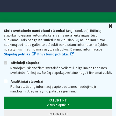
Valstybinė mokesčių inspekcija prie Lietuvos
U
Respublikos finansų ministerijos
Šioje svetainėje naudojami slapukai
(angl. cookies). Būtinieji
slapukai įdiegiami automatiškai ir jiems nėra reikalingas Jūsų
Biudžetinė įstaiga. Juridinio asmens kodas — 188659752,
sutikimas. Taip pat galite sutikti ir su kitų slapukų naudojimu. Savo
adresas: Vasario 16-osios g. 14, 01107 Vilnius, Lietuva, el.paštas:
sutikimą bet kada galėsite atšaukti pakeisdami interneto naršyklės
vmi@vmi.lt
, E. pristatymo dėžutės adresas 188659752
nustatymus ir ištrindami įrašytus slapukus. Daugiau informacijos
Duomenys apie Valstybinę mokesčių inspekciją prie Lietuvos
Slapukų politika
;
Privatumo politika.
Respublikos finansų ministerijos kaupiami ir saugomi Juridinių
asmenų registre
Būtinieji slapukai
Naudojami sklandžiam svetainės veikimui ir įgalina pagrindines
svetainės funkcijas. Be šių slapukų svetainė negali tinkamai veikti.
Analitiniai slapukai
Renka statistinę informaciją apie svetainės naudojimą ir
naudojami Jūsų naršymo patirties gerinimui.
PATVIRTINTI
Visus slapukus
PATVIRTINTI