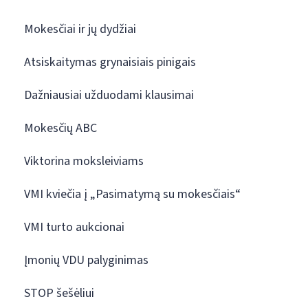
Mokesčiai ir jų dydžiai
Atsiskaitymas grynaisiais pinigais
Dažniausiai užduodami klausimai
Mokesčių ABC
Viktorina moksleiviams
VMI kviečia į „Pasimatymą su mokesčiais“
VMI turto aukcionai
Įmonių VDU palyginimas
STOP šešėliui