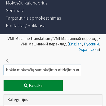
Mokesčių kalendorius
Seminarai
Tarptautinis apmokestinimas
Kontaktai / Apklausa
VMI Machine translation / VMI Машинный перевод /
VMI Машинний переклад (
English
,
Русский
,
Українська
)
Paieška
Kategorijos