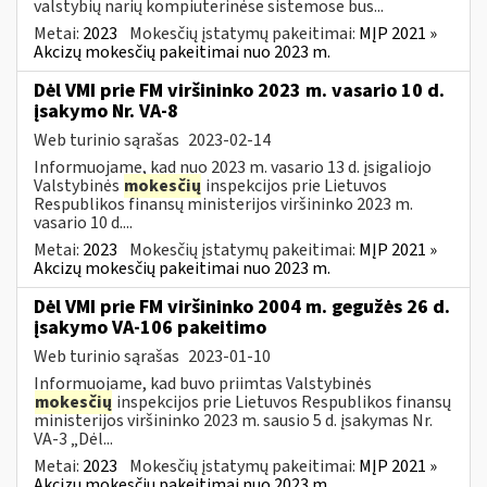
valstybių narių kompiuterinėse sistemose bus...
Metai:
2023
Mokesčių įstatymų pakeitimai:
MĮP 2021 »
Akcizų mokesčių pakeitimai nuo 2023 m.
Dėl VMI prie FM viršininko 2023 m. vasario 10 d.
įsakymo Nr. VA-8
Web turinio sąrašas
2023-02-14
Informuojame, kad nuo 2023 m. vasario 13 d. įsigaliojo
Valstybinės
mokesčių
inspekcijos prie Lietuvos
Respublikos finansų ministerijos viršininko 2023 m.
vasario 10 d....
Metai:
2023
Mokesčių įstatymų pakeitimai:
MĮP 2021 »
Akcizų mokesčių pakeitimai nuo 2023 m.
Dėl VMI prie FM viršininko 2004 m. gegužės 26 d.
įsakymo VA-106 pakeitimo
Web turinio sąrašas
2023-01-10
Informuojame, kad buvo priimtas Valstybinės
mokesčių
inspekcijos prie Lietuvos Respublikos finansų
ministerijos viršininko 2023 m. sausio 5 d. įsakymas Nr.
VA-3 „Dėl...
Metai:
2023
Mokesčių įstatymų pakeitimai:
MĮP 2021 »
Akcizų mokesčių pakeitimai nuo 2023 m.