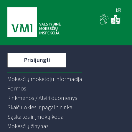
Prisijungti
Mokesčių mokėtojų informacija
Formos
Rinkmenos / Atviri duomenys
Skaičiuoklės ir pagalbininkai
Sąskaitos ir įmokų kodai
Mokesčių žinynas