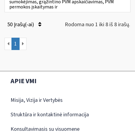
sumokėjimas, grąžintino PVM apskaičiavimas, PVM
permokos įskaitymas ir
50 Įrašų(-ai)
Rodoma nuo 1 iki 8 iš 8 irašų.
1
APIE VMI
Misija, Vizija ir Vertybės
Struktūra ir kontaktinė informacija
Konsultavimasis su visuomene