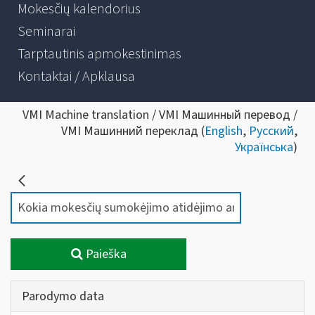
Mokesčių kalendorius
Seminarai
Tarptautinis apmokestinimas
Kontaktai / Apklausa
VMI Machine translation / VMI Машинный перевод /
VMI Машинний переклад (
English
,
Русский
,
Українська
)
Paieška
Parodymo data