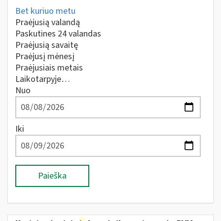
Bet kuriuo metu
Praėjusią valandą
Paskutines 24 valandas
Praėjusią savaitę
Praėjusį mėnesį
Praėjusiais metais
Laikotarpyje…
Nuo
Iki
Paieška