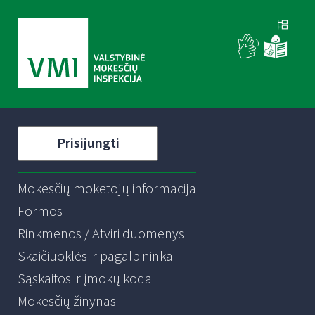
Prisijungti
Mokesčių mokėtojų informacija
Formos
Rinkmenos / Atviri duomenys
Skaičiuoklės ir pagalbininkai
Sąskaitos ir įmokų kodai
Mokesčių žinynas