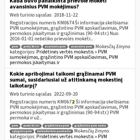
Kada buvo panaikinta prievolė mokėti
avansinius PVM mokėjimus?
Web turinio sąrašas
2018-11-22
Registracijos numeris KM0674 Ši informacija skelbiama:
PVM sumokėjimas, grąžintino PVM apskaičiavimas, PVM
permokos įskaitymas ir grąžinimas (90-94 str.) Nuo
2016-01-01 nebeliko prievolės mokėti...
Mokesčių žinyno
pvm
pvmį 90 str
avansinis pvm
avansinio pvm
kategorijos:
Pridėtinės vertės mokestis » PVM
sumokėjimas, grąžintino PVM apskaičiavimas, PVM
permokos įskaitymas ir
Kokie apribojimai taikomi grąžinamai PVM
sumai, susidariusiai už atitinkamą mokestinį
laikotarpį?
Web turinio sąrašas
2022-09-20
Registracijos numeris KM067
2
Ši informacija skelbiama:
PVM sumokėjimas, grąžintino PVM apskaičiavimas, PVM
permokos įskaitymas ir grąžinimas (90-94 str.) PVM
permoka ir už...
pvm
pvmį 91 str
grąžintinas pvm
grąžintino pvm suma
Mokesčių žinyno
sąlyginis pvm
kalendorinio pusmečio
kategorijos:
Pridėtinės vertės mokestis » PVM