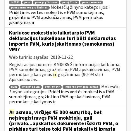
fr0781
pvm
pvm grąžinimas
pvmį 91 str
pvm permoka
Mokesčių žinyno kategorijos:
pvm permokos grąžinimas
Pridėtinės vertės mokestis » PVM sumokėjimas,
grąžintino PVM apskaičiavimas, PVM permokos
įskaitymas ir
Kuriuose mokestinio laikotarpio PVM
deklaracijos laukeliuose turi būti deklaruotas
importo PVM, kuris įskaitomas (sumokamas)
VMI?
Web turinio sąrašas
2018-11-22
Registracijos numeris KM0685 Ši informacija skelbiama:
PVM sumokėjimas, grąžintino PVM apskaičiavimas, PVM
permokos įskaitymas
ir
grąžinimas (90-94 str.)
Apskaičiuotas...
Mokesčių
pvm
importo pvm
pvmį 94 str
importo pvm įskaitymas
žinyno kategorijos:
Pridėtinės vertės mokestis » PVM
sumokėjimas, grąžintino PVM apskaičiavimas, PVM
permokos įskaitymas ir
Ar
asmuo, viršijęs 45 000 eurų ribą, bet
neįsiregistravęs PVM mokėtoju, gali
(privalo...apskaitos dokumente išskirti PVM, o
pirkėjas turi teisę tokį PVM atskaityti įprasta