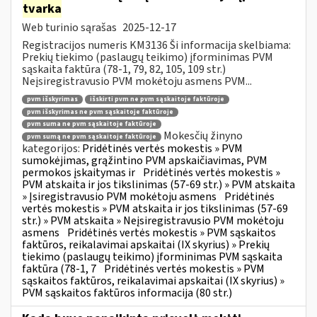
tvarka
Web turinio sąrašas
2025-12-17
Registracijos numeris KM3136 Ši informacija skelbiama:
Prekių tiekimo (paslaugų teikimo) įforminimas PVM
sąskaita faktūra (78-1, 79, 82, 105, 109 str.)
Neįsiregistravusio PVM mokėtoju asmens PVM...
pvm išskyrimas
išskirti pvm ne pvm sąskaitoje faktūroje
pvm išskyrimas ne pvm sąskaitoje faktūroje
pvm suma ne pvm sąskaitoje faktūroje
Mokesčių žinyno
pvm sumą ne pvm sąskaitoje faktūroje
kategorijos:
Pridėtinės vertės mokestis » PVM
sumokėjimas, grąžintino PVM apskaičiavimas, PVM
permokos įskaitymas ir
Pridėtinės vertės mokestis »
PVM atskaita ir jos tikslinimas (57-69 str.) » PVM atskaita
» Įsiregistravusio PVM mokėtoju asmens
Pridėtinės
vertės mokestis » PVM atskaita ir jos tikslinimas (57-69
str.) » PVM atskaita » Neįsiregistravusio PVM mokėtoju
asmens
Pridėtinės vertės mokestis » PVM sąskaitos
faktūros, reikalavimai apskaitai (IX skyrius) » Prekių
tiekimo (paslaugų teikimo) įforminimas PVM sąskaita
faktūra (78-1, 7
Pridėtinės vertės mokestis » PVM
sąskaitos faktūros, reikalavimai apskaitai (IX skyrius) »
PVM sąskaitos faktūros informacija (80 str.)