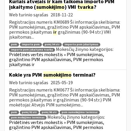
Kuriais atvejais
ir
kam taikoma importo PVM
įskaitymo (
sumokėjimo
) VMI
tvarka
?
Web turinio sąrašas
2018-11-22
Registracijos numeris KM0689 Ši informacija skelbiama:
PVM sumokėjimas, grąžintino PVM apskaičiavimas, PVM
permokos įskaitymas
ir
grąžinimas (90-94 str.) VMI
įskaitomas...
pvm
importo pvm
pvmį 94 str
importo pvm įskaitymas
Mokesčių žinyno kategorijos:
importo pvm įskaitymo tvarka
Pridėtinės vertės mokestis » PVM sumokėjimas,
grąžintino PVM apskaičiavimas, PVM permokos
įskaitymas ir
Kokie yra PVM
sumokėjimo
terminai?
Web turinio sąrašas
2025-05-19
Registracijos numeris KM0677 Ši informacija skelbiama:
PVM sumokėjimas, grąžintino PVM apskaičiavimas, PVM
permokos įskaitymas ir grąžinimas (90-94 str.) PVM
mokėtojai: Atvejis PVM sumokėjimo...
pvm
pvmį 92 str
pvmį 90 str
pvm sumokėjimo terminai
Mokesčių žinyno kategorijos:
pvm mokėjimo terminas
Pridėtinės vertės mokestis » PVM sumokėjimas,
grąžintino PVM apskaičiavimas, PVM permokos