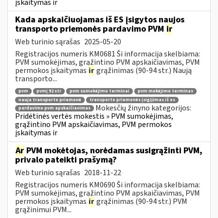
įskaitymas ir
Kada apskaičiuojamas iš ES įsigytos naujos
transporto priemonės pardavimo PVM
ir
Web turinio sąrašas
2025-05-20
Registracijos numeris KM0681 Ši informacija skelbiama:
PVM sumokėjimas, grąžintino PVM apskaičiavimas, PVM
permokos įskaitymas
ir
grąžinimas (90-94 str.) Naują
transporto...
pvm
pvmį 92 str
pvm sumokėjimo terminai
pvm mokėjimo terminas
nauja transporto priemonė
transporto priemonės įsigijimas iš es
Mokesčių žinyno kategorijos:
pardavimo pvm apskaičiavimas
Pridėtinės vertės mokestis » PVM sumokėjimas,
grąžintino PVM apskaičiavimas, PVM permokos
įskaitymas ir
Ar
PVM mokėtojas, norėdamas susigrąžinti PVM,
privalo pateikti prašymą?
Web turinio sąrašas
2018-11-22
Registracijos numeris KM0690 Ši informacija skelbiama:
PVM sumokėjimas, grąžintino PVM apskaičiavimas, PVM
permokos įskaitymas
ir
grąžinimas (90-94 str.) PVM
grąžinimui PVM...