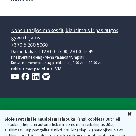
Konsultacijos mokesčių klausimais ir paslaugos
gyventojams:
+370 5 260 5060
Darbo laikas: I-IV 8.00-17.00, V 8.00-15.45.
Prieššventinę dieną - viena valanda trumpiau.
Kiekvieno mėnesio antrą penktadienį 8.00 val. - 12.00 val.
Mano VMI
Paklausimas per
Valstybinė mokesčių inspekcija prie Lietuvos
U
Respublikos finansų ministerijos
Šioje svetainėje naudojami slapukai
(angl. cookies). Būtinieji
slapukai įdiegiami automatiškai ir jiems nėra reikalingas Jūsų
Biudžetinė įstaiga. Juridinio asmens kodas — 188659752,
sutikimas. Taip pat galite sutikti ir su kitų slapukų naudojimu. Savo
adresas: Vasario 16-osios g. 14, 01107 Vilnius, Lietuva, el.paštas:
sutikimą bet kada galėsite atšaukti pakeisdami interneto naršyklės