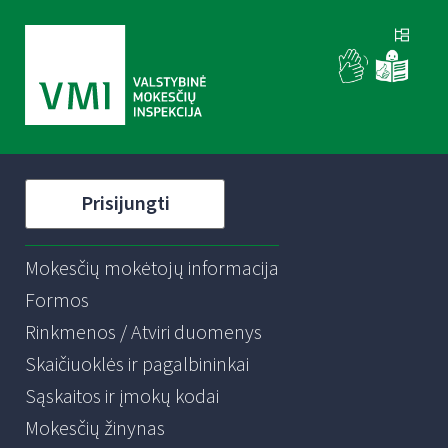
Prisijungti
Mokesčių mokėtojų informacija
Formos
Rinkmenos / Atviri duomenys
Skaičiuoklės ir pagalbininkai
Sąskaitos ir įmokų kodai
Mokesčių žinynas