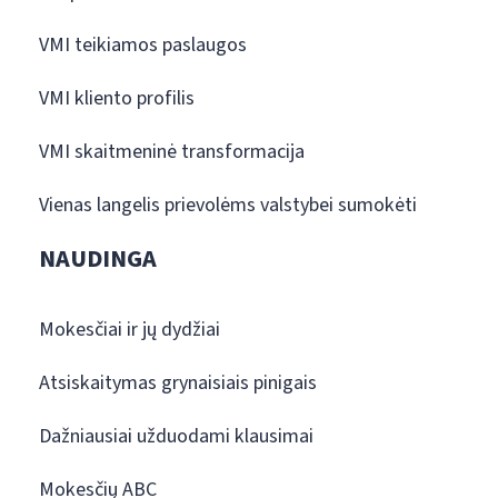
VMI teikiamos paslaugos
VMI kliento profilis
VMI skaitmeninė transformacija
Vienas langelis prievolėms valstybei sumokėti
NAUDINGA
Mokesčiai ir jų dydžiai
Atsiskaitymas grynaisiais pinigais
Dažniausiai užduodami klausimai
Mokesčių ABC