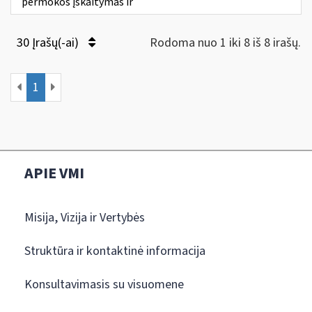
permokos įskaitymas ir
30 Įrašų(-ai)
Rodoma nuo 1 iki 8 iš 8 irašų.
1
APIE VMI
Misija, Vizija ir Vertybės
Struktūra ir kontaktinė informacija
Konsultavimasis su visuomene