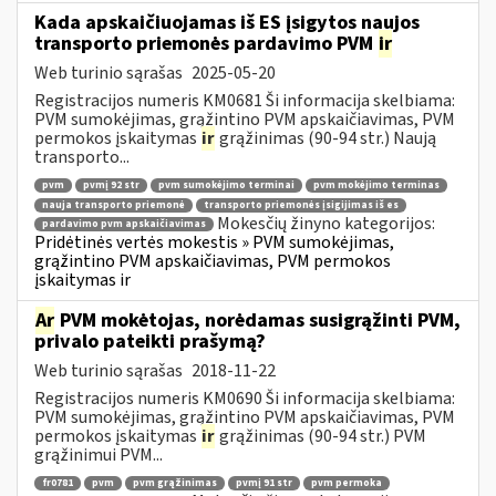
Kada apskaičiuojamas iš ES įsigytos naujos
transporto priemonės pardavimo PVM
ir
Web turinio sąrašas
2025-05-20
Registracijos numeris KM0681 Ši informacija skelbiama:
PVM sumokėjimas, grąžintino PVM apskaičiavimas, PVM
permokos įskaitymas
ir
grąžinimas (90-94 str.) Naują
transporto...
pvm
pvmį 92 str
pvm sumokėjimo terminai
pvm mokėjimo terminas
nauja transporto priemonė
transporto priemonės įsigijimas iš es
Mokesčių žinyno kategorijos:
pardavimo pvm apskaičiavimas
Pridėtinės vertės mokestis » PVM sumokėjimas,
grąžintino PVM apskaičiavimas, PVM permokos
įskaitymas ir
Ar
PVM mokėtojas, norėdamas susigrąžinti PVM,
privalo pateikti prašymą?
Web turinio sąrašas
2018-11-22
Registracijos numeris KM0690 Ši informacija skelbiama:
PVM sumokėjimas, grąžintino PVM apskaičiavimas, PVM
permokos įskaitymas
ir
grąžinimas (90-94 str.) PVM
grąžinimui PVM...
fr0781
pvm
pvm grąžinimas
pvmį 91 str
pvm permoka