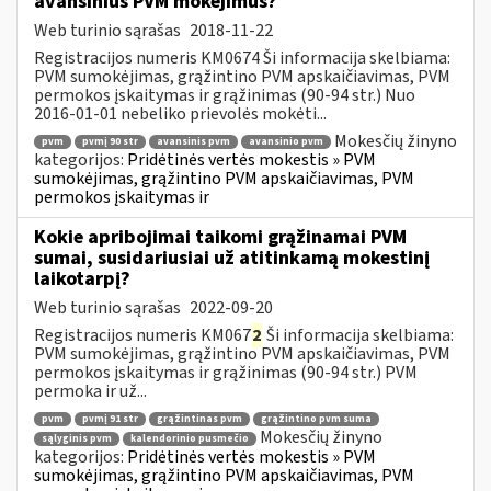
avansinius PVM mokėjimus?
Web turinio sąrašas
2018-11-22
Registracijos numeris KM0674 Ši informacija skelbiama:
PVM sumokėjimas, grąžintino PVM apskaičiavimas, PVM
permokos įskaitymas ir grąžinimas (90-94 str.) Nuo
2016-01-01 nebeliko prievolės mokėti...
Mokesčių žinyno
pvm
pvmį 90 str
avansinis pvm
avansinio pvm
kategorijos:
Pridėtinės vertės mokestis » PVM
sumokėjimas, grąžintino PVM apskaičiavimas, PVM
permokos įskaitymas ir
Kokie apribojimai taikomi grąžinamai PVM
sumai, susidariusiai už atitinkamą mokestinį
laikotarpį?
Web turinio sąrašas
2022-09-20
Registracijos numeris KM067
2
Ši informacija skelbiama:
PVM sumokėjimas, grąžintino PVM apskaičiavimas, PVM
permokos įskaitymas ir grąžinimas (90-94 str.) PVM
permoka ir už...
pvm
pvmį 91 str
grąžintinas pvm
grąžintino pvm suma
Mokesčių žinyno
sąlyginis pvm
kalendorinio pusmečio
kategorijos:
Pridėtinės vertės mokestis » PVM
sumokėjimas, grąžintino PVM apskaičiavimas, PVM