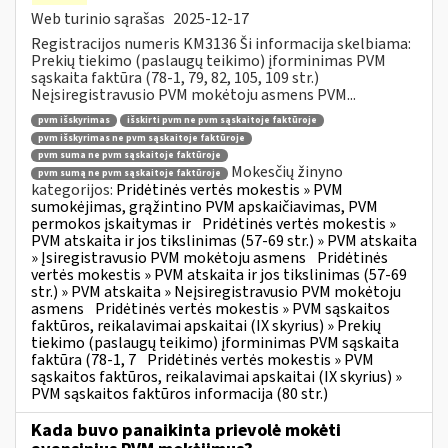
Web turinio sąrašas
2025-12-17
Registracijos numeris KM3136 Ši informacija skelbiama:
Prekių tiekimo (paslaugų teikimo) įforminimas PVM
sąskaita faktūra (78-1, 79, 82, 105, 109 str.)
Neįsiregistravusio PVM mokėtoju asmens PVM...
pvm išskyrimas
išskirti pvm ne pvm sąskaitoje faktūroje
pvm išskyrimas ne pvm sąskaitoje faktūroje
pvm suma ne pvm sąskaitoje faktūroje
Mokesčių žinyno
pvm sumą ne pvm sąskaitoje faktūroje
kategorijos:
Pridėtinės vertės mokestis » PVM
sumokėjimas, grąžintino PVM apskaičiavimas, PVM
permokos įskaitymas ir
Pridėtinės vertės mokestis »
PVM atskaita ir jos tikslinimas (57-69 str.) » PVM atskaita
» Įsiregistravusio PVM mokėtoju asmens
Pridėtinės
vertės mokestis » PVM atskaita ir jos tikslinimas (57-69
str.) » PVM atskaita » Neįsiregistravusio PVM mokėtoju
asmens
Pridėtinės vertės mokestis » PVM sąskaitos
faktūros, reikalavimai apskaitai (IX skyrius) » Prekių
tiekimo (paslaugų teikimo) įforminimas PVM sąskaita
faktūra (78-1, 7
Pridėtinės vertės mokestis » PVM
sąskaitos faktūros, reikalavimai apskaitai (IX skyrius) »
PVM sąskaitos faktūros informacija (80 str.)
Kada buvo panaikinta prievolė mokėti