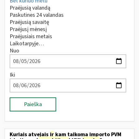
Bet kuriuo metu
Praėjusią valandą
Paskutines 24 valandas
Praėjusią savaitę
Praėjusį mėnesį
Praėjusiais metais
Laikotarpyje…
Nuo
Iki
Paieška
Kuriais atvejais
ir
kam taikoma importo PVM