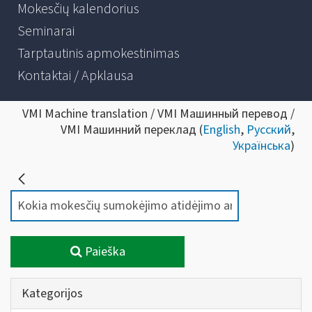
Mokesčių kalendorius
Seminarai
Tarptautinis apmokestinimas
Kontaktai / Apklausa
VMI Machine translation / VMI Машинный перевод /
VMI Машинний переклад (
English
,
Русский
,
Українська
)
Paieška
Kategorijos