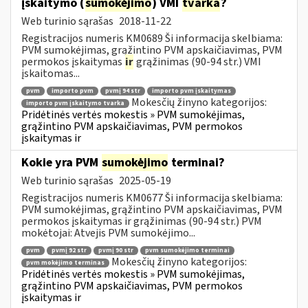
įskaitymo (
sumokėjimo
) VMI
tvarka
?
Web turinio sąrašas
2018-11-22
Registracijos numeris KM0689 Ši informacija skelbiama:
PVM sumokėjimas, grąžintino PVM apskaičiavimas, PVM
permokos įskaitymas
ir
grąžinimas (90-94 str.) VMI
įskaitomas...
pvm
importo pvm
pvmį 94 str
importo pvm įskaitymas
Mokesčių žinyno kategorijos:
importo pvm įskaitymo tvarka
Pridėtinės vertės mokestis » PVM sumokėjimas,
grąžintino PVM apskaičiavimas, PVM permokos
įskaitymas ir
Kokie yra PVM
sumokėjimo
terminai?
Web turinio sąrašas
2025-05-19
Registracijos numeris KM0677 Ši informacija skelbiama:
PVM sumokėjimas, grąžintino PVM apskaičiavimas, PVM
permokos įskaitymas ir grąžinimas (90-94 str.) PVM
mokėtojai: Atvejis PVM sumokėjimo...
pvm
pvmį 92 str
pvmį 90 str
pvm sumokėjimo terminai
Mokesčių žinyno kategorijos:
pvm mokėjimo terminas
Pridėtinės vertės mokestis » PVM sumokėjimas,
grąžintino PVM apskaičiavimas, PVM permokos
įskaitymas ir