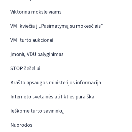
Viktorina moksleiviams
VMI kviečia į „Pasimatymą su mokesčiais“
VMI turto aukcionai
Įmonių VDU palyginimas
STOP šešėliui
Krašto apsaugos ministerijos informacija
Interneto svetainės atitikties paraiška
Ieškome turto savininkų
Nuorodos