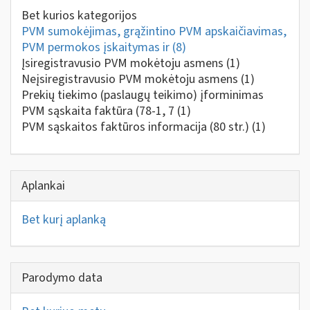
Bet kurios kategorijos
PVM sumokėjimas, grąžintino PVM apskaičiavimas,
PVM permokos įskaitymas ir
(8)
Įsiregistravusio PVM mokėtoju asmens
(1)
Neįsiregistravusio PVM mokėtoju asmens
(1)
Prekių tiekimo (paslaugų teikimo) įforminimas
PVM sąskaita faktūra (78-1, 7
(1)
PVM sąskaitos faktūros informacija (80 str.)
(1)
Aplankai
Bet kurį aplanką
Parodymo data