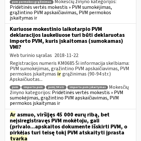
Mokesčių žinyno kategorijos:
pvm permokos grąžinimas
Pridėtinės vertės mokestis » PVM sumokėjimas,
grąžintino PVM apskaičiavimas, PVM permokos
įskaitymas ir
Kuriuose mokestinio laikotarpio PVM
deklaracijos laukeliuose turi būti deklaruotas
importo PVM, kuris įskaitomas (sumokamas)
VMI?
Web turinio sąrašas
2018-11-22
Registracijos numeris KM0685 Ši informacija skelbiama:
PVM sumokėjimas, grąžintino PVM apskaičiavimas, PVM
permokos įskaitymas
ir
grąžinimas (90-94 str.)
Apskaičiuotas...
Mokesčių
pvm
importo pvm
pvmį 94 str
importo pvm įskaitymas
žinyno kategorijos:
Pridėtinės vertės mokestis » PVM
sumokėjimas, grąžintino PVM apskaičiavimas, PVM
permokos įskaitymas ir
Ar
asmuo, viršijęs 45 000 eurų ribą, bet
neįsiregistravęs PVM mokėtoju, gali
(privalo...apskaitos dokumente išskirti PVM, o
pirkėjas turi teisę tokį PVM atskaityti įprasta
tvarka