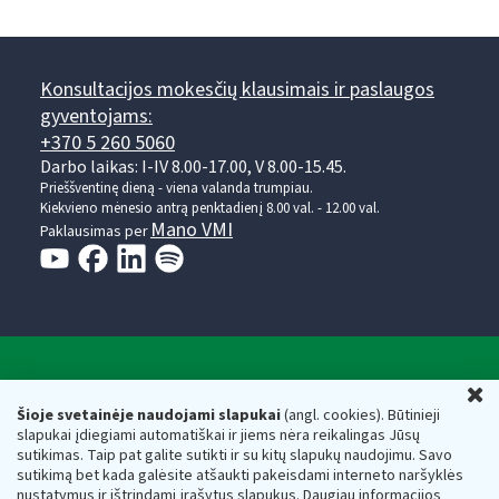
Konsultacijos mokesčių klausimais ir paslaugos
gyventojams:
+370 5 260 5060
Darbo laikas: I-IV 8.00-17.00, V 8.00-15.45.
Prieššventinę dieną - viena valanda trumpiau.
Kiekvieno mėnesio antrą penktadienį 8.00 val. - 12.00 val.
Mano VMI
Paklausimas per
Valstybinė mokesčių inspekcija prie Lietuvos
U
Respublikos finansų ministerijos
Šioje svetainėje naudojami slapukai
(angl. cookies). Būtinieji
slapukai įdiegiami automatiškai ir jiems nėra reikalingas Jūsų
Biudžetinė įstaiga. Juridinio asmens kodas — 188659752,
sutikimas. Taip pat galite sutikti ir su kitų slapukų naudojimu. Savo
adresas: Vasario 16-osios g. 14, 01107 Vilnius, Lietuva, el.paštas:
sutikimą bet kada galėsite atšaukti pakeisdami interneto naršyklės
vmi@vmi.lt
, E. pristatymo dėžutės adresas 188659752
nustatymus ir ištrindami įrašytus slapukus. Daugiau informacijos