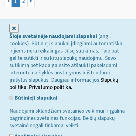
1
2
Uždaryti
Šioje svetainėje naudojami slapukai
(angl.
cookies). Būtinieji slapukai įdiegiami automatiškai
ir jiems nėra reikalingas Jūsų sutikimas. Taip pat
galite sutikti ir su kitų slapukų naudojimu. Savo
sutikimą bet kada galėsite atšaukti pakeisdami
interneto naršyklės nustatymus ir ištrindami
įrašytus slapukus. Daugiau informacijos
Slapukų
politika
;
Privatumo politika.
Būtinieji slapukai
Naudojami sklandžiam svetainės veikimui ir įgalina
pagrindines svetainės funkcijas. Be šių slapukų
svetainė negali tinkamai veikti.