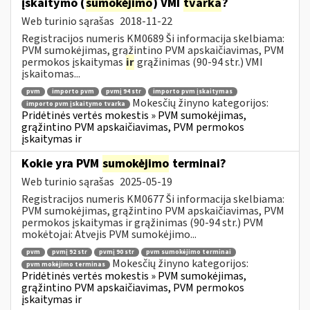
įskaitymo (
sumokėjimo
) VMI
tvarka
?
Web turinio sąrašas
2018-11-22
Registracijos numeris KM0689 Ši informacija skelbiama:
PVM sumokėjimas, grąžintino PVM apskaičiavimas, PVM
permokos įskaitymas
ir
grąžinimas (90-94 str.) VMI
įskaitomas...
pvm
importo pvm
pvmį 94 str
importo pvm įskaitymas
Mokesčių žinyno kategorijos:
importo pvm įskaitymo tvarka
Pridėtinės vertės mokestis » PVM sumokėjimas,
grąžintino PVM apskaičiavimas, PVM permokos
įskaitymas ir
Kokie yra PVM
sumokėjimo
terminai?
Web turinio sąrašas
2025-05-19
Registracijos numeris KM0677 Ši informacija skelbiama:
PVM sumokėjimas, grąžintino PVM apskaičiavimas, PVM
permokos įskaitymas ir grąžinimas (90-94 str.) PVM
mokėtojai: Atvejis PVM sumokėjimo...
pvm
pvmį 92 str
pvmį 90 str
pvm sumokėjimo terminai
Mokesčių žinyno kategorijos:
pvm mokėjimo terminas
Pridėtinės vertės mokestis » PVM sumokėjimas,
grąžintino PVM apskaičiavimas, PVM permokos
įskaitymas ir