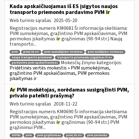
Kada apskaičiuojamas iš ES įsigytos naujos
transporto priemonės pardavimo PVM
ir
Web turinio sąrašas
2025-05-20
Registracijos numeris KM0681 Ši informacija skelbiama:
PVM sumokėjimas, grąžintino PVM apskaičiavimas, PVM
permokos įskaitymas
ir
grąžinimas (90-94 str.) Naują
transporto...
pvm
pvmį 92 str
pvm sumokėjimo terminai
pvm mokėjimo terminas
nauja transporto priemonė
transporto priemonės įsigijimas iš es
Mokesčių žinyno kategorijos:
pardavimo pvm apskaičiavimas
Pridėtinės vertės mokestis » PVM sumokėjimas,
grąžintino PVM apskaičiavimas, PVM permokos
įskaitymas ir
Ar
PVM mokėtojas, norėdamas susigrąžinti PVM,
privalo pateikti prašymą?
Web turinio sąrašas
2018-11-22
Registracijos numeris KM0690 Ši informacija skelbiama:
PVM sumokėjimas, grąžintino PVM apskaičiavimas, PVM
permokos įskaitymas
ir
grąžinimas (90-94 str.) PVM
grąžinimui PVM...
fr0781
pvm
pvm grąžinimas
pvmį 91 str
pvm permoka