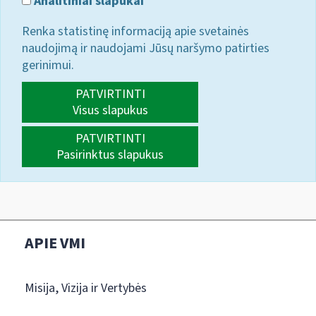
Analitiniai slapukai
Renka statistinę informaciją apie svetainės
naudojimą ir naudojami Jūsų naršymo patirties
gerinimui.
PATVIRTINTI
Visus slapukus
PATVIRTINTI
Pasirinktus slapukus
APIE VMI
Misija, Vizija ir Vertybės