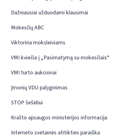
Dažniausiai užduodami klausimai
Mokesčių ABC
Viktorina moksleiviams
VMI kviečia į „Pasimatymą su mokesčiais“
VMI turto aukcionai
Įmonių VDU palyginimas
STOP šešėliui
Krašto apsaugos ministerijos informacija
Interneto svetainės atitikties paraiška