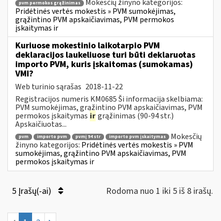
Mokesčių žinyno kategorijos:
pvm permokos grąžinimas
Pridėtinės vertės mokestis » PVM sumokėjimas,
grąžintino PVM apskaičiavimas, PVM permokos
įskaitymas ir
Kuriuose mokestinio laikotarpio PVM
deklaracijos laukeliuose turi būti deklaruotas
importo PVM, kuris įskaitomas (sumokamas)
VMI?
Web turinio sąrašas
2018-11-22
Registracijos numeris KM0685 Ši informacija skelbiama:
PVM sumokėjimas, grąžintino PVM apskaičiavimas, PVM
permokos įskaitymas
ir
grąžinimas (90-94 str.)
Apskaičiuotas...
Mokesčių
pvm
importo pvm
pvmį 94 str
importo pvm įskaitymas
žinyno kategorijos:
Pridėtinės vertės mokestis » PVM
sumokėjimas, grąžintino PVM apskaičiavimas, PVM
permokos įskaitymas ir
5 Įrašų(-ai)
Rodoma nuo 1 iki 5 iš 8 irašų.