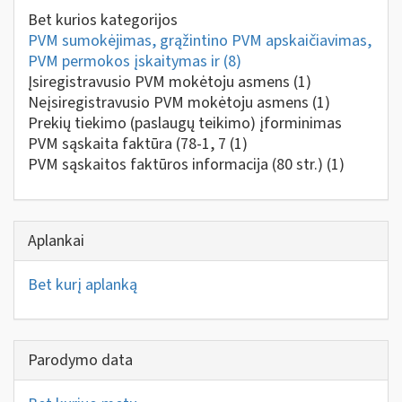
Bet kurios kategorijos
PVM sumokėjimas, grąžintino PVM apskaičiavimas,
PVM permokos įskaitymas ir
(8)
Įsiregistravusio PVM mokėtoju asmens
(1)
Neįsiregistravusio PVM mokėtoju asmens
(1)
Prekių tiekimo (paslaugų teikimo) įforminimas
PVM sąskaita faktūra (78-1, 7
(1)
PVM sąskaitos faktūros informacija (80 str.)
(1)
Aplankai
Bet kurį aplanką
Parodymo data