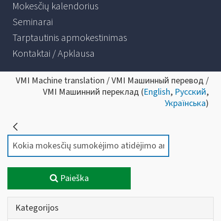
Mokesčių kalendorius
Seminarai
Tarptautinis apmokestinimas
Kontaktai / Apklausa
VMI Machine translation / VMI Машинный перевод /
VMI Машинний переклад (
English
,
Русский
,
Українська
)
Paieška
Kategorijos