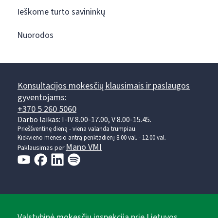
Ieškome turto savininkų
Nuorodos
Konsultacijos mokesčių klausimais ir paslaugos
gyventojams:
+370 5 260 5060
Darbo laikas: I-IV 8.00-17.00, V 8.00-15.45.
Prieššventinę dieną - viena valanda trumpiau.
Kiekvieno mėnesio antrą penktadienį 8.00 val. - 12.00 val.
Mano VMI
Paklausimas per
Valstybinė mokesčių inspekcija prie Lietuvos