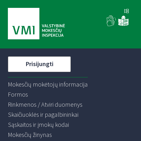
Prisijungti
Mokesčių mokėtojų informacija
Formos
Rinkmenos / Atviri duomenys
Skaičiuoklės ir pagalbininkai
Sąskaitos ir įmokų kodai
Mokesčių žinynas