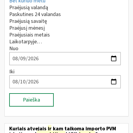
Bet kuriuo metu
Praėjusią valandą
Paskutines 24 valandas
Praėjusią savaitę
Praėjusį mėnesį
Praėjusiais metais
Laikotarpyje…
Nuo
Iki
Paieška
Kuriais atvejais
ir
kam taikoma importo PVM