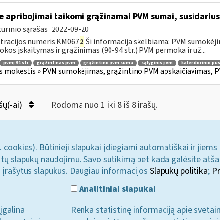
e apribojimai taikomi grąžinamai PVM sumai, susidariusi
urinio sąrašas
2022-09-20
tracijos numeris KM067
2
Ši informacija skelbiama: PVM sumokėji
kos įskaitymas ir grąžinimas (90-94 str.) PVM permoka ir už...
pvmį 91 str
grąžintinas pvm
grąžintino pvm suma
sąlyginis pvm
kalendorinio pu
s mokestis » PVM sumokėjimas, grąžintino PVM apskaičiavimas, P
šų(-ai)
Rodoma nuo 1 iki 8 iš 8 irašų.
. cookies). Būtinieji slapukai įdiegiami automatiškai ir jiems
u kitų slapukų naudojimu. Savo sutikimą bet kada galėsite atš
i įrašytus slapukus. Daugiau informacijos
Slapukų politika
;
Pr
Analitiniai slapukai
įgalina
Renka statistinę informaciją apie svetai