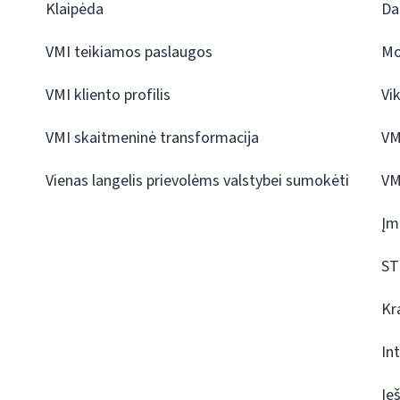
Klaipėda
Da
VMI teikiamos paslaugos
Mo
VMI kliento profilis
Vi
VMI skaitmeninė transformacija
VM
Vienas langelis prievolėms valstybei sumokėti
VM
Įm
ST
Kr
In
Ie