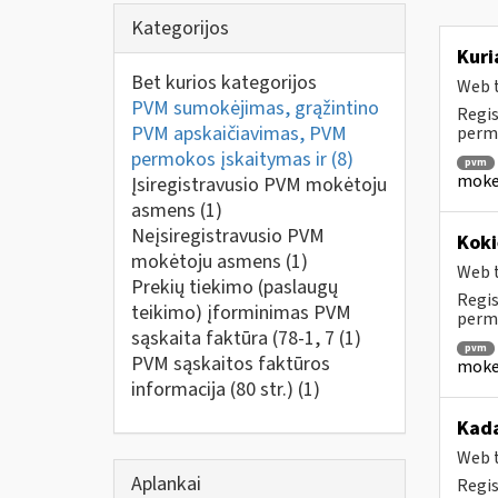
Kategorijos
Kuri
Bet kurios kategorijos
Web t
PVM sumokėjimas, grąžintino
Regis
PVM apskaičiavimas, PVM
perm
permokos įskaitymas ir
(8)
pvm
mokes
Įsiregistravusio PVM mokėtoju
asmens
(1)
Neįsiregistravusio PVM
Koki
mokėtoju asmens
(1)
Web t
Prekių tiekimo (paslaugų
Regis
teikimo) įforminimas PVM
permo
sąskaita faktūra (78-1, 7
(1)
pvm
PVM sąskaitos faktūros
mokes
informacija (80 str.)
(1)
Kada
Web t
Aplankai
Regis