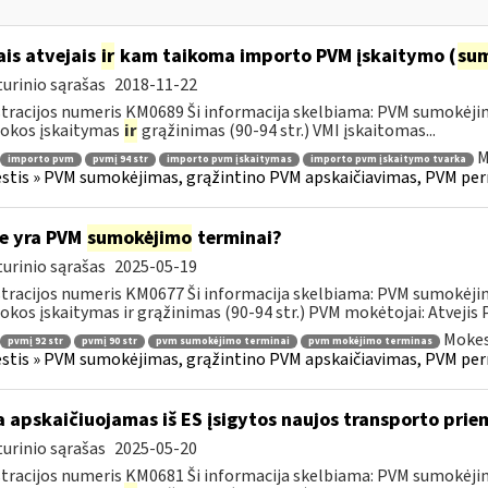
ais atvejais
ir
kam taikoma importo PVM įskaitymo (
su
urinio sąrašas
2018-11-22
tracijos numeris KM0689 Ši informacija skelbiama: PVM sumokėji
okos įskaitymas
ir
grąžinimas (90-94 str.) VMI įskaitomas...
M
importo pvm
pvmį 94 str
importo pvm įskaitymas
importo pvm įskaitymo tvarka
tis » PVM sumokėjimas, grąžintino PVM apskaičiavimas, PVM per
e yra PVM
sumokėjimo
terminai?
urinio sąrašas
2025-05-19
tracijos numeris KM0677 Ši informacija skelbiama: PVM sumokėji
kos įskaitymas ir grąžinimas (90-94 str.) PVM mokėtojai: Atvejis
Mokes
pvmį 92 str
pvmį 90 str
pvm sumokėjimo terminai
pvm mokėjimo terminas
tis » PVM sumokėjimas, grąžintino PVM apskaičiavimas, PVM per
 apskaičiuojamas iš ES įsigytos naujos transporto pr
urinio sąrašas
2025-05-20
tracijos numeris KM0681 Ši informacija skelbiama: PVM sumokėji