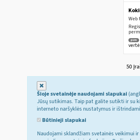
Koki
Web t
Regis
permo
pvm
vertė
50 Įra
Uždaryti
Šioje svetainėje naudojami slapukai
(angl
Jūsų sutikimas. Taip pat galite sutikti ir s
interneto naršyklės nustatymus ir ištrindam
Būtinieji slapukai
Naudojami sklandžiam svetainės veikimui ir 