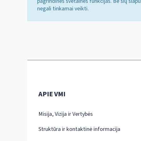
pagrindines svetainės funkcijas. Be šių slap
negali tinkamai veikti.
APIE VMI
Misija, Vizija ir Vertybės
Struktūra ir kontaktinė informacija