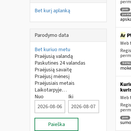
perm
Bet kurį aplanką
pvm
parda
apska
Parodymo data
Ar
PV
Web t
Bet kuriuo metu
Regis
perm
Praėjusią valandą
Paskutines 24 valandas
fr0781
mokes
Praėjusią savaitę
Praėjusį mėnesį
Praėjusiais metais
Kuri
Laikotarpyje…
kuri
Nuo
Iki
Web t
Regis
perm
pvm
sumok
Paieška