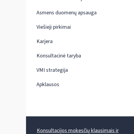
Asmens duomenų apsauga
Viešieji pirkimai
Karjera
Konsultacinė taryba
VMI strategija
Apklausos
Konsultacijos mokesčių klausimais ir