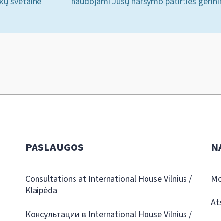
ukų svetainė
naudojami Jūsų naršymo patirties gerini
PASLAUGOS
N
Consultations at International House Vilnius /
Mo
Klaipėda
At
Консультации в International House Vilnius /