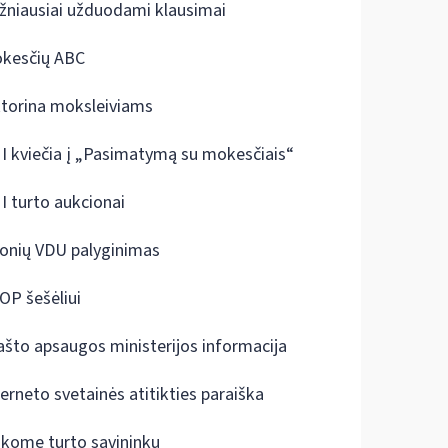
žniausiai užduodami klausimai
kesčių ABC
ktorina moksleiviams
I kviečia į „Pasimatymą su mokesčiais“
I turto aukcionai
onių VDU palyginimas
OP šešėliui
ašto apsaugos ministerijos informacija
terneto svetainės atitikties paraiška
škome turto savininkų