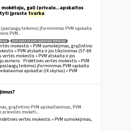
 mokėtoju, gali (privalo...apskaitos
tyti įprasta
tvarka
o (paslaugų teikimo) įforminimas PVM sąskaita
mens PVM...
ūroje
pvm suma ne pvm sąskaitoje faktūroje
vertės mokestis » PVM sumokėjimas, grąžintino
kestis » PVM atskaita ir jos tikslinimas (57-69
s vertės mokestis » PVM atskaita ir jos
oju asmens
Pridėtinės vertės mokestis » PVM
o (paslaugų teikimo) įforminimas PVM sąskaita
eikalavimai apskaitai (IX skyrius) » PVM
jimus?
mas, grąžintino PVM apskaičiavimas, PVM
 prievolės mokėti...
ridėtinės vertės mokestis » PVM sumokėjimas,