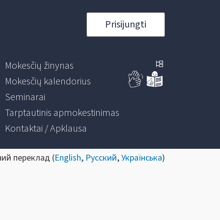
Prisijungti
Mokesčių žinynas
Mokesčių kalendorius
Seminarai
Tarptautinis apmokestinimas
Kontaktai / Apklausa
ний переклад (
English
,
Русский
,
Українська
)