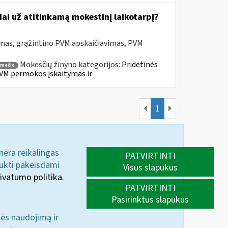
ai už atitinkamą mokestinį laikotarpį?
mas, grąžintino PVM apskaičiavimas, PVM
Mokesčių žinyno kategorijos:
Pridėtinės
smečio
VM permokos įskaitymas ir
1
 nėra reikalingas
PATVIRTINTI
aukti pakeisdami
Visus slapukus
ivatumo politika.
PATVIRTINTI
Pasirinktus slapukus
nės naudojimą ir