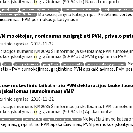
okos įskaitymas
ir
grąžinimas (90-94 str.) Naują transporto...
pvmį 92 str
pvm sumokėjimo terminai
pvm mokėjimo terminas
nauja transporto pr
Mokesčių žinyno kategorijos:
Pridėtinės vertė
vimo pvm apskaičiavimas
ičiavimas, PVM permokos įskaitymas ir
M mokėtojas, norėdamas susigrąžinti PVM, privalo pat
urinio sąrašas
2018-11-22
tracijos numeris KM0690 Ši informacija skelbiama: PVM sumokėji
okos įskaitymas
ir
grąžinimas (90-94 str.) PVM grąžinimui PVM...
Mo
pvm
pvm grąžinimas
pvmį 91 str
pvm permoka
pvm permokos grąžinimas
tis » PVM sumokėjimas, grąžintino PVM apskaičiavimas, PVM per
uose mokestinio laikotarpio PVM deklaracijos laukeliuos
s įskaitomas (sumokamas) VMI?
urinio sąrašas
2018-11-22
tracijos numeris KM0685 Ši informacija skelbiama: PVM sumokėji
okos įskaitymas
ir
grąžinimas (90-94 str.) Apskaičiuotas...
Mokesčių žinyno kategor
importo pvm
pvmį 94 str
importo pvm įskaitymas
ėjimas, grąžintino PVM apskaičiavimas, PVM permokos įskaityma