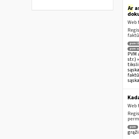
Ar
as
doku
Web t
Regis
faktū
pvm i
pvm su
PVM a
str.)
tiksl
sąska
faktū
sąska
Kada
Web t
Regis
permo
pvm
grąži