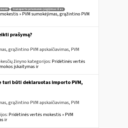
iemonė
transporto priemonės įsigijimas iš es
s mokestis » PVM sumokėjimas, grąžintino PVM
eikti prašymą?
mas, grąžintino PVM apskaičiavimas, PVM
kesčių žinyno kategorijos:
Pridėtinės vertės
mokos įskaitymas ir
e turi būti deklaruotas importo PVM,
mas, grąžintino PVM apskaičiavimas, PVM
ijos:
Pridėtinės vertės mokestis » PVM
s ir