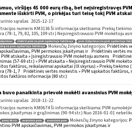
muo, viršijęs 45 000 eurų ribą, bet neįsiregistravęs PVM
mente išskirti PVM, o pirkėjas turi teisę tokį PVM atskai
urinio sąrašas
2025-12-17
tracijos numeris KM3136 Ši informacija skelbiama: Prekių tiekim
ra (78-1, 79, 82, 105, 109 str.) Neįsiregistravusio PVM mokėtoju as
šskyrimas
išskirti pvm ne pvm sąskaitoje faktūroje
pvm išskyrimas ne pvm sąskaitoje fakt
Mokesčių žinyno kategorijos:
Pridėtinės 
mą ne pvm sąskaitoje faktūroje
pskaičiavimas, PVM permokos įskaitymas ir
Pridėtinės vertės mo
 » PVM atskaita » Įsiregistravusio PVM mokėtoju asmens
Pridėtinė
inimas (57-69 str.) » PVM atskaita » Neįsiregistravusio PVM mokėt
itos faktūros, reikalavimai apskaitai (IX skyrius) » Prekių tiekim
ra (78-1, 7
Pridėtinės vertės mokestis » PVM sąskaitos faktūros, r
itos faktūros informacija (80 str.)
 buvo panaikinta prievolė mokėti avansinius PVM mokė
urinio sąrašas
2018-11-22
tracijos numeris KM0674 Ši informacija skelbiama: PVM sumokėji
kos įskaitymas ir grąžinimas (90-94 str.) Nuo 2016-01-01 nebeliko
Mokesčių žinyno kategorijos:
P
pvmį 90 str
avansinis pvm
avansinio pvm
ntino PVM apskaičiavimas, PVM permokos įskaitymas ir