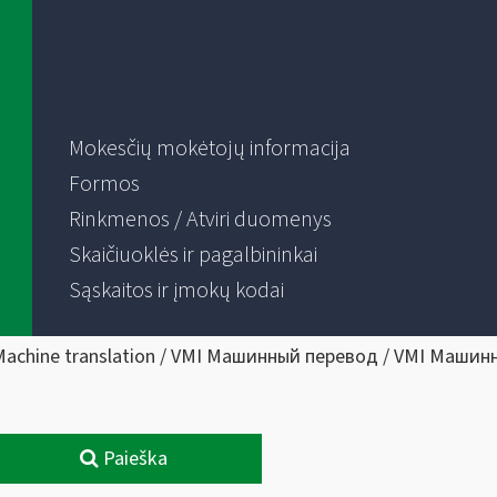
Mokesčių mokėtojų informacija
Formos
Rinkmenos / Atviri duomenys
Skaičiuoklės ir pagalbininkai
Sąskaitos ir įmokų kodai
Machine translation / VMI Машинный перевод / VMI Машин
Paieška