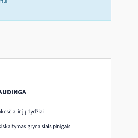
mui.
AUDINGA
kesčiai ir jų dydžiai
siskaitymas grynaisiais pinigais