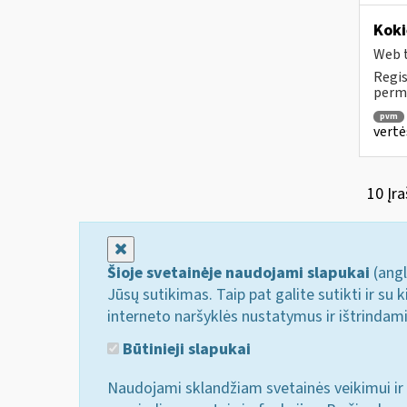
Koki
Web t
Regis
permo
pvm
vertė
10 Įra
Uždaryti
Šioje svetainėje naudojami slapukai
(angl
Jūsų sutikimas. Taip pat galite sutikti ir s
interneto naršyklės nustatymus ir ištrindam
Būtinieji slapukai
Naudojami sklandžiam svetainės veikimui ir 