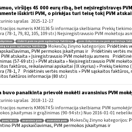
muo, viršijęs 45 000 eurų ribą, bet neįsiregistravęs PVM
mente išskirti PVM, o pirkėjas turi teisę tokį PVM atskai
urinio sąrašas
2025-12-17
tracijos numeris KM3136 Ši informacija skelbiama: Prekių tiekim
ra (78-1, 79, 82, 105, 109 str.) Neįsiregistravusio PVM mokėtoju as
šskyrimas
išskirti pvm ne pvm sąskaitoje faktūroje
pvm išskyrimas ne pvm sąskaitoje fakt
Mokesčių žinyno kategorijos:
Pridėtinės 
mą ne pvm sąskaitoje faktūroje
pskaičiavimas, PVM permokos įskaitymas ir
Pridėtinės vertės mo
 » PVM atskaita » Įsiregistravusio PVM mokėtoju asmens
Pridėtinė
inimas (57-69 str.) » PVM atskaita » Neįsiregistravusio PVM mokėt
itos faktūros, reikalavimai apskaitai (IX skyrius) » Prekių tiekim
ra (78-1, 7
Pridėtinės vertės mokestis » PVM sąskaitos faktūros, r
itos faktūros informacija (80 str.)
 buvo panaikinta prievolė mokėti avansinius PVM mokė
urinio sąrašas
2018-11-22
tracijos numeris KM0674 Ši informacija skelbiama: PVM sumokėji
kos įskaitymas ir grąžinimas (90-94 str.) Nuo 2016-01-01 nebeliko
Mokesčių žinyno kategorijos:
P
pvmį 90 str
avansinis pvm
avansinio pvm
ntino PVM apskaičiavimas, PVM permokos įskaitymas ir