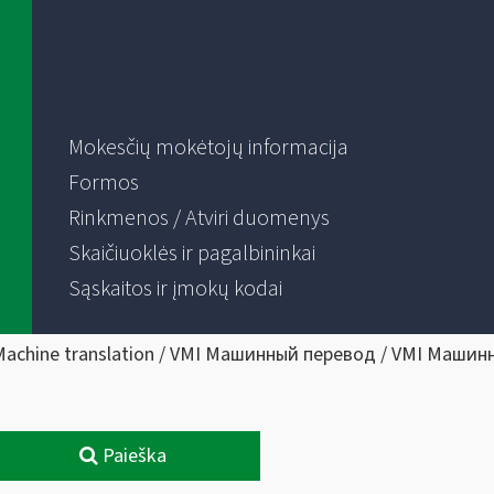
Mokesčių mokėtojų informacija
Formos
Rinkmenos / Atviri duomenys
Skaičiuoklės ir pagalbininkai
Sąskaitos ir įmokų kodai
Machine translation / VMI Машинный перевод / VMI Машин
Paieška