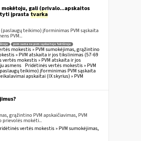
 mokėtoju, gali (privalo...apskaitos
tyti įprasta
tvarka
o (paslaugų teikimo) įforminimas PVM sąskaita
mens PVM...
ūroje
pvm suma ne pvm sąskaitoje faktūroje
vertės mokestis » PVM sumokėjimas, grąžintino
kestis » PVM atskaita ir jos tikslinimas (57-69
s vertės mokestis » PVM atskaita ir jos
oju asmens
Pridėtinės vertės mokestis » PVM
o (paslaugų teikimo) įforminimas PVM sąskaita
eikalavimai apskaitai (IX skyrius) » PVM
jimus?
mas, grąžintino PVM apskaičiavimas, PVM
 prievolės mokėti...
ridėtinės vertės mokestis » PVM sumokėjimas,