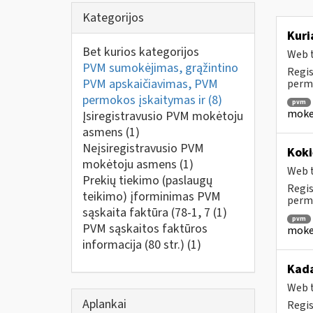
Kategorijos
Kuri
Bet kurios kategorijos
Web t
PVM sumokėjimas, grąžintino
Regis
PVM apskaičiavimas, PVM
perm
permokos įskaitymas ir
(8)
pvm
mokes
Įsiregistravusio PVM mokėtoju
asmens
(1)
Neįsiregistravusio PVM
Koki
mokėtoju asmens
(1)
Web t
Prekių tiekimo (paslaugų
Regis
teikimo) įforminimas PVM
permo
sąskaita faktūra (78-1, 7
(1)
pvm
PVM sąskaitos faktūros
mokes
informacija (80 str.)
(1)
Kada
Web t
Aplankai
Regis