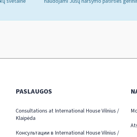
ukų svetainė
naudojami Jūsų naršymo patirties gerini
PASLAUGOS
N
Consultations at International House Vilnius /
Mo
Klaipėda
At
Консультации в International House Vilnius /