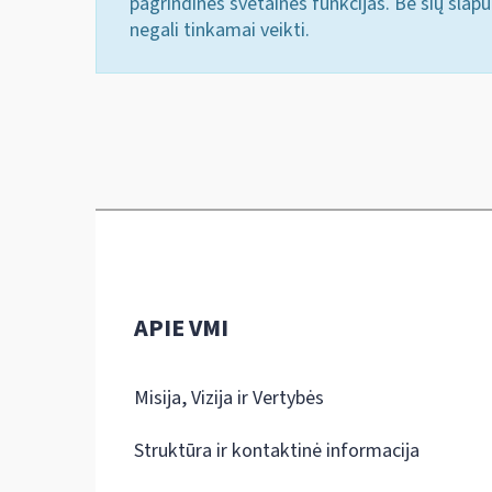
pagrindines svetainės funkcijas. Be šių slap
negali tinkamai veikti.
APIE VMI
Misija, Vizija ir Vertybės
Struktūra ir kontaktinė informacija