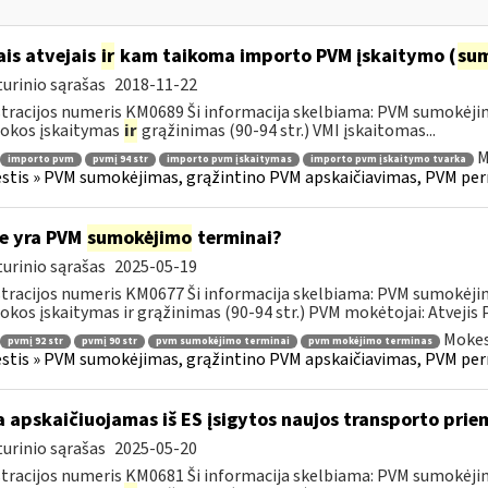
ais atvejais
ir
kam taikoma importo PVM įskaitymo (
su
urinio sąrašas
2018-11-22
tracijos numeris KM0689 Ši informacija skelbiama: PVM sumokėji
okos įskaitymas
ir
grąžinimas (90-94 str.) VMI įskaitomas...
M
importo pvm
pvmį 94 str
importo pvm įskaitymas
importo pvm įskaitymo tvarka
tis » PVM sumokėjimas, grąžintino PVM apskaičiavimas, PVM per
e yra PVM
sumokėjimo
terminai?
urinio sąrašas
2025-05-19
tracijos numeris KM0677 Ši informacija skelbiama: PVM sumokėji
kos įskaitymas ir grąžinimas (90-94 str.) PVM mokėtojai: Atvejis
Mokes
pvmį 92 str
pvmį 90 str
pvm sumokėjimo terminai
pvm mokėjimo terminas
tis » PVM sumokėjimas, grąžintino PVM apskaičiavimas, PVM per
 apskaičiuojamas iš ES įsigytos naujos transporto pr
urinio sąrašas
2025-05-20
tracijos numeris KM0681 Ši informacija skelbiama: PVM sumokėji