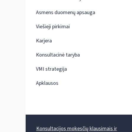
Asmens duomenų apsauga
Viešieji pirkimai
Karjera
Konsultacinė taryba
VMI strategija
Apklausos
Konsultacijos mokesčių klausimais ir