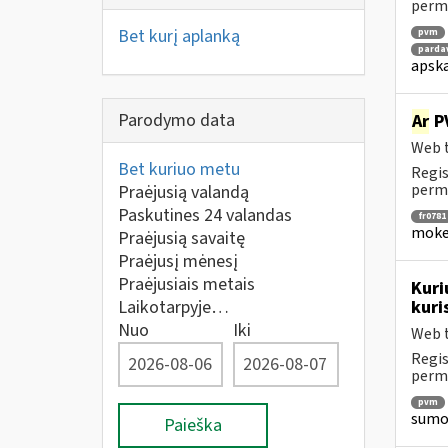
perm
Bet kurį aplanką
pvm
parda
apska
Parodymo data
Ar
PV
Web t
Bet kuriuo metu
Regis
perm
Praėjusią valandą
Paskutines 24 valandas
fr0781
mokes
Praėjusią savaitę
Praėjusį mėnesį
Praėjusiais metais
Kuri
Laikotarpyje…
kuri
Nuo
Iki
Web t
Regis
perm
pvm
sumok
Paieška