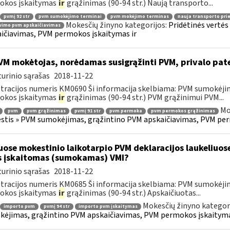
okos įskaitymas
ir
grąžinimas (90-94 str.) Naują transporto...
pvmį 92 str
pvm sumokėjimo terminai
pvm mokėjimo terminas
nauja transporto pr
Mokesčių žinyno kategorijos:
Pridėtinės vertė
vimo pvm apskaičiavimas
ičiavimas, PVM permokos įskaitymas ir
M mokėtojas, norėdamas susigrąžinti PVM, privalo pat
urinio sąrašas
2018-11-22
tracijos numeris KM0690 Ši informacija skelbiama: PVM sumokėji
okos įskaitymas
ir
grąžinimas (90-94 str.) PVM grąžinimui PVM...
Mo
pvm
pvm grąžinimas
pvmį 91 str
pvm permoka
pvm permokos grąžinimas
tis » PVM sumokėjimas, grąžintino PVM apskaičiavimas, PVM per
uose mokestinio laikotarpio PVM deklaracijos laukeliuos
s įskaitomas (sumokamas) VMI?
urinio sąrašas
2018-11-22
tracijos numeris KM0685 Ši informacija skelbiama: PVM sumokėji
okos įskaitymas
ir
grąžinimas (90-94 str.) Apskaičiuotas...
Mokesčių žinyno kategor
importo pvm
pvmį 94 str
importo pvm įskaitymas
ėjimas, grąžintino PVM apskaičiavimas, PVM permokos įskaityma