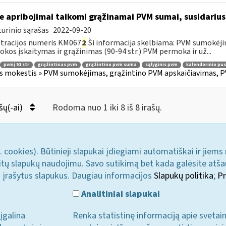
e apribojimai taikomi grąžinamai PVM sumai, susidariusi
urinio sąrašas
2022-09-20
tracijos numeris KM067
2
Ši informacija skelbiama: PVM sumokėji
kos įskaitymas ir grąžinimas (90-94 str.) PVM permoka ir už...
pvmį 91 str
grąžintinas pvm
grąžintino pvm suma
sąlyginis pvm
kalendorinio pu
s mokestis » PVM sumokėjimas, grąžintino PVM apskaičiavimas, P
šų(-ai)
Rodoma nuo 1 iki 8 iš 8 irašų.
. cookies). Būtinieji slapukai įdiegiami automatiškai ir jiems
u kitų slapukų naudojimu. Savo sutikimą bet kada galėsite atš
i įrašytus slapukus. Daugiau informacijos
Slapukų politika
;
Pr
Analitiniai slapukai
įgalina
Renka statistinę informaciją apie svetai