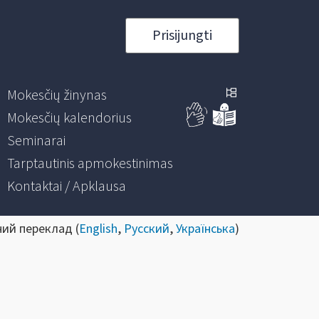
Prisijungti
Mokesčių žinynas
Mokesčių kalendorius
Seminarai
Tarptautinis apmokestinimas
Kontaktai / Apklausa
ний переклад (
English
,
Русский
,
Українська
)