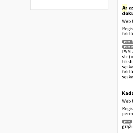
Ar
as
doku
Web t
Regis
faktū
pvm i
pvm su
PVM a
str.)
tiksl
sąska
faktū
sąska
Kada
Web t
Regis
permo
pvm
grąži