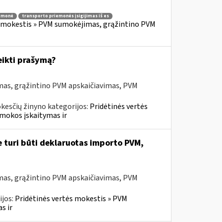
iemonė
transporto priemonės įsigijimas iš es
s mokestis » PVM sumokėjimas, grąžintino PVM
eikti prašymą?
mas, grąžintino PVM apskaičiavimas, PVM
kesčių žinyno kategorijos:
Pridėtinės vertės
mokos įskaitymas ir
e turi būti deklaruotas importo PVM,
mas, grąžintino PVM apskaičiavimas, PVM
ijos:
Pridėtinės vertės mokestis » PVM
s ir