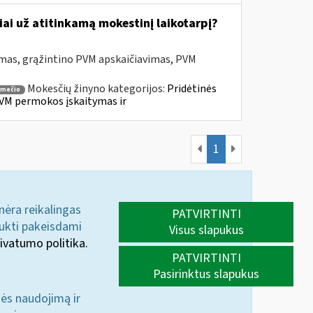
ai už atitinkamą mokestinį laikotarpį?
mas, grąžintino PVM apskaičiavimas, PVM
Mokesčių žinyno kategorijos:
Pridėtinės
smečio
VM permokos įskaitymas ir
1
 nėra reikalingas
PATVIRTINTI
aukti pakeisdami
Visus slapukus
ivatumo politika.
PATVIRTINTI
Pasirinktus slapukus
nės naudojimą ir