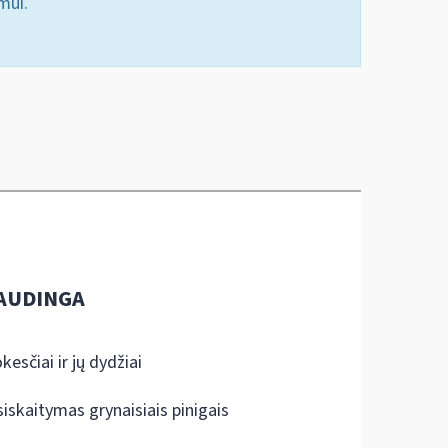
mui.
AUDINGA
kesčiai ir jų dydžiai
siskaitymas grynaisiais pinigais