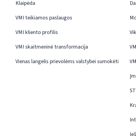
Klaipėda
Da
VMI teikiamos paslaugos
Mo
VMI kliento profilis
Vi
VMI skaitmeninė transformacija
VM
Vienas langelis prievolėms valstybei sumokėti
VM
Įm
ST
Kr
In
Ie