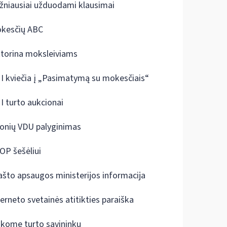
žniausiai užduodami klausimai
kesčių ABC
ktorina moksleiviams
I kviečia į „Pasimatymą su mokesčiais“
I turto aukcionai
onių VDU palyginimas
OP šešėliui
ašto apsaugos ministerijos informacija
terneto svetainės atitikties paraiška
škome turto savininkų