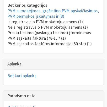
Bet kurios kategorijos
PVM sumokėjimas, grąžintino PVM apskaičiavimas,
PVM permokos įskaitymas ir
(8)
Įsiregistravusio PVM mokėtoju asmens
(1)
Neįsiregistravusio PVM mokėtoju asmens
(1)
Prekių tiekimo (paslaugų teikimo) įforminimas
PVM sąskaita faktūra (78-1, 7
(1)
PVM sąskaitos faktūros informacija (80 str.)
(1)
Aplankai
Bet kurį aplanką
Parodymo data