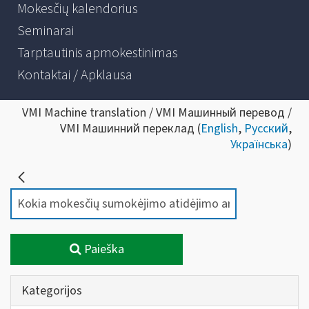
Mokesčių kalendorius
Seminarai
Tarptautinis apmokestinimas
Kontaktai / Apklausa
VMI Machine translation / VMI Машинный перевод /
VMI Машинний переклад (
English
,
Русский
,
Українська
)
Paieška
Kategorijos