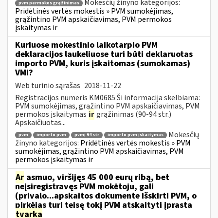
Mokesčių žinyno kategorijos:
pvm permokos grąžinimas
Pridėtinės vertės mokestis » PVM sumokėjimas,
grąžintino PVM apskaičiavimas, PVM permokos
įskaitymas ir
Kuriuose mokestinio laikotarpio PVM
deklaracijos laukeliuose turi būti deklaruotas
importo PVM, kuris įskaitomas (sumokamas)
VMI?
Web turinio sąrašas
2018-11-22
Registracijos numeris KM0685 Ši informacija skelbiama:
PVM sumokėjimas, grąžintino PVM apskaičiavimas, PVM
permokos įskaitymas
ir
grąžinimas (90-94 str.)
Apskaičiuotas...
Mokesčių
pvm
importo pvm
pvmį 94 str
importo pvm įskaitymas
žinyno kategorijos:
Pridėtinės vertės mokestis » PVM
sumokėjimas, grąžintino PVM apskaičiavimas, PVM
permokos įskaitymas ir
Ar
asmuo, viršijęs 45 000 eurų ribą, bet
neįsiregistravęs PVM mokėtoju, gali
(privalo...apskaitos dokumente išskirti PVM, o
pirkėjas turi teisę tokį PVM atskaityti įprasta
tvarka