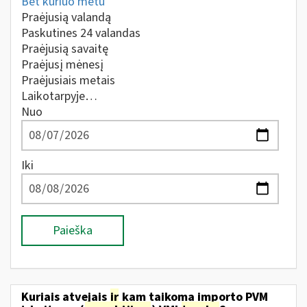
Bet kuriuo metu
Praėjusią valandą
Paskutines 24 valandas
Praėjusią savaitę
Praėjusį mėnesį
Praėjusiais metais
Laikotarpyje…
Nuo
Iki
Paieška
Kuriais atvejais
ir
kam taikoma importo PVM