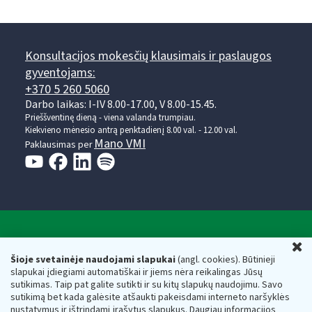
Konsultacijos mokesčių klausimais ir paslaugos
gyventojams:
+370 5 260 5060
Darbo laikas: I-IV 8.00-17.00, V 8.00-15.45.
Prieššventinę dieną - viena valanda trumpiau.
Kiekvieno mėnesio antrą penktadienį 8.00 val. - 12.00 val.
Mano VMI
Paklausimas per
Valstybinė mokesčių inspekcija prie Lietuvos
U
Respublikos finansų ministerijos
Šioje svetainėje naudojami slapukai
(angl. cookies). Būtinieji
slapukai įdiegiami automatiškai ir jiems nėra reikalingas Jūsų
Biudžetinė įstaiga. Juridinio asmens kodas — 188659752,
sutikimas. Taip pat galite sutikti ir su kitų slapukų naudojimu. Savo
adresas: Vasario 16-osios g. 14, 01107 Vilnius, Lietuva, el.paštas:
sutikimą bet kada galėsite atšaukti pakeisdami interneto naršyklės
vmi@vmi.lt
, E. pristatymo dėžutės adresas 188659752
nustatymus ir ištrindami įrašytus slapukus. Daugiau informacijos