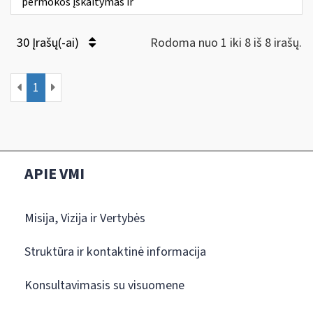
permokos įskaitymas ir
30 Įrašų(-ai)
Rodoma nuo 1 iki 8 iš 8 irašų.
1
APIE VMI
Misija, Vizija ir Vertybės
Struktūra ir kontaktinė informacija
Konsultavimasis su visuomene