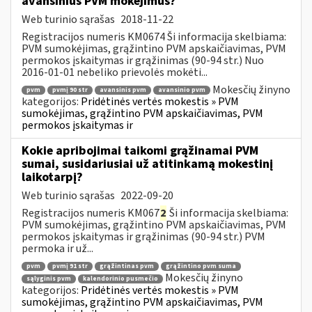
avansinius PVM mokėjimus?
Web turinio sąrašas
2018-11-22
Registracijos numeris KM0674 Ši informacija skelbiama:
PVM sumokėjimas, grąžintino PVM apskaičiavimas, PVM
permokos įskaitymas ir grąžinimas (90-94 str.) Nuo
2016-01-01 nebeliko prievolės mokėti...
Mokesčių žinyno
pvm
pvmį 90 str
avansinis pvm
avansinio pvm
kategorijos:
Pridėtinės vertės mokestis » PVM
sumokėjimas, grąžintino PVM apskaičiavimas, PVM
permokos įskaitymas ir
Kokie apribojimai taikomi grąžinamai PVM
sumai, susidariusiai už atitinkamą mokestinį
laikotarpį?
Web turinio sąrašas
2022-09-20
Registracijos numeris KM067
2
Ši informacija skelbiama:
PVM sumokėjimas, grąžintino PVM apskaičiavimas, PVM
permokos įskaitymas ir grąžinimas (90-94 str.) PVM
permoka ir už...
pvm
pvmį 91 str
grąžintinas pvm
grąžintino pvm suma
Mokesčių žinyno
sąlyginis pvm
kalendorinio pusmečio
kategorijos:
Pridėtinės vertės mokestis » PVM
sumokėjimas, grąžintino PVM apskaičiavimas, PVM