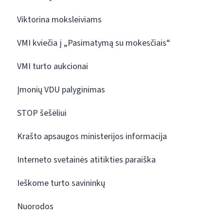
Viktorina moksleiviams
VMI kviečia į „Pasimatymą su mokesčiais“
VMI turto aukcionai
Įmonių VDU palyginimas
STOP šešėliui
Krašto apsaugos ministerijos informacija
Interneto svetainės atitikties paraiška
Ieškome turto savininkų
Nuorodos