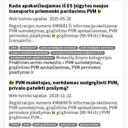
Kada apskaičiuojamas iš ES įsigytos naujos
transporto priemonės pardavimo PVM
ir
Web turinio sąrašas
2025-05-20
Registracijos numeris KM0681 Ši informacija skelbiama:
PVM sumokėjimas, grąžintino PVM apskaičiavimas, PVM
permokos įskaitymas
ir
grąžinimas (90-94 str.) Naują
transporto...
pvm
pvmį 92 str
pvm sumokėjimo terminai
pvm mokėjimo terminas
nauja transporto priemonė
transporto priemonės įsigijimas iš es
Mokesčių žinyno kategorijos:
pardavimo pvm apskaičiavimas
Pridėtinės vertės mokestis » PVM sumokėjimas,
grąžintino PVM apskaičiavimas, PVM permokos
įskaitymas ir
Ar
PVM mokėtojas, norėdamas susigrąžinti PVM,
privalo pateikti prašymą?
Web turinio sąrašas
2018-11-22
Registracijos numeris KM0690 Ši informacija skelbiama:
PVM sumokėjimas, grąžintino PVM apskaičiavimas, PVM
permokos įskaitymas
ir
grąžinimas (90-94 str.) PVM
grąžinimui PVM...
fr0781
pvm
pvm grąžinimas
pvmį 91 str
pvm permoka