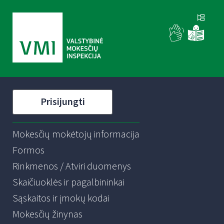
Prisijungti
Mokesčių mokėtojų informacija
Formos
Rinkmenos / Atviri duomenys
Skaičiuoklės ir pagalbininkai
Sąskaitos ir įmokų kodai
Mokesčių žinynas