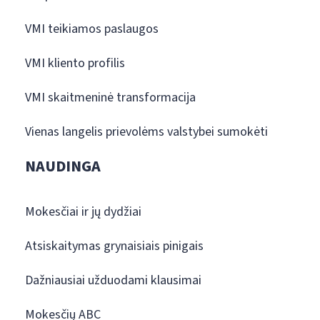
VMI teikiamos paslaugos
VMI kliento profilis
VMI skaitmeninė transformacija
Vienas langelis prievolėms valstybei sumokėti
NAUDINGA
Mokesčiai ir jų dydžiai
Atsiskaitymas grynaisiais pinigais
Dažniausiai užduodami klausimai
Mokesčių ABC