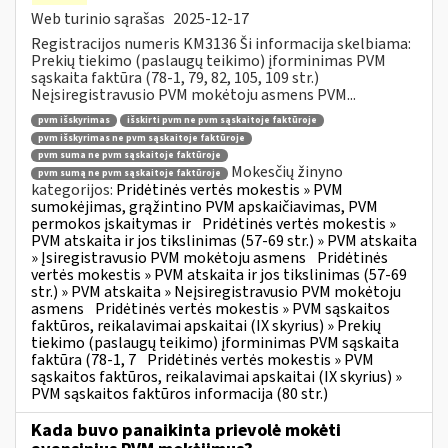
Web turinio sąrašas
2025-12-17
Registracijos numeris KM3136 Ši informacija skelbiama:
Prekių tiekimo (paslaugų teikimo) įforminimas PVM
sąskaita faktūra (78-1, 79, 82, 105, 109 str.)
Neįsiregistravusio PVM mokėtoju asmens PVM...
pvm išskyrimas
išskirti pvm ne pvm sąskaitoje faktūroje
pvm išskyrimas ne pvm sąskaitoje faktūroje
pvm suma ne pvm sąskaitoje faktūroje
Mokesčių žinyno
pvm sumą ne pvm sąskaitoje faktūroje
kategorijos:
Pridėtinės vertės mokestis » PVM
sumokėjimas, grąžintino PVM apskaičiavimas, PVM
permokos įskaitymas ir
Pridėtinės vertės mokestis »
PVM atskaita ir jos tikslinimas (57-69 str.) » PVM atskaita
» Įsiregistravusio PVM mokėtoju asmens
Pridėtinės
vertės mokestis » PVM atskaita ir jos tikslinimas (57-69
str.) » PVM atskaita » Neįsiregistravusio PVM mokėtoju
asmens
Pridėtinės vertės mokestis » PVM sąskaitos
faktūros, reikalavimai apskaitai (IX skyrius) » Prekių
tiekimo (paslaugų teikimo) įforminimas PVM sąskaita
faktūra (78-1, 7
Pridėtinės vertės mokestis » PVM
sąskaitos faktūros, reikalavimai apskaitai (IX skyrius) »
PVM sąskaitos faktūros informacija (80 str.)
Kada buvo panaikinta prievolė mokėti