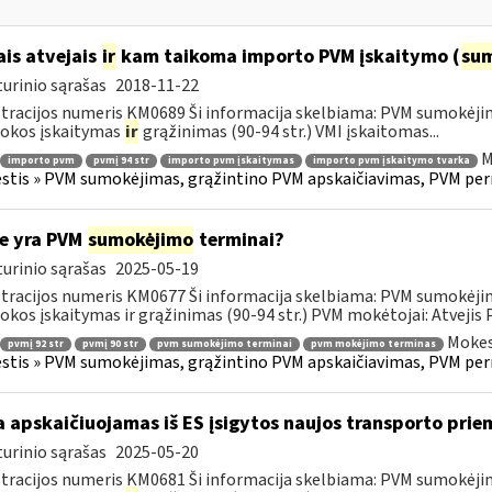
ais atvejais
ir
kam taikoma importo PVM įskaitymo (
su
urinio sąrašas
2018-11-22
tracijos numeris KM0689 Ši informacija skelbiama: PVM sumokėji
okos įskaitymas
ir
grąžinimas (90-94 str.) VMI įskaitomas...
M
importo pvm
pvmį 94 str
importo pvm įskaitymas
importo pvm įskaitymo tvarka
tis » PVM sumokėjimas, grąžintino PVM apskaičiavimas, PVM per
e yra PVM
sumokėjimo
terminai?
urinio sąrašas
2025-05-19
tracijos numeris KM0677 Ši informacija skelbiama: PVM sumokėji
kos įskaitymas ir grąžinimas (90-94 str.) PVM mokėtojai: Atvejis
Mokes
pvmį 92 str
pvmį 90 str
pvm sumokėjimo terminai
pvm mokėjimo terminas
tis » PVM sumokėjimas, grąžintino PVM apskaičiavimas, PVM per
 apskaičiuojamas iš ES įsigytos naujos transporto pr
urinio sąrašas
2025-05-20
tracijos numeris KM0681 Ši informacija skelbiama: PVM sumokėji