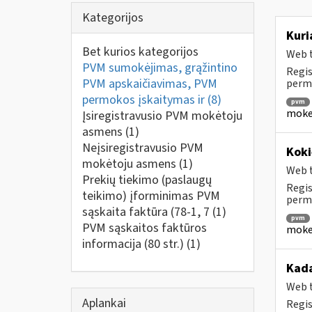
Kategorijos
Kuri
Bet kurios kategorijos
Web t
PVM sumokėjimas, grąžintino
Regis
PVM apskaičiavimas, PVM
perm
permokos įskaitymas ir
(8)
pvm
mokes
Įsiregistravusio PVM mokėtoju
asmens
(1)
Neįsiregistravusio PVM
Koki
mokėtoju asmens
(1)
Web t
Prekių tiekimo (paslaugų
Regis
teikimo) įforminimas PVM
permo
sąskaita faktūra (78-1, 7
(1)
pvm
PVM sąskaitos faktūros
mokes
informacija (80 str.)
(1)
Kada
Web t
Aplankai
Regis