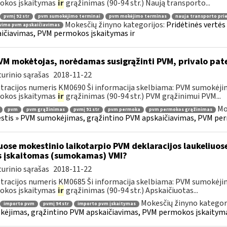
okos įskaitymas
ir
grąžinimas (90-94 str.) Naują transporto...
pvmį 92 str
pvm sumokėjimo terminai
pvm mokėjimo terminas
nauja transporto pr
Mokesčių žinyno kategorijos:
Pridėtinės vertė
vimo pvm apskaičiavimas
ičiavimas, PVM permokos įskaitymas ir
M mokėtojas, norėdamas susigrąžinti PVM, privalo pat
urinio sąrašas
2018-11-22
tracijos numeris KM0690 Ši informacija skelbiama: PVM sumokėji
okos įskaitymas
ir
grąžinimas (90-94 str.) PVM grąžinimui PVM...
Mo
pvm
pvm grąžinimas
pvmį 91 str
pvm permoka
pvm permokos grąžinimas
tis » PVM sumokėjimas, grąžintino PVM apskaičiavimas, PVM per
uose mokestinio laikotarpio PVM deklaracijos laukeliuos
s įskaitomas (sumokamas) VMI?
urinio sąrašas
2018-11-22
tracijos numeris KM0685 Ši informacija skelbiama: PVM sumokėji
okos įskaitymas
ir
grąžinimas (90-94 str.) Apskaičiuotas...
Mokesčių žinyno kategor
importo pvm
pvmį 94 str
importo pvm įskaitymas
ėjimas, grąžintino PVM apskaičiavimas, PVM permokos įskaityma