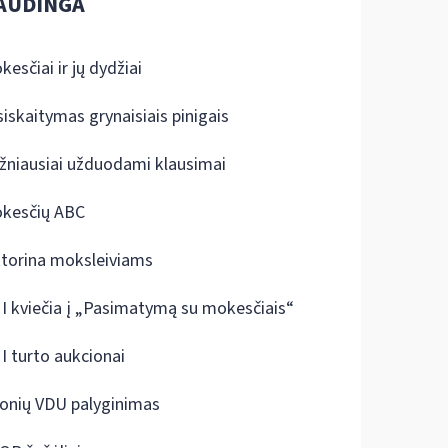
AUDINGA
kesčiai ir jų dydžiai
siskaitymas grynaisiais pinigais
žniausiai užduodami klausimai
kesčių ABC
ktorina moksleiviams
I kviečia į „Pasimatymą su mokesčiais“
I turto aukcionai
onių VDU palyginimas