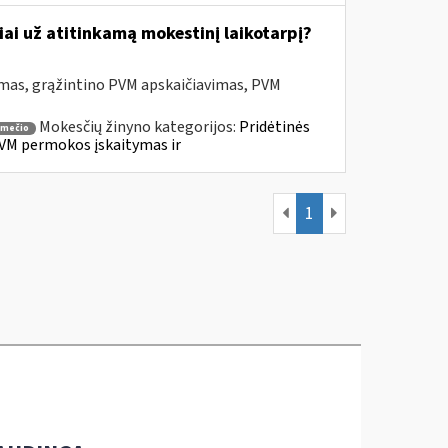
ai už atitinkamą mokestinį laikotarpį?
mas, grąžintino PVM apskaičiavimas, PVM
Mokesčių žinyno kategorijos:
Pridėtinės
smečio
VM permokos įskaitymas ir
1