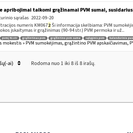
e apribojimai taikomi grąžinamai PVM sumai, susidariusi
urinio sąrašas
2022-09-20
tracijos numeris KM067
2
Ši informacija skelbiama: PVM sumokėji
kos įskaitymas ir grąžinimas (90-94 str.) PVM permoka ir už...
pvmį 91 str
grąžintinas pvm
grąžintino pvm suma
sąlyginis pvm
kalendorinio pu
s mokestis » PVM sumokėjimas, grąžintino PVM apskaičiavimas, P
šų(-ai)
Rodoma nuo 1 iki 8 iš 8 irašų.