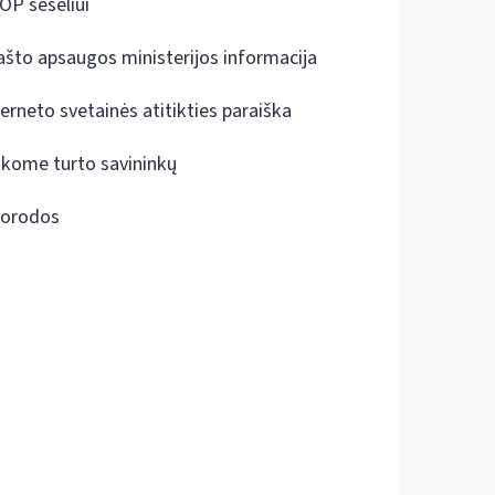
OP šešėliui
ašto apsaugos ministerijos informacija
terneto svetainės atitikties paraiška
škome turto savininkų
orodos