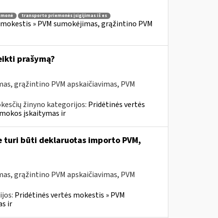
iemonė
transporto priemonės įsigijimas iš es
s mokestis » PVM sumokėjimas, grąžintino PVM
eikti prašymą?
mas, grąžintino PVM apskaičiavimas, PVM
kesčių žinyno kategorijos:
Pridėtinės vertės
mokos įskaitymas ir
e turi būti deklaruotas importo PVM,
mas, grąžintino PVM apskaičiavimas, PVM
ijos:
Pridėtinės vertės mokestis » PVM
s ir