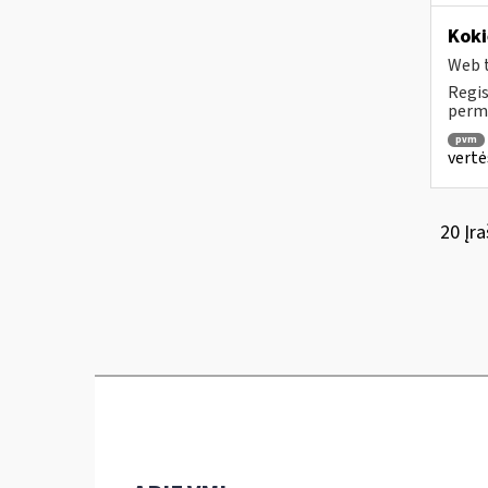
Koki
Web t
Regis
permo
pvm
vertė
20 Įra