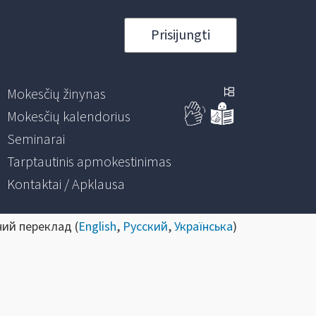
Prisijungti
Mokesčių žinynas
Mokesčių kalendorius
Seminarai
Tarptautinis apmokestinimas
Kontaktai / Apklausa
ний переклад (
English
,
Русский
,
Українська
)