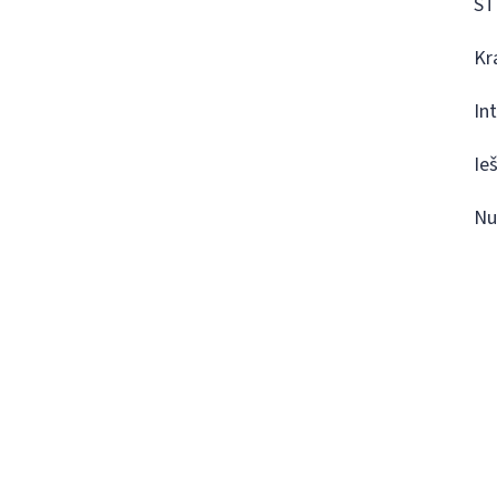
ST
Kr
In
Ie
Nu