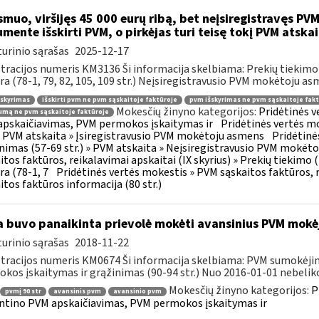
muo, viršijęs 45 000 eurų ribą, bet neįsiregistravęs PVM
mente išskirti PVM, o pirkėjas turi teisę tokį PVM atskai
urinio sąrašas
2025-12-17
tracijos numeris KM3136 Ši informacija skelbiama: Prekių tiekim
ra (78-1, 79, 82, 105, 109 str.) Neįsiregistravusio PVM mokėtoju as
šskyrimas
išskirti pvm ne pvm sąskaitoje faktūroje
pvm išskyrimas ne pvm sąskaitoje fakt
Mokesčių žinyno kategorijos:
Pridėtinės 
mą ne pvm sąskaitoje faktūroje
pskaičiavimas, PVM permokos įskaitymas ir
Pridėtinės vertės mo
 » PVM atskaita » Įsiregistravusio PVM mokėtoju asmens
Pridėtinė
inimas (57-69 str.) » PVM atskaita » Neįsiregistravusio PVM mokėt
itos faktūros, reikalavimai apskaitai (IX skyrius) » Prekių tiekim
ra (78-1, 7
Pridėtinės vertės mokestis » PVM sąskaitos faktūros, r
itos faktūros informacija (80 str.)
 buvo panaikinta prievolė mokėti avansinius PVM mokė
urinio sąrašas
2018-11-22
tracijos numeris KM0674 Ši informacija skelbiama: PVM sumokėji
kos įskaitymas ir grąžinimas (90-94 str.) Nuo 2016-01-01 nebeliko
Mokesčių žinyno kategorijos:
P
pvmį 90 str
avansinis pvm
avansinio pvm
ntino PVM apskaičiavimas, PVM permokos įskaitymas ir