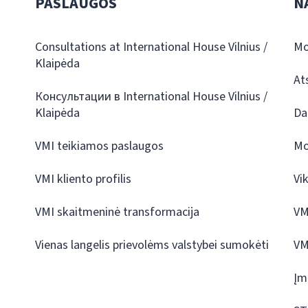
PASLAUGOS
N
Consultations at International House Vilnius /
Mo
Klaipėda
At
Консультации в International House Vilnius /
Klaipėda
Da
VMI teikiamos paslaugos
Mo
VMI kliento profilis
Vi
VMI skaitmeninė transformacija
VM
Vienas langelis prievolėms valstybei sumokėti
VM
Įm