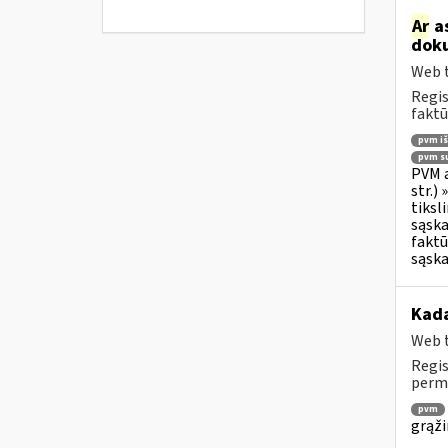
Ar
as
doku
Web t
Regis
faktū
pvm i
pvm su
PVM a
str.)
tiksl
sąska
faktū
sąska
Kada
Web t
Regis
permo
pvm
grąži