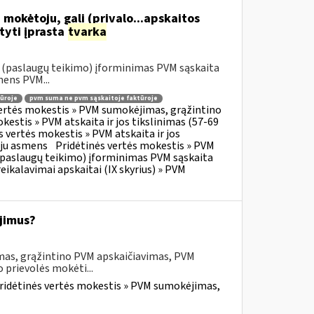
 mokėtoju, gali (privalo...apskaitos
tyti įprasta
tvarka
o (paslaugų teikimo) įforminimas PVM sąskaita
mens PVM...
ūroje
pvm suma ne pvm sąskaitoje faktūroje
vertės mokestis » PVM sumokėjimas, grąžintino
kestis » PVM atskaita ir jos tikslinimas (57-69
s vertės mokestis » PVM atskaita ir jos
oju asmens
Pridėtinės vertės mokestis » PVM
o (paslaugų teikimo) įforminimas PVM sąskaita
eikalavimai apskaitai (IX skyrius) » PVM
jimus?
mas, grąžintino PVM apskaičiavimas, PVM
 prievolės mokėti...
ridėtinės vertės mokestis » PVM sumokėjimas,