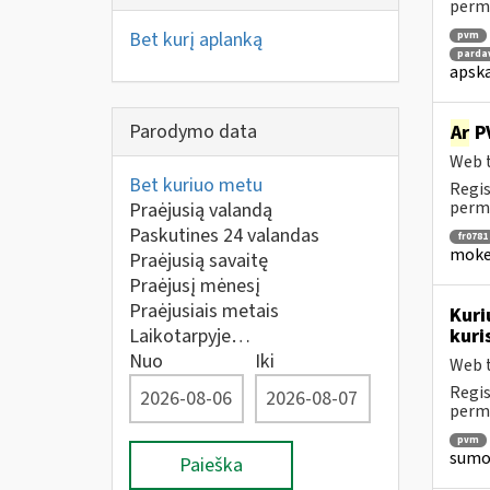
perm
Bet kurį aplanką
pvm
parda
apska
Parodymo data
Ar
PV
Web t
Bet kuriuo metu
Regis
perm
Praėjusią valandą
Paskutines 24 valandas
fr0781
mokes
Praėjusią savaitę
Praėjusį mėnesį
Praėjusiais metais
Kuri
Laikotarpyje…
kuri
Nuo
Iki
Web t
Regis
perm
pvm
sumok
Paieška