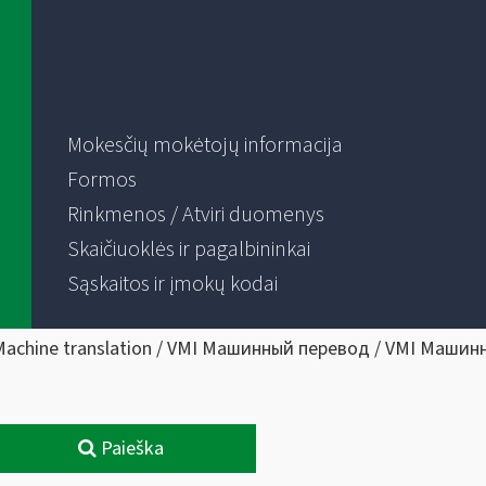
Mokesčių mokėtojų informacija
Formos
Rinkmenos / Atviri duomenys
Skaičiuoklės ir pagalbininkai
Sąskaitos ir įmokų kodai
Machine translation / VMI Машинный перевод / VMI Машин
Paieška