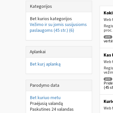
Kategorijos
Koki
Bet kurios kategorijos
Web t
Vežimo ir su jomis susijusioms
Regis
paslaugoms (45 str.)
(6)
proc.
pvm
vertė
Aplankai
Kas 
Web t
Bet kurį aplanką
Regis
vežim
pvm
Pridė
Parodymo data
(45 st
Bet kuriuo metu
Kuri
Praėjusią valandą
Web t
Paskutines 24 valandas