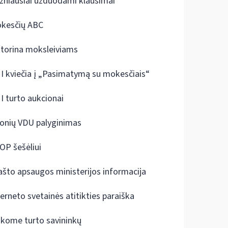
žniausiai užduodami klausimai
kesčių ABC
ktorina moksleiviams
I kviečia į „Pasimatymą su mokesčiais“
I turto aukcionai
onių VDU palyginimas
OP šešėliui
ašto apsaugos ministerijos informacija
terneto svetainės atitikties paraiška
škome turto savininkų