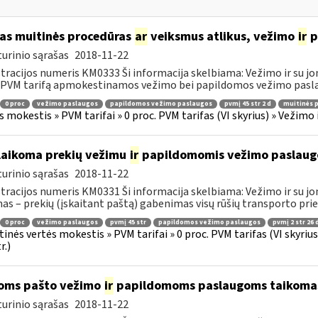
as muitinės procedūras
ar
veiksmus atlikus, vežimo
ir
p
urinio sąrašas
2018-11-22
tracijos numeris KM0333 Ši informacija skelbiama: Vežimo ir su jo
 PVM tarifą apmokestinamos vežimo bei papildomos vežimo paslau
0 proc
vežimo paslaugos
papildomos vežimo paslaugos
pvmį 45 str 2 d
muitinės 
s mokestis » PVM tarifai » 0 proc. PVM tarifas (VI skyrius) » Vežimo
laikoma prekių vežimu
ir
papildomomis vežimo paslaug
urinio sąrašas
2018-11-22
tracijos numeris KM0331 Ši informacija skelbiama: Vežimo ir su jo
as – prekių (įskaitant paštą) gabenimas visų rūšių transporto pri
0 proc
vežimo paslaugos
pvmį 45 str
papildomos vežimo paslaugos
pvmį 2 str 26 
tinės vertės mokestis » PVM tarifai » 0 proc. PVM tarifas (VI skyri
r.)
oms pašto vežimo
ir
papildomoms paslaugoms taikomas 
urinio sąrašas
2018-11-22