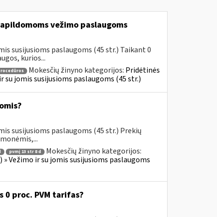
apildomoms vežimo paslaugoms
mis susijusioms paslaugoms (45 str.) Taikant 0
gos, kurios...
Mokesčių žinyno kategorijos:
Pridėtinės
procedūros
 ir su jomis susijusioms paslaugoms (45 str.)
omis?
mis susijusioms paslaugoms (45 str.) Prekių
emonėmis,...
Mokesčių žinyno kategorijos:
d
pvmį 13 str 8 d
us) » Vežimo ir su jomis susijusioms paslaugoms
0 proc. PVM tarifas?