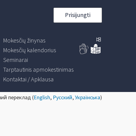
Prisijungti
Mokesčių žinynas
Mokesčių kalendorius
Seminarai
Tarptautinis apmokestinimas
Kontaktai / Apklausa
ний переклад (
English
,
Русский
,
Українська
)