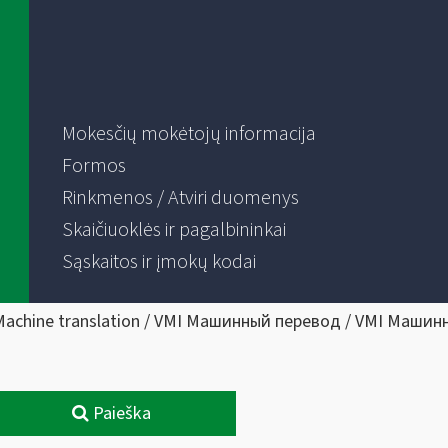
Mokesčių mokėtojų informacija
Formos
Rinkmenos / Atviri duomenys
Skaičiuoklės ir pagalbininkai
Sąskaitos ir įmokų kodai
Machine translation / VMI Машинный перевод / VMI Машин
Paieška