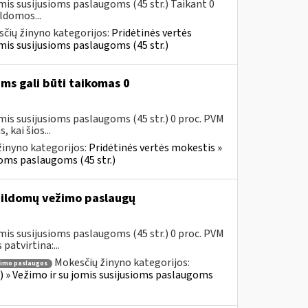
mis susijusioms paslaugoms (45 str.) Taikant 0
ldomos...
čių žinyno kategorijos:
Pridėtinės vertės
jomis susijusioms paslaugoms (45 str.)
ms gali būti taikomas 0
mis susijusioms paslaugoms (45 str.) 0 proc. PVM
kai šios...
inyno kategorijos:
Pridėtinės vertės mokestis »
sioms paslaugoms (45 str.)
ildomų vežimo paslaugų
mis susijusioms paslaugoms (45 str.) 0 proc. PVM
atvirtina:...
Mokesčių žinyno kategorijos:
imo paslaugos
us) » Vežimo ir su jomis susijusioms paslaugoms