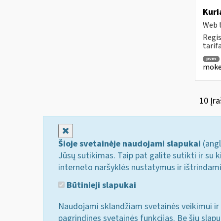
Kuri
Web t
Regis
tarif
pvm
mokes
10 Įra
Uždaryti
Šioje svetainėje naudojami slapukai
(angl
Jūsų sutikimas. Taip pat galite sutikti ir s
interneto naršyklės nustatymus ir ištrindam
Būtinieji slapukai
Naudojami sklandžiam svetainės veikimui ir 
pagrindines svetainės funkcijas. Be šių slap