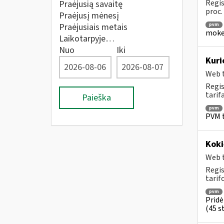
Regis
Praėjusią savaitę
proc.
Praėjusį mėnesį
Praėjusiais metais
pvm
mokes
Laikotarpyje…
Nuo
Iki
Kuri
Web t
Regis
tarif
Paieška
pvm
PVM t
Koki
Web t
Regis
tarif
pvm
Pridė
(45 st