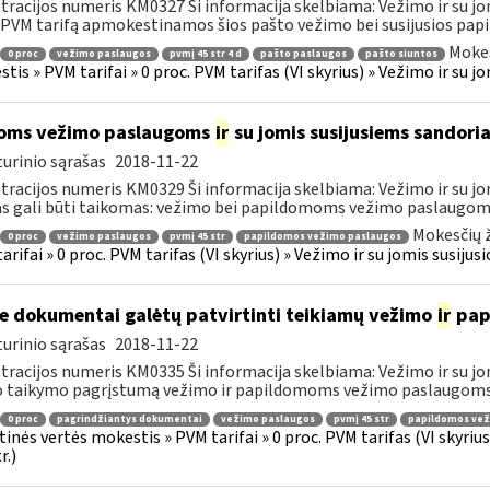
tracijos numeris KM0327 Ši informacija skelbiama: Vežimo ir su jo
 PVM tarifą apmokestinamos šios pašto vežimo bei susijusios papi
Mokes
0 proc
vežimo paslaugos
pvmį 45 str 4 d
pašto paslaugos
pašto siuntos
tis » PVM tarifai » 0 proc. PVM tarifas (VI skyrius) » Vežimo ir su 
oms vežimo paslaugoms
ir
su jomis susijusiems sandoria
urinio sąrašas
2018-11-22
tracijos numeris KM0329 Ši informacija skelbiama: Vežimo ir su jo
as gali būti taikomas: vežimo bei papildomoms vežimo paslaugoms, 
Mokesčių ž
0 proc
vežimo paslaugos
pvmį 45 str
papildomos vežimo paslaugos
arifai » 0 proc. PVM tarifas (VI skyrius) » Vežimo ir su jomis susiju
e dokumentai galėtų patvirtinti teikiamų vežimo
ir
pap
urinio sąrašas
2018-11-22
tracijos numeris KM0335 Ši informacija skelbiama: Vežimo ir su jo
o taikymo pagrįstumą vežimo ir papildomoms vežimo paslaugoms p
0 proc
pagrindžiantys dokumentai
vežimo paslaugos
pvmį 45 str
papildomos vež
tinės vertės mokestis » PVM tarifai » 0 proc. PVM tarifas (VI skyri
r.)