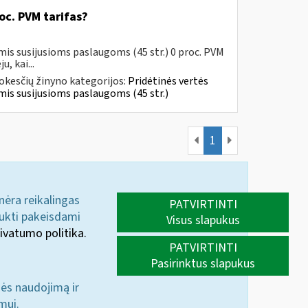
oc. PVM tarifas?
mis susijusioms paslaugoms (45 str.) 0 proc. PVM
, kai...
kesčių žinyno kategorijos:
Pridėtinės vertės
jomis susijusioms paslaugoms (45 str.)
1
 nėra reikalingas
PATVIRTINTI
aukti pakeisdami
Visus slapukus
ivatumo politika.
PATVIRTINTI
Pasirinktus slapukus
nės naudojimą ir
mui.