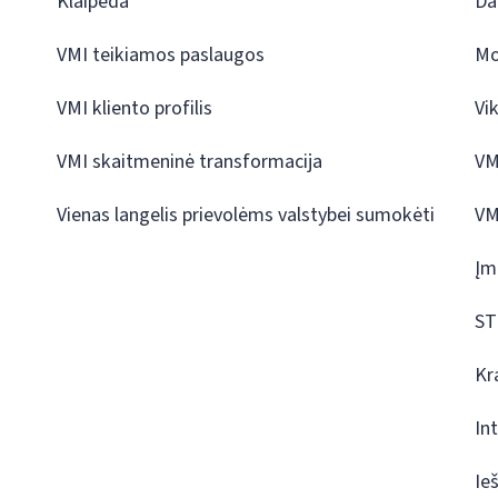
Klaipėda
Da
VMI teikiamos paslaugos
Mo
VMI kliento profilis
Vi
VMI skaitmeninė transformacija
VM
Vienas langelis prievolėms valstybei sumokėti
VM
Įm
ST
Kr
In
Ie