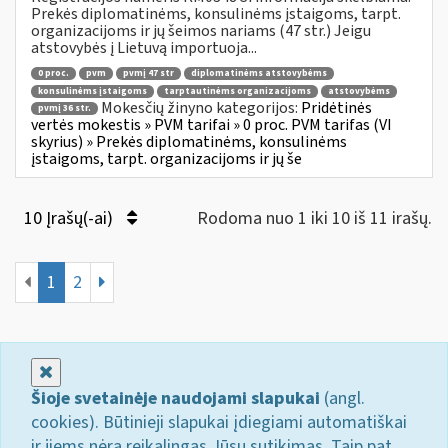
Prekės diplomatinėms, konsulinėms įstaigoms, tarpt.
organizacijoms ir jų šeimos nariams (47 str.) Jeigu
atstovybės į Lietuvą importuoja...
0 proc.
pvm
pvmį 47 str
diplomatinėms atstovybėms
konsulinėms įstaigoms
tarptautinėms organizacijoms
atstovybėms
Mokesčių žinyno kategorijos:
Pridėtinės
pvmį 36 str.
vertės mokestis » PVM tarifai » 0 proc. PVM tarifas (VI
skyrius) » Prekės diplomatinėms, konsulinėms
įstaigoms, tarpt. organizacijoms ir jų še
10 Įrašų(-ai)
Rodoma nuo 1 iki 10 iš 11 irašų.
1
2
Uždaryti
Šioje svetainėje naudojami slapukai
(angl.
cookies). Būtinieji slapukai įdiegiami automatiškai
ir jiems nėra reikalingas Jūsų sutikimas. Taip pat