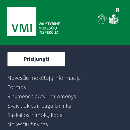
Prisijungti
Mokesčių mokėtojų informacija
Formos
Rinkmenos / Atviri duomenys
Skaičiuoklės ir pagalbininkai
Sąskaitos ir įmokų kodai
Mokesčių žinynas