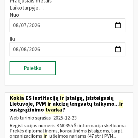
Praėjusiais metais
Laikotarpyje…
Nuo
Iki
Paieška
Kokia
ES institucijų
ir
įstaigų, įsisteigusių
Lietuvoje, PVM
ir
akcizų lengvatų taikymo...
ir
susigrąžinimo
tvarka
?
Web turinio sąrašas
2025-12-23
Registracijos numeris KM0355 Ši informacija skelbiama:
Prekės diplomatinėms, konsulinėms įstaigoms, tarpt.
organizacijoms
ir
jų šeimos nariams (47 str.) PVM...