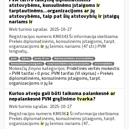
atstovybėms, konsulinėms įstaigoms
ir
tarptautinėms...organizacijoms
ar
jų
atstovybėms, taip pat šių atstovybių
ir
įstaigų
nariams
ir
Web turinio sąrašas
2025-10-27
Registracijos numeris KM0343 Ši informacija skelbiama:
Prekės diplomatinėms, konsulinėms įstaigoms, tarpt.
organizacijoms
ir
jų šeimos nariams (47 str.) PVM
lengvatų...
pvm
0 proc
pvmį 47 str
diplomatinėms atstovybėms
konsulinėms įstaigoms
tarptautinėms organizacijoms
atstovybėms
Mokesčių žinyno kategorijos:
Pridėtinės vertės mokestis
» PVM tarifai » 0 proc. PVM tarifas (VI skyrius) » Prekės
diplomatinėms, konsulinėms įstaigoms, tarpt.
organizacijoms ir jų še
Kuriuo atveju gali būti taikoma palankesnė
ar
nepalankesnė PVM grąžinimo
tvarka
?
Web turinio sąrašas
2025-10-27
Registracijos numeris KM036
2
Ši informacija skelbiama:
Prekės diplomatinėms, konsulinėms įstaigoms, tarpt.
organizacijoms
ir
jų šeimos nariams (47...