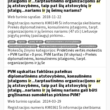
įstaigoms
ir
...tarptautinėms organizacijoms
ar
jų atstovybėms, taip pat šių atstovybių
ir
įstaigų...nariams
ir
jų šeimų nariams?
Web turinio sąrašas
2018-11-22
Registracijos numeris KM0349 Ši informacija skelbiama:
Prekės diplomatinėms, konsulinėms įstaigoms, tarpt.
organizacijoms ir jų šeimos nariams (47 str.) Lietuvoje
įsigytų prekių (paslaugų) pirkimo...
pvm
0 proc
pvmį 47 str
diplomatinėms atstovybėms
konsulinėms įstaigoms
tarptautinėms organizacijoms
atstovybėms
Mokesčių žinyno kategorijos:
Pridėtinės vertės mokestis
» PVM tarifai » 0 proc. PVM tarifas (VI skyrius) » Prekės
diplomatinėms, konsulinėms įstaigoms, tarpt.
organizacijoms ir jų še
PVM sąskaitas faktūras pateikus
diplomatinėms atstovybėms, konsulinėms
įstaigoms
ir
...tarptautinėms organizacijoms
ar
jų atstovybėms, taip pat šių atstovybių
ir
įstaigų...nariams
ir
jų šeimų nariams gali būti
grąžinamas sumokėtas pirkimo PVM?
Web turinio sąrašas
2024-03-29
Registracijos numeris KM0361 Ši informacija skelbiama: