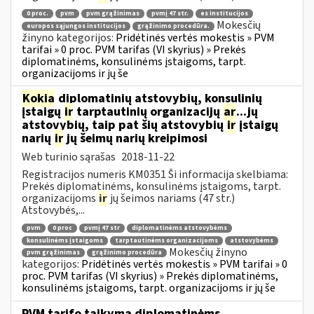
0 proc.
pvm
pvm grąžinimas
pvmį 47 str.
es institucijos
Mokesčių
europos sąjungos institucijos
grąžinimo procedūra.
žinyno kategorijos:
Pridėtinės vertės mokestis » PVM
tarifai » 0 proc. PVM tarifas (VI skyrius) » Prekės
diplomatinėms, konsulinėms įstaigoms, tarpt.
organizacijoms ir jų še
Kokia
diplomatinių atstovybių, konsulinių
įstaigų
ir
tarptautinių organizacijų
ar
...jų
atstovybių, taip pat šių atstovybių
ir
įstaigų
narių
ir
jų šeimų narių kreipimosi
Web turinio sąrašas
2018-11-22
Registracijos numeris KM0351 Ši informacija skelbiama:
Prekės diplomatinėms, konsulinėms įstaigoms, tarpt.
organizacijoms
ir
jų šeimos nariams (47 str.)
Atstovybės,...
pvm
0 proc
pvmį 47 str
diplomatinėms atstovybėms
konsulinėms įstaigoms
tarptautinėms organizacijoms
atstovybėms
Mokesčių žinyno
pvm grąžinimas
grąžinimo procedūra
kategorijos:
Pridėtinės vertės mokestis » PVM tarifai » 0
proc. PVM tarifas (VI skyrius) » Prekės diplomatinėms,
konsulinėms įstaigoms, tarpt. organizacijoms ir jų še
PVM tarifo taikymą diplomatinėms