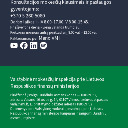
Konsultacijos mokesčių klausimais ir paslaugos
gyventojams:
+370 5 260 5060
Darbo laikas: I-IV 8.00-17.00, V 8.00-15.45.
Prieššventinę dieną - viena valanda trumpiau.
Kiekvieno mėnesio antrą penktadienį 8.00 val. - 12.00 val.
Mano VMI
Paklausimas per
Valstybinė mokesčių inspekcija prie Lietuvos
Respublikos finansų ministerijos
Biudžetinė įstaiga. Juridinio asmens kodas — 188659752,
adresas: Vasario 16-osios g. 14, 01107 Vilnius, Lietuva, el.paštas:
vmi@vmi.lt
, E. pristatymo dėžutės adresas 188659752
Duomenys apie Valstybinę mokesčių inspekciją prie Lietuvos
Respublikos finansų ministerijos kaupiami ir saugomi Juridinių
asmenų registre