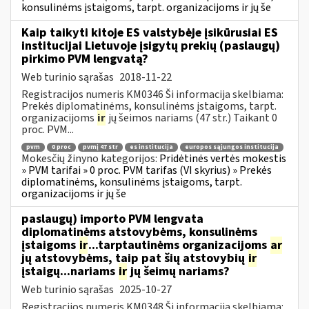
konsulinėms įstaigoms, tarpt. organizacijoms ir jų še
Kaip taikyti kitoje ES valstybėje įsikūrusiai ES
institucijai Lietuvoje įsigytų prekių (paslaugų)
pirkimo PVM lengvatą?
Web turinio sąrašas
2018-11-22
Registracijos numeris KM0346 Ši informacija skelbiama:
Prekės diplomatinėms, konsulinėms įstaigoms, tarpt.
organizacijoms
ir
jų šeimos nariams (47 str.) Taikant 0
proc. PVM...
pvm
0 proc
pvmį 47 str
es institucija
europos sąjungos institucija
Mokesčių žinyno kategorijos:
Pridėtinės vertės mokestis
» PVM tarifai » 0 proc. PVM tarifas (VI skyrius) » Prekės
diplomatinėms, konsulinėms įstaigoms, tarpt.
organizacijoms ir jų še
paslaugų) importo PVM lengvata
diplomatinėms atstovybėms, konsulinėms
įstaigoms
ir
...tarptautinėms organizacijoms
ar
jų atstovybėms, taip pat šių atstovybių
ir
įstaigų...nariams
ir
jų šeimų nariams?
Web turinio sąrašas
2025-10-27
Registracijos numeris KM0348 Ši informacija skelbiama: