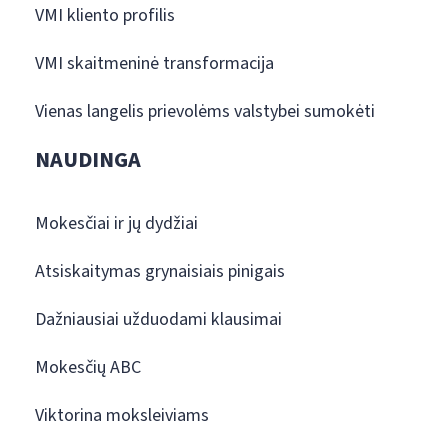
VMI kliento profilis
VMI skaitmeninė transformacija
Vienas langelis prievolėms valstybei sumokėti
NAUDINGA
Mokesčiai ir jų dydžiai
Atsiskaitymas grynaisiais pinigais
Dažniausiai užduodami klausimai
Mokesčių ABC
Viktorina moksleiviams