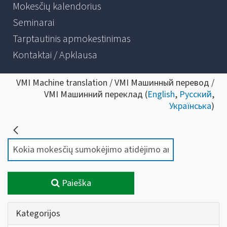
Mokesčių kalendorius
Seminarai
Tarptautinis apmokestinimas
Kontaktai / Apklausa
VMI Machine translation / VMI Машинный перевод /
VMI Машинний переклад (
English
,
Русский
,
Українська
)
Paieška
Kategorijos