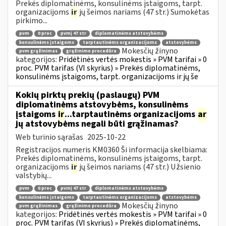
Prekės diplomatinėms, konsulinėms įstaigoms, tarpt.
organizacijoms
ir
jų šeimos nariams (47 str.) Sumokėtas
pirkimo...
pvm
0 proc
pvmį 47 str
diplomatinėms atstovybėms
konsulinėms įstaigoms
tarptautinėms organizacijoms
atstovybėms
Mokesčių žinyno
pvm grąžinimas
grąžinimo procedūra
kategorijos:
Pridėtinės vertės mokestis » PVM tarifai » 0
proc. PVM tarifas (VI skyrius) » Prekės diplomatinėms,
konsulinėms įstaigoms, tarpt. organizacijoms ir jų še
Kokių pirktų prekių (paslaugų) PVM
diplomatinėms atstovybėms, konsulinėms
įstaigoms
ir
...tarptautinėms organizacijoms
ar
jų atstovybėms negali būti grąžinamas?
Web turinio sąrašas
2025-10-22
Registracijos numeris KM0360 Ši informacija skelbiama:
Prekės diplomatinėms, konsulinėms įstaigoms, tarpt.
organizacijoms
ir
jų šeimos nariams (47 str.) Užsienio
valstybių...
pvm
0 proc
pvmį 47 str
diplomatinėms atstovybėms
konsulinėms įstaigoms
tarptautinėms organizacijoms
atstovybėms
Mokesčių žinyno
pvm grąžinimas
grąžinimo procedūra
kategorijos:
Pridėtinės vertės mokestis » PVM tarifai » 0
proc. PVM tarifas (VI skyrius) » Prekės diplomatinėms,