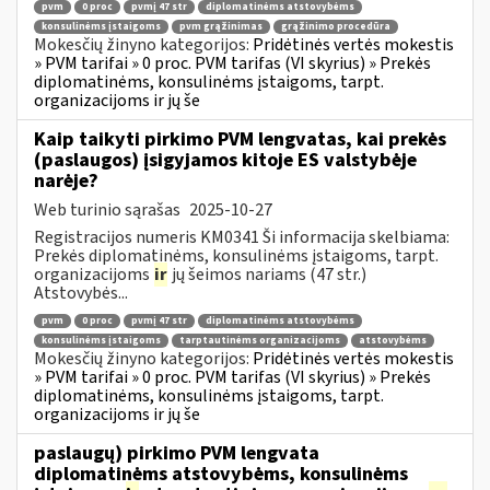
pvm
0 proc
pvmį 47 str
diplomatinėms atstovybėms
konsulinėms įstaigoms
pvm grąžinimas
grąžinimo procedūra
Mokesčių žinyno kategorijos:
Pridėtinės vertės mokestis
» PVM tarifai » 0 proc. PVM tarifas (VI skyrius) » Prekės
diplomatinėms, konsulinėms įstaigoms, tarpt.
organizacijoms ir jų še
Kaip taikyti pirkimo PVM lengvatas, kai prekės
(paslaugos) įsigyjamos kitoje ES valstybėje
narėje?
Web turinio sąrašas
2025-10-27
Registracijos numeris KM0341 Ši informacija skelbiama:
Prekės diplomatinėms, konsulinėms įstaigoms, tarpt.
organizacijoms
ir
jų šeimos nariams (47 str.)
Atstovybės...
pvm
0 proc
pvmį 47 str
diplomatinėms atstovybėms
konsulinėms įstaigoms
tarptautinėms organizacijoms
atstovybėms
Mokesčių žinyno kategorijos:
Pridėtinės vertės mokestis
» PVM tarifai » 0 proc. PVM tarifas (VI skyrius) » Prekės
diplomatinėms, konsulinėms įstaigoms, tarpt.
organizacijoms ir jų še
paslaugų) pirkimo PVM lengvata
diplomatinėms atstovybėms, konsulinėms