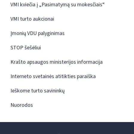
VMI kviečia į „Pasimatymą su mokesčiais“
VMI turto aukcionai
Įmonių VDU palyginimas
STOP šešėliui
Krašto apsaugos ministerijos informacija
Interneto svetainės atitikties paraiška
Ieškome turto savininkų
Nuorodos