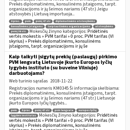
Prekės diplomatinėms, konsulinėms įstaigoms, tarpt.
organizacijoms ir jų šeimos nariams (47 str.) Jeigu
atstovybės į Lietuvą importuoja...
0 proc.
pvm
pvmį 47 str
diplomatinėms atstovybėms
konsulinėms įstaigoms
tarptautinėms organizacijoms
atstovybėms
Mokesčių žinyno kategorijos:
Pridėtinės
pvmį 36 str.
vertės mokestis » PVM tarifai » 0 proc. PVM tarifas (VI
skyrius) » Prekės diplomatinėms, konsulinėms
įstaigoms, tarpt. organizacijoms ir jų še
Kaip taikyti įsigytų prekių (paslaugų) pirkimo
PVM lengvatą Lietuvoje įkurto Europos lyčių
lygybės instituto (su buveine Vilniuje)
darbuotojams?
Web turinio sąrašas
2018-11-22
Registracijos numeris KM0345 Ši informacija skelbiama:
Prekės diplomatinėms, konsulinėms įstaigoms, tarpt.
organizacijoms ir jų šeimos nariams (47 str.) Lietuvoje
įkurto Europos lyčių lygybės...
pvm
0 proc
pvmį 47 str
pvm lengvata
europos lyčių
Mokesčių žinyno kategorijos:
Pridėtinės
lygybės institutas
vertės mokestis » PVM tarifai » 0 proc. PVM tarifas (VI
skyrius) » Prekės diplomatinėms, konsulinėms