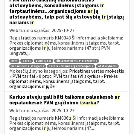
atstovybėms, konsulinėms įstaigoms
ir
tarptautinėms...organizacijoms
ar
jų
atstovybėms, taip pat šių atstovybių
ir
įstaigų
nariams
ir
Web turinio sąrašas
2025-10-27
Registracijos numeris KM0343 Ši informacija skelbiama:
Prekės diplomatinėms, konsulinėms įstaigoms, tarpt.
organizacijoms
ir
jų šeimos nariams (47 str.) PVM
lengvatų...
pvm
0 proc
pvmį 47 str
diplomatinėms atstovybėms
konsulinėms įstaigoms
tarptautinėms organizacijoms
atstovybėms
Mokesčių žinyno kategorijos:
Pridėtinės vertės mokestis
» PVM tarifai » 0 proc. PVM tarifas (VI skyrius) » Prekės
diplomatinėms, konsulinėms įstaigoms, tarpt.
organizacijoms ir jų še
Kuriuo atveju gali būti taikoma palankesnė
ar
nepalankesnė PVM grąžinimo
tvarka
?
Web turinio sąrašas
2025-10-27
Registracijos numeris KM036
2
Ši informacija skelbiama:
Prekės diplomatinėms, konsulinėms įstaigoms, tarpt.
organizacijoms
ir
jų šeimos nariams (47...