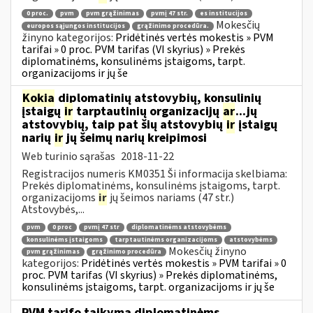
0 proc.
pvm
pvm grąžinimas
pvmį 47 str.
es institucijos
Mokesčių
europos sąjungos institucijos
grąžinimo procedūra.
žinyno kategorijos:
Pridėtinės vertės mokestis » PVM
tarifai » 0 proc. PVM tarifas (VI skyrius) » Prekės
diplomatinėms, konsulinėms įstaigoms, tarpt.
organizacijoms ir jų še
Kokia
diplomatinių atstovybių, konsulinių
įstaigų
ir
tarptautinių organizacijų
ar
...jų
atstovybių, taip pat šių atstovybių
ir
įstaigų
narių
ir
jų šeimų narių kreipimosi
Web turinio sąrašas
2018-11-22
Registracijos numeris KM0351 Ši informacija skelbiama:
Prekės diplomatinėms, konsulinėms įstaigoms, tarpt.
organizacijoms
ir
jų šeimos nariams (47 str.)
Atstovybės,...
pvm
0 proc
pvmį 47 str
diplomatinėms atstovybėms
konsulinėms įstaigoms
tarptautinėms organizacijoms
atstovybėms
Mokesčių žinyno
pvm grąžinimas
grąžinimo procedūra
kategorijos:
Pridėtinės vertės mokestis » PVM tarifai » 0
proc. PVM tarifas (VI skyrius) » Prekės diplomatinėms,
konsulinėms įstaigoms, tarpt. organizacijoms ir jų še
PVM tarifo taikymą diplomatinėms