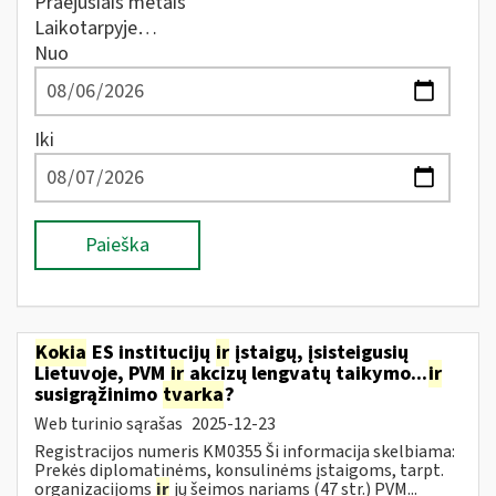
Praėjusiais metais
Laikotarpyje…
Nuo
Iki
Paieška
Kokia
ES institucijų
ir
įstaigų, įsisteigusių
Lietuvoje, PVM
ir
akcizų lengvatų taikymo...
ir
susigrąžinimo
tvarka
?
Web turinio sąrašas
2025-12-23
Registracijos numeris KM0355 Ši informacija skelbiama:
Prekės diplomatinėms, konsulinėms įstaigoms, tarpt.
organizacijoms
ir
jų šeimos nariams (47 str.) PVM...