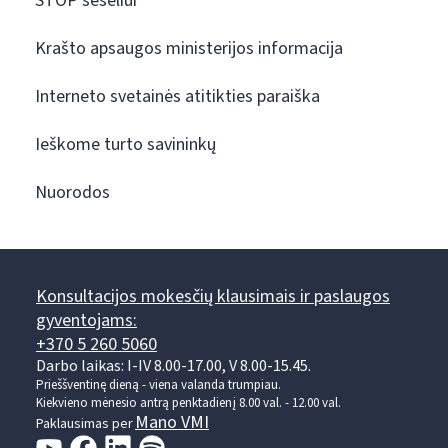
STOP šešėliui
Krašto apsaugos ministerijos informacija
Interneto svetainės atitikties paraiška
Ieškome turto savininkų
Nuorodos
Konsultacijos mokesčių klausimais ir paslaugos
gyventojams:
+370 5 260 5060
Darbo laikas: I-IV 8.00-17.00, V 8.00-15.45.
Prieššventinę dieną - viena valanda trumpiau.
Kiekvieno mėnesio antrą penktadienį 8.00 val. - 12.00 val.
Mano VMI
Paklausimas per