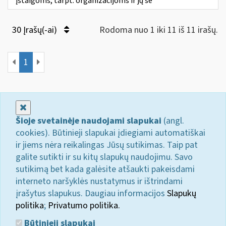
įstaigoms, tarpt. organizacijoms ir jų še
30 Įrašų(-ai)
Rodoma nuo 1 iki 11 iš 11 irašų.
1
Uždaryti
Šioje svetainėje naudojami slapukai
(angl.
cookies). Būtinieji slapukai įdiegiami automatiškai
ir jiems nėra reikalingas Jūsų sutikimas. Taip pat
galite sutikti ir su kitų slapukų naudojimu. Savo
sutikimą bet kada galėsite atšaukti pakeisdami
interneto naršyklės nustatymus ir ištrindami
įrašytus slapukus. Daugiau informacijos
Slapukų
politika
;
Privatumo politika.
Būtinieji slapukai