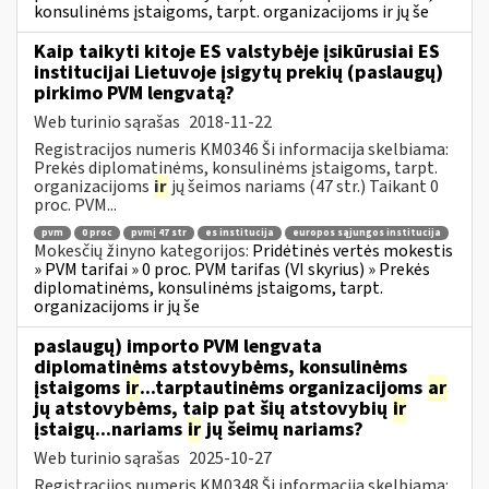
konsulinėms įstaigoms, tarpt. organizacijoms ir jų še
Kaip taikyti kitoje ES valstybėje įsikūrusiai ES
institucijai Lietuvoje įsigytų prekių (paslaugų)
pirkimo PVM lengvatą?
Web turinio sąrašas
2018-11-22
Registracijos numeris KM0346 Ši informacija skelbiama:
Prekės diplomatinėms, konsulinėms įstaigoms, tarpt.
organizacijoms
ir
jų šeimos nariams (47 str.) Taikant 0
proc. PVM...
pvm
0 proc
pvmį 47 str
es institucija
europos sąjungos institucija
Mokesčių žinyno kategorijos:
Pridėtinės vertės mokestis
» PVM tarifai » 0 proc. PVM tarifas (VI skyrius) » Prekės
diplomatinėms, konsulinėms įstaigoms, tarpt.
organizacijoms ir jų še
paslaugų) importo PVM lengvata
diplomatinėms atstovybėms, konsulinėms
įstaigoms
ir
...tarptautinėms organizacijoms
ar
jų atstovybėms, taip pat šių atstovybių
ir
įstaigų...nariams
ir
jų šeimų nariams?
Web turinio sąrašas
2025-10-27
Registracijos numeris KM0348 Ši informacija skelbiama: