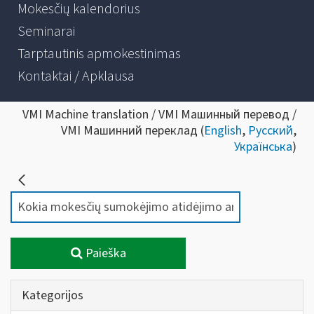
Mokesčių kalendorius
Seminarai
Tarptautinis apmokestinimas
Kontaktai / Apklausa
VMI Machine translation / VMI Машинный перевод /
VMI Машинний переклад (
English
,
Русский
,
Українська
)
Paieška
Kategorijos