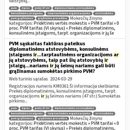
valstybių...
pvm
0 proc
pvmį 47 str
diplomatinėms atstovybėms
konsulinėms įstaigoms
tarptautinėms organizacijoms
atstovybėms
Mokesčių žinyno
pvm grąžinimas
grąžinimo procedūra
kategorijos:
Pridėtinės vertės mokestis » PVM tarifai » 0
proc. PVM tarifas (VI skyrius) » Prekės diplomatinėms,
konsulinėms įstaigoms, tarpt. organizacijoms ir jų še
PVM sąskaitas faktūras pateikus
diplomatinėms atstovybėms, konsulinėms
įstaigoms
ir
...tarptautinėms organizacijoms
ar
jų atstovybėms, taip pat šių atstovybių
ir
įstaigų...nariams
ir
jų šeimų nariams gali būti
grąžinamas sumokėtas pirkimo PVM?
Web turinio sąrašas
2024-03-29
Registracijos numeris KM0361 Ši informacija skelbiama:
Prekės diplomatinėms, konsulinėms įstaigoms, tarpt.
organizacijoms
ir
jų šeimos nariams (47 str.) Sumokėtas
pirkimo...
pvm
0 proc
pvmį 47 str
diplomatinėms atstovybėms
konsulinėms įstaigoms
tarptautinėms organizacijoms
atstovybėms
Mokesčių žinyno
pvm grąžinimas
grąžinimo procedūra
kategorijos:
Pridėtinės vertės mokestis » PVM tarifai » 0
proc. PVM tarifas (VI skyrius) » Prekės diplomatinėms,