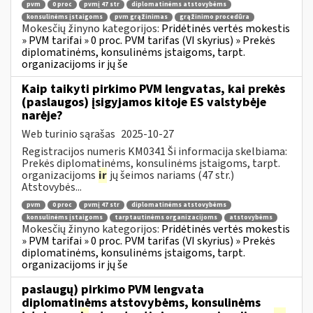
pvm
0 proc
pvmį 47 str
diplomatinėms atstovybėms
konsulinėms įstaigoms
pvm grąžinimas
grąžinimo procedūra
Mokesčių žinyno kategorijos:
Pridėtinės vertės mokestis
» PVM tarifai » 0 proc. PVM tarifas (VI skyrius) » Prekės
diplomatinėms, konsulinėms įstaigoms, tarpt.
organizacijoms ir jų še
Kaip taikyti pirkimo PVM lengvatas, kai prekės
(paslaugos) įsigyjamos kitoje ES valstybėje
narėje?
Web turinio sąrašas
2025-10-27
Registracijos numeris KM0341 Ši informacija skelbiama:
Prekės diplomatinėms, konsulinėms įstaigoms, tarpt.
organizacijoms
ir
jų šeimos nariams (47 str.)
Atstovybės...
pvm
0 proc
pvmį 47 str
diplomatinėms atstovybėms
konsulinėms įstaigoms
tarptautinėms organizacijoms
atstovybėms
Mokesčių žinyno kategorijos:
Pridėtinės vertės mokestis
» PVM tarifai » 0 proc. PVM tarifas (VI skyrius) » Prekės
diplomatinėms, konsulinėms įstaigoms, tarpt.
organizacijoms ir jų še
paslaugų) pirkimo PVM lengvata
diplomatinėms atstovybėms, konsulinėms