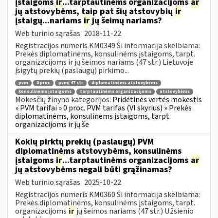
įstaigoms
ir
...tarptautinėms organizacijoms
ar
jų atstovybėms, taip pat šių atstovybių
ir
įstaigų...nariams
ir
jų šeimų nariams?
Web turinio sąrašas
2018-11-22
Registracijos numeris KM0349 Ši informacija skelbiama:
Prekės diplomatinėms, konsulinėms įstaigoms, tarpt.
organizacijoms ir jų šeimos nariams (47 str.) Lietuvoje
įsigytų prekių (paslaugų) pirkimo...
pvm
0 proc
pvmį 47 str
diplomatinėms atstovybėms
konsulinėms įstaigoms
tarptautinėms organizacijoms
atstovybėms
Mokesčių žinyno kategorijos:
Pridėtinės vertės mokestis
» PVM tarifai » 0 proc. PVM tarifas (VI skyrius) » Prekės
diplomatinėms, konsulinėms įstaigoms, tarpt.
organizacijoms ir jų še
Kokių pirktų prekių (paslaugų) PVM
diplomatinėms atstovybėms, konsulinėms
įstaigoms
ir
...tarptautinėms organizacijoms
ar
jų atstovybėms negali būti grąžinamas?
Web turinio sąrašas
2025-10-22
Registracijos numeris KM0360 Ši informacija skelbiama:
Prekės diplomatinėms, konsulinėms įstaigoms, tarpt.
organizacijoms
ir
jų šeimos nariams (47 str.) Užsienio