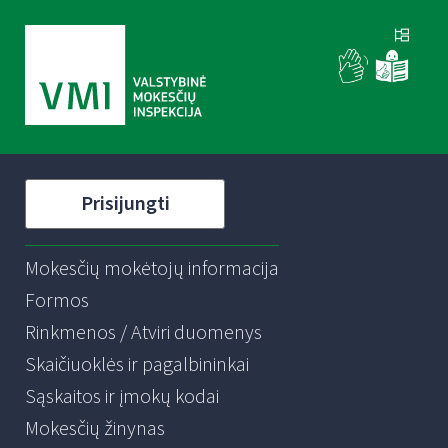
Prisijungti
Mokesčių mokėtojų informacija
Formos
Rinkmenos / Atviri duomenys
Skaičiuoklės ir pagalbininkai
Sąskaitos ir įmokų kodai
Mokesčių žinynas