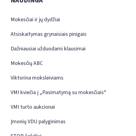
NAUDINGA
Mokesčiai ir jų dydžiai
Atsiskaitymas grynaisiais pinigais
Dažniausiai užduodami klausimai
Mokesčių ABC
Viktorina moksleiviams
VMI kviečia į „Pasimatymą su mokesčiais“
VMI turto aukcionai
Įmonių VDU palyginimas