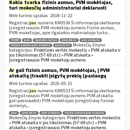
Kokia
tvarka
fizinis asmuo, PVM mokėtojas,
turi
mokesčių
administratoriui deklaruoti
Web turinio sąrašas
2018-11-22
Registraci
jos
numeris KM0536 Ši informacija skelbiama:
Įsiregistravusio PVM mokėtoju asmens Fizinis asmuo,
PVM mokėtojas, apie ilgalaikio materialiojo turto...
fr0457
pvm
ilgalaikis turtas
pvmį 58 str
pvm atskaita
Mokesčių žinyno
fizinio asmens pvm atskaita
pvmį 61 str
kategorijos:
Pridėtinės vertės mokestis » PVM atskaita ir
jos tikslinimas (57-69 str.) » PVM atskaita »
Įsiregistravusio PVM mokėtoju asmens
Ar
gali fizinis asmuo, PVM mokėtojas, į PVM
atskaitą įtraukti įsigytų prekių (paslaugų
Web turinio sąrašas
2025-05-15
Registraci
jos
numeris KM0533 Ši informacija skelbiama:
Įsiregistravusio PVM mokėtoju asmens PVM atskaita
gali pasinaudoti PVM mokėtojais įsiregistravę fiziniai
asmenys,...
pvm
pvmį 58 str
pvm atskaita
fizinio asmens pvm atskaita
Mokesčių žinyno kategorijos:
Pridėtinės vertės mokestis
» PVM atskaita ir jos tikslinimas (57-69 str.) » PVM
atskaita » Įsiregistravusio PVM mokėtoju asmens