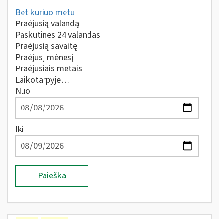
Bet kuriuo metu
Praėjusią valandą
Paskutines 24 valandas
Praėjusią savaitę
Praėjusį mėnesį
Praėjusiais metais
Laikotarpyje…
Nuo
Iki
Paieška