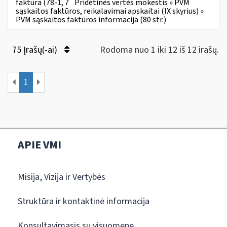
faktūra (78-1, 7
Pridėtinės vertės mokestis » PVM
sąskaitos faktūros, reikalavimai apskaitai (IX skyrius) »
PVM sąskaitos faktūros informacija (80 str.)
75 Įrašų(-ai)
Rodoma nuo 1 iki 12 iš 12 irašų.
1
APIE VMI
Misija, Vizija ir Vertybės
Struktūra ir kontaktinė informacija
Konsultavimasis su visuomene