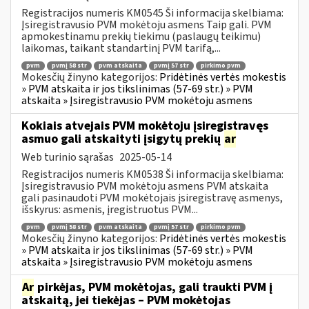
Registracijos numeris KM0545 Ši informacija skelbiama:
Įsiregistravusio PVM mokėtoju asmens Taip gali. PVM
apmokestinamu prekių tiekimu (paslaugų teikimu)
laikomas, taikant standartinį PVM tarifą,...
pvm
pvmį 58 str
pvm atskaita
pvmį 57 str
pirkimo pvm
Mokesčių žinyno kategorijos:
Pridėtinės vertės mokestis
» PVM atskaita ir jos tikslinimas (57-69 str.) » PVM
atskaita » Įsiregistravusio PVM mokėtoju asmens
Kokiais atvejais PVM mokėtoju įsiregistravęs
asmuo gali atskaityti įsigytų prekių
ar
Web turinio sąrašas
2025-05-14
Registracijos numeris KM0538 Ši informacija skelbiama:
Įsiregistravusio PVM mokėtoju asmens PVM atskaita
gali pasinaudoti PVM mokėtojais įsiregistravę asmenys,
išskyrus: asmenis, įregistruotus PVM...
pvm
pvmį 58 str
pvm atskaita
pvmį 57 str
pirkimo pvm
Mokesčių žinyno kategorijos:
Pridėtinės vertės mokestis
» PVM atskaita ir jos tikslinimas (57-69 str.) » PVM
atskaita » Įsiregistravusio PVM mokėtoju asmens
Ar
pirkėjas, PVM mokėtojas, gali traukti PVM į
atskaitą, jei tiekėjas – PVM mokėtojas