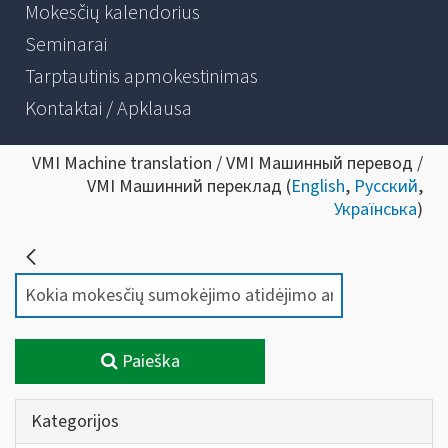
Mokesčių kalendorius
Seminarai
Tarptautinis apmokestinimas
Kontaktai / Apklausa
VMI Machine translation / VMI Машинный перевод /
VMI Машинний переклад (
English
,
Русский
,
Українська
)
Paieška
Kategorijos