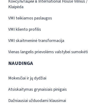
Консультации в International House Vilnius /
Klaipėda
VMI teikiamos paslaugos
VMI kliento profilis
VMI skaitmeninė transformacija
Vienas langelis prievolėms valstybei sumokėti
NAUDINGA
Mokesčiai ir jų dydžiai
Atsiskaitymas grynaisiais pinigais
Dažniausiai užduodami klausimai