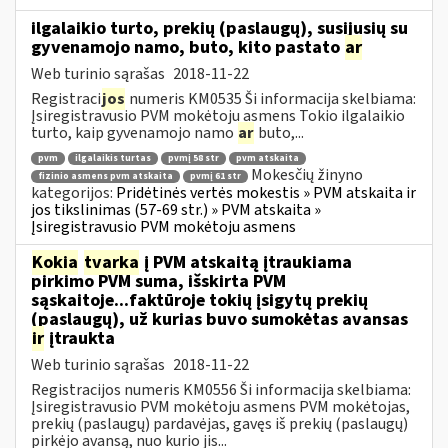
ilgalaikio turto, prekių (paslaugų), susijusių su
gyvenamojo namo, buto, kito pastato
ar
Web turinio sąrašas
2018-11-22
Registraci
jos
numeris KM0535 Ši informacija skelbiama:
Įsiregistravusio PVM mokėtoju asmens Tokio ilgalaikio
turto, kaip gyvenamojo namo
ar
buto,...
pvm
ilgalaikis turtas
pvmį 58 str
pvm atskaita
Mokesčių žinyno
fizinio asmens pvm atskaita
pvmį 61 str
kategorijos:
Pridėtinės vertės mokestis » PVM atskaita ir
jos tikslinimas (57-69 str.) » PVM atskaita »
Įsiregistravusio PVM mokėtoju asmens
Kokia
tvarka
į PVM atskaitą įtraukiama
pirkimo PVM suma, išskirta PVM
sąskaitoje...faktūroje tokių įsigytų prekių
(paslaugų), už kurias buvo sumokėtas avansas
ir
įtraukta
Web turinio sąrašas
2018-11-22
Registracijos numeris KM0556 Ši informacija skelbiama:
Įsiregistravusio PVM mokėtoju asmens PVM mokėtojas,
prekių (paslaugų) pardavėjas, gavęs iš prekių (paslaugų)
pirkėjo avansą, nuo kurio jis...