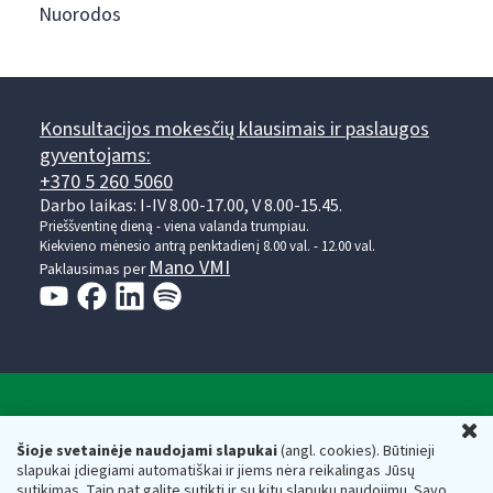
Nuorodos
Konsultacijos mokesčių klausimais ir paslaugos
gyventojams:
+370 5 260 5060
Darbo laikas: I-IV 8.00-17.00, V 8.00-15.45.
Prieššventinę dieną - viena valanda trumpiau.
Kiekvieno mėnesio antrą penktadienį 8.00 val. - 12.00 val.
Mano VMI
Paklausimas per
Valstybinė mokesčių inspekcija prie Lietuvos
U
Respublikos finansų ministerijos
Šioje svetainėje naudojami slapukai
(angl. cookies). Būtinieji
slapukai įdiegiami automatiškai ir jiems nėra reikalingas Jūsų
Biudžetinė įstaiga. Juridinio asmens kodas — 188659752,
sutikimas. Taip pat galite sutikti ir su kitų slapukų naudojimu. Savo