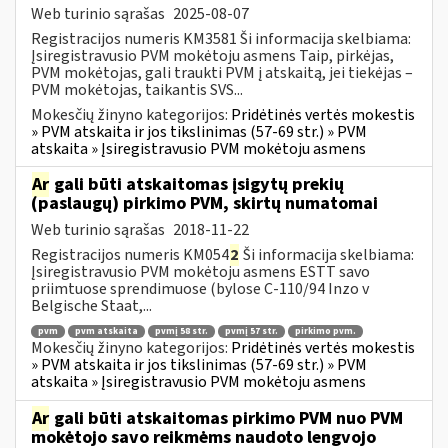
Web turinio sąrašas
2025-08-07
Registracijos numeris KM3581 Ši informacija skelbiama:
Įsiregistravusio PVM mokėtoju asmens Taip, pirkėjas,
PVM mokėtojas, gali traukti PVM į atskaitą, jei tiekėjas –
PVM mokėtojas, taikantis SVS...
Mokesčių žinyno kategorijos:
Pridėtinės vertės mokestis
» PVM atskaita ir jos tikslinimas (57-69 str.) » PVM
atskaita » Įsiregistravusio PVM mokėtoju asmens
Ar
gali būti atskaitomas įsigytų prekių
(paslaugų) pirkimo PVM, skirtų numatomai
Web turinio sąrašas
2018-11-22
Registracijos numeris KM054
2
Ši informacija skelbiama:
Įsiregistravusio PVM mokėtoju asmens ESTT savo
priimtuose sprendimuose (bylose C-110/94 Inzo v
Belgische Staat,...
pvm
pvm atskaita
pvmį 58 str.
pvmį 57 str.
pirkimo pvm.
Mokesčių žinyno kategorijos:
Pridėtinės vertės mokestis
» PVM atskaita ir jos tikslinimas (57-69 str.) » PVM
atskaita » Įsiregistravusio PVM mokėtoju asmens
Ar
gali būti atskaitomas pirkimo PVM nuo PVM
mokėtojo savo reikmėms naudoto lengvojo