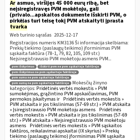
Ar
asmuo, viršijęs 45 000 eurų ribą, bet
neįsiregistravęs PVM mokėtoju, gali
(privalo...apskaitos dokumente išskirti PVM, o
pirkėjas turi teisę tokį PVM atskaityti įprasta
tvarka
Web turinio sąrašas
2025-12-17
Registracijos numeris KM3136 Ši informacija skelbiama:
Prekių tiekimo (paslaugų teikimo) įforminimas PVM
sąskaita faktūra (78-1, 79, 82, 105, 109 str.)
Neįsiregistravusio PVM mokėtoju asmens PVM...
pvm išskyrimas
išskirti pvm ne pvm sąskaitoje faktūroje
pvm išskyrimas ne pvm sąskaitoje faktūroje
pvm suma ne pvm sąskaitoje faktūroje
Mokesčių žinyno
pvm sumą ne pvm sąskaitoje faktūroje
kategorijos:
Pridėtinės vertės mokestis » PVM
sumokėjimas, grąžintino PVM apskaičiavimas, PVM
permokos įskaitymas ir
Pridėtinės vertės mokestis »
PVM atskaita ir jos tikslinimas (57-69 str.) » PVM atskaita
» Įsiregistravusio PVM mokėtoju asmens
Pridėtinės
vertės mokestis » PVM atskaita ir jos tikslinimas (57-69
str.) » PVM atskaita » Neįsiregistravusio PVM mokėtoju
asmens
Pridėtinės vertės mokestis » PVM sąskaitos
faktūros, reikalavimai apskaitai (IX skyrius) » Prekių
tiekimo (paslaugų teikimo) įforminimas PVM sąskaita