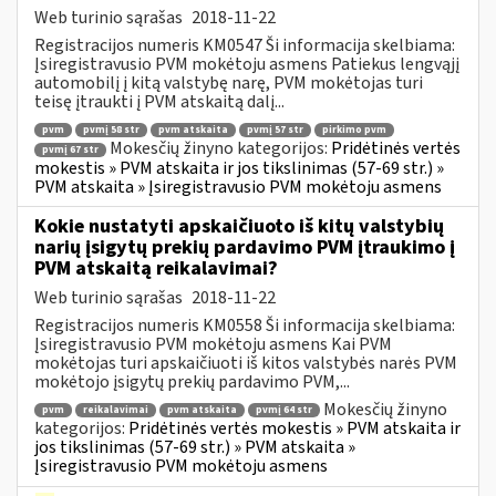
Web turinio sąrašas
2018-11-22
Registracijos numeris KM0547 Ši informacija skelbiama:
Įsiregistravusio PVM mokėtoju asmens Patiekus lengvąjį
automobilį į kitą valstybę narę, PVM mokėtojas turi
teisę įtraukti į PVM atskaitą dalį...
pvm
pvmį 58 str
pvm atskaita
pvmį 57 str
pirkimo pvm
Mokesčių žinyno kategorijos:
Pridėtinės vertės
pvmį 67 str
mokestis » PVM atskaita ir jos tikslinimas (57-69 str.) »
PVM atskaita » Įsiregistravusio PVM mokėtoju asmens
Kokie nustatyti apskaičiuoto iš kitų valstybių
narių įsigytų prekių pardavimo PVM įtraukimo į
PVM atskaitą reikalavimai?
Web turinio sąrašas
2018-11-22
Registracijos numeris KM0558 Ši informacija skelbiama:
Įsiregistravusio PVM mokėtoju asmens Kai PVM
mokėtojas turi apskaičiuoti iš kitos valstybės narės PVM
mokėtojo įsigytų prekių pardavimo PVM,...
Mokesčių žinyno
pvm
reikalavimai
pvm atskaita
pvmį 64 str
kategorijos:
Pridėtinės vertės mokestis » PVM atskaita ir
jos tikslinimas (57-69 str.) » PVM atskaita »
Įsiregistravusio PVM mokėtoju asmens