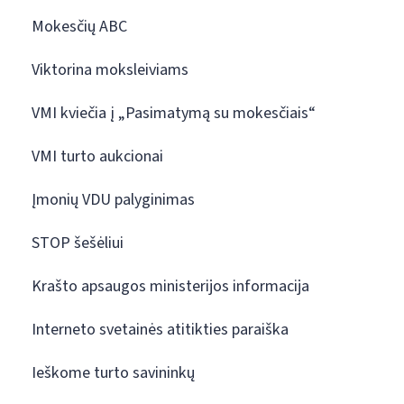
Mokesčių ABC
Viktorina moksleiviams
VMI kviečia į „Pasimatymą su mokesčiais“
VMI turto aukcionai
Įmonių VDU palyginimas
STOP šešėliui
Krašto apsaugos ministerijos informacija
Interneto svetainės atitikties paraiška
Ieškome turto savininkų