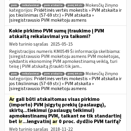
Mokesčių žinyno
pvm
reikalavimai
pvm atskaita
pvmį 64 str
kategorijos:
Pridėtinės vertės mokestis » PVM atskaita ir
jos tikslinimas (57-69 str.) » PVM atskaita »
Įsiregistravusio PVM mokėtoju asmens
Kokie pirkimo PVM sumų įtraukimo į PVM
atskaitą reikalavimai yra taikomi?
Web turinio sąrašas
2025-05-15
Registracijos numeris KM0549 Ši informacija skelbiama:
Įsiregistravusio PVM mokėtoju asmens PVM mokėtojas,
vykdantis ekonominę PVM apmokestinamą veiklą, turi
teisę į PVM atskaitą įtraukti tik jam...
Mokesčių žinyno
pvm
reikalavimai
pvm atskaita
pvmį 64 str
kategorijos:
Pridėtinės vertės mokestis » PVM atskaita ir
jos tikslinimas (57-69 str.) » PVM atskaita »
Įsiregistravusio PVM mokėtoju asmens
Ar
gali būti atskaitomas visas pirkimo
(importo) PVM įsigytų prekių (paslaugų),
skirtų...tiekimui (paslaugų teikimui)
apmokestinamų PVM, taikant ne tik standartinį
bet
ir
...lengvatinį
ar
0 proc. dydžio PVM tarifą?
Web turinio sąrašas
2018-11-22