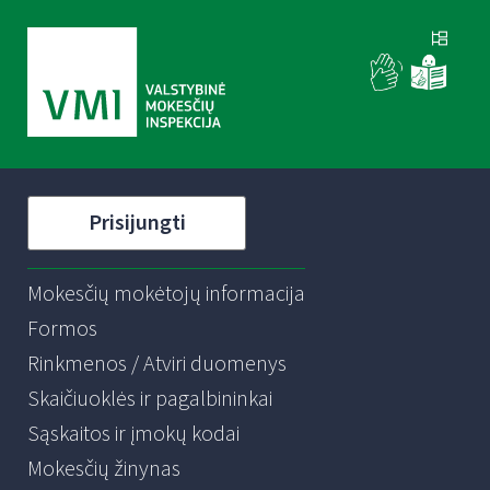
Prisijungti
Mokesčių mokėtojų informacija
Formos
Rinkmenos / Atviri duomenys
Skaičiuoklės ir pagalbininkai
Sąskaitos ir įmokų kodai
Mokesčių žinynas